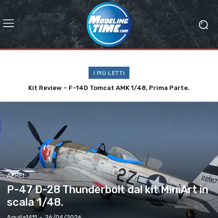
I PIÙ LETTI
Kit Review – F-14D Tomcat AMK 1/48, Prima Parte.
AEREI
P-47 D-28 Thunderbolt dal kit MiniArt in
scala 1/48.
Aquila1411
-
26/04/2026