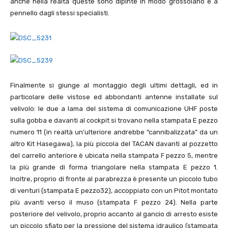
anche nella realtà queste sono dipinte in modo grossolano e a
pennello dagli stessi specialisti.
Finalmente si giunge al montaggio degli ultimi dettagli, ed in
particolare delle vistose ed abbondanti antenne installate sul
velivolo: le due a lama del sistema di comunicazione UHF poste
sulla gobba e davanti al cockpit si trovano nella stampata E pezzo
numero
11
(in realtà un’ulteriore andrebbe “cannibalizzata” da un
altro Kit Hasegawa), la più piccola del TACAN davanti al pozzetto
del carrello anteriore è ubicata nella stampata F pezzo
5
, mentre
la più grande di forma triangolare nella stampata E pezzo
1
.
Inoltre, proprio di fronte al parabrezza è presente un piccolo tubo
di venturi (stampata E pezzo
32
), accoppiato con un Pitot montato
più avanti verso il muso (stampata F pezzo
24
). Nella parte
posteriore del velivolo, proprio accanto al gancio di arresto esiste
un piccolo sfiato per la pressione del sistema idraulico (stampata