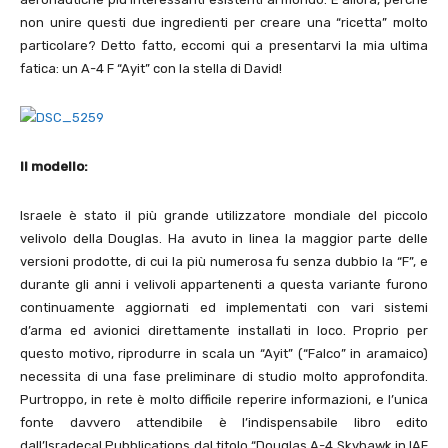
non unire questi due ingredienti per creare una “ricetta” molto
particolare? Detto fatto, eccomi qui a presentarvi la mia ultima
fatica: un A-
4
F “Ayit” con la stella di David!
Il modello:
Israele è stato il più grande utilizzatore mondiale del piccolo
velivolo della Douglas. Ha avuto in linea la maggior parte delle
versioni prodotte, di cui la più numerosa fu senza dubbio la “F”, e
durante gli anni i velivoli appartenenti a questa variante furono
continuamente aggiornati ed implementati con vari sistemi
d’arma ed avionici direttamente installati in loco. Proprio per
questo motivo, riprodurre in scala un “Ayit” (“Falco” in aramaico)
necessita di una fase preliminare di studio molto approfondita.
Purtroppo, in rete è molto difficile reperire informazioni, e l’unica
fonte davvero attendibile è l’indispensabile libro edito
dall’Isradecal Pubblications dal titolo “Douglas A-
4
Skyhawk in IAF