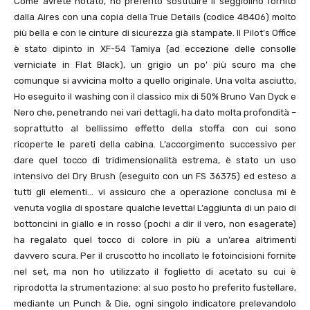
Come avrete notato, ho preferito sostituire il seggiolino fornito
dalla Aires con una copia della True Details (codice
48406
) molto
più bella e con le cinture di sicurezza già stampate. Il Pilot’s Office
è stato dipinto in XF-
54
Tamiya (ad eccezione delle consolle
verniciate in Flat Black), un grigio un po’ più scuro ma che
comunque si avvicina molto a quello originale. Una volta asciutto,
Ho eseguito il washing con il classico mix di 50% Bruno Van Dyck e
Nero che, penetrando nei vari dettagli, ha dato molta profondità –
soprattutto al bellissimo effetto della stoffa con cui sono
ricoperte le pareti della cabina. L’accorgimento successivo per
dare quel tocco di tridimensionalità estrema, è stato un uso
intensivo del Dry Brush (eseguito con un FS
36375
) ed esteso a
tutti gli elementi… vi assicuro che a operazione conclusa mi è
venuta voglia di spostare qualche levetta! L’aggiunta di un paio di
bottoncini in giallo e in rosso (pochi a dir il vero, non esagerate)
ha regalato quel tocco di colore in più a un’area altrimenti
davvero scura. Per il cruscotto ho incollato le fotoincisioni fornite
nel set, ma non ho utilizzato il foglietto di acetato su cui è
riprodotta la strumentazione: al suo posto ho preferito fustellare,
mediante un Punch & Die, ogni singolo indicatore prelevandolo