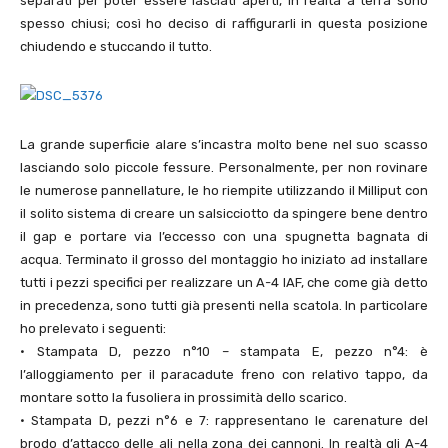
separati per poter essere lasciati aperti, in realtà a terra sono
spesso chiusi; così ho deciso di raffigurarli in questa posizione
chiudendo e stuccando il tutto.
La grande superficie alare s’incastra molto bene nel suo scasso
lasciando solo piccole fessure. Personalmente, per non rovinare
le numerose pannellature, le ho riempite utilizzando il Milliput con
il solito sistema di creare un salsicciotto da spingere bene dentro
il gap e portare via l’eccesso con una spugnetta bagnata di
acqua. Terminato il grosso del montaggio ho iniziato ad installare
tutti i pezzi specifici per realizzare un A-
4
IAF, che come già detto
in precedenza, sono tutti già presenti nella scatola. In particolare
ho prelevato i seguenti:
• Stampata D, pezzo n°
10
– stampata E, pezzo n°
4
: è
l’alloggiamento per il paracadute freno con relativo tappo, da
montare sotto la fusoliera in prossimità dello scarico.
• Stampata D, pezzi n°
6
e
7
: rappresentano le carenature del
brodo d’attacco delle ali nella zona dei cannoni. In realtà gli A-
4