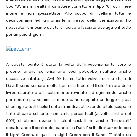
tipo “B”, ma in realtà il carattere corretto è il tipo “G” con linee
intere e non spezzettate. Allo scopo di livellare tutte le
decalcomanie ed uniformarle al resto della verniciatura, ho
ripassato l’ennesimo strato di lucido e lasciato asciugare il tutto
per un paio di giorni.
A questo punto è stata la volta dell’invecchiamento vero e
proprio, anche se chiamarlo così potrebbe risultare anche
eccessivo. Infatti, gli A-4 IAF (come tutti i velivoli con la stella di
David) sono sempre molto ben curati ed è difficile trovare delle
livree usurate o particolarmente rovinate; ad ogni modo, anche
per donare più volume al modello, ho eseguito un leggero post
shading su tutti i colori della mimetica, utilizzando a tale scopo le
tinte di base schiarite con varie percentuali (a volte anche del
60%) di bianco opaco. In taluni casi, li ho anche “incrociati”
desaturando il centro dei pannelli in Dark Earth direttamente con
il Light Green, e quelli in Light Green con il Sand. E’ stato un