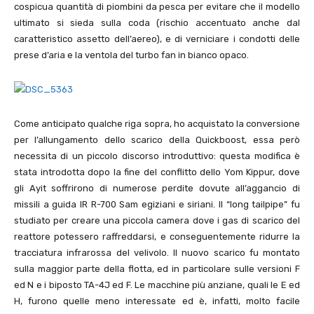
cospicua quantità di piombini da pesca per evitare che il modello
ultimato si sieda sulla coda (rischio accentuato anche dal
caratteristico assetto dell’aereo), e di verniciare i condotti delle
prese d’aria e la ventola del turbo fan in bianco opaco.
Come anticipato qualche riga sopra, ho acquistato la conversione
per l’allungamento dello scarico della Quickboost, essa però
necessita di un piccolo discorso introduttivo: questa modifica è
stata introdotta dopo la fine del conflitto dello Yom Kippur, dove
gli Ayit soffrirono di numerose perdite dovute all’aggancio di
missili a guida IR R-
700
Sam egiziani e siriani. Il “long tailpipe” fu
studiato per creare una piccola camera dove i gas di scarico del
reattore potessero raffreddarsi, e conseguentemente ridurre la
tracciatura infrarossa del velivolo. Il nuovo scarico fu montato
sulla maggior parte della flotta, ed in particolare sulle versioni F
ed N e i biposto TA-
4
J ed F. Le macchine più anziane, quali le E ed
H, furono quelle meno interessate ed è, infatti, molto facile