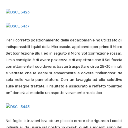
Per il corretto posizionamento delle decalcomanie ho utilizzato gli
indispensabili liquidi della Microscale, applicando per primo il Micro
Set (confezione Blu), ed in seguito il Micro Sol (confezione rossa);
il mio consiglio è di avere pazienza e di aspettare che il Sol faccia
correttamente il suo dovere: basterà aspettare circa 25-30 minuti
e vedrete che la decal si ammorbidirà a dovere “infilandosi” da
sola nelle varie pannellature. Con un lavaggio ad olio selettivo
sulle insegne trattate, il risultato è assicurato e l’effetto “painted
on” donerà al modello un aspetto veramente realistico.
Nel foglio istruzioni Isra c’è un piccolo errore che riguarda i codici
individuali da usare sul nostro Skyhawk: quelli suggeriti sono del