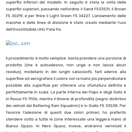
superfici inferiori del modello. In seguito è stata la volta delle
superfici superiori, passando nell’ordine il Sand FS
33531
, il Brown
FS
30219
, e per finire il Light Green FS
34227
. L’andamento delle
macchie e delle linee di divisione è stato creato mediante l’uso
dell’insostituibile UHU Pata Fix.
Il procedimento è molto semplice: basta prendere una porzione di
prodotto (che è autoadesivo, non unge e non lascia alcun
residuo), modellarlo in dei lunghi salsicciotti, farli aderire alla
superficie ed aerografare il colore con la mano più perpendicolare
possibile alla superficie per ottenere una sfumatura definita e
perfettamente in scala. La parte interna dei Flaps e degli Slats è
in Rosso FS
11136
, mentre il timone di profondità (segno distintivo
dei velivoli del Battering Ram Squadron) è in Giallo FS
33538
; Per
favorire l’adesione di questi due colori primari, ho preferito
stendere sotto a tutte le zone interessate una leggera mano di
Bianco Opaco. In Nero Opaco, invece, andranno verniciati il