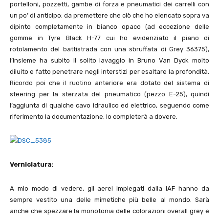
portelloni, pozzetti, gambe di forza e pneumatici dei carrelli con
un po’ di anticipo: da premettere che ciò che ho elencato sopra va
dipinto completamente in bianco opaco (ad eccezione delle
gomme in Tyre Black H-
77
cui ho evidenziato il piano di
rotolamento del battistrada con una sbruffata di Grey
36375
),
l’insieme ha subito il solito lavaggio in Bruno Van Dyck molto
diluito e fatto penetrare negli interstizi per esaltare la profondità.
Ricordo poi che il ruotino anteriore era dotato del sistema di
steering per la sterzata del pneumatico (pezzo E-
25
), quindi
l’aggiunta di qualche cavo idraulico ed elettrico, seguendo come
riferimento la documentazione, lo completerà a dovere.
Verniciatura:
A mio modo di vedere, gli aerei impiegati dalla IAF hanno da
sempre vestito una delle mimetiche più belle al mondo. Sarà
anche che spezzare la monotonia delle colorazioni overall grey è