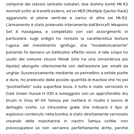
compone dei classici serbatoi subalari, due dummy bomb Mk.
82
montati sotto ai travetti esterni, ed un MER (Multiple Ejector Rack)
agganciato al pilone ventrale e carico di altre sei Mk.
82
.
L’armamento è stato prelevato interamente dall’Aircraft Weapons
Set A Hasegawa, e completato con vari accorgimenti; in
particolare, sugli ordigni ho ricreato la caratteristica texture
rugosa del rivestimento ignifugo, che “modellisticamente”
parlando fa davvero un bellissimo effetto visivo. A tale scopo ho
usato del comune stucco Molak (che ha una consistenza più
liquida) allungato ulteriormente con dell’acetone per smalti da
unghie; Successivamente, mediante un pennellino a setole piatte
e dure, ho prelevato delle piccole quantità di mastice che ho poi
“picchiettato” sulla superficie liscia. Il tutto è stato verniciato in
Dark Green Gunze H-
330
e lumeggiato con un approfondito dry
brush in Grey XF-
54
Tamiya per mettere in risalto il lavoro di
dettaglio svolto. Le striscioline gialle che indicano il tipo di
esplosivo contenuto nella bomba, è stato direttamente verniciato
creando delle mascherine in nastro Tamiya sottile: non
preoccupatevi se non verranno perfettamente dritte, perché