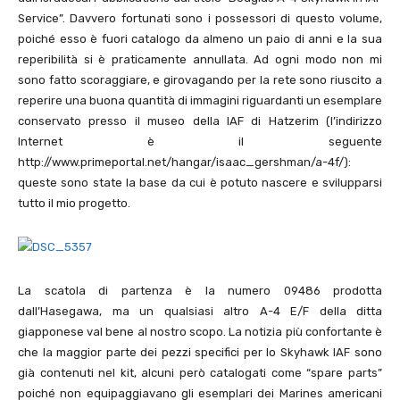
Service”. Davvero fortunati sono i possessori di questo volume,
poiché esso è fuori catalogo da almeno un paio di anni e la sua
reperibilità si è praticamente annullata. Ad ogni modo non mi
sono fatto scoraggiare, e girovagando per la rete sono riuscito a
reperire una buona quantità di immagini riguardanti un esemplare
conservato presso il museo della IAF di Hatzerim (l’indirizzo
Internet è il seguente
http://www.primeportal.net/hangar/isaac_gershman/a-
4
f/):
queste sono state la base da cui è potuto nascere e svilupparsi
tutto il mio progetto.
La scatola di partenza è la numero
09486
prodotta
dall’Hasegawa, ma un qualsiasi altro A-
4
E/F della ditta
giapponese val bene al nostro scopo. La notizia più confortante è
che la maggior parte dei pezzi specifici per lo Skyhawk IAF sono
già contenuti nel kit, alcuni però catalogati come “spare parts”
poiché non equipaggiavano gli esemplari dei Marines americani