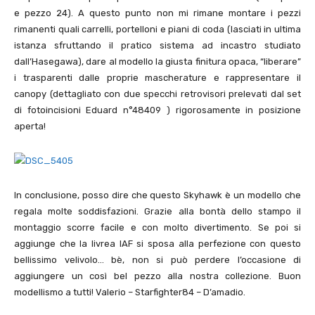
e pezzo
24
). A questo punto non mi rimane montare i pezzi
rimanenti quali carrelli, portelloni e piani di coda (lasciati in ultima
istanza sfruttando il pratico sistema ad incastro studiato
dall’Hasegawa), dare al modello la giusta finitura opaca, “liberare”
i trasparenti dalle proprie mascherature e rappresentare il
canopy (dettagliato con due specchi retrovisori prelevati dal set
di fotoincisioni Eduard n°
48409
) rigorosamente in posizione
aperta!
In conclusione, posso dire che questo Skyhawk è un modello che
regala molte soddisfazioni. Grazie alla bontà dello stampo il
montaggio scorre facile e con molto divertimento. Se poi si
aggiunge che la livrea IAF si sposa alla perfezione con questo
bellissimo velivolo… bè, non si può perdere l’occasione di
aggiungere un così bel pezzo alla nostra collezione. Buon
modellismo a tutti! Valerio – Starfighter
84
– D’amadio.