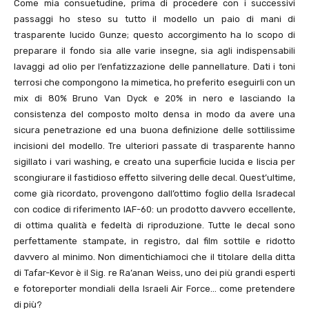
Come mia consuetudine, prima di procedere con i successivi
passaggi ho steso su tutto il modello un paio di mani di
trasparente lucido Gunze; questo accorgimento ha lo scopo di
preparare il fondo sia alle varie insegne, sia agli indispensabili
lavaggi ad olio per l’enfatizzazione delle pannellature. Dati i toni
terrosi che compongono la mimetica, ho preferito eseguirli con un
mix di 80% Bruno Van Dyck e 20% in nero e lasciando la
consistenza del composto molto densa in modo da avere una
sicura penetrazione ed una buona definizione delle sottilissime
incisioni del modello. Tre ulteriori passate di trasparente hanno
sigillato i vari washing, e creato una superficie lucida e liscia per
scongiurare il fastidioso effetto silvering delle decal. Quest’ultime,
come già ricordato, provengono dall’ottimo foglio della Isradecal
con codice di riferimento IAF-
60
: un prodotto davvero eccellente,
di ottima qualità e fedeltà di riproduzione. Tutte le decal sono
perfettamente stampate, in registro, dal film sottile e ridotto
davvero al minimo. Non dimentichiamoci che il titolare della ditta
di Tafar-Kevor è il Sig. re Ra’anan Weiss, uno dei più grandi esperti
e fotoreporter mondiali della Israeli Air Force… come pretendere
di più?