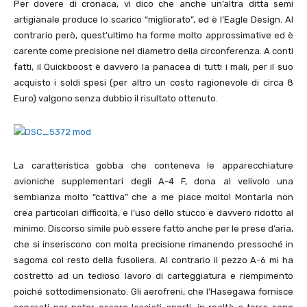
Per dovere di cronaca, vi dico che anche un’altra ditta semi
artigianale produce lo scarico “migliorato”, ed è l’Eagle Design. Al
contrario però, quest’ultimo ha forme molto approssimative ed è
carente come precisione nel diametro della circonferenza. A conti
fatti, il Quickboost è davvero la panacea di tutti i mali, per il suo
acquisto i soldi spesi (per altro un costo ragionevole di circa
8
Euro) valgono senza dubbio il risultato ottenuto.
La caratteristica gobba che conteneva le apparecchiature
avioniche supplementari degli A-
4
F, dona al velivolo una
sembianza molto “cattiva” che a me piace molto! Montarla non
crea particolari difficoltà, e l’uso dello stucco è davvero ridotto al
minimo. Discorso simile può essere fatto anche per le prese d’aria,
che si inseriscono con molta precisione rimanendo pressoché in
sagoma col resto della fusoliera. Al contrario il pezzo A-
6
mi ha
costretto ad un tedioso lavoro di carteggiatura e riempimento
poiché sottodimensionato. Gli aerofreni, che l’Hasegawa fornisce