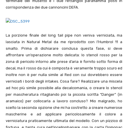
terminale del musetto e i due rettangoli parafiamma posti in
corrispondenza dei due cannoncini DEFA.
La porzione finale del long tail pipe non veniva verniciata, ma
lasciata in Natural Metal da me riprodotto con l’Humbrol
11
a
smalto. Prima di dichiarare conclusa questa fase, si deve
affrontare un’operazione molto delicata: lo stencil rosso per la
zona di pericolo intorno alle prese d’aria è fornito sotto forma di
decal, ma il rosso da cui è composta è veramente troppo scuro ed
inoltre non è per nulla simile al Red con cui dovrebbero essere
verniciati i bordi degli intakes. Cosa fare? Realizzare una miscela
ad hoc più simile possibile alla decalcomania, o creare lo stencil
per mascheratura ritagliando poi la piccola scritta “Danger” (in
aramaico) per collocarla a lavoro concluso? Mio malgrado, ho
scelto la seconda opzione che mi ha costretto a creare numerose
mascherine e ad applicare pericolosamente il colore a
verniciatura praticamente ultimata del modello. Con un pizzico di
fortuna, e tanta cura nell’incellophanare con la carta Domopac