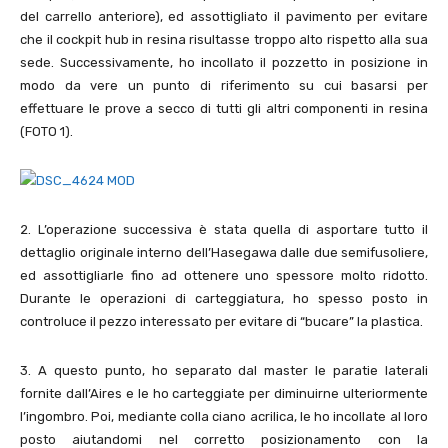
del carrello anteriore), ed assottigliato il pavimento per evitare
che il cockpit hub in resina risultasse troppo alto rispetto alla sua
sede. Successivamente, ho incollato il pozzetto in posizione in
modo da vere un punto di riferimento su cui basarsi per
effettuare le prove a secco di tutti gli altri componenti in resina
(FOTO
1
).
2
. L’operazione successiva è stata quella di asportare tutto il
dettaglio originale interno dell’Hasegawa dalle due semifusoliere,
ed assottigliarle fino ad ottenere uno spessore molto ridotto.
Durante le operazioni di carteggiatura, ho spesso posto in
controluce il pezzo interessato per evitare di “bucare” la plastica.
3
. A questo punto, ho separato dal master le paratie laterali
fornite dall’Aires e le ho carteggiate per diminuirne ulteriormente
l’ingombro. Poi, mediante colla ciano acrilica, le ho incollate al loro
posto aiutandomi nel corretto posizionamento con la