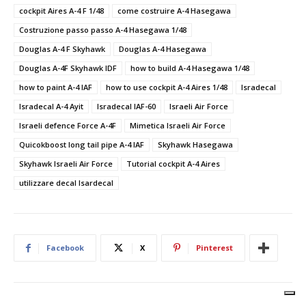
cockpit Aires A-4 F 1/48
come costruire A-4 Hasegawa
Costruzione passo passo A-4 Hasegawa 1/48
Douglas A-4 F Skyhawk
Douglas A-4 Hasegawa
Douglas A-4F Skyhawk IDF
how to build A-4 Hasegawa 1/48
how to paint A-4 IAF
how to use cockpit A-4 Aires 1/48
Isradecal
Isradecal A-4 Ayit
Isradecal IAF-60
Israeli Air Force
Israeli defence Force A-4F
Mimetica Israeli Air Force
Quicokboost long tail pipe A-4 IAF
Skyhawk Hasegawa
Skyhawk Israeli Air Force
Tutorial cockpit A-4 Aires
utilizzare decal Isardecal
Facebook
X
Pinterest