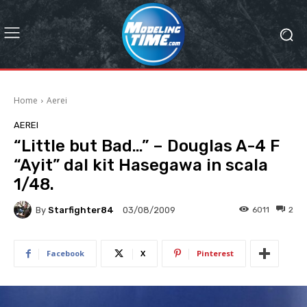
Home
Aerei
AEREI
“Little but Bad…” – Douglas A-4 F
“Ayit” dal kit Hasegawa in scala
1/48.
By
Starfighter84
6011
2
03/08/2009
Facebook
X
Pinterest