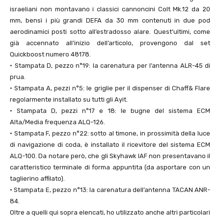
israeliani non montavano i classici cannoncini Colt Mk.
12
da
20
mm, bensì i più grandi DEFA da
30
mm contenuti in due pod
aerodinamici posti sotto all’estradosso alare. Quest’ultimi, come
già accennato all’inizio dell’articolo, provengono dal set
Quickboost numero
48178
.
• Stampata D, pezzo n°
19
: la carenatura per l’antenna ALR-
45
di
prua.
• Stampata A, pezzi n°
5
: le griglie per il dispenser di Chaff& Flare
regolarmente installato su tutti gli Ayit.
• Stampata D, pezzi n°
17
e
18
: le bugne del sistema ECM
Alta/Media frequenza ALQ-
126
.
• Stampata F, pezzo n°
22
: sotto al timone, in prossimità della luce
di navigazione di coda, è installato il ricevitore del sistema ECM
ALQ-
100
. Da notare però, che gli Skyhawk IAF non presentavano il
caratteristico terminale di forma appuntita (da asportare con un
taglierino affilato).
• Stampata E, pezzo n°
13
: la carenatura dell’antenna TACAN ANR-
84
.
Oltre a quelli qui sopra elencati, ho utilizzato anche altri particolari