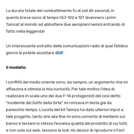
La durata totale del combattimento fu di soli 45 secondi, in
questo breve lasso di tempo l’AJ-102 e 107 divennero i primi
Tomcat al mondo ad abbattere due aeroplani nemici entrando di
fatto nella leggenda!
Un interessante estratto delle comunicazioni radio di quel fatidico
giorno le potete ascoltare
QUI!
Il modello:
I conflitti del medio oriente sono, da sempre, un argomento che mi
affascina e stimola la mia curiosità. Per tale motivo l’idea di
realizzare in scala uno dei due F-14 protagonisti del così detto
“incidente del Golfo della Sirte” mi ronzava in testa già da
parecchio tempo. L’uscita del kit Tamiya ha dato ulteriori input a
tale progetto, tanto che alla fine mi sono convinto di metterlo sul
banco e testare io stesso l’eccelsa qualità del prodotto di cui tutti,
e non solo sul web, tessono le lodi. Ho deciso di riprodurre il Fast