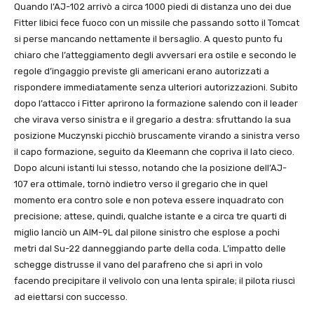
Quando l’AJ-102 arrivò a circa 1000 piedi di distanza uno dei due
Fitter libici fece fuoco con un missile che passando sotto il Tomcat
si perse mancando nettamente il bersaglio. A questo punto fu
chiaro che l’atteggiamento degli avversari era ostile e secondo le
regole d’ingaggio previste gli americani erano autorizzati a
rispondere immediatamente senza ulteriori autorizzazioni. Subito
dopo l’attacco i Fitter aprirono la formazione salendo con il leader
che virava verso sinistra e il gregario a destra: sfruttando la sua
posizione Muczynski picchiò bruscamente virando a sinistra verso
il capo formazione, seguito da Kleemann che copriva il lato cieco.
Dopo alcuni istanti lui stesso, notando che la posizione dell’AJ-
107 era ottimale, tornò indietro verso il gregario che in quel
momento era contro sole e non poteva essere inquadrato con
precisione; attese, quindi, qualche istante e a circa tre quarti di
miglio lanciò un AIM-9L dal pilone sinistro che esplose a pochi
metri dal Su-22 danneggiando parte della coda. L’impatto delle
schegge distrusse il vano del parafreno che si aprì in volo
facendo precipitare il velivolo con una lenta spirale; il pilota riuscì
ad eiettarsi con successo.