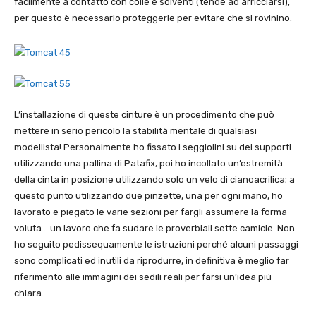
facilmente a contatto con colle e solventi (tende ad arricciarsi),
per questo è necessario proteggerle per evitare che si rovinino.
L’installazione di queste cinture è un procedimento che può
mettere in serio pericolo la stabilità mentale di qualsiasi
modellista! Personalmente ho fissato i seggiolini su dei supporti
utilizzando una pallina di Patafix, poi ho incollato un’estremità
della cinta in posizione utilizzando solo un velo di cianoacrilica; a
questo punto utilizzando due pinzette, una per ogni mano, ho
lavorato e piegato le varie sezioni per fargli assumere la forma
voluta… un lavoro che fa sudare le proverbiali sette camicie. Non
ho seguito pedissequamente le istruzioni perché alcuni passaggi
sono complicati ed inutili da riprodurre, in definitiva è meglio far
riferimento alle immagini dei sedili reali per farsi un’idea più
chiara.