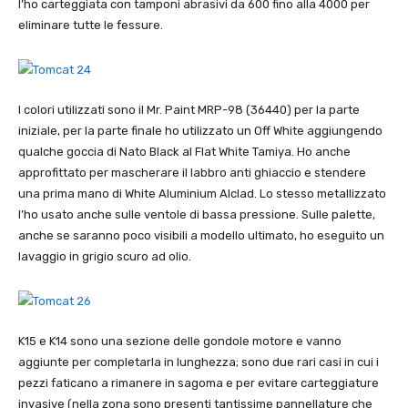
l’ho carteggiata con tamponi abrasivi da 600 fino alla 4000 per
eliminare tutte le fessure.
I colori utilizzati sono il Mr. Paint MRP-98 (36440) per la parte
iniziale, per la parte finale ho utilizzato un Off White aggiungendo
qualche goccia di Nato Black al Flat White Tamiya. Ho anche
approfittato per mascherare il labbro anti ghiaccio e stendere
una prima mano di White Aluminium Alclad. Lo stesso metallizzato
l’ho usato anche sulle ventole di bassa pressione. Sulle palette,
anche se saranno poco visibili a modello ultimato, ho eseguito un
lavaggio in grigio scuro ad olio.
K15 e K14 sono una sezione delle gondole motore e vanno
aggiunte per completarla in lunghezza; sono due rari casi in cui i
pezzi faticano a rimanere in sagoma e per evitare carteggiature
invasive (nella zona sono presenti tantissime pannellature che