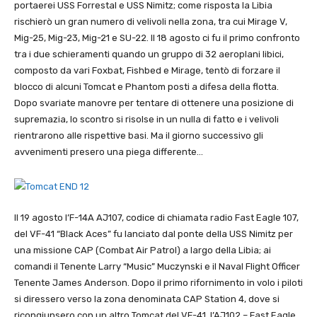
portaerei USS Forrestal e USS Nimitz; come risposta la Libia
rischierò un gran numero di velivoli nella zona, tra cui Mirage V,
Mig-25, Mig-23, Mig-21 e SU-22. Il 18 agosto ci fu il primo confronto
tra i due schieramenti quando un gruppo di 32 aeroplani libici,
composto da vari Foxbat, Fishbed e Mirage, tentò di forzare il
blocco di alcuni Tomcat e Phantom posti a difesa della flotta.
Dopo svariate manovre per tentare di ottenere una posizione di
supremazia, lo scontro si risolse in un nulla di fatto e i velivoli
rientrarono alle rispettive basi. Ma il giorno successivo gli
avvenimenti presero una piega differente…
Il 19 agosto l’F-14A AJ107, codice di chiamata radio Fast Eagle 107,
del VF-41 “Black Aces” fu lanciato dal ponte della USS Nimitz per
una missione CAP (Combat Air Patrol) a largo della Libia; ai
comandi il Tenente Larry “Music” Muczynski e il Naval Flight Officer
Tenente James Anderson. Dopo il primo rifornimento in volo i piloti
si diressero verso la zona denominata CAP Station 4, dove si
ricongiunsero con un altro Tomcat del VF-41, l’AJ102 – Fast Eagle