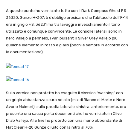
A questo punto ho verniciato tutto con il Dark Compass Ghost F.S.
36320, Gunze H-307; è d’obbligo precisare che l’abitacolo dell’F-14
era in grigio F.S. 36231 ma tra lavaggi e invecchiamento il tono
utilizzato è comunque convincente. Le consolle laterali sono in
nero Vallejo a pennello, i vari pulsanti il Silver Grey Vallejo più
qualche elemento in rosso e giallo (pochi e sempre in accordo con
la documentazione).
Sulla vernice non protetta ho eseguito il classico “washing” con
un grigio abbastanza scuro ad olio (mix di Bianco di Marte e Nero
Avorio Maimeri); sulla paratia laterale sinistra, anteriormente, era
presente una sacca porta documenti che ho verniciato in Olive
Drab Vallejo. Alla fine ho protetto con una mano abbondante di
Flat Clear H-20 Gunze diluito con la nitro al 70%.