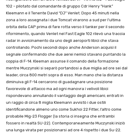
102 – pilotato dal comandante di gruppo Cdr Henry “Hank”
Kleemann e il Tenente David “DJ” Venlet. Dopo 45 minuti nella
zona a loro assegnata i due Tomcat virarono a sud per l’ultima
orbita della CAP prima di fare rotta verso il tanker per il secondo
rifornimento, quando Venlet nel Fast Eagle 102 rilevò una traccia
radar in avvicinamento da uno degli aeroporti libici che stava
controllando. Pochi secondi dopo anche Anderson acquisì il
segnale confermando che due aerei nemici stavano puntando la
coppia di F-14. Kleeman assunse il comando della formazione
mentre Muczynski si separò portandosi a due miglia ad ore sei dal
leader, circa 800 metri sopra di esso. Man mano che la distanza
diminuiva gli F-14 cercarono di guadagnare una posizione
favorevole di attacco ma ad ogni manovra i velivoli libici
rispondevano annullando il vantaggio degli americani; entrati in
un raggio di circa 8 miglia Kleemann avvistò i due ostili
identificandone almeno uno come Sukhoi 22 Fitter, l’altro come
probabile Mig-23 Flogger (la storia ci insegna che entrambi
fossero in realtà SU-22). Contemporaneamente Muczynski iniziò
una lunga virata per posizionarsi ad ore 4 rispetto i due Su-22.