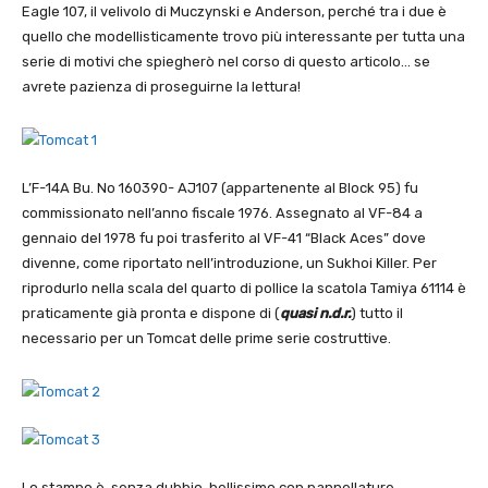
Eagle 107, il velivolo di Muczynski e Anderson, perché tra i due è
quello che modellisticamente trovo più interessante per tutta una
serie di motivi che spiegherò nel corso di questo articolo… se
avrete pazienza di proseguirne la lettura!
L’F-14A Bu. No 160390- AJ107 (appartenente al Block 95) fu
commissionato nell’anno fiscale 1976. Assegnato al VF-84 a
gennaio del 1978 fu poi trasferito al VF-41 “Black Aces” dove
divenne, come riportato nell’introduzione, un Sukhoi Killer. Per
riprodurlo nella scala del quarto di pollice la scatola Tamiya 61114 è
praticamente già pronta e dispone di (
quasi n.d.r.
) tutto il
necessario per un Tomcat delle prime serie costruttive.
Lo stampo è, senza dubbio, bellissimo con pannellature