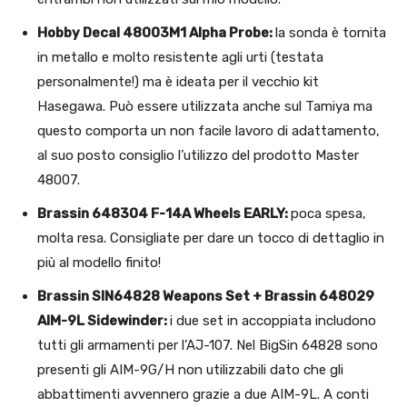
Hobby Decal 48003M1 Alpha Probe:
la sonda è tornita
in metallo e molto resistente agli urti (testata
personalmente!) ma è ideata per il vecchio kit
Hasegawa. Può essere utilizzata anche sul Tamiya ma
questo comporta un non facile lavoro di adattamento,
al suo posto consiglio l’utilizzo del prodotto Master
48007.
Brassin 648304 F-14A Wheels EARLY:
poca spesa,
molta resa. Consigliate per dare un tocco di dettaglio in
più al modello finito!
Brassin SIN64828 Weapons Set + Brassin 648029
AIM-9L Sidewinder:
i due set in accoppiata includono
tutti gli armamenti per l’AJ-107. Nel BigSin 64828 sono
presenti gli AIM-9G/H non utilizzabili dato che gli
abbattimenti avvennero grazie a due AIM-9L. A conti