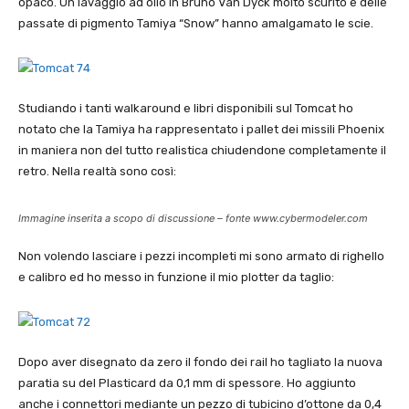
opaco. Un lavaggio ad olio in Bruno Van Dyck molto scurito e delle
passate di pigmento Tamiya “Snow” hanno amalgamato le scie.
Studiando i tanti walkaround e libri disponibili sul Tomcat ho
notato che la Tamiya ha rappresentato i pallet dei missili Phoenix
in maniera non del tutto realistica chiudendone completamente il
retro. Nella realtà sono così:
Immagine inserita a scopo di discussione – fonte www.cybermodeler.com
Non volendo lasciare i pezzi incompleti mi sono armato di righello
e calibro ed ho messo in funzione il mio plotter da taglio:
Dopo aver disegnato da zero il fondo dei rail ho tagliato la nuova
paratia su del Plasticard da 0,1 mm di spessore. Ho aggiunto
anche i connettori mediante un pezzo di tubicino d’ottone da 0,4