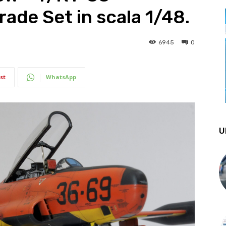
ade Set in scala 1/48.
6945
0
st
WhatsApp
U