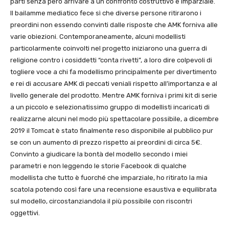
parti senza però arrivare a un confronto costruttivo e imparziale.
Il bailamme mediatico fece sì che diverse persone ritirarono i
preordini non essendo convinti dalle risposte che AMK forniva alle
varie obiezioni. Contemporaneamente, alcuni modellisti
particolarmente coinvolti nel progetto iniziarono una guerra di
religione contro i cosiddetti “conta rivetti”, a loro dire colpevoli di
togliere voce a chi fa modellismo principalmente per divertimento
e rei di accusare AMK di peccati veniali rispetto all’importanza e al
livello generale del prodotto. Mentre AMK forniva i primi kit di serie
a un piccolo e selezionatissimo gruppo di modellisti incaricati di
realizzarne alcuni nel modo più spettacolare possibile, a dicembre
2019 il Tomcat è stato finalmente reso disponibile al pubblico pur
se con un aumento di prezzo rispetto ai preordini di circa 5€.
Convinto a giudicare la bontà del modello secondo i miei
parametri e non leggendo le storie Facebook di qualche
modellista che tutto è fuorché che imparziale, ho ritirato la mia
scatola potendo così fare una recensione esaustiva e equilibrata
sul modello, circostanziandola il più possibile con riscontri
oggettivi.