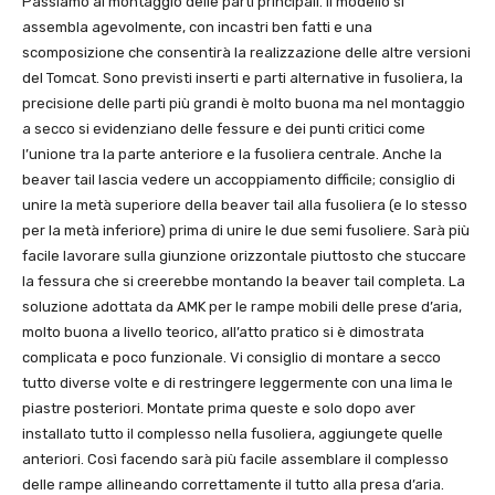
Passiamo al montaggio delle parti principali. Il modello si
assembla agevolmente, con incastri ben fatti e una
scomposizione che consentirà la realizzazione delle altre versioni
del Tomcat. Sono previsti inserti e parti alternative in fusoliera, la
precisione delle parti più grandi è molto buona ma nel montaggio
a secco si evidenziano delle fessure e dei punti critici come
l’unione tra la parte anteriore e la fusoliera centrale. Anche la
beaver tail lascia vedere un accoppiamento difficile; consiglio di
unire la metà superiore della beaver tail alla fusoliera (e lo stesso
per la metà inferiore) prima di unire le due semi fusoliere. Sarà più
facile lavorare sulla giunzione orizzontale piuttosto che stuccare
la fessura che si creerebbe montando la beaver tail completa. La
soluzione adottata da AMK per le rampe mobili delle prese d’aria,
molto buona a livello teorico, all’atto pratico si è dimostrata
complicata e poco funzionale. Vi consiglio di montare a secco
tutto diverse volte e di restringere leggermente con una lima le
piastre posteriori. Montate prima queste e solo dopo aver
installato tutto il complesso nella fusoliera, aggiungete quelle
anteriori. Così facendo sarà più facile assemblare il complesso
delle rampe allineando correttamente il tutto alla presa d’aria.