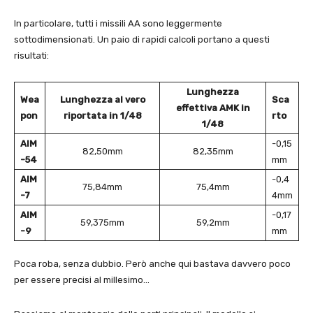
In particolare, tutti i missili AA sono leggermente
sottodimensionati. Un paio di rapidi calcoli portano a questi
risultati:
Lunghezza
Wea
Lunghezza al vero
Sca
effettiva AMK in
pon
riportata in 1/48
rto
1/48
AIM
-0,15
82,50mm
82,35mm
-54
mm
AIM
-0,4
75,84mm
75,4mm
-7
4mm
AIM
-0,17
59,375mm
59,2mm
-9
mm
Poca roba, senza dubbio. Però anche qui bastava davvero poco
per essere precisi al millesimo…