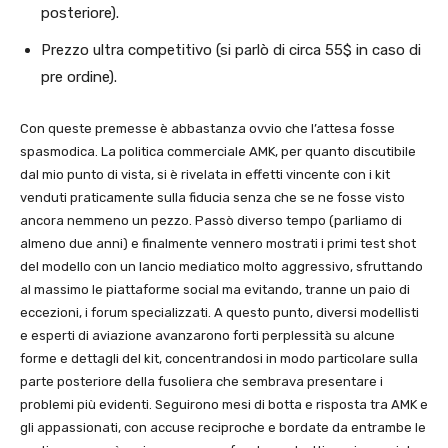
posteriore).
Prezzo ultra competitivo (si parlò di circa 55$ in caso di
pre ordine).
Con queste premesse è abbastanza ovvio che l’attesa fosse
spasmodica. La politica commerciale AMK, per quanto discutibile
dal mio punto di vista, si è rivelata in effetti vincente con i kit
venduti praticamente sulla fiducia senza che se ne fosse visto
ancora nemmeno un pezzo. Passò diverso tempo (parliamo di
almeno due anni) e finalmente vennero mostrati i primi test shot
del modello con un lancio mediatico molto aggressivo, sfruttando
al massimo le piattaforme social ma evitando, tranne un paio di
eccezioni, i forum specializzati. A questo punto, diversi modellisti
e esperti di aviazione avanzarono forti perplessità su alcune
forme e dettagli del kit, concentrandosi in modo particolare sulla
parte posteriore della fusoliera che sembrava presentare i
problemi più evidenti. Seguirono mesi di botta e risposta tra AMK e
gli appassionati, con accuse reciproche e bordate da entrambe le