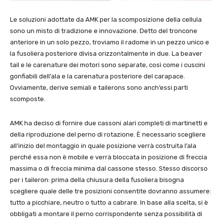
Le soluzioni adottate da AMK per la scomposizione della cellula
sono un misto di tradizione e innovazione. Detto del troncone
anteriore in un solo pezzo, troviamo il radome in un pezzo unico e
la fusoliera posteriore divisa orizzontalmente in due. La beaver
tail e le carenature dei motori sono separate, così come i cuscini
gonfiabili dell’ala e la carenatura posteriore del carapace.
Ovviamente, derive semiali e tailerons sono anch’essi parti
scomposte.
AMK ha deciso di fornire due cassoni alari completi di martinetti e
della riproduzione del perno di rotazione. È necessario scegliere
all’inizio del montaggio in quale posizione verrà costruita l’ala
perché essa non è mobile e verrà bloccata in posizione di freccia
massima o di freccia minima dal cassone stesso. Stesso discorso
per i taileron: prima della chiusura della fusoliera bisogna
scegliere quale delle tre posizioni consentite dovranno assumere:
tutto a picchiare, neutro o tutto a cabrare. In base alla scelta, si è
obbligati a montare il perno corrispondente senza possibilità di