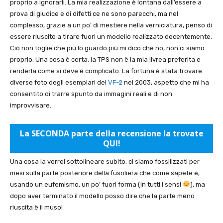
proprio a ignorarli. La mia realizzazione è lontana dall’essere a
prova di giudice e di difetti ce ne sono parecchi, ma nel
complesso, grazie a un po’ di mestiere nella verniciatura, penso di
essere riuscito a tirare fuori un modello realizzato decentemente.
Ciò non toglie che più lo guardo più mi dico che no, non ci siamo
proprio. Una cosa è certa: la TPS non è la mia livrea preferita e
renderla come si deve è complicato. La fortuna è stata trovare
diverse foto degli esemplari del
VF-2
nel 2003, aspetto che mi ha
consentito di trarre spunto da immagini reali e di non
improvvisare.
La SECONDA parte della recensione la trovate
QUI!
Una cosa la vorrei sottolineare subito: ci siamo fossilizzati per
mesi sulla parte posteriore della fusoliera che come sapete è,
usando un eufemismo, un po’ fuori forma (in tutti i sensi
), ma
dopo aver terminato il modello posso dire che la parte meno
riuscita è il muso!