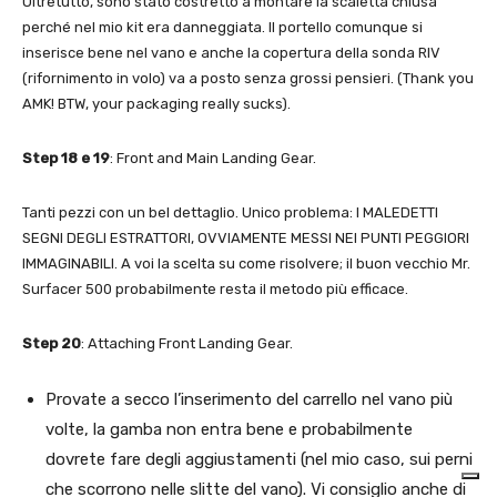
Oltretutto, sono stato costretto a montare la scaletta chiusa
perché nel mio kit era danneggiata. Il portello comunque si
inserisce bene nel vano e anche la copertura della sonda RIV
(rifornimento in volo) va a posto senza grossi pensieri. (Thank you
AMK! BTW, your packaging really sucks).
Step 18 e 19
: Front and Main Landing Gear.
Tanti pezzi con un bel dettaglio. Unico problema: I MALEDETTI
SEGNI DEGLI ESTRATTORI, OVVIAMENTE MESSI NEI PUNTI PEGGIORI
IMMAGINABILI. A voi la scelta su come risolvere; il buon vecchio Mr.
Surfacer 500 probabilmente resta il metodo più efficace.
Step 20
: Attaching Front Landing Gear.
Provate a secco l’inserimento del carrello nel vano più
volte, la gamba non entra bene e probabilmente
dovrete fare degli aggiustamenti (nel mio caso, sui perni
che scorrono nelle slitte del vano). Vi consiglio anche di