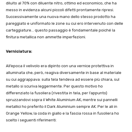
diluito al 70% con diluente nitro, ottimo ed economico, che ha
messo in evidenza alcuni piccoli difetti prontamente ripresi.
Successivamente una nuova mano dello stesso prodotto ha
pareggiato e uniformato le zone su cui ero intervenuto con delle
carteggiature… questo passaggio è fondamentale poiché la
finitura metallica non ammette imperfezioni.
Verniciatura:
All’epoca il velivolo era dipinto con una vernice protettiva in
alluminata che, però, reagiva diversamente in base al materiale
su cui aggrappava: sulla tela tendeva ad essere più chiara, sul
metallo si scuriva leggermente. Per questo motivo ho
differenziato la fusoliera (rivestita in tela, per l’appunto)
spruzzandovi sopra il White Aluminium AK, mentre sui pannelli
metallici ho preferito il Dark Aluminium sempre AK. Per le ali in
Orange Yellow, la coda in giallo e la fascia rossa in fusoliera ho
scelto i seguenti riferimenti: