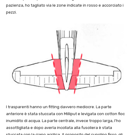
pazienza, ho tagliato via le zone indicate in rosso e accorciato i
pezzi.
I trasparenti hanno un fitting davvero mediocre. La parte
anteriore è stata stuccata con Milliput e levigata con cotton fioc
inumidito di acqua. La parte centrale, invece troppo larga, l’ho
assottigliata e dopo averla incollata alla fusoliera è stata
stuccata con la ciano acrilica. A proposito del cupolino fisso, gli