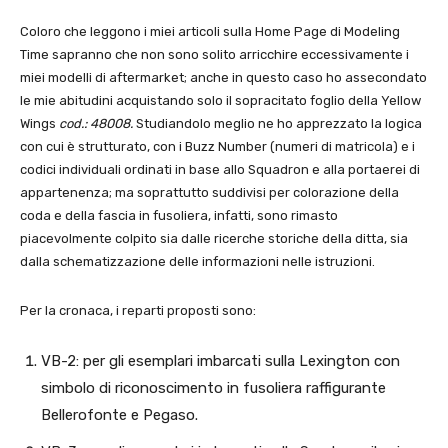
Coloro che leggono i miei articoli sulla Home Page di Modeling
Time sapranno che non sono solito arricchire eccessivamente i
miei modelli di aftermarket; anche in questo caso ho assecondato
le mie abitudini acquistando solo il sopracitato foglio della Yellow
Wings
cod.: 48008.
Studiandolo meglio ne ho apprezzato la logica
con cui è strutturato, con i Buzz Number (numeri di matricola) e i
codici individuali ordinati in base allo Squadron e alla portaerei di
appartenenza; ma soprattutto suddivisi per colorazione della
coda e della fascia in fusoliera, infatti, sono rimasto
piacevolmente colpito sia dalle ricerche storiche della ditta, sia
dalla schematizzazione delle informazioni nelle istruzioni.
Per la cronaca, i reparti proposti sono:
VB-2: per gli esemplari imbarcati sulla Lexington con
simbolo di riconoscimento in fusoliera raffigurante
Bellerofonte e Pegaso.