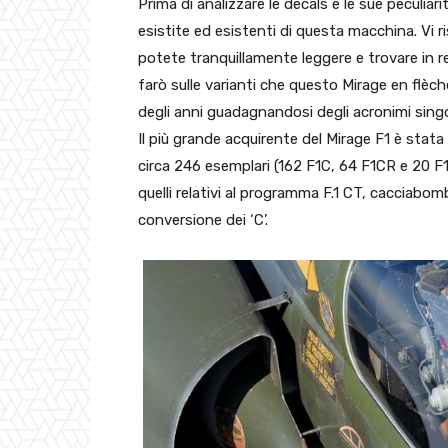
Prima di analizzare le decals e le sue peculiari
esistite ed esistenti di questa macchina. Vi ri
potete tranquillamente leggere e trovare in re
farò sulle varianti che questo Mirage en flèch
degli anni guadagnandosi degli acronimi singola
Il più grande acquirente del Mirage F1 è stata
circa 246 esemplari (162 F1C, 64 F1CR e 20 F1B
quelli relativi al programma F.1 CT, cacciabom
conversione dei ‘C’.