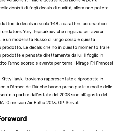
la versione F.1, allora questa recensione vi potrà
ollezionisti di fogli decals di qualità, allora non potete
uttori di decals in scala 1:48 a carattere aeronautico
l fondatore, Yury Tepsurkaev che ringrazio per averci
to, è un modellista Russo di lungo corso e questa
suo prodotto. Le decals che ho in questo momento tra le
 prodotte e pensate direttamente da lui. Il foglio in
ito l’anno scorso e avente per tema i Mirage F.1 Francesi
la KittyHawk, troviamo rappresentate e riprodotte in
rico a l’Armee de l’Air che hanno preso parte a molte delle
sente a partire dall’estate del 2008 sino all’agosto del
ATO mission Air Baltic 2013, OP. Serval.
Foreword