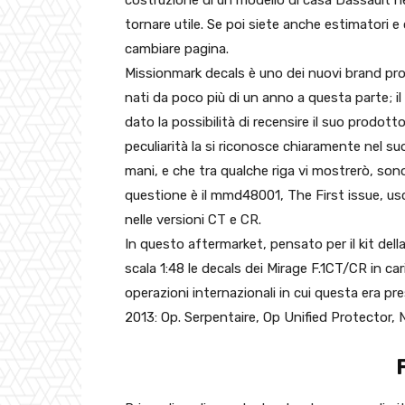
costruzione di un modello di casa Dassault nel
tornare utile. Se poi siete anche estimatori e c
cambiare pagina.
Missionmark decals è uno dei nuovi brand prod
nati da poco più di un anno a questa parte; i
dato la possibilità di recensire il suo prodot
peculiarità la si riconosce chiaramente nel 
mani, e che tra qualche riga vi mostrerò, sono
questione è il mmd48001, The First issue, usc
nelle versioni CT e CR.
In questo aftermarket, pensato per il kit del
scala 1:48 le decals dei Mirage F.1CT/CR in ca
operazioni internazionali in cui questa era pre
2013: Op. Serpentaire, Op Unified Protector, N