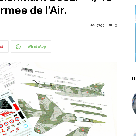
rmee de l’Air.
6768
0
st
WhatsApp
U