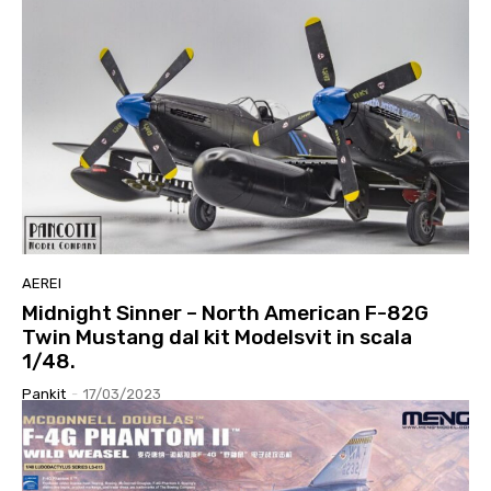
AEREI
Midnight Sinner – North American F-82G
Twin Mustang dal kit Modelsvit in scala
1/48.
Pankit
-
17/03/2023