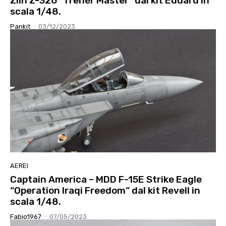
Zlin Z-326 “Trenèr Master” dal kit Eduard in
scala 1/48.
Pankit
-
03/12/2023
AEREI
Captain America – MDD F-15E Strike Eagle
“Operation Iraqi Freedom” dal kit Revell in
scala 1/48.
Fabio1967
-
07/05/2023