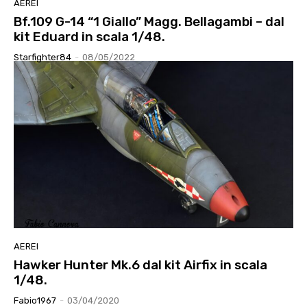
AEREI
Bf.109 G-14 “1 Giallo” Magg. Bellagambi – dal
kit Eduard in scala 1/48.
Starfighter84
-
08/05/2022
AEREI
Hawker Hunter Mk.6 dal kit Airfix in scala
1/48.
Fabio1967
-
03/04/2020