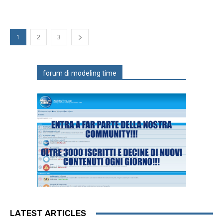
1
2
3
forum di modeling time
LATEST ARTICLES