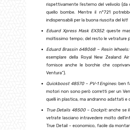
rispettivamente l’esterno del velivolo (da 
quello bombe. Mentre il n°721 potrebbe 
indispensabili per la buona riuscita del kit!
Eduard Xpress Mask EX352
: queste mas
moltissimo tempo; del resto le vetrature 
Eduard Brassin 648068 – Resin Wheels:
esemplare della Royal New Zealand Air 
fornisce anche le borchie che copriva
Ventura”).
Quickboost 48570 – PV-1 Engines:
ben fat
motori non sono però corretti per un Vent
quelli in plastica, ma andranno adattati e c
True Details 48500 – Cockpit:
anche se il
vetrate lasciano intravedere molto dell’i
True Detail – economico, facile da montare,