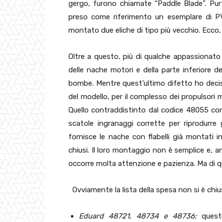
gergo, furono chiamate “Paddle Blade”. Purt
preso come riferimento un esemplare di P
montato due eliche di tipo più vecchio. Ecco,
Oltre a questo, più di qualche appassionat
delle nache motori e della parte inferiore de
bombe. Mentre quest’ultimo difetto ho deciso
del modello, per il complesso dei propulsori 
Quello contraddistinto dal codice 48055 co
scatole ingranaggi corrette per riprodurre 
fornisce le nache con flabelli già montati in 
chiusi. Il loro montaggio non è semplice e, 
occorre molta attenzione e pazienza. Ma di que
Ovviamente la lista della spesa non si è chi
Eduard 48721, 48734 e 48736:
questi