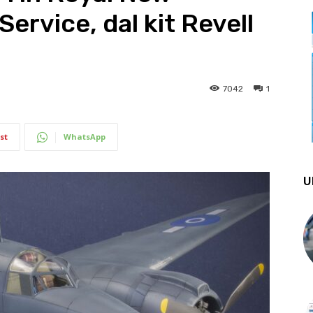
Service, dal kit Revell
7042
1
st
WhatsApp
U