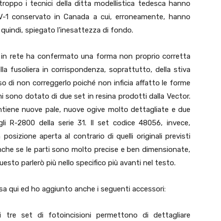
roppo i tecnici della ditta modellistica tedesca hanno
V-1 conservato in Canada a cui, erroneamente, hanno
 quindi, spiegato l’inesattezza di fondo.
o in rete ha confermato una forma non proprio corretta
lla fusoliera in corrispondenza, soprattutto, della stiva
 di non correggerlo poiché non inficia affatto le forme
mi sono dotato di due set in resina prodotti dalla Vector.
ntiene nuove pale, nuove ogive molto dettagliate e due
gli R-2800 della serie 31. Il set codice 48056, invece,
posizione aperta al contrario di quelli originali previsti
anche se le parti sono molto precise e ben dimensionate,
sto parlerò più nello specifico più avanti nel testo.
usa qui ed ho aggiunto anche i seguenti accessori:
 tre set di fotoincisioni permettono di dettagliare