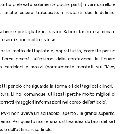
cui ho prelevato solamente poche parti), i vani carrello e
anche essere tralasciato, i restanti due li definirei
cherine pretagliate in nastro Kabuki fanno risparmiare
presenti sono molto estese.
belle, molto dettagliate e, soprattutto, corrette per un
Force poiché, all’interno della confezione, la Eduard
no cerchioni e mozzi (normalmente montati sui “Kiwy
ti per ciò che riguarda la forma e i dettagli dei cilindri, i
ura. Li ho, comunque, utilizzati perché molto migliori di
orretti (maggiori informazioni nel corso dell’articolo).
 PV-1 non aveva un abitacolo “aperto”, le grandi superfici
nterno. Per questo non è una cattiva idea dotarsi del set
 e dall’ottima resa finale.