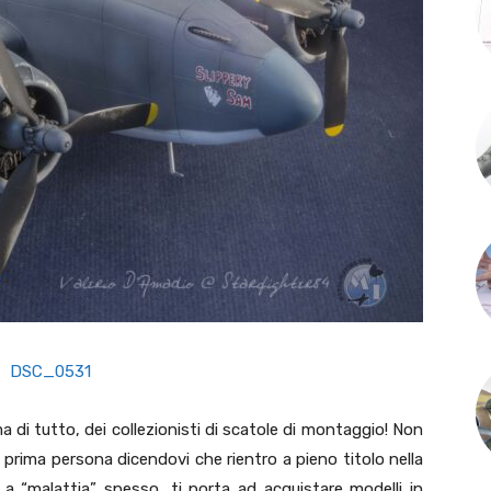
ma di tutto, dei collezionisti di scatole di montaggio! Non
in prima persona dicendovi che rientro a pieno titolo nella
! La “malattia” spesso, ti porta ad acquistare modelli in