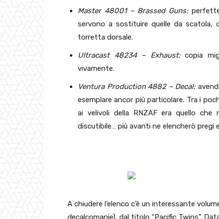
Master 48001 – Brassed Guns:
perfette
servono a sostituire quelle da scatola,
torretta dorsale.
Ultracast 48234 – Exhaust:
copia migli
vivamente.
Ventura Production 4882 – Decal:
avendo
esemplare ancor più particolare. Tra i poc
ai velivoli della RNZAF era quello che
discutibile… più avanti ne elencherò pregi e
A chiudere l’elenco c’è un interessante volume
decalcomanie), dal titolo “Pacific Twins”. Da