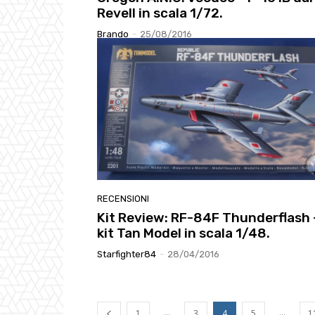
Revell in scala 1/72.
Brando
-
25/08/2016
RECENSIONI
Kit Review: RF-84F Thunderflash 
kit Tan Model in scala 1/48.
Starfighter84
-
28/04/2016
...
...
1
3
4
5
1