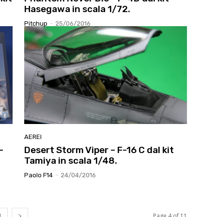
Hasegawa in scala 1/72.
Pitchup
-
25/06/2016
AEREI
–
Desert Storm Viper – F-16 C dal kit
Tamiya in scala 1/48.
Paolo F14
-
24/04/2016
1
Page 4 of 11