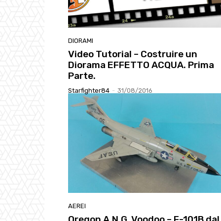
DIORAMI
Video Tutorial – Costruire un
Diorama EFFETTO ACQUA. Prima
Parte.
Starfighter84
-
31/08/2016
AEREI
Oregon A.N.G. Voodoo – F-101B dal 