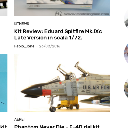
KITNEWS
Kit Review: Eduard Spitfire Mk.IXc
Late Version in scala 1/72.
Fabio_lone
-
26/08/2016
AEREI
kit
Phantom Never Die – F-4D dal kit