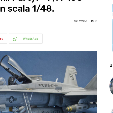
n scala 1/48.
12186
8
st
WhatsApp
U