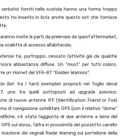
 serbatoi forniti nella scatola hanno una forma troppo
questo ho inserito in lista anche questo set che fornisce
tte.
ranno molte le parti da prelevare da quest’aftermarket,
ma scaletta di accesso all’abitacolo.
itense ha, purtroppo, cessato l’attività già da qualche
ora abbastanza diffuse. Un “must” per tutti coloro,
rre un Hornet del VFA-87 “Golden Warriors”.
e Set:
tra I tanti esemplari proposti nel foglio decal
7, uno tra quelli sottoposti ad upgrade avionico.
one di nuove antenne IFF (Identification Friend or Foe)
ma di navigazione satellitare GPS (con il relativo “dome”
ifiche, c’è stata l’aggiunta di due antenne a lama del
 GPS sul dorso, l’altra in prossimità del pozzetto carrello
 ricezione dei segnali Radar Warning sul portellone della