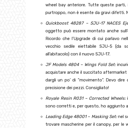
wheel bay anteriore. Tutte queste parti, 
purtroppo, non è esente da gravi difetti. Ne
Quickboost 48287 – SJU-17 NACES Ejec
oggetto può essere montato anche sull’
Ricordo che l’Upgrade di cui parlavo nel
vecchio sedile eiettabile SJU-5 (da sc
all’abitacolo) con il nuovo SJU-17.
JF Models 4804 – Wings Fold Set:
incur
acquistare anche il succitato aftermarket i
dargli un po’ di “movimento”. Devo dire
precisione dei pezzi. Consigliato!
Royale Resin R031 – Corrected Wheels:
i
sono corretti e, per questo, ho aggiunto a
Leading Edge 48001 – Masking Set:
nel s
trovare mascherine per il canopy, per le 