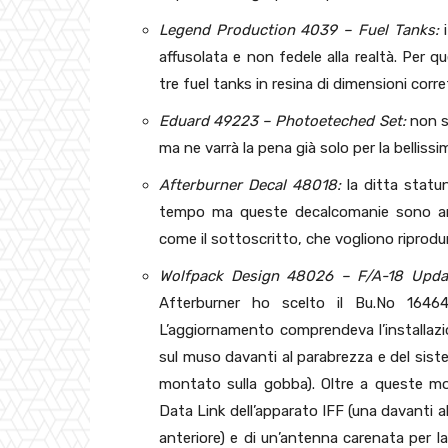
Legend Production 4039 – Fuel Tanks:
i
affusolata e non fedele alla realtà. Per 
tre fuel tanks in resina di dimensioni corre
Eduard 49223 – Photoeteched Set:
non sa
ma ne varrà la pena già solo per la bellissi
Afterburner Decal 48018:
la ditta statun
tempo ma queste decalcomanie sono anc
come il sottoscritto, che vogliono riprodu
Wolfpack Design 48026 – F/A-18 Updat
Afterburner ho scelto il Bu.No 16464
L’aggiornamento comprendeva l’installazi
sul muso davanti al parabrezza e del siste
montato sulla gobba). Oltre a queste mod
Data Link dell’apparato IFF (una davanti al
anteriore) e di un’antenna carenata per la