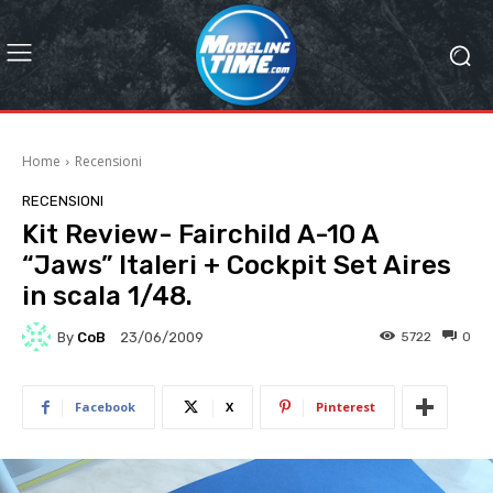
Home
Recensioni
RECENSIONI
Kit Review- Fairchild A-10 A
“Jaws” Italeri + Cockpit Set Aires
in scala 1/48.
By
CoB
5722
0
23/06/2009
Facebook
X
Pinterest