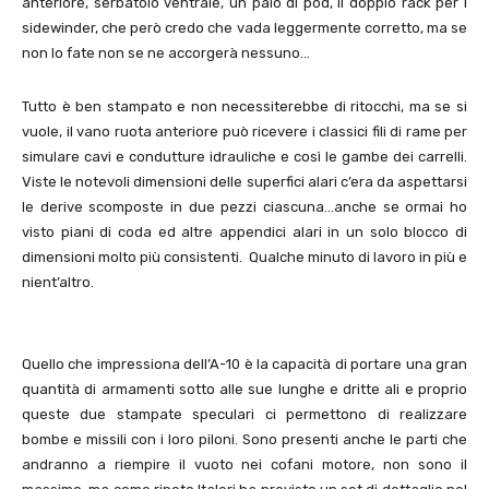
anteriore, serbatoio ventrale, un paio di pod, il doppio rack per i
sidewinder, che però credo che vada leggermente corretto, ma se
non lo fate non se ne accorgerà nessuno…
Tutto è ben stampato e non necessiterebbe di ritocchi, ma se si
vuole, il vano ruota anteriore può ricevere i classici fili di rame per
simulare cavi e condutture idrauliche e così le gambe dei carrelli.
Viste le notevoli dimensioni delle superfici alari c’era da aspettarsi
le derive scomposte in due pezzi ciascuna…anche se ormai ho
visto piani di coda ed altre appendici alari in un solo blocco di
dimensioni molto più consistenti. Qualche minuto di lavoro in più e
nient’altro.
Quello che impressiona dell’A-10 è la capacità di portare una gran
quantità di armamenti sotto alle sue lunghe e dritte ali e proprio
queste due stampate speculari ci permettono di realizzare
bombe e missili con i loro piloni. Sono presenti anche le parti che
andranno a riempire il vuoto nei cofani motore, non sono il