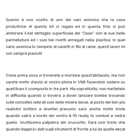
Questo è uno scatto di uno dei vani avionica che la casa
produttrice di questo kit ci regala ed in questa foto si può
ammirare il bel dettaglio superficiale del “Jaws” con le sue belle
pannellature ed i suoi bei rivetti annegati nella plastica. Io quel
vano avionica lo riempirei di cavetti in filo di rame, questi lavori mi
son sempre piaciuti!
Come prima cosa vi troverete a montare quest’abitacolo, ma non
sarete molto d’aiuto al vostro pilota in 1/48 facendolo sedere su
quell’Aces II scomposto in tre parti. Ma soprattutto, non mettetelo
in difficoltà quando si troverà a dover lanciare bombe trovando
sulle consolles laterali solo delle misere decal, al posto dei ben più
realistici bottoni e levette! presumo sarà anche molto triste
quando salirà a bordo del vostro A-10 ready to combat e vedrà
quella bruttissima palpebra del cruscotto. Sarà così triste che
quando leggerà i dati sugli strumenti di fronte a lui da quelle decal