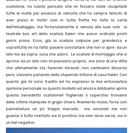
scatolone, ho subito pensato che mi fossero state recapitate
tutte le multe per eccesso di velocità che ho sempre temuto di
aver preso in moto! così in tutta fretta ho tolto la carta
dell’imballaggio, ma fortunatamente è venuta alla luce solo la
teatrale box art della scatola Italeri che avevo ordinato pochi
giorni prima. Ecco, già la scatola colpisce per grandezza e
soprattutto mi ha fatto piacere constatare che non si apre da un
lato ma da sopra, cosa che adoro. Le scatole di montaggio che si
aprono da un lato non mi piacciono proprio…ma sono di una ditta
che ultimamente sta facendo miracoli…non cambiamo discorso
però, stavamo parlando dello stupendo kittone di casa Italeri. Con
questo già mi sono tradito ed ho espresso la mia entusiastica
opinione personale su questo modello ed ancora dobbiamo aprire
questo benedetto scatolone!! Togliendo il coperchio troviamo
delle ottime stampate in grigio chiaro, finemente incise, forse con
pannellature un pò troppo marcate, ma secondo me non
guasta..il tutto rivettato sia in positivo, ma solo dove serve, sia in
un bel negativo.