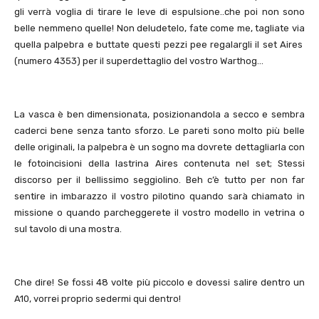
gli verrà voglia di tirare le leve di espulsione..che poi non sono
belle nemmeno quelle! Non deludetelo, fate come me, tagliate via
quella palpebra e buttate questi pezzi pee regalargli il set Aires
(numero 4353) per il superdettaglio del vostro Warthog…
La vasca è ben dimensionata, posizionandola a secco e sembra
caderci bene senza tanto sforzo. Le pareti sono molto più belle
delle originali, la palpebra è un sogno ma dovrete dettagliarla con
le fotoincisioni della lastrina Aires contenuta nel set; Stessi
discorso per il bellissimo seggiolino. Beh c’è tutto per non far
sentire in imbarazzo il vostro pilotino quando sarà chiamato in
missione o quando parcheggerete il vostro modello in vetrina o
sul tavolo di una mostra.
Che dire! Se fossi 48 volte più piccolo e dovessi salire dentro un
A10, vorrei proprio sedermi qui dentro!