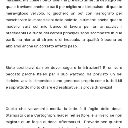
massimo, ma come ripeto Italeri ha previsto un set di dettaglio nel
quale troviamo anche le parti per migliorare i propulsori di questo
meraviglioso velivolo. Io giocherò un po’ con l’aerografo per
mascherare le imprecisioni delle palette, altrimenti anche questo
modello sarà sul mio banco di lavoro per un anno…visti i
precedenti! Le ruote dei carrelli principali sono scomposte in due
parti, ma niente di strano o di inusuale, la qualità è buona ed
abbiamo anche un corretto effetto peso.
Siete così bravi da non dover seguire le istruzioni? E’ un vero
peccato perchè Italeri per il suo Warthog ha previsto un bel
libricino, anzi le dimensioni sono generose proprio come tutto il kit
e soprattutto molto chiare ed esplicative…a prova di novizio!
Quello che veramente merita la lode è il foglio delle decal.
Stampato dalla Cartograph, leader nel settore, è a livello se non
migliore di un foglio di decal aftermarket. Prevede ben quattro