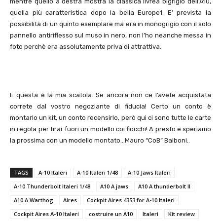
mentre quello a destra mostra la classica livrea bigrigio dell’A10,
quella più caratteristica dopo la bella Europe1. E’ prevista la
possibilità di un quinto esemplare ma era in monogrigio con il solo
pannello antiriflesso sul muso in nero, non l’ho neanche messa in
foto perchè era assolutamente priva di attrattiva.
E questa è la mia scatola. Se ancora non ce l’avete acquistata
correte dal vostro negoziante di fiducia! Certo un conto è
montarlo un kit, un conto recensirlo, però qui ci sono tutte le carte
in regola per tirar fuori un modello coi fiocchi! A presto e speriamo
la prossima con un modello montato…Mauro “CoB” Balboni..
TAGS
A-10 Italeri
A-10 Italeri 1/48
A-10 Jaws Italeri
A-10 Thunderbolt Italeri 1/48
A10 A jaws
A10 A thunderbolt II
A10 A Warthog
Aires
Cockpit Aires 4353 for A-10 Italeri
Cockpit Aires A-10 Italeri
costruire un A10
Italeri
Kit review