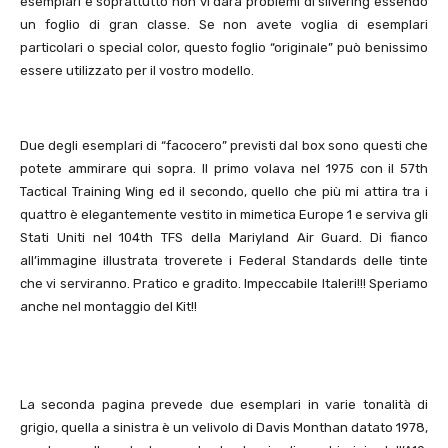
esemplari e soprattutto non vi darà problemi di silvering essendo
un foglio di gran classe. Se non avete voglia di esemplari
particolari o special color, questo foglio “originale” può benissimo
essere utilizzato per il vostro modello.
Due degli esemplari di “facocero” previsti dal box sono questi che
potete ammirare qui sopra. Il primo volava nel 1975 con il 57th
Tactical Training Wing ed il secondo, quello che più mi attira tra i
quattro è elegantemente vestito in mimetica Europe 1 e serviva gli
Stati Uniti nel 104th TFS della Mariyland Air Guard. Di fianco
all’immagine illustrata troverete i Federal Standards delle tinte
che vi serviranno. Pratico e gradito. Impeccabile Italeri!!! Speriamo
anche nel montaggio del Kit!!
La seconda pagina prevede due esemplari in varie tonalità di
grigio, quella a sinistra è un velivolo di Davis Monthan datato 1978,