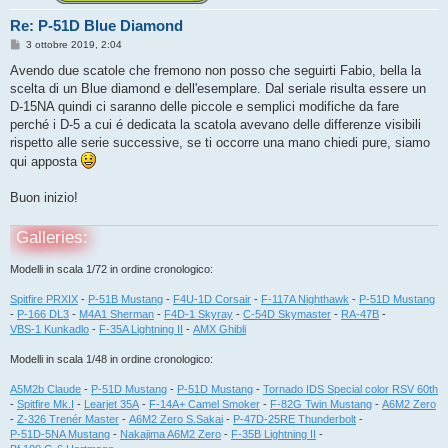
Re: P-51D Blue Diamond
M
3 ottobre 2019, 2:04
e
s
Avendo due scatole che fremono non posso che seguirti Fabio, bella la
s
scelta di un Blue diamond e dell'esemplare. Dal seriale risulta essere un
a
g
D-15NA quindi ci saranno delle piccole e semplici modifiche da fare
g
perché i D-5 a cui é dedicata la scatola avevano delle differenze visibili
i
o
rispetto alle serie successive, se ti occorre una mano chiedi pure, siamo
qui apposta
Buon inizio!
Galleries:
Modelli in scala 1/72 in ordine cronologico:
Spitfire PRXIX
-
P-51B Mustang
-
F4U-1D Corsair
-
F-117A Nighthawk
-
P-51D Mustang
-
P-166 DL3
-
M4A1 Sherman
-
F4D-1 Skyray
-
C-54D Skymaster
-
RA-47B
-
VBS-1 Kunkadlo
-
F-35A Lightning II
-
AMX Ghibli
Modelli in scala 1/48 in ordine cronologico:
A5M2b Claude
-
P-51D Mustang
-
P-51D Mustang
-
Tornado IDS Special color RSV 60th
-
Spitfire Mk.I
-
Learjet 35A
-
F-14A+ Camel Smoker
-
F-82G Twin Mustang
-
A6M2 Zero
-
Z-326 Trenér Master
-
A6M2 Zero S.Sakai
-
P-47D-25RE Thunderbolt
-
P-51D-5NA Mustang
-
Nakajima A6M2 Zero
-
F-35B Lightning II
-