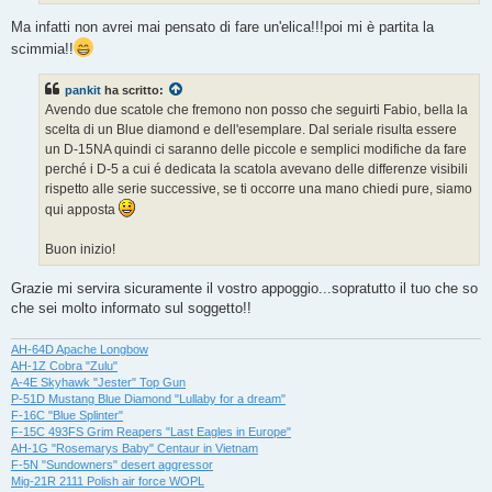
Ma infatti non avrei mai pensato di fare un'elica!!!poi mi è partita la
scimmia!!
pankit
ha scritto:
Avendo due scatole che fremono non posso che seguirti Fabio, bella la
scelta di un Blue diamond e dell'esemplare. Dal seriale risulta essere
un D-15NA quindi ci saranno delle piccole e semplici modifiche da fare
perché i D-5 a cui é dedicata la scatola avevano delle differenze visibili
rispetto alle serie successive, se ti occorre una mano chiedi pure, siamo
qui apposta
Buon inizio!
Grazie mi servira sicuramente il vostro appoggio...sopratutto il tuo che so
che sei molto informato sul soggetto!!
AH-64D Apache Longbow
AH-1Z Cobra "Zulu"
A-4E Skyhawk "Jester" Top Gun
P-51D Mustang Blue Diamond "Lullaby for a dream"
F-16C "Blue Splinter"
F-15C 493FS Grim Reapers "Last Eagles in Europe"
AH-1G "Rosemarys Baby" Centaur in Vietnam
F-5N "Sundowners" desert aggressor
Mig-21R 2111 Polish air force WOPL