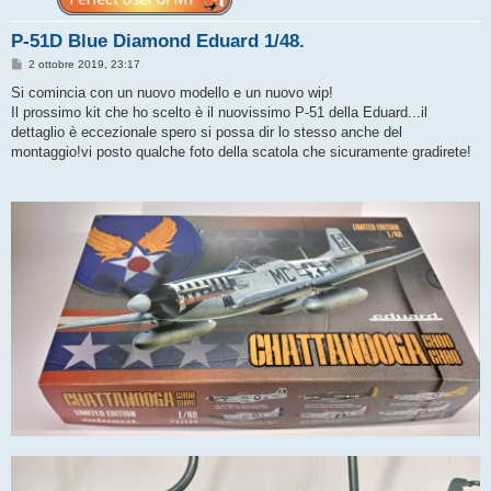
P-51D Blue Diamond Eduard 1/48.
M
2 ottobre 2019, 23:17
e
s
Si comincia con un nuovo modello e un nuovo wip!
s
Il prossimo kit che ho scelto è il nuovissimo P-51 della Eduard...il
a
g
dettaglio è eccezionale spero si possa dir lo stesso anche del
g
montaggio!vi posto qualche foto della scatola che sicuramente gradirete!
i
o