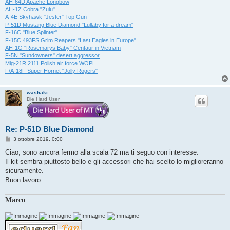
AH-64D Apache Longbow
AH-1Z Cobra "Zulu"
A-4E Skyhawk "Jester" Top Gun
P-51D Mustang Blue Diamond "Lullaby for a dream"
F-16C "Blue Splinter"
F-15C 493FS Grim Reapers "Last Eagles in Europe"
AH-1G "Rosemarys Baby" Centaur in Vietnam
F-5N "Sundowners" desert aggressor
Mig-21R 2111 Polish air force WOPL
F/A-18F Super Hornet "Jolly Rogers"
washaki
Die Hard User
Re: P-51D Blue Diamond
M
3 ottobre 2019, 0:00
e
s
Ciao, sono ancora fermo alla scala 72 ma ti seguo con interesse.
s
Il kit sembra piuttosto bello e gli accessori che hai scelto lo miglioreranno
a
g
sicuramente.
g
Buon lavoro
i
o
Marco