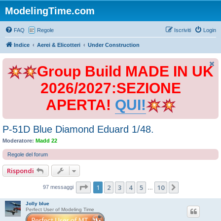
ModelingTime.com
FAQ
Regole
Iscriviti
Login
Indice
Aerei & Elicotteri
Under Construction
Group Build MADE IN UK
2026/2027:SEZIONE
APERTA!
QUI!
P-51D Blue Diamond Eduard 1/48.
Moderatore:
Madd 22
Regole del forum
Rispondi
Pagina
1
di
10
1
2
3
4
5
10
Prossimo
97 messaggi
…
Jolly blue
Perfect User of Modeling Time