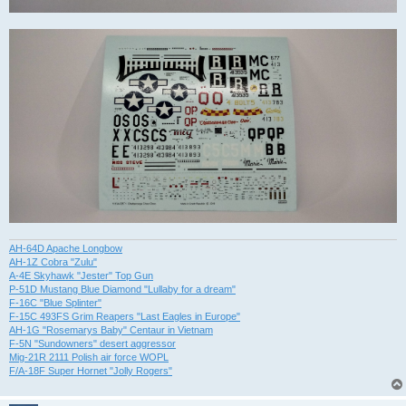
AH-64D Apache Longbow
AH-1Z Cobra "Zulu"
A-4E Skyhawk "Jester" Top Gun
P-51D Mustang Blue Diamond "Lullaby for a dream"
F-16C "Blue Splinter"
F-15C 493FS Grim Reapers "Last Eagles in Europe"
AH-1G "Rosemarys Baby" Centaur in Vietnam
F-5N "Sundowners" desert aggressor
Mig-21R 2111 Polish air force WOPL
F/A-18F Super Hornet "Jolly Rogers"