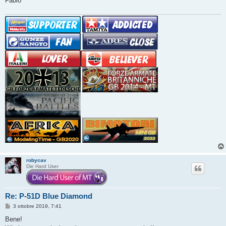
Fabio
i
o
robycav
Die Hard User
Re: P-51D Blue Diamond
M
3 ottobre 2019, 7:41
e
s
Bene!
s