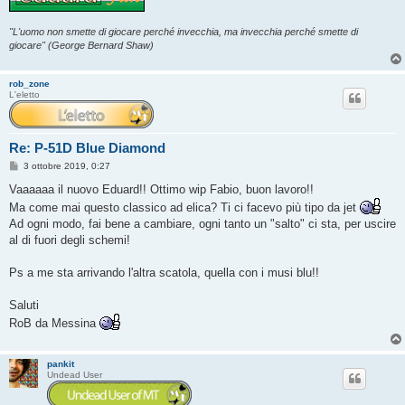
"L'uomo non smette di giocare perché invecchia, ma invecchia perché smette di
giocare" (George Bernard Shaw)
rob_zone
L'eletto
Re: P-51D Blue Diamond
M
3 ottobre 2019, 0:27
e
s
Vaaaaaa il nuovo Eduard!! Ottimo wip Fabio, buon lavoro!!
s
Ma come mai questo classico ad elica? Ti ci facevo più tipo da jet
a
g
Ad ogni modo, fai bene a cambiare, ogni tanto un "salto" ci sta, per uscire
g
al di fuori degli schemi!
i
o
Ps a me sta arrivando l'altra scatola, quella con i musi blu!!
Saluti
RoB da Messina
pankit
Undead User