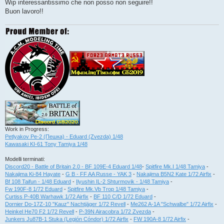
Wip interessantissimo che non posso non seguire!!
a
g
Buon lavoro!!
g
i
o
Work in Progress:
Petlyakov Pe-2 (Пешка) - Eduard (Zvezda) 1/48
Kawasaki KI-61 Tony Tamiya 1/48
Modelli terminati:
Discord20 - Battle of Britain 2.0 - BF 109E-4 Eduard 1/48
-
Spitfire Mk.I 1/48 Tamiya
-
Nakajima Ki-84 Hayate
-
G B - FF AA Russe - YAK 3
-
Nakajima B5N2 Kate 1/72 Airfix
-
Bf 108 Taifun - 1/48 Eduard
-
Ilyushin IL-2 Shturmovik - 1/48 Tamiya
-
Fw 190F-8 1/72 Eduard
-
Spitfire Mk.Vb Trop 1/48 Tamiya
-
Curtiss P-40B Warhawk 1/72 Airfix
-
BF 110 C/D 1/72 Eduard
-
Dornier Do-17Z-10 "Kauz" Nachtjäger 1/72 Revell
-
Me262 A-1A "Schwalbe" 1/72 Airfix
-
Heinkel He70 F2 1/72 Revell
-
P-39N Airacobra 1/72 Zvezda
-
Junkers Ju87B-1 Stuka (Legión Cóndor) 1/72 Airfix
-
FW 190A-8 1/72 Airfix
-