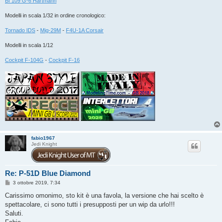
Bf 109 G-6 Hartmann
Modelli in scala 1/32 in ordine cronologico:
Tornado IDS
-
Mig-29M
-
F4U-1A Corsair
Modelli in scala 1/12
Cockpit F-104G
-
Cockpit F-16
fabio1967
Jedi Knight
Re: P-51D Blue Diamond
M
3 ottobre 2019, 7:34
e
s
Carissimo omonimo, sto kit è una favola, la versione che hai scelto è
s
spettacolare, ci sono tutti i presupposti per un wip da urlo!!!
a
g
Saluti.
g