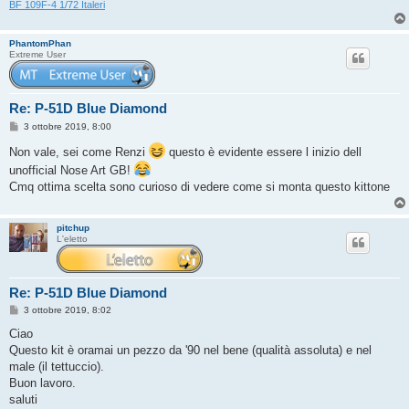
BF 109F-4 1/72 Italeri
PhantomPhan
Extreme User
Re: P-51D Blue Diamond
M
3 ottobre 2019, 8:00
e
s
Non vale, sei come Renzi
questo è evidente essere l inizio dell
s
unofficial Nose Art GB!
a
g
Cmq ottima scelta sono curioso di vedere come si monta questo kittone
g
i
o
pitchup
L'eletto
Re: P-51D Blue Diamond
M
3 ottobre 2019, 8:02
e
s
Ciao
s
Questo kit è oramai un pezzo da '90 nel bene (qualità assoluta) e nel
a
g
male (il tettuccio).
g
Buon lavoro.
i
o
saluti