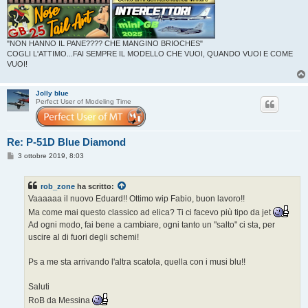
"NON HANNO IL PANE???? CHE MANGINO BRIOCHES"
COGLI L'ATTIMO...FAI SEMPRE IL MODELLO CHE VUOI, QUANDO VUOI E COME
VUOI!
Jolly blue
Perfect User of Modeling Time
Re: P-51D Blue Diamond
M
3 ottobre 2019, 8:03
e
s
s
rob_zone
ha scritto:
a
g
Vaaaaaa il nuovo Eduard!! Ottimo wip Fabio, buon lavoro!!
g
Ma come mai questo classico ad elica? Ti ci facevo più tipo da jet
i
o
Ad ogni modo, fai bene a cambiare, ogni tanto un "salto" ci sta, per
uscire al di fuori degli schemi!
Ps a me sta arrivando l'altra scatola, quella con i musi blu!!
Saluti
RoB da Messina