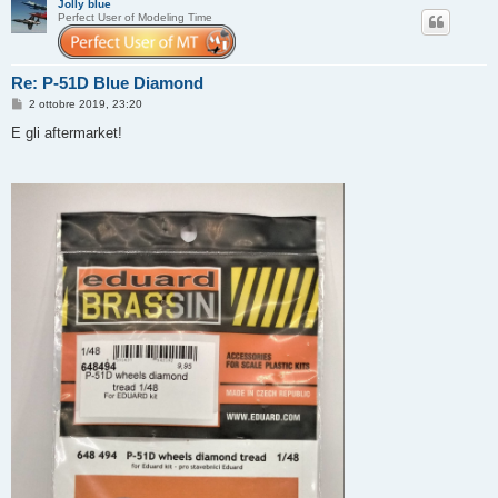
Jolly blue
Perfect User of Modeling Time
Re: P-51D Blue Diamond
M
2 ottobre 2019, 23:20
e
s
E gli aftermarket!
s
a
g
g
i
o