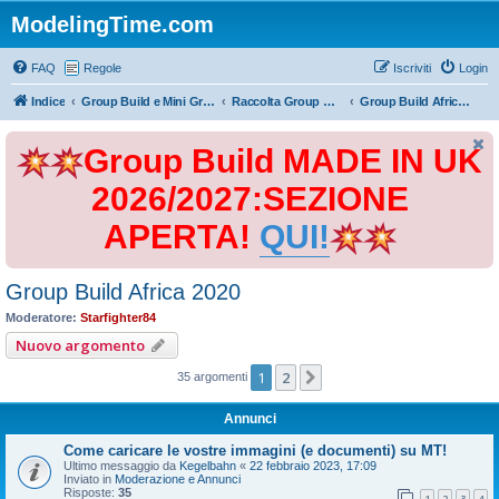
ModelingTime.com
FAQ
Regole
Iscriviti
Login
Indice
Group Build e Mini Group Build
Raccolta Group Build
Group Build Africa 2020
Group Build MADE IN UK
2026/2027:SEZIONE
APERTA!
QUI!
Group Build Africa 2020
Moderatore:
Starfighter84
Nuovo argomento
1
2
Prossimo
35 argomenti
Annunci
Come caricare le vostre immagini (e documenti) su MT!
Ultimo messaggio da
Kegelbahn
«
22 febbraio 2023, 17:09
Inviato in
Moderazione e Annunci
Risposte:
35
1
2
3
4