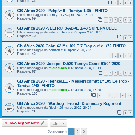
Risposte:
31
1
2
3
4
GB Africa 2020 - Pzkpfw II - Tamiya 1:35 - FINITO
Ultimo messaggio da
drinkyb
«
25 aprile 2020, 21:21
Risposte:
59
1
2
3
4
5
6
GB Africa 2020 -VELTRO_3-AB-41 1/48 SUPERMODEL
Ultimo messaggio da
siderum_tenus
«
22 aprile 2020, 8:46
Risposte:
10
1
2
Gb Africa 2020 Gabri 62 Me 109 E 7 Trop airfix 1/72 FINITO
Ultimo messaggio da
ponisch
«
16 aprile 2020, 7:29
Risposte:
42
1
2
3
4
5
GB Africa 2020 -Jacopo- D.520 Tamiya Camo 01/04/2020
Ultimo messaggio da
microciccio
«
13 aprile 2020, 19:14
Risposte:
57
1
2
3
4
5
6
GB Africa 2020 - Heinkel111 - Messerschmitt Bf 109 E4 Trop -
Tamiya 1/48- FINITO -
Ultimo messaggio da
microciccio
«
12 aprile 2020, 18:28
Risposte:
130
1
11
12
13
14
…
GB Africa 2020 - Warthog - French Dromedary Regiment
Ultimo messaggio da
Rigel
«
26 marzo 2020, 20:04
Risposte:
11
1
2
Nuovo argomento
1
2
Prossimo
35 argomenti