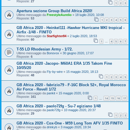
Risposte:
27
1
2
3
Apertura sezione Group Build Africa 2020!
Ultimo messaggio da
FreestyleAurelio
«
18 luglio 2020, 10:08
Risposte:
53
1
2
3
4
5
6
GB Africa 2020 - Heinkel111 -Hawker Hurricane MKI tropical -
Airfix -1/48 - FINITO
Ultimo messaggio da
Starfighter84
«
2 luglio 2020, 18:53
Risposte:
60
1
4
5
6
7
…
T-55 LD Rhodesian Army - 1/72.
Ultimo messaggio da
Bonovox
«
30 giugno 2020, 17:07
Risposte:
6
GB Africa 2020 -Jacopo- M60A1 ERA 1/35 Takom Fine
10/05/20
Ultimo messaggio da
Fly-by-wire
«
15 maggio 2020, 18:13
Risposte:
48
1
2
3
4
5
GB Africa 2020 - fabrizio79 - F-16C Block 52+, Royal Morocco
Air Force - Revell 1/72
Ultimo messaggio da
pankit
«
15 maggio 2020, 0:00
Risposte:
161
1
14
15
16
17
…
GB Africa 2020 - paolo72fg - Su-7 egiziano 1/48
Ultimo messaggio da
paolo72fg
«
10 maggio 2020, 20:37
Risposte:
29
1
2
3
GB Africa 2020 - Cox-One - M59 Long Tom AFV 1/35 FINITO
Ultimo messaggio da
drinkyb
«
3 maggio 2020, 19:34