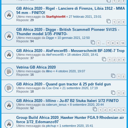
1
2
3
GB Africa 2020 - Rigel - Lanciere di Firenze, Libia 1912 - MMA
54 mm - FINITO!
Ultimo messaggio da
Starfighter84
«
27 febbraio 2021, 23:01
Risposte:
29
1
2
3
GB Africa 2020 - Digge - British Scammell Pioneer SV/2S -
Thunder model 1/35 -FINITO-
Ultimo messaggio da
Digge
«
10 gennaio 2021, 12:50
Risposte:
94
1
7
8
9
10
…
GB Africa 2020 - AleFencer85 - Messerschmitt BF-109E-7 Trop
Ultimo messaggio da
AleFencer85
«
18 ottobre 2020, 18:41
Risposte:
37
1
2
3
4
Vetrina GB Africa 2020
Ultimo messaggio da
lillino
«
4 ottobre 2020, 19:07
Risposte:
16
1
2
GB Africa 2020 - Quand gun tractor & 25 pdr field gun
Ultimo messaggio da
Cox-One
«
21 settembre 2020, 17:19
Risposte:
18
1
2
GB Africa 2020 - lillino - Ju-87 B2 Stuka Italeri 1/72 FINITO
Ultimo messaggio da
siderum_tenus
«
8 settembre 2020, 20:44
Risposte:
52
1
2
3
4
5
6
Group Build Africa 2020_Hawker Hunter FGA.9 Rhodesian air
force 1/72_Edomanzo97
Ultimo messaggio da
pitchup
«
1 settembre 2020, 15:41