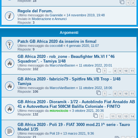
Risposte:
18
1
2
Regole del Forum.
Ultimo messaggio da
Giannide
«
14 novembre 2019, 19:48
Inviato in
Moderazione e Annunci
Risposte:
3
Argomenti
Patch GB Africa 2020 da inserire in firma!
Ultimo messaggio da
coccobill
«
4 gennaio 2020, 11:07
Risposte:
9
GB Africa 2020 - rob_zone - Beaufighter Mk.VI f "46
Squadron". - Tamiya 1/48
Ultimo messaggio da
MarcoVanBasten
«
11 ottobre 2022, 20:01
Risposte:
102
1
8
9
10
11
…
GB Africa 2020 - fabrizio79 - Spitfire Mk.VB Trop - 1/48
Tamiya
Ultimo messaggio da
MarcoVanBasten
«
11 ottobre 2022, 18:06
Risposte:
106
1
8
9
10
11
…
GB Africa 2020 - Dioramik - 1/72 - Autoblindo Fiat Ansaldo AB
41 e Autovettura Fiat 508CM Balilla Coloniale - FINITO
Ultimo messaggio da
microciccio
«
3 ottobre 2021, 20:36
Risposte:
132
1
11
12
13
14
…
GB Africa 2020 - Poli 19 - FIAT 3000 mod.21 I^ serie - Tauro
Model 1/35
Ultimo messaggio da
Poli 19
«
13 marzo 2021, 9:36
Risposte:
21