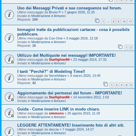
Uso dei Messaggi Privati e sue conseguenze sul forum.
Ultimo messaggio da
Bruno P
«
7 giugno 2026, 11:25
Inviato in
Moderazione e Annunci
Risposte:
104
1
8
9
10
11
…
Immagini tratte da pubblicazioni cartacee - cosa è possibile
pubblicare.
Ultimo messaggio da
Cox-One
«
3 maggio 2016, 12:18
Inviato in
Moderazione e Annunci
Risposte:
16
1
2
Utilizzo del Multiquote nei messaggi! IMPORTANTE!
Ultimo messaggio da
Starfighter84
«
23 maggio 2014, 17:32
Inviato in
Moderazione e Annunci
I tanti "Perchè?" di Modeling Time!!
Ultimo messaggio da
VorreiVolare
«
4 marzo 2020, 13:45
Inviato in
Moderazione e Annunci
Risposte:
42
1
2
3
4
5
Aggiornamento dei permessi del forum - IMPORTANTE!
Ultimo messaggio da
Starfighter84
«
14 novembre 2012, 1:02
Inviato in
Moderazione e Annunci
Guida - Come inserire LINK in modo chiaro.
Ultimo messaggio da
simmons
«
25 agosto 2010, 11:18
Inviato in
Moderazione e Annunci
LEGGERE ATTENTAMENTE! Inserimento foto di altri siti.
Ultimo messaggio da
daccia
«
7 maggio 2024, 14:27
Inviato in
Moderazione e Annunci