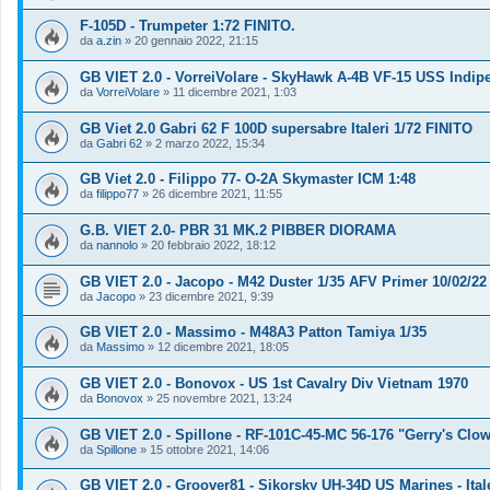
F-105D - Trumpeter 1:72 FINITO.
da
a.zin
»
20 gennaio 2022, 21:15
GB VIET 2.0 - VorreiVolare - SkyHawk A-4B VF-15 USS Indipe
da
VorreiVolare
»
11 dicembre 2021, 1:03
GB Viet 2.0 Gabri 62 F 100D supersabre Italeri 1/72 FINITO
da
Gabri 62
»
2 marzo 2022, 15:34
GB Viet 2.0 - Filippo 77- O-2A Skymaster ICM 1:48
da
filippo77
»
26 dicembre 2021, 11:55
G.B. VIET 2.0- PBR 31 MK.2 PIBBER DIORAMA
da
nannolo
»
20 febbraio 2022, 18:12
GB VIET 2.0 - Jacopo - M42 Duster 1/35 AFV Primer 10/02/22
da
Jacopo
»
23 dicembre 2021, 9:39
GB VIET 2.0 - Massimo - M48A3 Patton Tamiya 1/35
da
Massimo
»
12 dicembre 2021, 18:05
GB VIET 2.0 - Bonovox - US 1st Cavalry Div Vietnam 1970
da
Bonovox
»
25 novembre 2021, 13:24
GB VIET 2.0 - Spillone - RF-101C-45-MC 56-176 "Gerry's Clow
da
Spillone
»
15 ottobre 2021, 14:06
GB VIET 2.0 - Groover81 - Sikorsky UH-34D US Marines - Itale