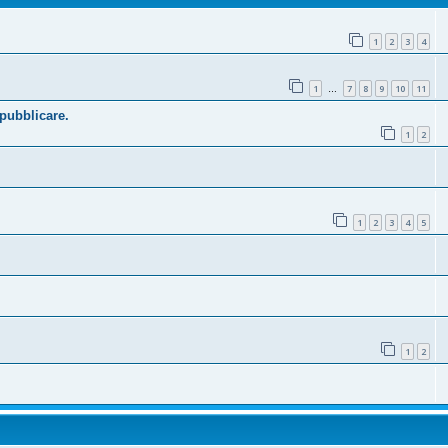
1
2
3
4
1
7
8
9
10
11
…
 pubblicare.
1
2
1
2
3
4
5
1
2