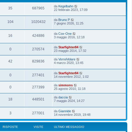
da
Kegelbahn
35
687965
22 febbraio 2023, 17:09
da
Bruno P
104
1020432
7 giugno 2026, 11:25
da
Cox-One
16
424886
3 maggio 2016, 12:18
da
Starfighter84
0
270574
23 maggio 2014, 17:32
da
VorreiVolare
42
829836
4 marzo 2020, 13:45
da
Starfighter84
0
277401
14 novembre 2012, 1:02
da
simmons
0
277399
25 agosto 2010, 11:18
da
daccia
18
448501
7 maggio 2024, 14:27
da
Giannide
3
277001
14 novembre 2019, 19:48
RISPOSTE
VISITE
ULTIMO MESSAGGIO