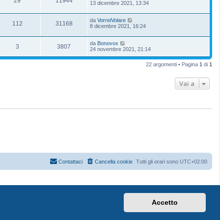
29
11944
13 dicembre 2021, 13:34
da
VorreiVolare
112
31168
8 dicembre 2021, 16:24
da
Bonovox
3
3807
24 novembre 2021, 21:14
22 argomenti • Pagina
1
di
1
Vai a
Contattaci
Cancella cookie
Tutti gli orari sono
UTC+02:00
Accetto