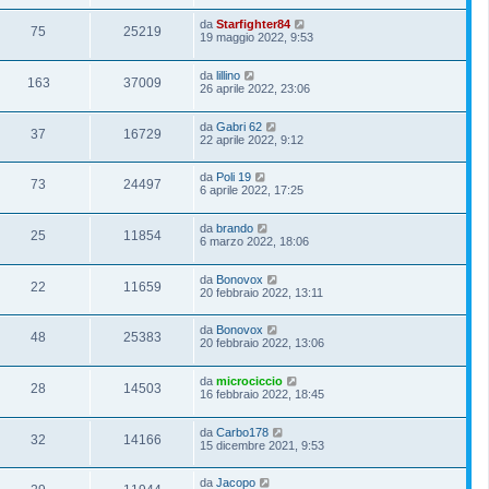
da
Starfighter84
75
25219
19 maggio 2022, 9:53
da
lillino
163
37009
26 aprile 2022, 23:06
da
Gabri 62
37
16729
22 aprile 2022, 9:12
da
Poli 19
73
24497
6 aprile 2022, 17:25
da
brando
25
11854
6 marzo 2022, 18:06
da
Bonovox
22
11659
20 febbraio 2022, 13:11
da
Bonovox
48
25383
20 febbraio 2022, 13:06
da
microciccio
28
14503
16 febbraio 2022, 18:45
da
Carbo178
32
14166
15 dicembre 2021, 9:53
da
Jacopo