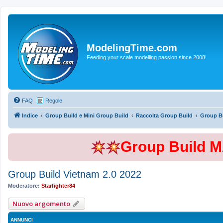
ModelingTime.com
Feeding your scale modelling passion since 2008!
FAQ
Regole
Indice
Group Build e Mini Group Build
Raccolta Group Build
Group Bu
Group Build 
Group Build Vietnam 2.0 2022
Moderatore:
Starfighter84
Nuovo argomento
ANNUNCI