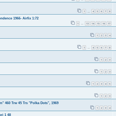
1
4
5
6
7
8
…
ndence 1966- Airfix 1:72
1
13
14
15
16
17
…
1
2
3
4
1
4
5
6
7
8
…
1
2
3
1
2
3
1
2
3
4
5
1
2
3
n" 460 Trw 45 Trs "Polka Dots", 1969
1
2
3
4
ri 1 48