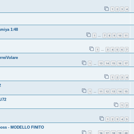
1
2
3
4
amiya 1:48
1
7
8
9
10
11
…
1
3
4
5
6
7
…
rreiVolare
1
13
14
15
16
17
…
1
2
3
4
2
1
11
12
13
14
15
…
1/72
1
2
1
2
3
4
5
 Boss - MODELLO FINITO
1
16
17
18
19
20
…