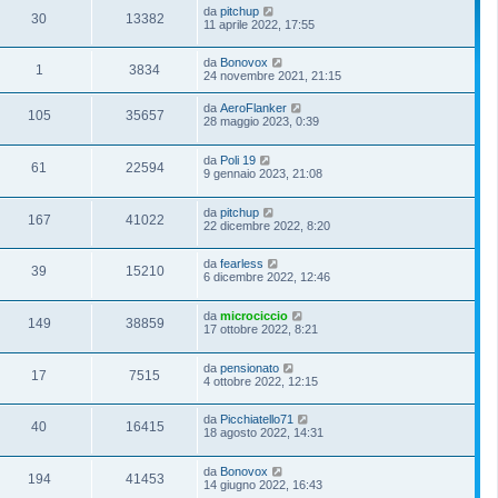
da
pitchup
30
13382
11 aprile 2022, 17:55
da
Bonovox
1
3834
24 novembre 2021, 21:15
da
AeroFlanker
105
35657
28 maggio 2023, 0:39
da
Poli 19
61
22594
9 gennaio 2023, 21:08
da
pitchup
167
41022
22 dicembre 2022, 8:20
da
fearless
39
15210
6 dicembre 2022, 12:46
da
microciccio
149
38859
17 ottobre 2022, 8:21
da
pensionato
17
7515
4 ottobre 2022, 12:15
da
Picchiatello71
40
16415
18 agosto 2022, 14:31
da
Bonovox
194
41453
14 giugno 2022, 16:43