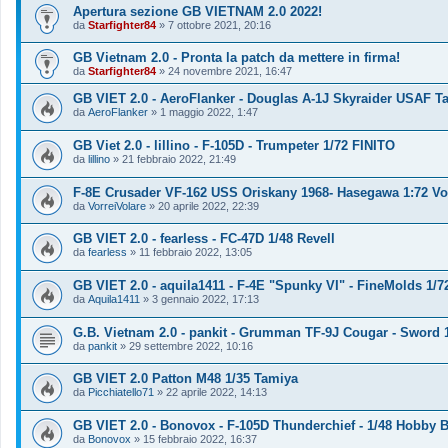
Apertura sezione GB VIETNAM 2.0 2022!
da
Starfighter84
»
7 ottobre 2021, 20:16
GB Vietnam 2.0 - Pronta la patch da mettere in firma!
da
Starfighter84
»
24 novembre 2021, 16:47
GB VIET 2.0 - AeroFlanker - Douglas A-1J Skyraider USAF T
da
AeroFlanker
»
1 maggio 2022, 1:47
GB Viet 2.0 - lillino - F-105D - Trumpeter 1/72 FINITO
da
lillino
»
21 febbraio 2022, 21:49
F-8E Crusader VF-162 USS Oriskany 1968- Hasegawa 1:72 Vo
da
VorreiVolare
»
20 aprile 2022, 22:39
GB VIET 2.0 - fearless - FC-47D 1/48 Revell
da
fearless
»
11 febbraio 2022, 13:05
GB VIET 2.0 - aquila1411 - F-4E "Spunky VI" - FineMolds 1/7
da
Aquila1411
»
3 gennaio 2022, 17:13
G.B. Vietnam 2.0 - pankit - Grumman TF-9J Cougar - Sword 
da
pankit
»
29 settembre 2022, 10:16
GB VIET 2.0 Patton M48 1/35 Tamiya
da
Picchiatello71
»
22 aprile 2022, 14:13
GB VIET 2.0 - Bonovox - F-105D Thunderchief - 1/48 Hobby
da
Bonovox
»
15 febbraio 2022, 16:37