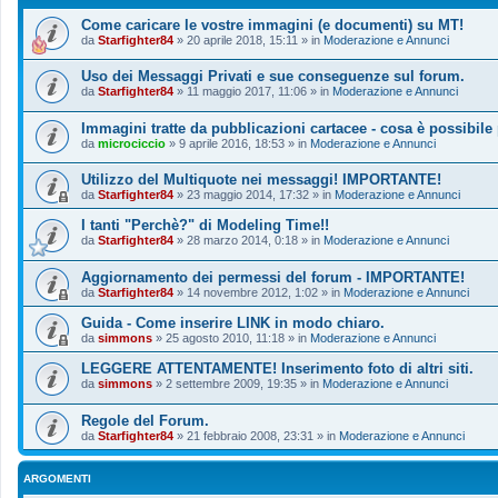
Come caricare le vostre immagini (e documenti) su MT!
da
Starfighter84
»
20 aprile 2018, 15:11
» in
Moderazione e Annunci
Uso dei Messaggi Privati e sue conseguenze sul forum.
da
Starfighter84
»
11 maggio 2017, 11:06
» in
Moderazione e Annunci
Immagini tratte da pubblicazioni cartacee - cosa è possibile
da
microciccio
»
9 aprile 2016, 18:53
» in
Moderazione e Annunci
Utilizzo del Multiquote nei messaggi! IMPORTANTE!
da
Starfighter84
»
23 maggio 2014, 17:32
» in
Moderazione e Annunci
I tanti "Perchè?" di Modeling Time!!
da
Starfighter84
»
28 marzo 2014, 0:18
» in
Moderazione e Annunci
Aggiornamento dei permessi del forum - IMPORTANTE!
da
Starfighter84
»
14 novembre 2012, 1:02
» in
Moderazione e Annunci
Guida - Come inserire LINK in modo chiaro.
da
simmons
»
25 agosto 2010, 11:18
» in
Moderazione e Annunci
LEGGERE ATTENTAMENTE! Inserimento foto di altri siti.
da
simmons
»
2 settembre 2009, 19:35
» in
Moderazione e Annunci
Regole del Forum.
da
Starfighter84
»
21 febbraio 2008, 23:31
» in
Moderazione e Annunci
ARGOMENTI