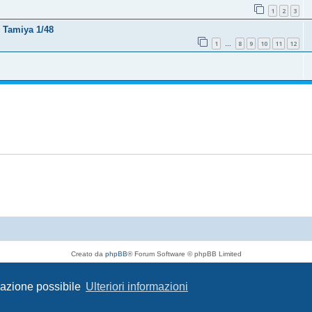
1
2
3
 Tamiya 1/48
1
8
9
10
11
12
…
Creato da
phpBB
® Forum Software © phpBB Limited
Traduzione Italiana
phpBB-Italia.it
Privacy
|
Condizioni
igazione possibile
Ulteriori informazioni