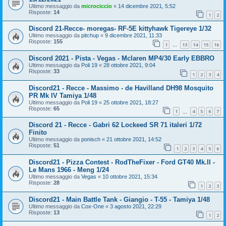
Ultimo messaggio da
microciccio
«
14 dicembre 2021, 5:52
Risposte:
14
1
2
Discord 21-Recce- moregas- RF-5E kittyhawk Tigereye 1/32
Ultimo messaggio da
pitchup
«
9 dicembre 2021, 11:33
Risposte:
155
1
13
14
15
16
…
Discord 2021 - Pista - Vegas - Mclaren MP4/30 Early EBBRO
Ultimo messaggio da
Poli 19
«
28 ottobre 2021, 9:04
Risposte:
33
1
2
3
4
Discord21 - Recce - Massimo - de Havilland DH98 Mosquito
PR Mk IV Tamiya 1/48
Ultimo messaggio da
Poli 19
«
25 ottobre 2021, 18:27
Risposte:
65
1
4
5
6
7
…
Discord 21 - Recce - Gabri 62 Lockeed SR 71 italeri 1/72
Finito
Ultimo messaggio da
ponisch
«
21 ottobre 2021, 14:52
Risposte:
51
1
2
3
4
5
6
Discord21 - Pizza Contest - RodTheFixer - Ford GT40 Mk.II -
Le Mans 1966 - Meng 1/24
Ultimo messaggio da
Vegas
«
10 ottobre 2021, 15:34
Risposte:
28
1
2
3
Discord21 - Main Battle Tank - Giangio - T-55 - Tamiya 1/48
Ultimo messaggio da
Cox-One
«
3 agosto 2021, 22:29
Risposte:
13
1
2