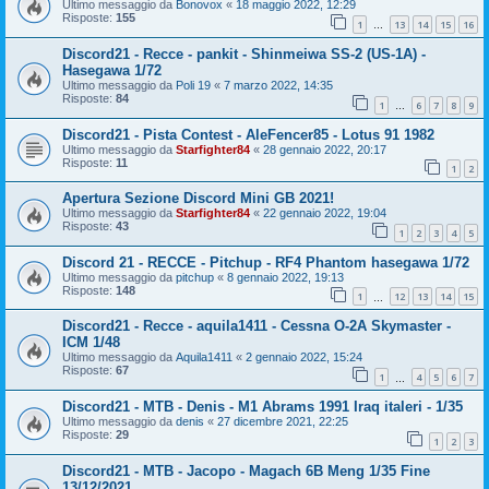
Ultimo messaggio da
Bonovox
«
18 maggio 2022, 12:29
Risposte:
155
1
13
14
15
16
…
Discord21 - Recce - pankit - Shinmeiwa SS-2 (US-1A) -
Hasegawa 1/72
Ultimo messaggio da
Poli 19
«
7 marzo 2022, 14:35
Risposte:
84
1
6
7
8
9
…
Discord21 - Pista Contest - AleFencer85 - Lotus 91 1982
Ultimo messaggio da
Starfighter84
«
28 gennaio 2022, 20:17
Risposte:
11
1
2
Apertura Sezione Discord Mini GB 2021!
Ultimo messaggio da
Starfighter84
«
22 gennaio 2022, 19:04
Risposte:
43
1
2
3
4
5
Discord 21 - RECCE - Pitchup - RF4 Phantom hasegawa 1/72
Ultimo messaggio da
pitchup
«
8 gennaio 2022, 19:13
Risposte:
148
1
12
13
14
15
…
Discord21 - Recce - aquila1411 - Cessna O-2A Skymaster -
ICM 1/48
Ultimo messaggio da
Aquila1411
«
2 gennaio 2022, 15:24
Risposte:
67
1
4
5
6
7
…
Discord21 - MTB - Denis - M1 Abrams 1991 Iraq italeri - 1/35
Ultimo messaggio da
denis
«
27 dicembre 2021, 22:25
Risposte:
29
1
2
3
Discord21 - MTB - Jacopo - Magach 6B Meng 1/35 Fine
13/12/2021