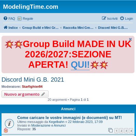
ModelingTime.com
FAQ
Regole
Iscriviti
Login
Indice
Group Build e Mini Group Build
Raccolta Mini Group Build
Discord Mini G.B. 2021
Group Build MADE IN UK
2026/2027:SEZIONE
APERTA!
QUI!
Discord Mini G.B. 2021
Moderatore:
Starfighter84
Nuovo argomento
20 argomenti • Pagina
1
di
1
Annunci
Come caricare le vostre immagini (e documenti) su MT!
Ultimo messaggio da
Kegelbahn
«
22 febbraio 2023, 17:09
Inviato in
Moderazione e Annunci
Risposte:
35
1
2
3
4