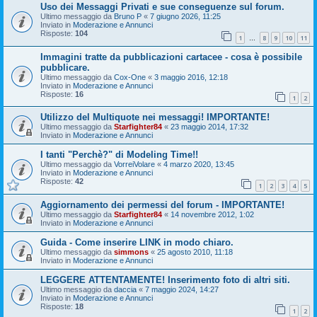
Uso dei Messaggi Privati e sue conseguenze sul forum.
Ultimo messaggio da
Bruno P
«
7 giugno 2026, 11:25
Inviato in
Moderazione e Annunci
Risposte:
104
1
8
9
10
11
…
Immagini tratte da pubblicazioni cartacee - cosa è possibile
pubblicare.
Ultimo messaggio da
Cox-One
«
3 maggio 2016, 12:18
Inviato in
Moderazione e Annunci
Risposte:
16
1
2
Utilizzo del Multiquote nei messaggi! IMPORTANTE!
Ultimo messaggio da
Starfighter84
«
23 maggio 2014, 17:32
Inviato in
Moderazione e Annunci
I tanti "Perchè?" di Modeling Time!!
Ultimo messaggio da
VorreiVolare
«
4 marzo 2020, 13:45
Inviato in
Moderazione e Annunci
Risposte:
42
1
2
3
4
5
Aggiornamento dei permessi del forum - IMPORTANTE!
Ultimo messaggio da
Starfighter84
«
14 novembre 2012, 1:02
Inviato in
Moderazione e Annunci
Guida - Come inserire LINK in modo chiaro.
Ultimo messaggio da
simmons
«
25 agosto 2010, 11:18
Inviato in
Moderazione e Annunci
LEGGERE ATTENTAMENTE! Inserimento foto di altri siti.
Ultimo messaggio da
daccia
«
7 maggio 2024, 14:27
Inviato in
Moderazione e Annunci
Risposte:
18
1
2