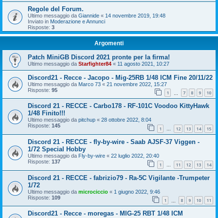
Regole del Forum.
Ultimo messaggio da
Giannide
«
14 novembre 2019, 19:48
Inviato in
Moderazione e Annunci
Risposte:
3
Argomenti
Patch MiniGB Discord 2021 pronte per la firma!
Ultimo messaggio da
Starfighter84
«
11 agosto 2021, 10:27
Discord21 - Recce - Jacopo - Mig-25RB 1/48 ICM Fine 20/11/22
Ultimo messaggio da
Marco 73
«
21 novembre 2022, 15:27
Risposte:
95
1
7
8
9
10
…
Discord 21 - RECCE - Carbo178 - RF-101C Voodoo KittyHawk
1/48 Finito!!!
Ultimo messaggio da
pitchup
«
28 ottobre 2022, 8:04
Risposte:
145
1
12
13
14
15
…
Discord 21 - RECCE - fly-by-wire - Saab AJSF-37 Viggen -
1/72 Special Hobby
Ultimo messaggio da
Fly-by-wire
«
22 luglio 2022, 20:40
Risposte:
137
1
11
12
13
14
…
Discord 21 - RECCE - fabrizio79 - Ra-5C Vigilante -Trumpeter
1/72
Ultimo messaggio da
microciccio
«
1 giugno 2022, 9:46
Risposte:
109
1
8
9
10
11
…
Discord21 - Recce - moregas - MIG-25 RBT 1/48 ICM