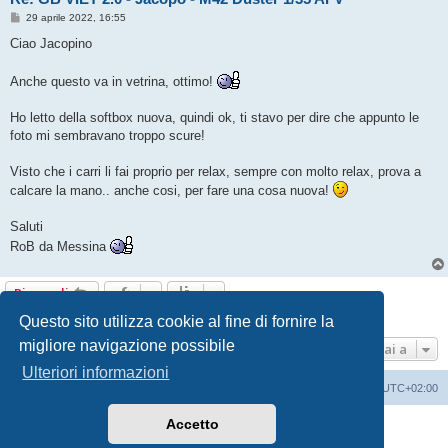
M
29 aprile 2022, 16:55
e
s
Ciao Jacopino
s
a
g
Anche questo va in vetrina, ottimo!
g
i
o
Ho letto della softbox nuova, quindi ok, ti stavo per dire che appunto le
foto mi sembravano troppo scure!
Visto che i carri li fai proprio per relax, sempre con molto relax, prova a
calcare la mano.. anche cosi, per fare una cosa nuova!
Saluti
RoB da Messina
Rispondi
7 messaggi • Pagina
1
di
1
Questo sito utilizza cookie al fine di fornire la
migliore navigazione possibile
Vai a
Ulteriori informazioni
Indice
Contattaci
Cancella cookie
Tutti gli orari sono
UTC+02:00
Accetto
Creato da
phpBB
® Forum Software © phpBB Limited
Traduzione Italiana
phpBB-Italia.it