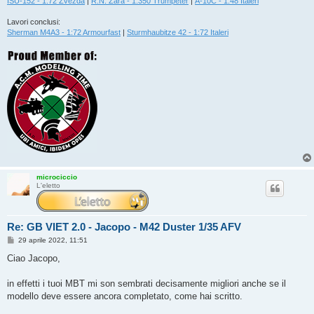
ISU-152 - 1:72 Zvezda
|
R.N. Zara - 1:350 Trumpeter
|
A-10C - 1:48 Italeri
Lavori conclusi:
Sherman M4A3 - 1:72 Armourfast
|
Sturmhaubitze 42 - 1:72 Italeri
microciccio
L'eletto
Re: GB VIET 2.0 - Jacopo - M42 Duster 1/35 AFV
M
29 aprile 2022, 11:51
e
s
Ciao Jacopo,
s
a
g
in effetti i tuoi MBT mi son sembrati decisamente migliori anche se il
g
modello deve essere ancora completato, come hai scritto.
i
o