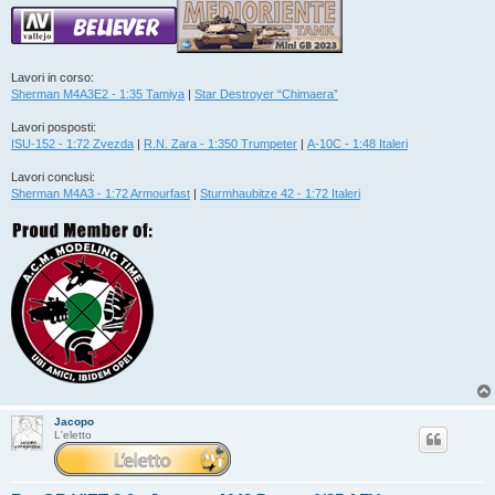
Lavori in corso:
Sherman M4A3E2 - 1:35 Tamiya
|
Star Destroyer “Chimaera”
Lavori posposti:
ISU-152 - 1:72 Zvezda
|
R.N. Zara - 1:350 Trumpeter
|
A-10C - 1:48 Italeri
Lavori conclusi:
Sherman M4A3 - 1:72 Armourfast
|
Sturmhaubitze 42 - 1:72 Italeri
Jacopo
L'eletto