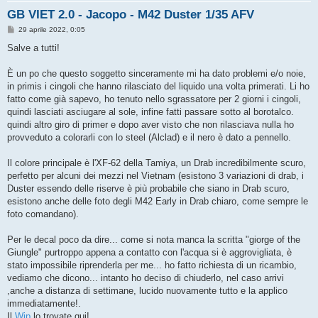
GB VIET 2.0 - Jacopo - M42 Duster 1/35 AFV
M
29 aprile 2022, 0:05
e
s
Salve a tutti!
s
a
g
È un po che questo soggetto sinceramente mi ha dato problemi e/o noie,
g
in primis i cingoli che hanno rilasciato del liquido una volta primerati. Li ho
i
o
fatto come già sapevo, ho tenuto nello sgrassatore per 2 giorni i cingoli,
quindi lasciati asciugare al sole, infine fatti passare sotto al borotalco.
quindi altro giro di primer e dopo aver visto che non rilasciava nulla ho
provveduto a colorarli con lo steel (Alclad) e il nero è dato a pennello.
Il colore principale è l'XF-62 della Tamiya, un Drab incredibilmente scuro,
perfetto per alcuni dei mezzi nel Vietnam (esistono 3 variazioni di drab, i
Duster essendo delle riserve è più probabile che siano in Drab scuro,
esistono anche delle foto degli M42 Early in Drab chiaro, come sempre le
foto comandano).
Per le decal poco da dire... come si nota manca la scritta "giorge of the
Giungle" purtroppo appena a contatto con l'acqua si è aggrovigliata, è
stato impossibile riprenderla per me... ho fatto richiesta di un ricambio,
vediamo che dicono... intanto ho deciso di chiuderlo, nel caso arrivi
,anche a distanza di settimane, lucido nuovamente tutto e la applico
immediatamente!.
Il
Wip
lo trovate qui!