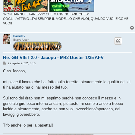
"NON HANNO IL PANE???? CHE MANGINO BRIOCHES"
COGLI L'ATTIMO...FAI SEMPRE IL MODELLO CHE VUOI, QUANDO VUOI E COME
VUOI!
DavideV
Brave User
Re: GB VIET 2.0 - Jacopo - M42 Duster 1/35 AFV
M
29 aprile 2022, 8:55
e
s
Ciao Jacopo,
s
a
g
mi piace il lavoro che hai fatto sulla torretta, sicuramente la qualità del kit
g
ti ha aiutato ma ci hai messo del tuo.
i
o
Sul tono del drab non mi esprimo perché non conosco il mezzo e in
generale giro poco intorno ai carri, piuttosto mi sembra ancora troppo
lucido e sicuramente, anche se non vuoi invecchiarlo/sporcarlo, dei
lavaggi gioverebbero.
Tifo anche io per la basetta!!