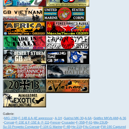
Gallerie:
-
MIG-23M
-
F-14B & A-4E aggressor
-
A-1H
-
Sukhoi MK-30
-
A-6A
-
Spitfire MKVb AMI
-
A-36
-
Corsair
-
F-15E & F-15E &- F-111
-
Fencer
-
Crusader
-
F-35B
-
P-61
-
Mig-23UB
-
Su-33 Progetto Congiunto
-
F-104 G Marine
-
F-4B
-
He-219
-
F4u Corsair
-
FW-190 Captured