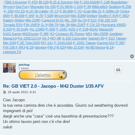
-
TBM-3 Avenger
-
P-47D
-
Bf-109
-
B-25 & Summer
-
Kfir
-
F-104 ASA/M
-
F-14B
-
Beaufighter
-
Wyvern
-
Sea Fury
-
Mosquito
-
Do-335
-
P-51 MKIA
-
J-10S
-
P-39
-
Wildcatfish
-
Seafang
-
B-25B
-
F-15D
-
OV-1D
-
A-1H Skyraider
-
JF-17
-
F-86 AMI
-
F-7G
-
Gnat
-
Mig-21
-
F-6/Mig-19
-
Tonka
-
AMX
-
F-86 AMI
-
F-84F
-
A-7E
-
T-50B
-
WyvernS4
-
Mig-31BM
-
Defiant
-
Seafire F.XVII
-
F-86D
-
Raiden
-
Shiden
-
Mig-21MF
-
Captured Ki-61
-
Mc. 205
-
Su-33
-
P-51C
-
FW-190 V18
-
Tornado RSV
-
FW-190F8
-
JL-9
-
SM-79
-
Yak-38
-
Mig-21MT
-
F-CK-1D
-
Hurricane KMIID
-
D.520
-
P-39 Duffy
-
Hs-129B3
-
P-39D
-
F-104C
-
A2D-1
-
P-51B
-
M1A1
-
Magach6
-
N1K2 Kanno
-
M42Duster
-
P-38F
-
K2
-
Centauro B1 Romor
-
M51
-
Mig-25RB
-
Jagdtiger
-
Magach3
-
Fw-190D12/r14
-
XA-3
-
MQ-9B
-
S-100 Camcotter
-
Saeqeh-80
-
F-51D Taiwan
-
Mig-31M
-
F-5E Tiger2000
-
RQ-1A+
-
F-104S ASA
-
F-104G Taiwan
-
Gannet AS1
-
P-39F
-
FW-190 F-8R3
-
B-1B
-
Vampire
-
FM-2
-
B-52H
-
Mig-15 EAF
-
AV-8B Marina
-
B-2A
-
Lightning F6
-
pitchup
L'eletto
Re: GB VIET 2.0 - Jacopo - M42 Duster 1/35 AFV
M
29 aprile 2022, 8:31
e
s
Ciao Jacopo
s
la tua vena carrista direi che è assodata. Giusto sul weathering dovresti
a
g
impegnarti di più!
g
dargli anche una "casa" cioè una basettina di presentazione???
i
o
Un ottimo lavoro però non c'è che dire!
saluti