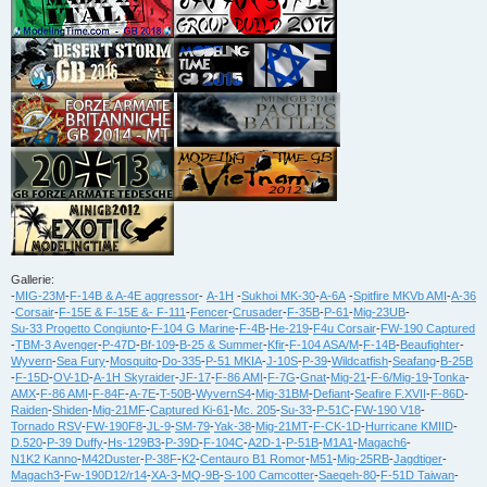
Gallerie:
-
MIG-23M
-
F-14B & A-4E aggressor
-
A-1H
-
Sukhoi MK-30
-
A-6A
-
Spitfire MKVb AMI
-
A-36
-
Corsair
-
F-15E & F-15E &- F-111
-
Fencer
-
Crusader
-
F-35B
-
P-61
-
Mig-23UB
-
Su-33 Progetto Congiunto
-
F-104 G Marine
-
F-4B
-
He-219
-
F4u Corsair
-
FW-190 Captured
-
TBM-3 Avenger
-
P-47D
-
Bf-109
-
B-25 & Summer
-
Kfir
-
F-104 ASA/M
-
F-14B
-
Beaufighter
-
Wyvern
-
Sea Fury
-
Mosquito
-
Do-335
-
P-51 MKIA
-
J-10S
-
P-39
-
Wildcatfish
-
Seafang
-
B-25B
-
F-15D
-
OV-1D
-
A-1H Skyraider
-
JF-17
-
F-86 AMI
-
F-7G
-
Gnat
-
Mig-21
-
F-6/Mig-19
-
Tonka
-
AMX
-
F-86 AMI
-
F-84F
-
A-7E
-
T-50B
-
WyvernS4
-
Mig-31BM
-
Defiant
-
Seafire F.XVII
-
F-86D
-
Raiden
-
Shiden
-
Mig-21MF
-
Captured Ki-61
-
Mc. 205
-
Su-33
-
P-51C
-
FW-190 V18
-
Tornado RSV
-
FW-190F8
-
JL-9
-
SM-79
-
Yak-38
-
Mig-21MT
-
F-CK-1D
-
Hurricane KMIID
-
D.520
-
P-39 Duffy
-
Hs-129B3
-
P-39D
-
F-104C
-
A2D-1
-
P-51B
-
M1A1
-
Magach6
-
N1K2 Kanno
-
M42Duster
-
P-38F
-
K2
-
Centauro B1 Romor
-
M51
-
Mig-25RB
-
Jagdtiger
-
Magach3
-
Fw-190D12/r14
-
XA-3
-
MQ-9B
-
S-100 Camcotter
-
Saeqeh-80
-
F-51D Taiwan
-