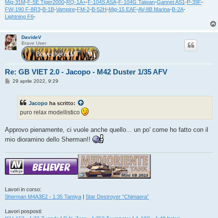
Mig-31M
-
F-5E Tiger2000
-
RQ-1A+
-
F-104S ASA
-
F-104G Taiwan
-
Gannet AS1
-
P-39F
-
FW-190 F-8R3
-
B-1B
-
Vampire
-
FM-2
-
B-52H
-
Mig-15 EAF
-
AV-8B Marina
-
B-2A
-
Lightning F6
-
DavideV
Brave User
Re: GB VIET 2.0 - Jacopo - M42 Duster 1/35 AFV
M
29 aprile 2022, 9:29
e
s
s
Jacopo
ha scritto:
a
g
puro relax modellistico
g
i
o
Approvo pienamente, ci vuole anche quello... un po' come ho fatto con il
mio dioramino dello Sherman!!
Lavori in corso:
Sherman M4A3E2 - 1:35 Tamiya
|
Star Destroyer “Chimaera”
Lavori posposti: