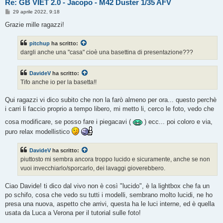
Re: GB VIET 2.0 - Jacopo - M42 Duster 1/35 AFV
M
29 aprile 2022, 9:18
e
s
Grazie mille ragazzi!
s
a
g
pitchup
ha scritto:
g
dargli anche una "casa" cioè una basettina di presentazione???
i
o
DavideV
ha scritto:
Tifo anche io per la basetta!!
Qui ragazzi vi dico subito che non la farò almeno per ora... questo perchè
i carri li faccio proprio a tempo libero, mi metto li, cerco le foto, vedo che
cosa modificare, se posso fare i piegacavi (
) ecc... poi coloro e via,
puro relax modellistico
DavideV
ha scritto:
piuttosto mi sembra ancora troppo lucido e sicuramente, anche se non
vuoi invecchiarlo/sporcarlo, dei lavaggi gioverebbero.
Ciao Davide! ti dico dal vivo non è così "lucido", è la lightbox che fa un
po schifo, cosa che vedo su tutti i modelli, sembrano molto lucidi, ne ho
presa una nuova, aspetto che arrivi, questa ha le luci interne, ed è quella
usata da Luca a Verona per il tutorial sulle foto!