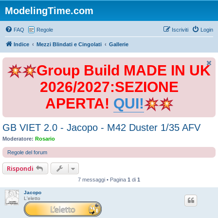
ModelingTime.com
FAQ
Regole
Iscriviti
Login
Indice
Mezzi Blindati e Cingolati
Gallerie
Group Build MADE IN UK
2026/2027:SEZIONE
APERTA!
QUI!
GB VIET 2.0 - Jacopo - M42 Duster 1/35 AFV
Moderatore:
Rosario
Regole del forum
Rispondi
7 messaggi • Pagina
1
di
1
Jacopo
L'eletto