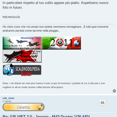
In particolare rispetto al tuo solito appare più piatto. Aspettiamo nuove
foto in futuro.
microciccio
Ho visto cose che voi umani non potete nemmeno immaginare...E tutti quei momenti
andranno perduti come lacrime nella pioggia...
Nota: i siti linkati nei miei
post
hanno il solo scopo di mostrare i prodotti di cui si discute e non
vogliono in alcun modo essere sollecitazioni all'acquisto.
rob_zone
L'eletto
Re: GB VIET 2.0 - Jacopo - M42 Duster 1/35 AFV