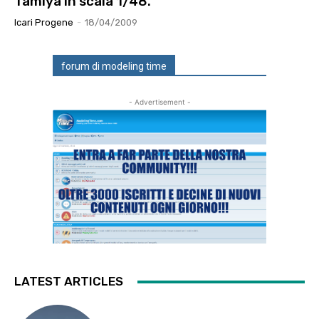
Tamiya in scala 1/48.
Icari Progene
-
18/04/2009
forum di modeling time
- Advertisement -
LATEST ARTICLES