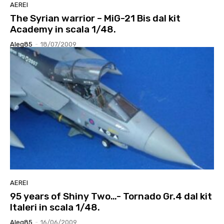
AEREI
The Syrian warrior – MiG-21 Bis dal kit
Academy in scala 1/48.
Aleg85
-
18/07/2009
AEREI
95 years of Shiny Two…- Tornado Gr.4 dal kit
Italeri in scala 1/48.
Aleg85
-
16/06/2009