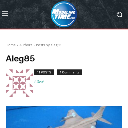
Home
Authors
Posts by aleg85
Aleg85
11 POSTS
1 Comments
http://