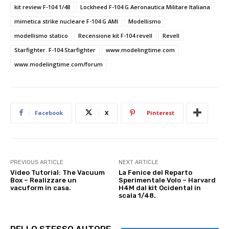
kit review F-104 1/48
Lockheed F-104 G Aeronautica Militare Italiana
mimetica strike nucleare F-104 G AMI
Modellismo
modellismo statico
Recensione kit F-104 revell
Revell
Starfighter. F-104 Starfighter
www.modelingtime.com
www.modelingtime.com/forum
Facebook
X
Pinterest
PREVIOUS ARTICLE
NEXT ARTICLE
Video Tutorial: The Vacuum
La Fenice del Reparto
Box – Realizzare un
Sperimentale Volo – Harvard
vacuform in casa.
H4M dal kit Ocidental in
scala 1/48.
DELLO STESSO AUTORE