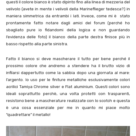
questi il colore bianco è stato dipinto fino alla linea di mezzeria del
velivolo (avete in mente i velivoli della Marineflieger tedesca?) in
maniera simmetrica da entrambi i lati. Invece, come mi è stato
prontamente fatto notare dagli amici del forum (perché ho
sbagliato pure io fidandomi della logica e non guardando
l’evidenza delle foto) il bianco della parte destra finisce più in
basso rispetto alla parte sinistra.
Fatto il bianco si deve mascherare il tutto per bene perché il
prossimo colore che andremo a stendere ha il brutto vizio di
infilarsi dappertutto come la sabbia dopo una giornata al mare:
l’argento. Io uso per le finiture metalliche esclusivamente colori
acrilici Tamiya Chrome silver e Flat aluminium. Questi colori sono
ideali soprattutto perchè, una volta protetti con trasparenti,
resistono bene a mascherature realizzate con lo scotch e questa
è una cosa essenziale per me in quanto mi piace molto
“quadrettare” il metallo!