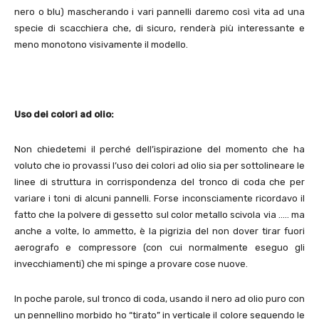
nero o blu) mascherando i vari pannelli daremo così vita ad una
specie di scacchiera che, di sicuro, renderà più interessante e
meno monotono visivamente il modello.
Uso dei colori ad olio:
Non chiedetemi il perché dell’ispirazione del momento che ha
voluto che io provassi l’uso dei colori ad olio sia per sottolineare le
linee di struttura in corrispondenza del tronco di coda che per
variare i toni di alcuni pannelli. Forse inconsciamente ricordavo il
fatto che la polvere di gessetto sul color metallo scivola via ….. ma
anche a volte, lo ammetto, è la pigrizia del non dover tirar fuori
aerografo e compressore (con cui normalmente eseguo gli
invecchiamenti) che mi spinge a provare cose nuove.
In poche parole, sul tronco di coda, usando il nero ad olio puro con
un pennellino morbido ho “tirato” in verticale il colore seguendo le