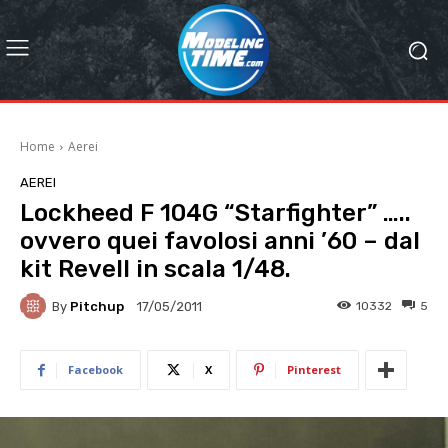
Home
Aerei
AEREI
Lockheed F 104G “Starfighter” …..
ovvero quei favolosi anni ’60 – dal
kit Revell in scala 1/48.
By
Pitchup
10332
5
17/05/2011
Facebook
X
Pinterest