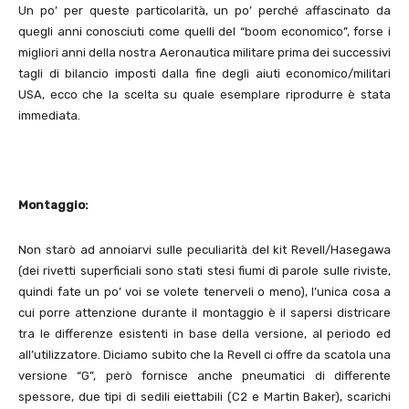
Un po’ per queste particolarità, un po’ perché affascinato da
quegli anni conosciuti come quelli del “boom economico”, forse i
migliori anni della nostra Aeronautica militare prima dei successivi
tagli di bilancio imposti dalla fine degli aiuti economico/militari
USA, ecco che la scelta su quale esemplare riprodurre è stata
immediata.
Montaggio:
Non starò ad annoiarvi sulle peculiarità del kit Revell/Hasegawa
(dei rivetti superficiali sono stati stesi fiumi di parole sulle riviste,
quindi fate un po’ voi se volete tenerveli o meno), l’unica cosa a
cui porre attenzione durante il montaggio è il sapersi districare
tra le differenze esistenti in base della versione, al periodo ed
all’utilizzatore. Diciamo subito che la Revell ci offre da scatola una
versione “G”, però fornisce anche pneumatici di differente
spessore, due tipi di sedili eiettabili (C2 e Martin Baker), scarichi