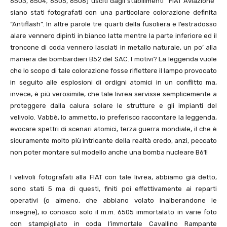
6503, 6504, 6505, 6506) usciti dagli stabilimenti “FIAT Aviazione”
siano stati fotografati con una particolare colorazione definita
“Antiflash”. In altre parole tre quarti della fusoliera e l’estradosso
alare vennero dipinti in bianco latte mentre la parte inferiore ed il
troncone di coda vennero lasciati in metallo naturale, un po’ alla
maniera dei bombardieri B52 del SAC. I motivi? La leggenda vuole
che lo scopo di tale colorazione fosse riflettere il lampo provocato
in seguito alle esplosioni di ordigni atomici in un conflitto ma,
invece, è più verosimile, che tale livrea servisse semplicemente a
proteggere dalla calura solare le strutture e gli impianti del
velivolo. Vabbè, lo ammetto, io preferisco raccontare la leggenda,
evocare spettri di scenari atomici, terza guerra mondiale, il che è
sicuramente molto più intricante della realtà credo, anzi, peccato
non poter montare sul modello anche una bomba nucleare B61!
I velivoli fotografati alla FIAT con tale livrea, abbiamo già detto,
sono stati 5 ma di questi, finiti poi effettivamente ai reparti
operativi (o almeno, che abbiano volato inalberandone le
insegne), io conosco solo il m.m. 6505 immortalato in varie foto
con stampigliato in coda l’immortale Cavallino Rampante