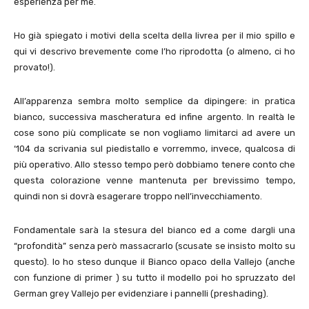
esperienza per me.
Ho già spiegato i motivi della scelta della livrea per il mio spillo e
qui vi descrivo brevemente come l’ho riprodotta (o almeno, ci ho
provato!).
All’apparenza sembra molto semplice da dipingere: in pratica
bianco, successiva mascheratura ed infine argento. In realtà le
cose sono più complicate se non vogliamo limitarci ad avere un
‘104 da scrivania sul piedistallo e vorremmo, invece, qualcosa di
più operativo. Allo stesso tempo però dobbiamo tenere conto che
questa colorazione venne mantenuta per brevissimo tempo,
quindi non si dovrà esagerare troppo nell’invecchiamento.
Fondamentale sarà la stesura del bianco ed a come dargli una
“profondità” senza però massacrarlo (scusate se insisto molto su
questo). Io ho steso dunque il Bianco opaco della Vallejo (anche
con funzione di primer ) su tutto il modello poi ho spruzzato del
German grey Vallejo per evidenziare i pannelli (preshading).