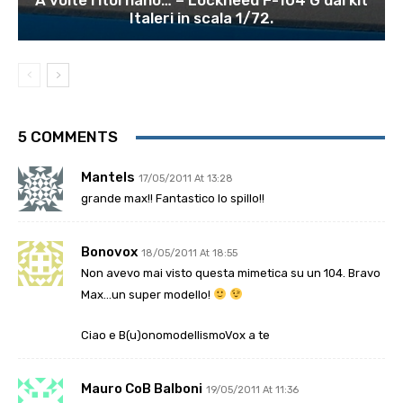
A volte ritornano… – Lockheed F-104 G dal kit
Italeri in scala 1/72.
5 COMMENTS
Mantels
17/05/2011 At 13:28
grande max!! Fantastico lo spillo!!
Bonovox
18/05/2011 At 18:55
Non avevo mai visto questa mimetica su un 104. Bravo
Max…un super modello!
Ciao e B(u)onomodellismoVox a te
Mauro CoB Balboni
19/05/2011 At 11:36