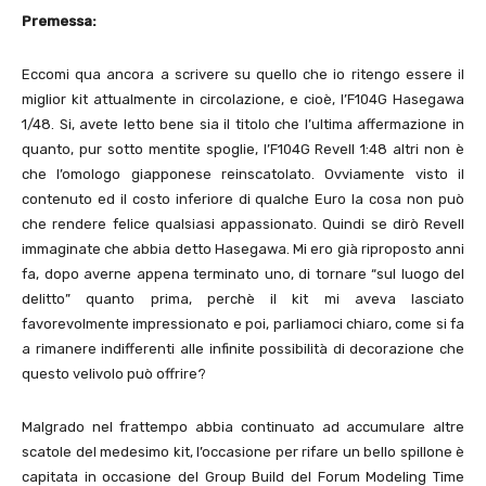
Premessa:
Eccomi qua ancora a scrivere su quello che io ritengo essere il
miglior kit attualmente in circolazione, e cioè, l’F104G Hasegawa
1/48. Si, avete letto bene sia il titolo che l’ultima affermazione in
quanto, pur sotto mentite spoglie, l’F104G Revell 1:48 altri non è
che l’omologo giapponese reinscatolato. Ovviamente visto il
contenuto ed il costo inferiore di qualche Euro la cosa non può
che rendere felice qualsiasi appassionato. Quindi se dirò Revell
immaginate che abbia detto Hasegawa. Mi ero già riproposto anni
fa, dopo averne appena terminato uno, di tornare “sul luogo del
delitto” quanto prima, perchè il kit mi aveva lasciato
favorevolmente impressionato e poi, parliamoci chiaro, come si fa
a rimanere indifferenti alle infinite possibilità di decorazione che
questo velivolo può offrire?
Malgrado nel frattempo abbia continuato ad accumulare altre
scatole del medesimo kit, l’occasione per rifare un bello spillone è
capitata in occasione del Group Build del Forum Modeling Time