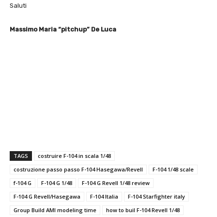
Saluti
Massimo Maria “pitchup” De Luca
TAGS
costruire F-104 in scala 1/48
costruzione passo passo F-104 Hasegawa/Revell
F-104 1/48 scale
f-104 G
F-104 G 1/48
F-104 G Revell 1/48 review
F-104 G Revell/Hasegawa
F-104 Italia
F-104 Starfighter italy
Group Build AMI modeling time
how to buil F-104 Revell 1/48