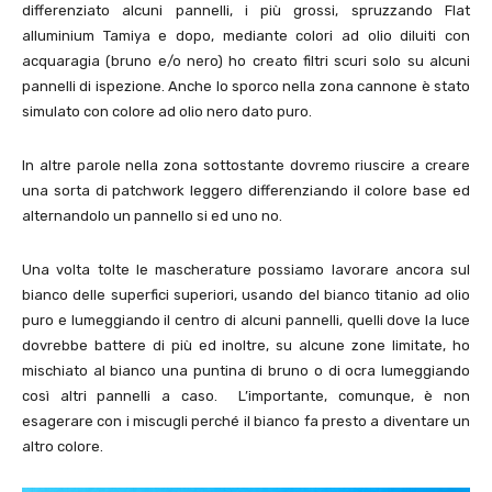
differenziato alcuni pannelli, i più grossi, spruzzando Flat
alluminium Tamiya e dopo, mediante colori ad olio diluiti con
acquaragia (bruno e/o nero) ho creato filtri scuri solo su alcuni
pannelli di ispezione. Anche lo sporco nella zona cannone è stato
simulato con colore ad olio nero dato puro.
In altre parole nella zona sottostante dovremo riuscire a creare
una sorta di patchwork leggero differenziando il colore base ed
alternandolo un pannello si ed uno no.
Una volta tolte le mascherature possiamo lavorare ancora sul
bianco delle superfici superiori, usando del bianco titanio ad olio
puro e lumeggiando il centro di alcuni pannelli, quelli dove la luce
dovrebbe battere di più ed inoltre, su alcune zone limitate, ho
mischiato al bianco una puntina di bruno o di ocra lumeggiando
così altri pannelli a caso. L’importante, comunque, è non
esagerare con i miscugli perché il bianco fa presto a diventare un
altro colore.