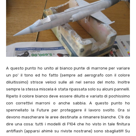
A questo punto ho unito al bianco punte di marrone per variare
un po’ il tono ed ho fatto (sempre ad aerografo con il colore
diluitissimo) strisce veloci sulle ali nel senso del moto. Inoltre
sempre la stessa miscela è stata ripassata solo su alcuni pannelli.
Ripeto il colore bianco deve essere diluito e variato di pochissimo
con correttivi marroni o anche sabbia. A questo punto ho
spennellato la Future per proteggere il lavoro svolto. Ora si
devono mascherare le aree destinate a rimanere bianche. C’è da
dire una cosa: tutti i modelli di F104 che ho visto in tale finitura
antiflash (apparsi ahimè su riviste nostrane) sono sbagliati!!! Su