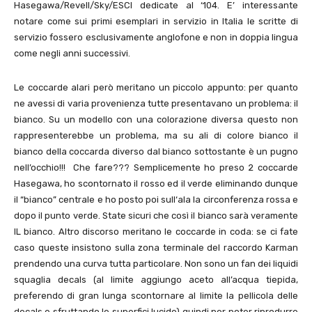
Hasegawa/Revell/Sky/ESCI dedicate al ‘104. E’ interessante
notare come sui primi esemplari in servizio in Italia le scritte di
servizio fossero esclusivamente anglofone e non in doppia lingua
come negli anni successivi.
Le coccarde alari però meritano un piccolo appunto: per quanto
ne avessi di varia provenienza tutte presentavano un problema: il
bianco. Su un modello con una colorazione diversa questo non
rappresenterebbe un problema, ma su ali di colore bianco il
bianco della coccarda diverso dal bianco sottostante è un pugno
nell’occhio!!! Che fare??? Semplicemente ho preso 2 coccarde
Hasegawa, ho scontornato il rosso ed il verde eliminando dunque
il “bianco” centrale e ho posto poi sull‘ala la circonferenza rossa e
dopo il punto verde. State sicuri che così il bianco sarà veramente
IL bianco. Altro discorso meritano le coccarde in coda: se ci fate
caso queste insistono sulla zona terminale del raccordo Karman
prendendo una curva tutta particolare. Non sono un fan dei liquidi
squaglia decals (al limite aggiungo aceto all’acqua tiepida,
preferendo di gran lunga scontornare al limite la pellicola delle
decals e sfruttando le superfici lucide) quindi per poter riprodurre