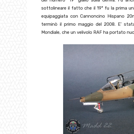
del numero “19” giallo sulla deriva. Fu a
sottolineare il fatto che il 19° fu la prima un
equipaggiata con Cannoncino Hispano 20mm. 
terminò il primo maggio del 2008. E’ stat
Mondiale, che un velivolo RAF ha portato nuo