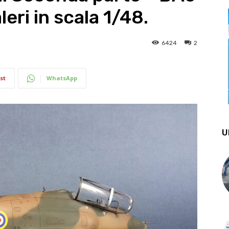
leri in scala 1/48.
6424
2
st
WhatsApp
U