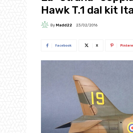
Hawk T.1 dal kit Ita
By
Madd22
23/02/2016
Facebook
X
Pintere