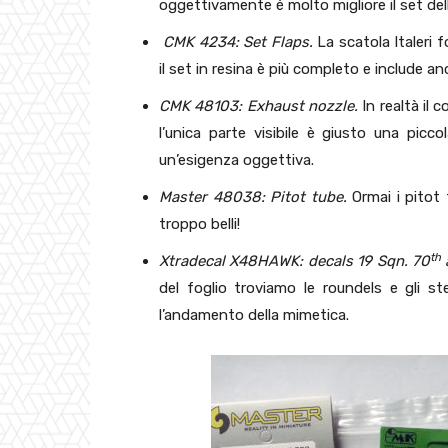
oggettivamente è molto migliore il set del
CMK 4234: Set Flaps.
La scatola Italeri f
il set in resina è più completo e include anc
CMK 48103: Exhaust nozzle.
In realtà il
l’unica parte visibile è giusto una picc
un’esigenza oggettiva.
Master 48038: Pitot tube.
Ormai i pitot
troppo belli!
th
Xtradecal X48HAWK: decals 19 Sqn. 70
del foglio troviamo le roundels e gli ste
l’andamento della mimetica.