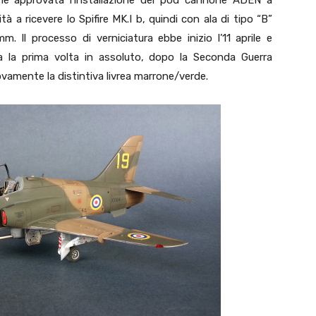
nche approvata l’installazione del pod cannone ADEN a
ità a ricevere lo Spifire MK.I b, quindi con ala di tipo “B”
Il processo di verniciatura ebbe inizio l’11 aprile e
a la prima volta in assoluto, dopo la Seconda Guerra
vamente la distintiva livrea marrone/verde.