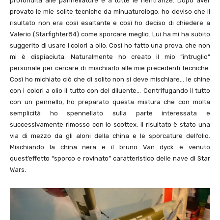
profondità alle pannellature e a tutte le rientranze. Dopo aver
provato le mie solite tecniche da minuaturologo, ho deviso che il
risultato non era così esaltante e così ho deciso di chiedere a
Valerio (Starfighter84) come sporcare meglio. Lui ha mi ha subito
suggerito di usare i colori a olio. Così ho fatto una prova, che non
mi è dispiaciuta. Naturalmente ho creato il mio “intruglio”
personale per cercare di mischiarlo alle mie precedenti tecniche.
Così ho michiato ciò che di solito non si deve mischiare… le chine
con i colori a olio il tutto con del diluente… Centrifugando il tutto
con un pennello, ho preparato questa mistura che con molta
semplicità ho spennellato sulla parte interessata e
successivamente rimosso con lo scottex. Il risultato è stato una
via di mezzo da gli aloni della china e le sporcature dell’olio.
Mischiando la china nera e il bruno Van dyck è venuto
quest’effetto “sporco e rovinato” caratteristico delle nave di Star
Wars.