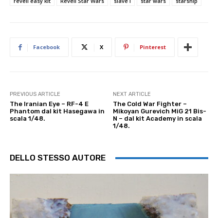
revell easy kit
Revell Star Wars
slave I
star wars
starship
Facebook
X
Pinterest
PREVIOUS ARTICLE
NEXT ARTICLE
The Iranian Eye – RF-4 E
The Cold War Fighter –
Phantom dal kit Hasegawa in
Mikoyan Gurevich MiG 21 Bis-
scala 1/48.
N – dal kit Academy in scala
1/48.
DELLO STESSO AUTORE