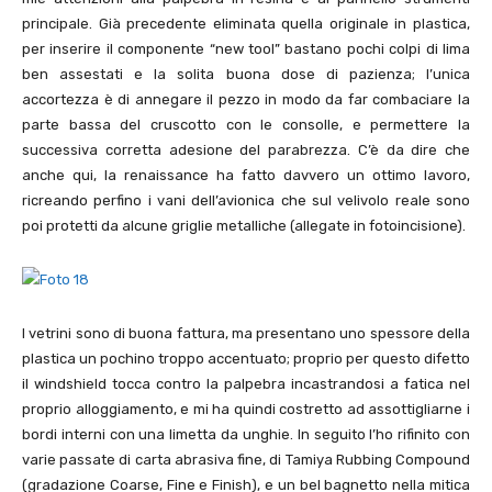
principale. Già precedente eliminata quella originale in plastica,
per inserire il componente “new tool” bastano pochi colpi di lima
ben assestati e la solita buona dose di pazienza; l’unica
accortezza è di annegare il pezzo in modo da far combaciare la
parte bassa del cruscotto con le consolle, e permettere la
successiva corretta adesione del parabrezza. C’è da dire che
anche qui, la renaissance ha fatto davvero un ottimo lavoro,
ricreando perfino i vani dell’avionica che sul velivolo reale sono
poi protetti da alcune griglie metalliche (allegate in fotoincisione).
I vetrini sono di buona fattura, ma presentano uno spessore della
plastica un pochino troppo accentuato; proprio per questo difetto
il windshield tocca contro la palpebra incastrandosi a fatica nel
proprio alloggiamento, e mi ha quindi costretto ad assottigliarne i
bordi interni con una limetta da unghie. In seguito l’ho rifinito con
varie passate di carta abrasiva fine, di Tamiya Rubbing Compound
(gradazione Coarse, Fine e Finish), e un bel bagnetto nella mitica