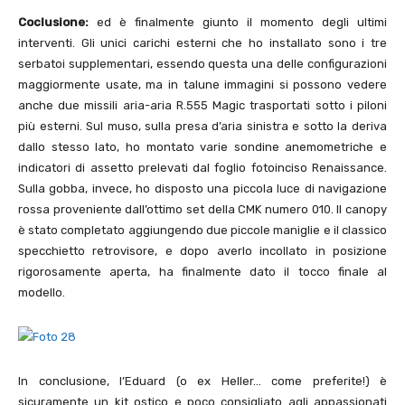
Coclusione:
ed è finalmente giunto il momento degli ultimi
interventi. Gli unici carichi esterni che ho installato sono i tre
serbatoi supplementari, essendo questa una delle configurazioni
maggiormente usate, ma in talune immagini si possono vedere
anche due missili aria-aria R.555 Magic trasportati sotto i piloni
più esterni. Sul muso, sulla presa d’aria sinistra e sotto la deriva
dallo stesso lato, ho montato varie sondine anemometriche e
indicatori di assetto prelevati dal foglio fotoinciso Renaissance.
Sulla gobba, invece, ho disposto una piccola luce di navigazione
rossa proveniente dall’ottimo set della CMK numero 010. Il canopy
è stato completato aggiungendo due piccole maniglie e il classico
specchietto retrovisore, e dopo averlo incollato in posizione
rigorosamente aperta, ha finalmente dato il tocco finale al
modello.
In conclusione, l’Eduard (o ex Heller… come preferite!) è
sicuramente un kit ostico e poco consigliato agli appassionati