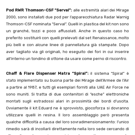
Pod RWR Thomson-CSF “Serval”:
alle estremità alari dei Mirage
2000, sono installati due pod per l’apparecchiatura Radar Warnig
Thomson-CSF nominata “Serval”. Quelli in plastica del kit non sono
un granché, tozzi e poco affusolati. Anche in questo caso ho
preferito sostituirli con quelli prelevati dal set Renaissance, molto
più belli e con alcune linee di pannellatura già stampate. Dopo
aver tagliato via gli originali, ho eseguito dei fori in cui inserire
all’interno un tondino di ottone da usare come perno di riscontro.
Chaff & Flare Dispenser Matra “Spiral”:
il sistema “Spiral” è
stato implementato su buona parte dei Mirage dell’Armee de l’Air
a partire al 1987, e tutti gli esemplari forniti alla UAE Air Force ne
sono muniti. Si tratta di due contenitori di “esche” elettroniche
montati sugli estradossi alari in prossimità dei bordi d’uscita.
Ovviamente il kit Eduard ne è sprovvisto, giocoforza si dovranno
utilizzare quelli in resina. Il loro assemblaggio però presenta
qualche difficoltà a causa del loro sovradimensionamento: l’unico
rimedio sarà di incollarli direttamente nella loro sede cercando di