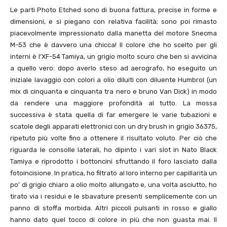
Le parti Photo Etched sono di buona fattura, precise in forme e
dimensioni, e si piegano con relativa facilità; sono poi rimasto
piacevolmente impressionato dalla manetta del motore Snecma
M-53 che è davvero una chicca! Il colore che ho scelto per gli
interni è l’XF-54 Tamiya, un grigio molto scuro che ben si avvicina
a quello vero: dopo averlo steso ad aerografo, ho eseguito un
iniziale lavaggio con colori a olio diluiti con diluente Humbrol (un
mix di cinquanta e cinquanta tra nero e bruno Van Dick) in modo
da rendere una maggiore profondità al tutto. La mossa
successiva è stata quella di far emergere le varie tubazioni e
scatole degli apparati elettronici con un dry brush in grigio 36375,
ripetuto più volte fino a ottenere il risultato voluto. Per ciò che
riguarda le consolle laterali, ho dipinto i vari slot in Nato Black
Tamiya e riprodotto i bottoncini sfruttando il foro lasciato dalla
fotoincisione. In pratica, ho filtrato al loro interno per capillarità un
po’ di grigio chiaro a olio molto allungato e, una volta asciutto, ho
tirato via i residui e le sbavature presenti semplicemente con un
panno di stoffa morbida. Altri piccoli pulsanti in rosso e giallo
hanno dato quel tocco di colore in più che non guasta mai. Il