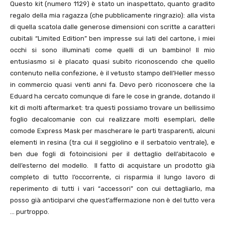
Questo kit (numero 1129) è stato un inaspettato, quanto gradito
regalo della mia ragazza (che pubblicamente ringrazio): alla vista
di quella scatola dalle generose dimensioni con scritte a caratteri
cubitali “Limited Edition” ben impresse sui lati del cartone, i miei
occhi si sono illuminati come quelli di un bambino! Il mio
entusiasmo si è placato quasi subito riconoscendo che quello
contenuto nella confezione, è il vetusto stampo dell’Heller messo
in commercio quasi venti anni fa. Devo però riconoscere che la
Eduard ha cercato comunque di fare le cose in grande, dotando il
kit di molti aftermarket: tra questi possiamo trovare un bellissimo
foglio decalcomanie con cui realizzare molti esemplari, delle
comode Express Mask per mascherare le parti trasparenti, alcuni
elementi in resina (tra cui il seggiolino e il serbatoio ventrale), e
ben due fogli di fotoincisioni per il dettaglio dell’abitacolo e
dell’esterno del modello. Il fatto di acquistare un prodotto già
completo di tutto l’occorrente, ci risparmia il lungo lavoro di
reperimento di tutti i vari “accessori” con cui dettagliarlo, ma
posso già anticiparvi che quest’affermazione non è del tutto vera
… purtroppo.