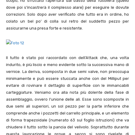
scopo, ho sfruttato l’apertura dal basso della fusoliera (quello
dove poi s’incastrerà il complesso alare) per eseguire le dovute
correzioni. Solo dopo aver verificato che tutto era in ordine, ho
colato un bel po’ di colla sul retro del suddetto pezzo per
assicurarne una presa forte e resistente.
Il tutto è stato poi raccordato con dell’Attack che, una volta
indurito, è più liscio e meno evidente sotto la successiva mano di
vernice. La deriva, scomposta in due semi valve, non preoccupa
minimamente e può essere stuccata anche con del Milliput per
evitare di rovinare il dettaglio di superficie con le immancabili
carteggiature. Veniamo ora alla nota più dolente della fase di
assemblaggio, ovvero l’unione delle ali. Esse sono scomposte in
due semi ali superiori, un sol pezzo per la parte inferiore che
comprende anche i pozzetti del carrello principale, e un elemento
di forma trapezoidale (numerato 63 sul foglio istruzioni) che va
chiudere il tutto sotto la pancia del velivolo. Soprattutto durante
questa lavorazione le prove a secco si sono rivelate di