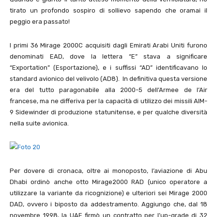
tirato un profondo sospiro di sollievo sapendo che oramai il
peggio era passato!
I primi 36 Mirage 2000C acquisiti dagli Emirati Arabi Uniti furono
denominati EAD, dove la lettera “E” stava a significare
“Exportation” (Esportazione), e i suffissi “AD” identificavano lo
standard avionico del velivolo (AD8). In definitiva questa versione
era del tutto paragonabile alla 2000-5 dell’Armee de l’Air
francese, ma ne differiva per la capacità di utilizzo dei missili AIM-
9 Sidewinder di produzione statunitense, e per qualche diversità
nella suite avionica.
Per dovere di cronaca, oltre ai monoposto, l’aviazione di Abu
Dhabi ordinò anche otto Mirage2000 RAD (unico operatore a
utilizzare la variante da ricognizione) e ulteriori sei Mirage 2000
DAD, ovvero i biposto da addestramento. Aggiungo che, dal 18
novembre 1998, la UAE firmò un contratto per l’up-grade di 32