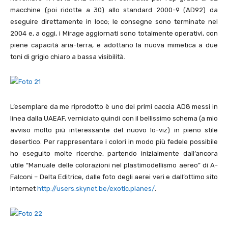
macchine (poi ridotte a 30) allo standard 2000-9 (AD92) da
eseguire direttamente in loco; le consegne sono terminate nel
2004 e, a oggi, i Mirage aggiornati sono totalmente operativi, con
piene capacità aria-terra, e adottano la nuova mimetica a due
toni di grigio chiaro a bassa visibilità.
L’esemplare da me riprodotto è uno dei primi caccia AD8 messi in
linea dalla UAEAF, verniciato quindi con il bellissimo schema (a mio
avviso molto più interessante del nuovo lo-viz) in pieno stile
desertico. Per rappresentare i colori in modo più fedele possibile
ho eseguito molte ricerche, partendo inizialmente dall’ancora
utile “Manuale delle colorazioni nel plastimodellismo aereo” di A-
Falconi – Delta Editrice, dalle foto degli aerei veri e dall’ottimo sito
Internet
http://users.skynet.be/exotic.planes/
.