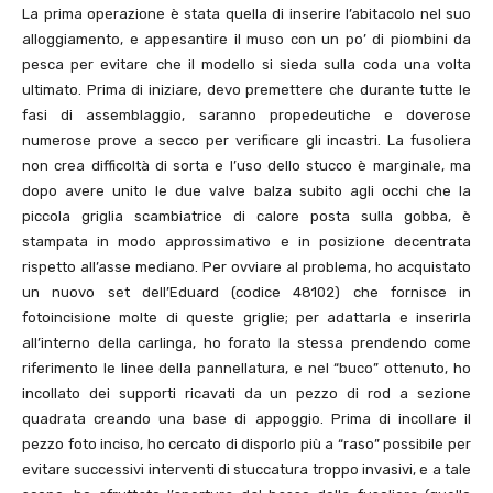
La prima operazione è stata quella di inserire l’abitacolo nel suo
alloggiamento, e appesantire il muso con un po’ di piombini da
pesca per evitare che il modello si sieda sulla coda una volta
ultimato. Prima di iniziare, devo premettere che durante tutte le
fasi di assemblaggio, saranno propedeutiche e doverose
numerose prove a secco per verificare gli incastri. La fusoliera
non crea difficoltà di sorta e l’uso dello stucco è marginale, ma
dopo avere unito le due valve balza subito agli occhi che la
piccola griglia scambiatrice di calore posta sulla gobba, è
stampata in modo approssimativo e in posizione decentrata
rispetto all’asse mediano. Per ovviare al problema, ho acquistato
un nuovo set dell’Eduard (codice 48102) che fornisce in
fotoincisione molte di queste griglie; per adattarla e inserirla
all’interno della carlinga, ho forato la stessa prendendo come
riferimento le linee della pannellatura, e nel “buco” ottenuto, ho
incollato dei supporti ricavati da un pezzo di rod a sezione
quadrata creando una base di appoggio. Prima di incollare il
pezzo foto inciso, ho cercato di disporlo più a “raso” possibile per
evitare successivi interventi di stuccatura troppo invasivi, e a tale