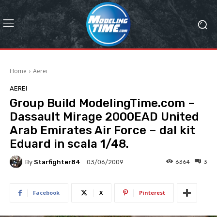
Home
Aerei
AEREI
Group Build ModelingTime.com –
Dassault Mirage 2000EAD United
Arab Emirates Air Force – dal kit
Eduard in scala 1/48.
By
Starfighter84
6364
3
03/06/2009
Facebook
X
Pinterest