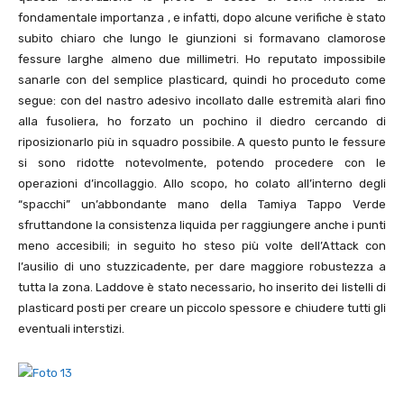
fondamentale importanza , e infatti, dopo alcune verifiche è stato
subito chiaro che lungo le giunzioni si formavano clamorose
fessure larghe almeno due millimetri. Ho reputato impossibile
sanarle con del semplice plasticard, quindi ho proceduto come
segue: con del nastro adesivo incollato dalle estremità alari fino
alla fusoliera, ho forzato un pochino il diedro cercando di
riposizionarlo più in squadro possibile. A questo punto le fessure
si sono ridotte notevolmente, potendo procedere con le
operazioni d’incollaggio. Allo scopo, ho colato all’interno degli
“spacchi” un’abbondante mano della Tamiya Tappo Verde
sfruttandone la consistenza liquida per raggiungere anche i punti
meno accesibili; in seguito ho steso più volte dell’Attack con
l’ausilio di uno stuzzicadente, per dare maggiore robustezza a
tutta la zona. Laddove è stato necessario, ho inserito dei listelli di
plasticard posti per creare un piccolo spessore e chiudere tutti gli
eventuali interstizi.