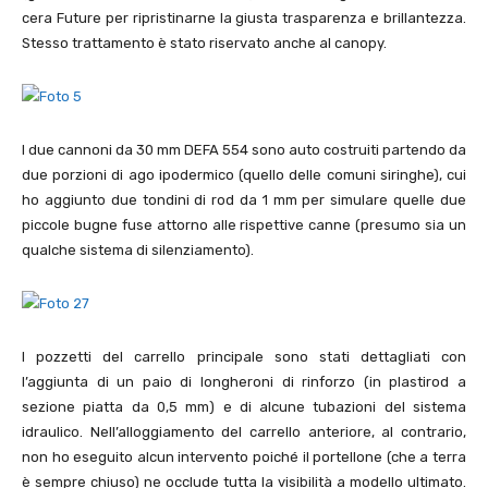
cera Future per ripristinarne la giusta trasparenza e brillantezza.
Stesso trattamento è stato riservato anche al canopy.
I due cannoni da 30 mm DEFA 554 sono auto costruiti partendo da
due porzioni di ago ipodermico (quello delle comuni siringhe), cui
ho aggiunto due tondini di rod da 1 mm per simulare quelle due
piccole bugne fuse attorno alle rispettive canne (presumo sia un
qualche sistema di silenziamento).
I pozzetti del carrello principale sono stati dettagliati con
l’aggiunta di un paio di longheroni di rinforzo (in plastirod a
sezione piatta da 0,5 mm) e di alcune tubazioni del sistema
idraulico. Nell’alloggiamento del carrello anteriore, al contrario,
non ho eseguito alcun intervento poiché il portellone (che a terra
è sempre chiuso) ne occlude tutta la visibilità a modello ultimato.