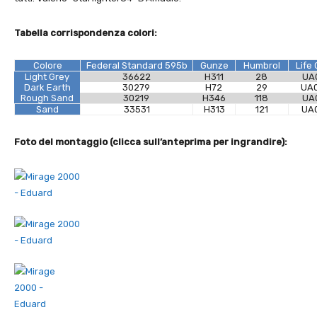
Tabella corrispondenza colori:
Colore
Federal Standard 595b
Gunze
Humbrol
Life 
Light Grey
36622
H311
28
UA
Dark Earth
30279
H72
29
UA
Rough Sand
30219
H346
118
UA
Sand
33531
H313
121
UA
Foto del montaggio (clicca sull’anteprima per ingrandire):