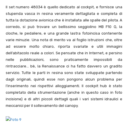
Il set numero 48034 è quello dedicato al cockpit, e fornisce una
stupenda vasca in resina veramente dettagliata e completa di
tutta la dotazione avionica che è installata alle spalle del pilota. A
corredo, si può trovare un bellissimo seggiolino MB F10 Q, la
cloche, le pedaliere, e una grande lastra fotoincisa contenente
varie minuzie. Una nota di merito va al foglio istruzioni che, oltre
ad essere molto chiaro, riporta svariate e utili immagini
dell’abitacolo reale a colori. Se pensate che in Internet, e persino
nelle pubblicazioni, sono praticamente impossibili da
rintracciare… bè, la Renaissance ci ha fatto davvero un gradito
servizio. Tutte le parti in resina sono state sviluppate partendo
dagli originali, quindi esse non pongono alcun problema per
l’inserimento nei rispettivi alloggiamenti. Il cockpit hub è stato
completato della strumentazione (anche in questo caso in foto
incisione) e di altri piccoli dettagli quali i vari sistemi idraulici e
meccanici per il sollevamento del canopy.