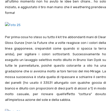
all’ultimo momento non ho avuto le idee ben chiare… ho solo
iniziato, e aggiustato il tiro man mano che il weathering prendeva
forma!
Per prima cosa ho steso su tutto il kit tre abbondanti mani di Clear
Gloss Gunze (non la Future che a volte reagisce con i colori della
linea giapponese, crepandoli come quando si spacca la terra
arida), per sigillare i colori sottostanti. Successivamente ho
eseguito un lavaggio selettivo molto diluito in Bruno Van Dyck su
tutte le pannellature, poiché questo colorante a olio ha una
gradazione che si avvicina molto ai toni terrosi del mio Mirage. La
mossa successiva è stata quella di ripassare e schiarire il centro
dei panelli (ho usato il 33531 allungato con qualche goccia di
bianco e diluito con proporzioni di dieci parti di alcool a 1) in modo
molto casuale, per ricreare quell’effetto “cottura” dovuto
all’impietosa azione del sole e della sabbia.