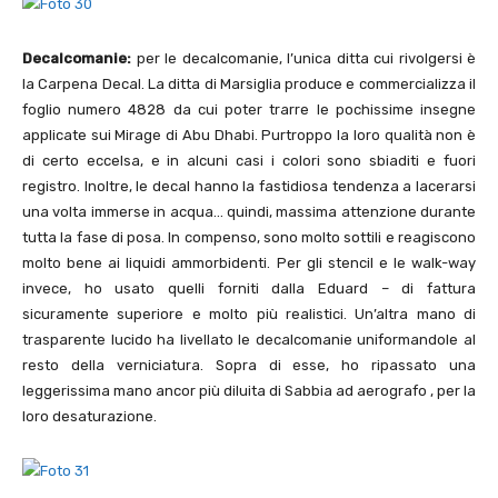
Decalcomanie:
per le decalcomanie, l’unica ditta cui rivolgersi è
la Carpena Decal. La ditta di Marsiglia produce e commercializza il
foglio numero 4828 da cui poter trarre le pochissime insegne
applicate sui Mirage di Abu Dhabi. Purtroppo la loro qualità non è
di certo eccelsa, e in alcuni casi i colori sono sbiaditi e fuori
registro. Inoltre, le decal hanno la fastidiosa tendenza a lacerarsi
una volta immerse in acqua… quindi, massima attenzione durante
tutta la fase di posa. In compenso, sono molto sottili e reagiscono
molto bene ai liquidi ammorbidenti. Per gli stencil e le walk-way
invece, ho usato quelli forniti dalla Eduard – di fattura
sicuramente superiore e molto più realistici. Un’altra mano di
trasparente lucido ha livellato le decalcomanie uniformandole al
resto della verniciatura. Sopra di esse, ho ripassato una
leggerissima mano ancor più diluita di Sabbia ad aerografo , per la
loro desaturazione.