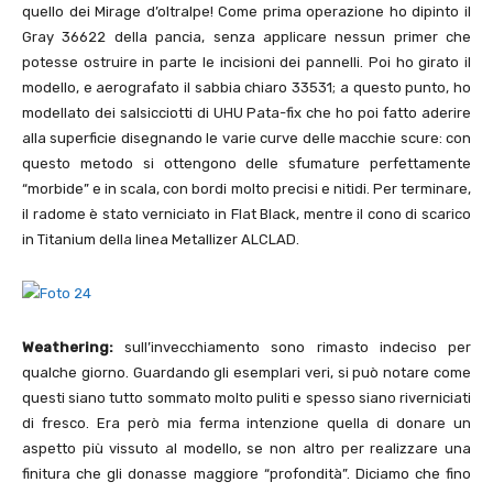
quello dei Mirage d’oltralpe! Come prima operazione ho dipinto il
Gray 36622 della pancia, senza applicare nessun primer che
potesse ostruire in parte le incisioni dei pannelli. Poi ho girato il
modello, e aerografato il sabbia chiaro 33531; a questo punto, ho
modellato dei salsicciotti di UHU Pata-fix che ho poi fatto aderire
alla superficie disegnando le varie curve delle macchie scure: con
questo metodo si ottengono delle sfumature perfettamente
“morbide” e in scala, con bordi molto precisi e nitidi. Per terminare,
il radome è stato verniciato in Flat Black, mentre il cono di scarico
in Titanium della linea Metallizer ALCLAD.
Weathering:
sull’invecchiamento sono rimasto indeciso per
qualche giorno. Guardando gli esemplari veri, si può notare come
questi siano tutto sommato molto puliti e spesso siano riverniciati
di fresco. Era però mia ferma intenzione quella di donare un
aspetto più vissuto al modello, se non altro per realizzare una
finitura che gli donasse maggiore “profondità”. Diciamo che fino