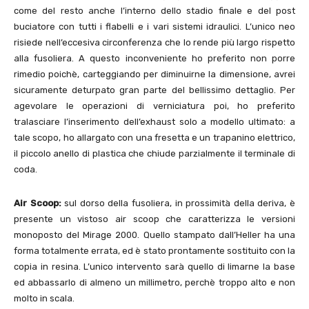
come del resto anche l’interno dello stadio finale e del post
buciatore con tutti i flabelli e i vari sistemi idraulici. L’unico neo
risiede nell’eccesiva circonferenza che lo rende più largo rispetto
alla fusoliera. A questo inconveniente ho preferito non porre
rimedio poichè, carteggiando per diminuirne la dimensione, avrei
sicuramente deturpato gran parte del bellissimo dettaglio. Per
agevolare le operazioni di verniciatura poi, ho preferito
tralasciare l’inserimento dell’exhaust solo a modello ultimato: a
tale scopo, ho allargato con una fresetta e un trapanino elettrico,
il piccolo anello di plastica che chiude parzialmente il terminale di
coda.
Air Scoop:
sul dorso della fusoliera, in prossimità della deriva, è
presente un vistoso air scoop che caratterizza le versioni
monoposto del Mirage 2000. Quello stampato dall’Heller ha una
forma totalmente errata, ed è stato prontamente sostituito con la
copia in resina. L’unico intervento sarà quello di limarne la base
ed abbassarlo di almeno un millimetro, perchè troppo alto e non
molto in scala.