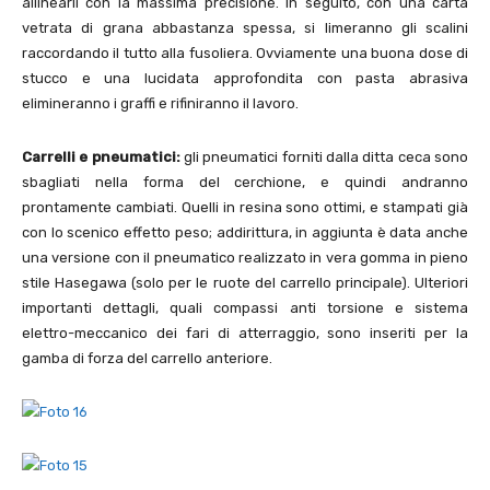
allinearli con la massima precisione. In seguito, con una carta
vetrata di grana abbastanza spessa, si limeranno gli scalini
raccordando il tutto alla fusoliera. Ovviamente una buona dose di
stucco e una lucidata approfondita con pasta abrasiva
elimineranno i graffi e rifiniranno il lavoro.
Carrelli e pneumatici:
gli pneumatici forniti dalla ditta ceca sono
sbagliati nella forma del cerchione, e quindi andranno
prontamente cambiati. Quelli in resina sono ottimi, e stampati già
con lo scenico effetto peso; addirittura, in aggiunta è data anche
una versione con il pneumatico realizzato in vera gomma in pieno
stile Hasegawa (solo per le ruote del carrello principale). Ulteriori
importanti dettagli, quali compassi anti torsione e sistema
elettro-meccanico dei fari di atterraggio, sono inseriti per la
gamba di forza del carrello anteriore.