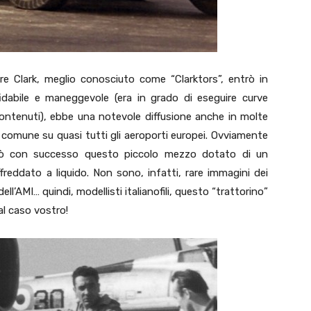
ore Clark, meglio conosciuto come “Clarktors”, entrò in
ffidabile e maneggevole (era in grado di eseguire curve
 contenuti), ebbe una notevole diffusione anche in molte
 comune su quasi tutti gli aeroporti europei. Ovviamente
piegò con successo questo piccolo mezzo dotato di un
freddato a liquido. Non sono, infatti, rare immagini dei
ll’AMI… quindi, modellisti italianofili, questo “trattorino”
al caso vostro!