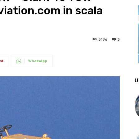
viation.com in scala
5186
3
st
WhatsApp
U