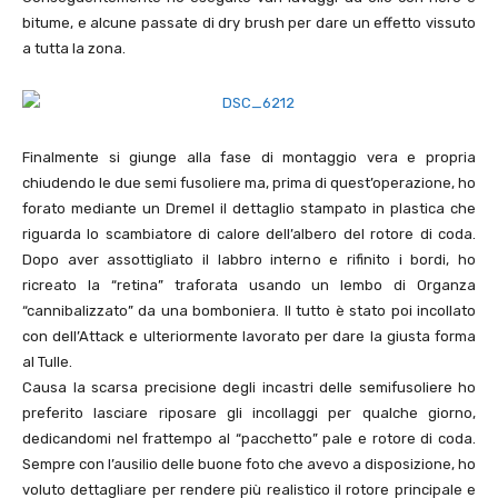
bitume, e alcune passate di dry brush per dare un effetto vissuto
a tutta la zona.
Finalmente si giunge alla fase di montaggio vera e propria
chiudendo le due semi fusoliere ma, prima di quest’operazione, ho
forato mediante un Dremel il dettaglio stampato in plastica che
riguarda lo scambiatore di calore dell’albero del rotore di coda.
Dopo aver assottigliato il labbro interno e rifinito i bordi, ho
ricreato la “retina” traforata usando un lembo di Organza
“cannibalizzato” da una bomboniera. Il tutto è stato poi incollato
con dell’Attack e ulteriormente lavorato per dare la giusta forma
al Tulle.
Causa la scarsa precisione degli incastri delle semifusoliere ho
preferito lasciare riposare gli incollaggi per qualche giorno,
dedicandomi nel frattempo al “pacchetto” pale e rotore di coda.
Sempre con l’ausilio delle buone foto che avevo a disposizione, ho
voluto dettagliare per rendere più realistico il rotore principale e