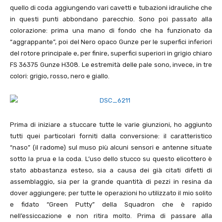
quello di coda aggiungendo vari cavetti e tubazioni idrauliche che
in questi punti abbondano parecchio. Sono poi passato alla
colorazione: prima una mano di fondo che ha funzionato da
“aggrappante”, poi del Nero opaco Gunze per le superfici inferiori
del rotore principale e, per finire, superfici superiori in grigio chiaro
FS 36375 Gunze H308. Le estremità delle pale sono, invece, in tre
colori: grigio, rosso, nero e giallo.
Prima di iniziare a stuccare tutte le varie giunzioni, ho aggiunto
tutti quei particolari forniti dalla conversione: il caratteristico
“naso” (il radome) sul muso più alcuni sensori e antenne situate
sotto la prua e la coda. L’uso dello stucco su questo elicottero è
stato abbastanza esteso, sia a causa dei già citati difetti di
assemblaggio, sia per la grande quantità di pezzi in resina da
dover aggiungere; per tutte le operazioni ho utilizzato il mio solito
e fidato “Green Putty” della Squadron che è rapido
nell’essiccazione e non ritira molto. Prima di passare alla