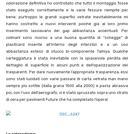
colorazione definitiva ho controllato che tutto il montaggio fosse
stato eseguito correttamente e le varie fessure riempite per
bene; purtroppo le grandi superfici vetrate inevitabilmente mi
hanno costretto a nuovi interventi poiché già al loro primo
inserimento lasciavano dei gap abbastanza accentuati. Per
colmarli sono ricorso a una buona quantità di “schegge” di
plasticard inserite all’interno degli interstizi e a un uso
abbastanza esteso di stucco bi-componente Tamiya. Qualche
carteggiatura è stata inevitabile con la spiacevole perdita del
dettaglio di superficie in alcuni punti e dell’opacizzazione dei
trasparenti. Per dare nuovamente l’appropriata trasparenza, essi
sono stati lucidati con varie passare di carta vetrata man mano
sempre più sottile (dalla grana 1500 alla 2000) e pasta abrasiva
poi, con l’uso dell’aerografo, vi è stato spruzzato sopra uno strato
di cera per pavimenti Future che ha completato l’opera!