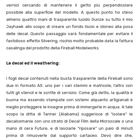
vernici cercando di mantenere il getto più perpendicolare
possibile alla superficie del modello. A questo punto ho steso
almeno quattro mani di trasparente lucido Gunze su tutto il mio
Jayhawk allo scopo di creare un fondo liscio e idoneo alla posa
delle decal. Questo passaggio sarà fondamentale per evitare il
fastidioso effetto Silvering, rischio molto probabile data la fattura
casalinga del prodotto della Fireball Modelworks.
Le decal ed il weathering:
I fogli decal contenuti nella busta trasparente della Fireball sono
due in formato A5: uno per i vari stemmi e matricole, l’altro con
tutti gli stencil e le scritte di servizio. Come già detto, la qualità è
buona ma essendo stampate con sistemi alquanto artigianali è
meglio proteggere le insegne prima di immergerle in acqua. A tale
scopo la ditta di Tanner (Alabama) suggerisce di “isolare” le
decalcomanie con uno strato di Decal Film della Microscale o una
mano di cera Future, e di lasciarle “riposare” un paio di minuti
prima di rimuoverle dal supporto cartaceo. Devo dire che,