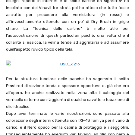
disegni reperiti in Internet e le solite cartine da sigaretta: ho
incollato con del Vinavil tre strati, poi ho atteso che tutto fosse
asciutto per procedere alla verniciatura (in rosso) e
all’invecchiamento ottenuto con un po’ di Dry Brush in grigio
chiaro. La “tecnica delle cartine” è molto utile per
l’autocostruzione di questi particolari poiché, una volta che il
collante si essicca, la velina tende ad aggrinzirsi e ad assumere
quell’aspetto ruvido tipico della tela.
Per la struttura tubolare delle panche ho sagomato il solito
Plastirod di sezione tonda e spessore opportuno e, già che ero
all’opera, ho anche realizzato nella zona alta il cablaggio del
verricello esterno con l’aggiunta di qualche cavetto e tubazione di
olio idraulico.
Dopo aver terminato le varie ricostruzioni, sono passato alla
colorazione degli interni ottenuta con l’XF-18 Tamiya per il vano di
carico, e il Nero opaco per la cabina di pilotaggio e i seggiolini.
Conseguentemente ho eseguito vari lavaggi ad olio con nero e