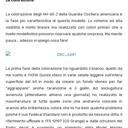
La colorazione:
La colorazione degli HH-60 J della Guardia Costiera americana è
la fase più caratteristica di questo modello. Lo schema ad alta
visibilità è molto lineare ma realizzato con colori primari che a
livello modellistico possono riservare qualche sorpresa. Ma niente
paura… adesso vi spiego cosa fare!
La prima fase della colorazione ha riguardato il bianco, quello da
me scelto è l’H316 Gunze steso in varie velate leggere sull’intera
superficie del kit in modo da creare un fondo idoneo per far
“aggrappare” anche l’arancione e il giallo. Ad asciugatura
avvenuta (attendiamo almeno una giornata) ho realizzato le
mascherature di tutte quelle zone che andranno colorate in
arancio alta brillantezza, colore che mi ha dato qualche problema
poiché il suo Federal Standard non è prodotto da nessuna ditta. Il
riferimento ufficiale è l’FS 12197 (CG Orange) e dalle istruzioni del
foglio decal è suggerito un pigmento della Model Master