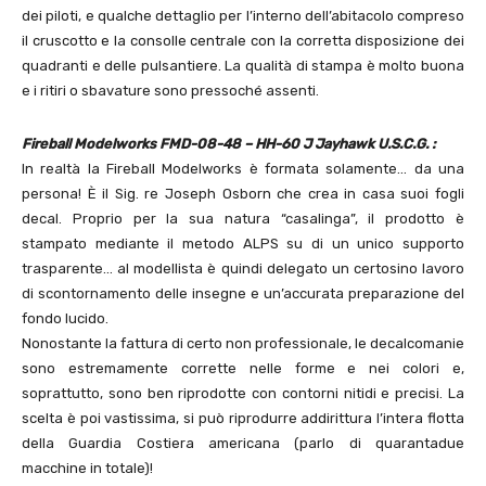
dei piloti, e qualche dettaglio per l’interno dell’abitacolo compreso
il cruscotto e la consolle centrale con la corretta disposizione dei
quadranti e delle pulsantiere. La qualità di stampa è molto buona
e i ritiri o sbavature sono pressoché assenti.
Fireball Modelworks FMD-08-48 – HH-60 J Jayhawk U.S.C.G. :
In realtà la Fireball Modelworks è formata solamente… da una
persona! È il Sig. re Joseph Osborn che crea in casa suoi fogli
decal. Proprio per la sua natura “casalinga”, il prodotto è
stampato mediante il metodo ALPS su di un unico supporto
trasparente… al modellista è quindi delegato un certosino lavoro
di scontornamento delle insegne e un’accurata preparazione del
fondo lucido.
Nonostante la fattura di certo non professionale, le decalcomanie
sono estremamente corrette nelle forme e nei colori e,
soprattutto, sono ben riprodotte con contorni nitidi e precisi. La
scelta è poi vastissima, si può riprodurre addirittura l’intera flotta
della Guardia Costiera americana (parlo di quarantadue
macchine in totale)!