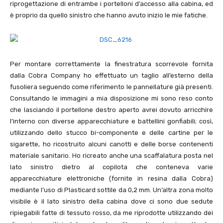
riprogettazione di entrambe i portelloni d’accesso alla cabina, ed
è proprio da quello sinistro che hanno avuto inizio le mie fatiche.
Per montare correttamente la finestratura scorrevole fornita
dalla Cobra Company ho effettuato un taglio all’esterno della
fusoliera seguendo come riferimento le pannellature già presenti.
Consultando le immagini a mia disposizione mi sono reso conto
che lasciando il portellone destro aperto avrei dovuto arricchire
l’interno con diverse apparecchiature e battellini gonfiabili; così,
utilizzando dello stucco bi-componente e delle cartine per le
sigarette, ho ricostruito alcuni canotti e delle borse contenenti
materiale sanitario. Ho ricreato anche una scaffalatura posta nel
lato sinistro dietro al copilota che conteneva varie
apparecchiature elettroniche (fornite in resina dalla Cobra)
mediante l’uso di Plasticard sottile da 0,2 mm. Un’altra zona molto
visibile è il lato sinistro della cabina dove ci sono due sedute
ripiegabili fatte di tessuto rosso, da me riprodotte utilizzando dei