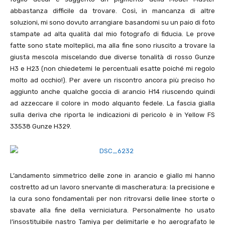
abbastanza difficile da trovare. Così, in mancanza di altre
soluzioni, mi sono dovuto arrangiare basandomi su un paio di foto
stampate ad alta qualità dal mio fotografo di fiducia. Le prove
fatte sono state molteplici, ma alla fine sono riuscito a trovare la
giusta mescola miscelando due diverse tonalità di rosso Gunze
H3 e H23 (non chiedetemi le percentuali esatte poiché mi regolo
molto ad occhio!). Per avere un riscontro ancora più preciso ho
aggiunto anche qualche goccia di arancio H14 riuscendo quindi
ad azzeccare il colore in modo alquanto fedele. La fascia gialla
sulla deriva che riporta le indicazioni di pericolo è in Yellow FS
33538 Gunze H329.
L’andamento simmetrico delle zone in arancio e giallo mi hanno
costretto ad un lavoro snervante di mascheratura: la precisione e
la cura sono fondamentali per non ritrovarsi delle linee storte o
sbavate alla fine della verniciatura. Personalmente ho usato
l’insostituibile nastro Tamiya per delimitarle e ho aerografato le