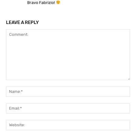
Bravo Fabrizio!
LEAVE A REPLY
Comment:
Na
Ema
Web