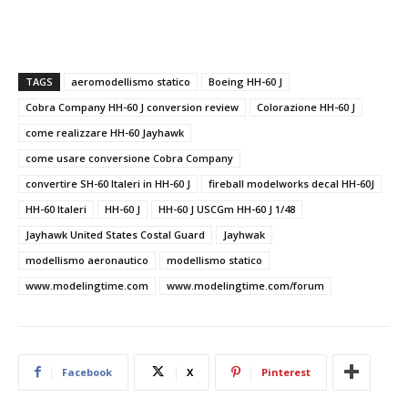
TAGS
aeromodellismo statico
Boeing HH-60 J
Cobra Company HH-60 J conversion review
Colorazione HH-60 J
come realizzare HH-60 Jayhawk
come usare conversione Cobra Company
convertire SH-60 Italeri in HH-60 J
fireball modelworks decal HH-60J
HH-60 Italeri
HH-60 J
HH-60 J USCGm HH-60 J 1/48
Jayhawk United States Costal Guard
Jayhwak
modellismo aeronautico
modellismo statico
www.modelingtime.com
www.modelingtime.com/forum
Facebook
X
Pinterest