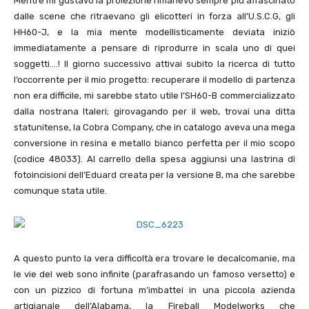
Mentre mi gustavo la proiezione rimanevo sempre più affascinato
dalle scene che ritraevano gli elicotteri in forza all’U.S.C.G, gli
HH60-J, e la mia mente modellisticamente deviata iniziò
immediatamente a pensare di riprodurre in scala uno di quei
soggetti….! Il giorno successivo attivai subito la ricerca di tutto
l’occorrente per il mio progetto: recuperare il modello di partenza
non era difficile, mi sarebbe stato utile l’SH60-B commercializzato
dalla nostrana Italeri; girovagando per il web, trovai una ditta
statunitense, la Cobra Company, che in catalogo aveva una mega
conversione in resina e metallo bianco perfetta per il mio scopo
(codice 48033). Al carrello della spesa aggiunsi una lastrina di
fotoincisioni dell’Eduard creata per la versione B, ma che sarebbe
comunque stata utile.
A questo punto la vera difficoltà era trovare le decalcomanie, ma
le vie del web sono infinite (parafrasando un famoso versetto) e
con un pizzico di fortuna m’imbattei in una piccola azienda
artigianale dell’Alabama, la Fireball Modelworks che