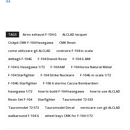
TAGS
Aires exhaust F-104 G
ALCLAD lacquer
Cickpit CMK F-104 Hasegawa
CMK Resin
come utilizzare gli ALCLAD
costruire F-104 in scala
dettagli F-104G
F-104 Diavoli Rossi
F-104 G AMI
F-104 G Hasegawa 1/72
F-104 ItAF
F-104 livrea Natural Metal
F-104 Starfighter
F-104 Strike Nucleare
F-104G in scala 1/72
F-104G Starfighter
F-106 6 stormo Caccia Bombardieri
hasegawa 1/72
how to build F-104 hasegawa
how to use ALCLAD
Resin Set F-104
Starfighter.
Tauromodel 72-533
Tauromodel 72-572
Tauromodel Decal
vernicare con gli ALCLAD
walkaround F-104 G
wheel bays CMK for F-104 1/72