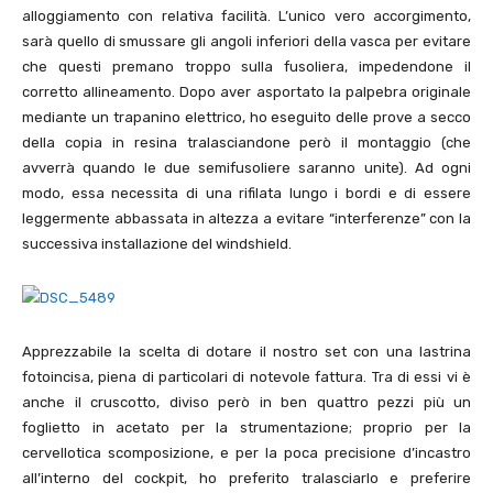
alloggiamento con relativa facilità. L’unico vero accorgimento,
sarà quello di smussare gli angoli inferiori della vasca per evitare
che questi premano troppo sulla fusoliera, impedendone il
corretto allineamento. Dopo aver asportato la palpebra originale
mediante un trapanino elettrico, ho eseguito delle prove a secco
della copia in resina tralasciandone però il montaggio (che
avverrà quando le due semifusoliere saranno unite). Ad ogni
modo, essa necessita di una rifilata lungo i bordi e di essere
leggermente abbassata in altezza a evitare “interferenze” con la
successiva installazione del windshield.
Apprezzabile la scelta di dotare il nostro set con una lastrina
fotoincisa, piena di particolari di notevole fattura. Tra di essi vi è
anche il cruscotto, diviso però in ben quattro pezzi più un
foglietto in acetato per la strumentazione; proprio per la
cervellotica scomposizione, e per la poca precisione d’incastro
all’interno del cockpit, ho preferito tralasciarlo e preferire