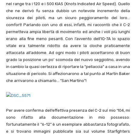
nel range tra i 120 e i 500 KIAS (Knots Indicated Air Speed). Quello
che ne derivò fu senza dubbio un notevole incremento della
sicurezza dei piloti, ma un sicuro peggioramento del loro…
comfort! Parlando con uno di essi, infatti, mi raccontò che il C-2
permetteva ampia libertà di movimento ed anche i voli più lunghi
erano alla fine meno pesanti. Con l’avvento dell’IQ-7A lo spazio
vitale era talmente ridotto da avere la cloche praticamente
attaccata all’addome. Ad ogni modo i piloti accettarono di buon
grado la posizione un po’ scomoda del nuovo seggiolino, avendo
in cambio la quasi certezza di riportare la “pellaccia” a casa in una
situazione di pericolo. Si affezionarono a tal punto al Martin Baker
che arrivarono a chiamarlo… “San Martino”!
Per avere conferma dell’effettiva presenza del C-2 sul mio ‘104, mi
sono rifatto alla documentazione in mio possesso:
fortunatamente il “6-12” è un esemplare abbastanza fotografato,
e si trovano immagini pubblicate sia sul volume Starfighters