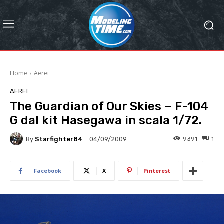
Home
Aerei
AEREI
The Guardian of Our Skies – F-104
G dal kit Hasegawa in scala 1/72.
By
Starfighter84
9391
1
04/09/2009
Facebook
X
Pinterest