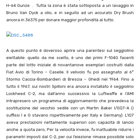
H-64 Gunze . Tutta la zona è stata sottoposta a un lavaggio in
Bruno Van Dyck a olio, e in seguito ad un accurato Dry Brush
ancora in 36375 per donare maggior profondità al tutto.
A questo punto è doveroso aprire una parentesi sul seggiolino
eiettabile: quello da me scelto, è uno dei primi F-104G facenti
parte del lotto iniziale di novantanove esemplari costruiti dalla
Fiat Avio di Torino – Caselle. Il velivolo fu poi assegnato al 6°
Stormo Caccia-Bombardieri di Brescia – Ghedi nel 1964. Fino a
tutto il 1967, sui nostri Spilloni era ancora installato il seggiolino
Lockheed C-2, ma dall’anno successivo la Luftwaffe e l’AMI
intrapresero un programma di aggiornamento che prevedeva la
sostituzione del vecchio sedile con un Martin Baker I/GQ7-A (i
suffissi I e G stavano rispettivamente per Italy e Germany). L’IQ7
aveva prestazioni nettamente superiori con capacità di lancio
anche a quota zero; Per la velocità invece, fu inattuabile ridurre i
parametri imposti dal C-2, per cui l’eiezione rimase possibile solo