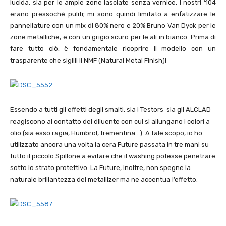
lucida, sia per le ampie zone lasciate senza vernice, i nostri ‘104
erano pressoché puliti; mi sono quindi limitato a enfatizzare le
pannellature con un mix di 80% nero e 20% Bruno Van Dyck per le
zone metalliche, e con un grigio scuro per le ali in bianco. Prima di
fare tutto ciò, è fondamentale ricoprire il modello con un
trasparente che sigilli il NMF (Natural Metal Finish)!
Essendo a tutti gli effetti degli smalti, sia i Testors sia gli ALCLAD
reagiscono al contatto del diluente con cui si allungano i colori a
olio (sia esso ragia, Humbrol, trementina…). A tale scopo, io ho
utilizzato ancora una volta la cera Future passata in tre mani su
tutto il piccolo Spillone a evitare che il washing potesse penetrare
sotto lo strato protettivo. La Future, inoltre, non spegne la
naturale brillantezza dei metallizer ma ne accentua l’effetto.