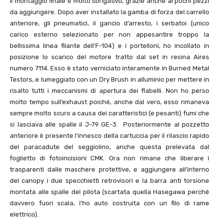
Il montaggio finale è molto sbrigativo, grazie anche ai pochi pezzi
da aggiungere. Dopo aver installato la gamba di forza del carrello
anteriore, gli pneumatici, il gancio d’arresto, i serbatoi (unico
carico esterno selezionato per non appesantire troppo la
bellissima linea filante dell’F-104) e i portelloni, ho incollato in
posizione lo scarico del motore tratto dal set in resina Aires
numero 7114. Esso è stato verniciato interamente in Burned Metal
Testors, e lumeggiato con un Dry Brush in alluminio per mettere in
risalto tutti i meccanismi di apertura dei flabelli. Non ho perso
molto tempo sull’exhaust poiché, anche dal vero, esso rimaneva
sempre molto scuro a causa dei caratteristici (e pesanti) fumi che
si lasciava alle spalle il J-79 GE-3. Posteriormente al pozzetto
anteriore è presente l’innesco della cartuccia per il rilascio rapido
del paracadute del seggiolino, anche questa prelevata dal
foglietto di fotoincisioni CMK. Ora non rimane che liberare i
trasparenti dalle maschere protettive, e aggiungere all’interno
del canopy i due specchietti retrovisori e la barra anti torsione
montata alle spalle del pilota (scartata quella Hasegawa perché
davvero fuori scala, l’ho auto costruita con un filo di rame
elettrico).