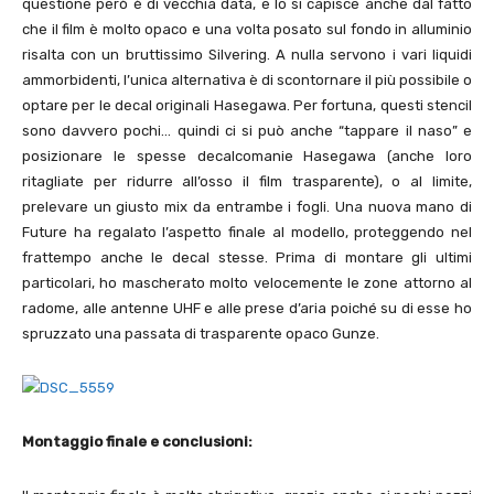
questione però è di vecchia data, e lo si capisce anche dal fatto
che il film è molto opaco e una volta posato sul fondo in alluminio
risalta con un bruttissimo Silvering. A nulla servono i vari liquidi
ammorbidenti, l’unica alternativa è di scontornare il più possibile o
optare per le decal originali Hasegawa. Per fortuna, questi stencil
sono davvero pochi… quindi ci si può anche “tappare il naso” e
posizionare le spesse decalcomanie Hasegawa (anche loro
ritagliate per ridurre all’osso il film trasparente), o al limite,
prelevare un giusto mix da entrambe i fogli. Una nuova mano di
Future ha regalato l’aspetto finale al modello, proteggendo nel
frattempo anche le decal stesse. Prima di montare gli ultimi
particolari, ho mascherato molto velocemente le zone attorno al
radome, alle antenne UHF e alle prese d’aria poiché su di esse ho
spruzzato una passata di trasparente opaco Gunze.
Montaggio finale e conclusioni: