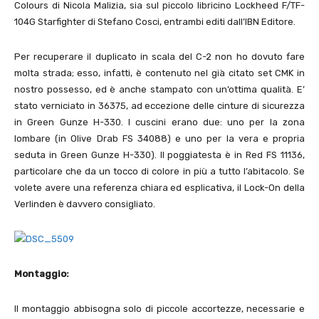
Colours di Nicola Malizia, sia sul piccolo libricino Lockheed F/TF-
104G Starfighter di Stefano Cosci, entrambi editi dall’IBN Editore.
Per recuperare il duplicato in scala del C-2 non ho dovuto fare
molta strada; esso, infatti, è contenuto nel già citato set CMK in
nostro possesso, ed è anche stampato con un’ottima qualità. E’
stato verniciato in 36375, ad eccezione delle cinture di sicurezza
in Green Gunze H-330. I cuscini erano due: uno per la zona
lombare (in Olive Drab FS 34088) e uno per la vera e propria
seduta in Green Gunze H-330). Il poggiatesta è in Red FS 11136,
particolare che da un tocco di colore in più a tutto l’abitacolo. Se
volete avere una referenza chiara ed esplicativa, il Lock-On della
Verlinden è davvero consigliato.
Montaggio:
Il montaggio abbisogna solo di piccole accortezze, necessarie e