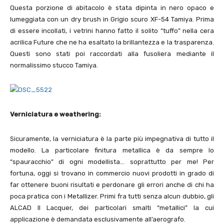
Questa porzione di abitacolo è stata dipinta in nero opaco e
lumeggiata con un dry brush in Grigio scuro XF-54 Tamiya. Prima
di essere incollati, i vetrini hanno fatto il solito “tuffo” nella cera
acrilica Future che ne ha esaltato la brillantezza e la trasparenza.
Questi sono stati poi raccordati alla fusoliera mediante il
normalissimo stucco Tamiya.
Verniciatura e weathering:
Sicuramente, la verniciatura è la parte più impegnativa di tutto il
modello. La particolare finitura metallica è da sempre lo
“spauracchio” di ogni modellista… soprattutto per me! Per
fortuna, oggi si trovano in commercio nuovi prodotti in grado di
far ottenere buoni risultati e perdonare gli errori anche di chi ha
poca pratica con i Metallizer. Primi fra tutti senza alcun dubbio, gli
ALCAD II Lacquer, dei particolari smalti “metallici” la cui
applicazione è demandata esclusivamente all’aerografo.