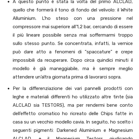
A questo punto è stata la volta del primo ALCLAD,
quello che formerà il tono di fondo del velivolo: il White
Alluminium. L’ho steso con una pressione nel
compressore mai superiore all’1,2 bar, cercando di essere
il più lineare possibile senza mai soffermarmi troppo
sullo stesso punto. Se concentrata, infatti, la vernice
può dare atto a fenomeni di “spaccature” e crepe
impossibili da recuperare. Dopo circa quindici minuti il
modello è già maneggiabile, ma è sempre meglio
attendere un’altra giornata prima di lavorarci sopra.
Per la differenziazione dei vari pannelli prodotti con
leghe e materiali differenti ho utilizzato altre tinte (sia
ALCLAD sia TESTORS), ma per rendermi bene conto
dell’effetto cromatico ho ricreato delle Chips fatte in
casa su un vecchio modello cavia. In seguito, ho scelto i
seguenti pigmenti: Darkened Aluminium e Magnesium
ALCLAD, e il Magnesium Testors giudicando