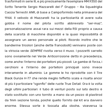
trasformati in serie III, e più precisamente l’esemplare MM.9350 del
Sotto Tenente Sergio Mazzarelli del I° Gruppo – IIIa Squadriglia
Caccia Terrestri ANR, di base a Campoformido nella primavera del
1944. Il velivolo di Mazzarelli ha la particolarità di avere sulla
gobba il nome del pilota scritto abbreviato “ser-maz”,
personalizzazione assai rara sui mezzi della RSI proprio a causa
della scarsità di macchine disponibli e la quasi impossibilità di
assegnare un aereo personale ai piloti. Ricordo inoltre che le
bandierine tricolori (anche dette francobolli) venivano poste con
la striscia verde
SEMPRE
rivolta verso il muso. I pozzetti carrello
sono ovviamente nel Verde Anticorrosione detto in precedenza,
come anche l’interno dei portelloni più piccoli. Le gambe di forza, i
cerchioni e l’interno dei portelloni principali sono invece
interamente in alluminio. Le gomme le ho riprodotte con il Tire
Black Gunze H-77 che rende meglio l’effetto scala e risalta ancor
di più il particolare “sgonfio” delle ruote True Detail. Ora è la volta
degli ultimi particolari: il tubo di venturi posto sul lato destro è
stato sostituito con uno tornito a mano da un pezzo di plastirod
da 1mm sezione tonda, poiché quello fornito dal kit era davvero
enorme. Stessa sorte è toccata alla cloche, viceversa la