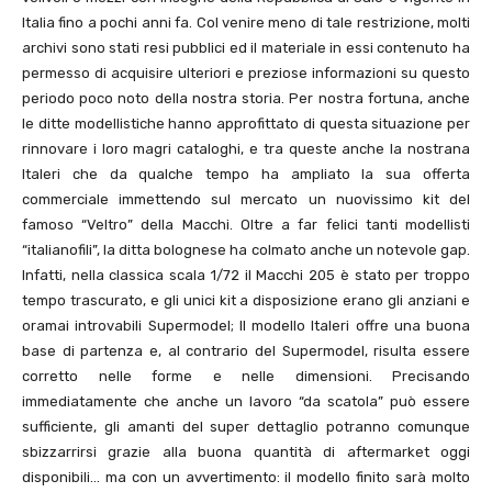
Italia fino a pochi anni fa. Col venire meno di tale restrizione, molti
archivi sono stati resi pubblici ed il materiale in essi contenuto ha
permesso di acquisire ulteriori e preziose informazioni su questo
periodo poco noto della nostra storia. Per nostra fortuna, anche
le ditte modellistiche hanno approfittato di questa situazione per
rinnovare i loro magri cataloghi, e tra queste anche la nostrana
Italeri che da qualche tempo ha ampliato la sua offerta
commerciale immettendo sul mercato un nuovissimo kit del
famoso “Veltro” della Macchi. Oltre a far felici tanti modellisti
“italianofili”, la ditta bolognese ha colmato anche un notevole gap.
Infatti, nella classica scala 1/72 il Macchi 205 è stato per troppo
tempo trascurato, e gli unici kit a disposizione erano gli anziani e
oramai introvabili Supermodel; Il modello Italeri offre una buona
base di partenza e, al contrario del Supermodel, risulta essere
corretto nelle forme e nelle dimensioni. Precisando
immediatamente che anche un lavoro “da scatola” può essere
sufficiente, gli amanti del super dettaglio potranno comunque
sbizzarrirsi grazie alla buona quantità di aftermarket oggi
disponibili… ma con un avvertimento: il modello finito sarà molto