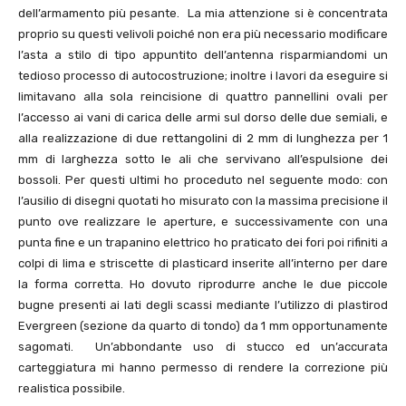
dell’armamento più pesante. La mia attenzione si è concentrata
proprio su questi velivoli poiché non era più necessario modificare
l’asta a stilo di tipo appuntito dell’antenna risparmiandomi un
tedioso processo di autocostruzione; inoltre i lavori da eseguire si
limitavano alla sola reincisione di quattro pannellini ovali per
l’accesso ai vani di carica delle armi sul dorso delle due semiali, e
alla realizzazione di due rettangolini di 2 mm di lunghezza per 1
mm di larghezza sotto le ali che servivano all’espulsione dei
bossoli. Per questi ultimi ho proceduto nel seguente modo: con
l’ausilio di disegni quotati ho misurato con la massima precisione il
punto ove realizzare le aperture, e successivamente con una
punta fine e un trapanino elettrico ho praticato dei fori poi rifiniti a
colpi di lima e striscette di plasticard inserite all’interno per dare
la forma corretta. Ho dovuto riprodurre anche le due piccole
bugne presenti ai lati degli scassi mediante l’utilizzo di plastirod
Evergreen (sezione da quarto di tondo) da 1 mm opportunamente
sagomati. Un’abbondante uso di stucco ed un’accurata
carteggiatura mi hanno permesso di rendere la correzione più
realistica possibile.