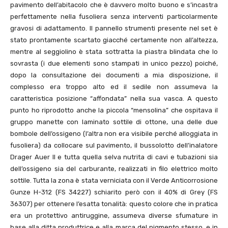
pavimento dell’abitacolo che è davvero molto buono e s’incastra
perfettamente nella fusoliera senza interventi particolarmente
gravosi di adattamento. Il pannello strumenti presente nel set è
stato prontamente scartato giacché certamente non all’altezza,
mentre al seggiolino è stata sottratta la piastra blindata che lo
sovrasta (i due elementi sono stampati in unico pezzo) poiché,
dopo la consultazione dei documenti a mia disposizione, il
complesso era troppo alto ed il sedile non assumeva la
caratteristica posizione “affondata” nella sua vasca. A questo
punto ho riprodotto anche la piccola “mensolina” che ospitava il
gruppo manette con laminato sottile di ottone, una delle due
bombole dell’ossigeno (l’altra non era visibile perché alloggiata in
fusoliera) da collocare sul pavimento, il bussolotto dell’inalatore
Drager Auer II e tutta quella selva nutrita di cavi e tubazioni sia
dell’ossigeno sia del carburante, realizzati in filo elettrico molto
sottile. Tutta la zona è stata verniciata con il Verde Anticorrosione
Gunze H-312 (FS 34227) schiarito però con il 40% di Grey (FS
36307) per ottenere l’esatta tonalità: questo colore che in pratica
era un protettivo antiruggine, assumeva diverse sfumature in
base alla ditta produttrice e alla marca del pigmento stesso, e in