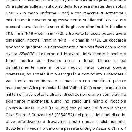
75 a splinter sulle ali (sul dorso della fusoliera si estendeva solo il
Grau 75 in modo uniforme – ndr) e con macchie di entrambe i
colori che sfumavano progressivamente sui fianchi. Talvolta era
presente una fascia bianca di larghezza standard in fusoliera
(11,5mm in 1/48 – 7,6mm in 1/72), altre volte la fascia poteva avere
dimensioni ridotte (7mm in 1/48 – 4,6mm in 1/72). Le coccarde
divennero quadrate, e rigorosamente a due soli fasci con la lama
rivolta
SEMPRE
all’esterno ed in avanti, inizialmente bianche a
fondo neutro per divenire nere a fondo bianco e poi
definitivamente nere a fondo neutro. Fatta questa dovuta
premessa, ho armato il mio aerografo e cominciato a stendere i
vari toni a mano libera, o al massimo con l’ausilio di piccole
mascherine. Altra particolarità dei Veltri di Salò erano le matricole
militari e i fasci sotto le ali che, di solito, non erano riverniciati ma
solamente mascherati. Quindi ho steso una mano di Nocciola
Chiaro 4 Gunze H-310 (FS 30219) con gli anelli di fumo in Verde
Oliva Scuro 2 Gunze H-65 (FS34052) nei pressi dei piani di coda,
dove effettivamente trovavano posto questi codici numerici.
Sotto le ali invece, ho dato una passata di Grigio Azzurro Chiaro 1