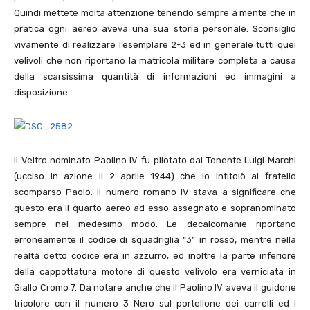
Quindi mettete molta attenzione tenendo sempre a mente che in
pratica ogni aereo aveva una sua storia personale. Sconsiglio
vivamente di realizzare l’esemplare 2-3 ed in generale tutti quei
velivoli che non riportano la matricola militare completa a causa
della scarsissima quantità di informazioni ed immagini a
disposizione.
Il Veltro nominato Paolino IV fu pilotato dal Tenente Luigi Marchi
(ucciso in azione il 2 aprile 1944) che lo intitolò al fratello
scomparso Paolo. Il numero romano IV stava a significare che
questo era il quarto aereo ad esso assegnato e sopranominato
sempre nel medesimo modo. Le decalcomanie riportano
erroneamente il codice di squadriglia “3” in rosso, mentre nella
realtà detto codice era in azzurro, ed inoltre la parte inferiore
della cappottatura motore di questo velivolo era verniciata in
Giallo Cromo 7. Da notare anche che il Paolino IV aveva il guidone
tricolore con il numero 3 Nero sul portellone dei carrelli ed i