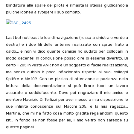
blindatura alle spalle del pilota è rimasta la stessa giudicandola
più che idonea a svolgere il suo compito.
Last but not least le luci di navigazione (rossa a sinistra e verde a
destra) e i due fili delle antenne realizzate con sprue filato a
caldo… e non vi dico quante camicie ho sudato per collocarli in
modo decente! In conclusione posso dire di essermi divertito. Di
certo il 205 in veste ANR non è un soggetto di facile realizzazione,
ma senza dubbio è poco inflazionato rispetto ai suoi colleghi
Spitfire e Me.109. Con un pizzico di attenzione e pazienza nella
lettura della documentazione si può tirare fuori un lavoro
accurato e soddisfacente. Devo poi ringraziare il mio amico e
mentore Maurizio Di Terlizzi per aver messo a mia disposizione le
sue infinite conoscenze sul Macchi 205, e la mia ragazza…
Martina, che mi ha fatto cosa molto gradita regalandomi questo
kit… in fondo se non fosse per lei, il mio Veltro non sarebbe su
queste pagine!