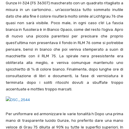
Gunze H-324 (FS 36307) mascherato con un quadrato ritagliato a
misura in un cartoncino… un’accortezza tutto sommato inutile
dato che alla fine il colore risulterà molto simile al Lichtgrau 76 che
quasi non sarà visibile. Poco male, in ogni caso c’è! La fascia
bianca in fusoliera è in Bianco Opaco, come del resto l’ogiva. Apro
di nuovo una piccola parentesi per precisare che proprio
quest’ultima non presentava il fondo in RLM 76 come si potrebbe
pensare, bensì in bianco che poi veniva stemperato a suon di
macchiette con il RLM 75. La spirale nera preesistente era
obliterata alla meglio, e veniva comunque mantenuto uno
spicchietto di ¾ di colore bianco. Finalmente, dopo lunghe ore di
consultazione di libri e documenti, la fase di verniciatura è
terminata dopo i soliti ritocchi dovuti a sbuffate troppo
accentuate e mottles troppo marcati.
Per uniformare ed armonizzare le varie tonalità h Dopo una prima
mano di trasparente lucido Gunze, ho preferito dare una mano
veloce di Grau 75 diluita al 90% su tutte le superfici superiori; In