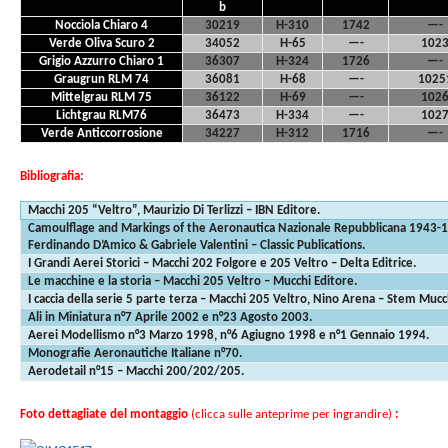
b
Nocciola Chiaro 4
30219
H-310
1742
—-
Verde Oliva Scuro 2
34052
H-65
—-
102
Grigio Azzurro Chiaro 1
36307
H-324
1726
—-
Graugrun RLM 74
36081
H-68
—-
1025
Mittelgrau RLM 75
36122
H-69
—-
102
Lichtgrau RLM76
36473
H-334
—-
102
Verde Anticcorrosione
34227
H-312
1716
—-
Bibliografia:
Macchi 205 “Veltro”, Maurizio Di Terlizzi – IBN Editore.
Camoulflage and Markings of the Aeronautica Nazionale Repubblicana 1943-
Ferdinando D’Amico & Gabriele Valentini – Classic Publications.
I Grandi Aerei Storici – Macchi 202 Folgore e 205 Veltro – Delta Editrice.
Le macchine e la storia – Macchi 205 Veltro – Mucchi Editore.
I caccia della serie 5 parte terza – Macchi 205 Veltro, Nino Arena – Stem Mucc
Ali in Miniatura n°7 Aprile 2002 e n°23 Agosto 2003.
Aerei Modellismo n°3 Marzo 1998, n°6 Agiugno 1998 e n°1 Gennaio 1994.
Monografie Aeronautiche Italiane n°70.
Aerodetail n°15 – Macchi 200/202/205.
Foto dettagliate del montaggio
(clicca sulle anteprime per ingrandire)
: