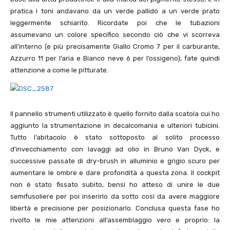
pratica i toni andavano da un verde pallido a un verde prato
leggermente schiarito. Ricordate poi che le tubazioni
assumevano un colore specifico secondo ciò che vi scorreva
all’interno (e più precisamente Giallo Cromo 7 per il carburante,
Azzurro 11 per l’aria e Bianco neve 6 per l’ossigeno), fate quindi
attenzione a come le pitturate.
Il pannello strumenti utilizzato è quello fornito dalla scatola cui ho
aggiunto la strumentazione in decalcomania e ulteriori tubicini.
Tutto l’abitacolo è stato sottoposto al solito processo
d’invecchiamento con lavaggi ad olio in Bruno Van Dyck, e
successive passate di dry-brush in alluminio e grigio scuro per
aumentare le ombre e dare profondità a questa zona. Il cockpit
non è stato fissato subito, bensì ho atteso di unire le due
semifusoliere per poi inserirlo da sotto così da avere maggiore
libertà e precisione per posizionarlo. Conclusa questa fase ho
rivolto le mie attenzioni all’assemblaggio vero e proprio: la