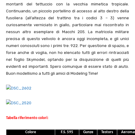
montanti del tettuccio con la vecchia mimetica tropicale.
Continuando, un piccolo portellino di accesso al alto destro della
fusoliera (all’altezza del trattino tra i codici 3 – 3) venne
curiosamente verniciato in giallo, particolare mai riscontrato in
nessun altro esemplare di Macchi 205. La matricola militare
precisa di questo velivolo è ancora oggi incompleta, e gli unici
numeri conosciuti sono i primi tre: 922. Per questione di spazio, e
forse anche di voglia, non ho elencato tutti gli errori rintracciati
nel foglio Skymodel, optando per la disquisizione di quelli più
evidenti ed importanti. Spero comunque di essere stato di aiuto.
Buon modellismo a tutti gli amici di Modeling Time!
Tabella riferimento colori:
Colore
F.S. 595
Gunze
Testors
Aeroma