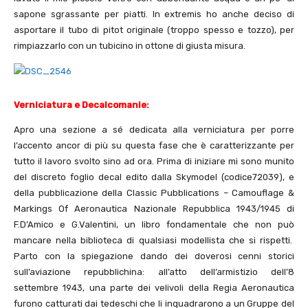
sapone sgrassante per piatti. In extremis ho anche deciso di
asportare il tubo di pitot originale (troppo spesso e tozzo), per
rimpiazzarlo con un tubicino in ottone di giusta misura.
Verniciatura e Decalcomanie:
Apro una sezione a sé dedicata alla verniciatura per porre
l’accento ancor di più su questa fase che è caratterizzante per
tutto il lavoro svolto sino ad ora. Prima di iniziare mi sono munito
del discreto foglio decal edito dalla Skymodel (codice72039), e
della pubblicazione della Classic Pubblications – Camouflage &
Markings Of Aeronautica Nazionale Repubblica 1943/1945 di
F.D’Amico e G.Valentini, un libro fondamentale che non può
mancare nella biblioteca di qualsiasi modellista che si rispetti.
Parto con la spiegazione dando dei doverosi cenni storici
sull’aviazione repubblichina: all’atto dell’armistizio dell’8
settembre 1943, una parte dei velivoli della Regia Aeronautica
furono catturati dai tedeschi che li inquadrarono a un Gruppe del