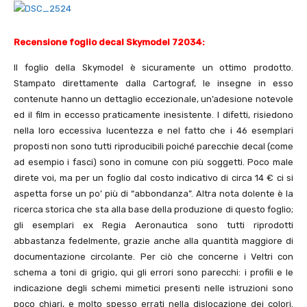
Recensione foglio decal Skymodel 72034:
Il foglio della Skymodel è sicuramente un ottimo prodotto.
Stampato direttamente dalla Cartograf, le insegne in esso
contenute hanno un dettaglio eccezionale, un’adesione notevole
ed il film in eccesso praticamente inesistente. I difetti, risiedono
nella loro eccessiva lucentezza e nel fatto che i 46 esemplari
proposti non sono tutti riproducibili poiché parecchie decal (come
ad esempio i fasci) sono in comune con più soggetti. Poco male
direte voi, ma per un foglio dal costo indicativo di circa 14 € ci si
aspetta forse un po’ più di “abbondanza”. Altra nota dolente è la
ricerca storica che sta alla base della produzione di questo foglio;
gli esemplari ex Regia Aeronautica sono tutti riprodotti
abbastanza fedelmente, grazie anche alla quantità maggiore di
documentazione circolante. Per ciò che concerne i Veltri con
schema a toni di grigio, qui gli errori sono parecchi: i profili e le
indicazione degli schemi mimetici presenti nelle istruzioni sono
poco chiari, e molto spesso errati nella dislocazione dei colori.