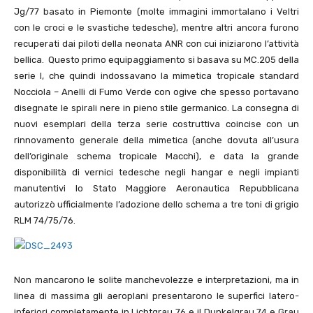
Jg/77 basato in Piemonte (molte immagini immortalano i Veltri
con le croci e le svastiche tedesche), mentre altri ancora furono
recuperati dai piloti della neonata ANR con cui iniziarono l’attività
bellica. Questo primo equipaggiamento si basava su MC.205 della
serie I, che quindi indossavano la mimetica tropicale standard
Nocciola – Anelli di Fumo Verde con ogive che spesso portavano
disegnate le spirali nere in pieno stile germanico. La consegna di
nuovi esemplari della terza serie costruttiva coincise con un
rinnovamento generale della mimetica (anche dovuta all’usura
dell’originale schema tropicale Macchi), e data la grande
disponibilità di vernici tedesche negli hangar e negli impianti
manutentivi lo Stato Maggiore Aeronautica Repubblicana
autorizzò ufficialmente l’adozione dello schema a tre toni di grigio
RLM 74/75/76.
Non mancarono le solite manchevolezze e interpretazioni, ma in
linea di massima gli aeroplani presentarono le superfici latero-
inferiori completamente in Lichtgrau 76 e il Dunkelgrau 74 e Grau