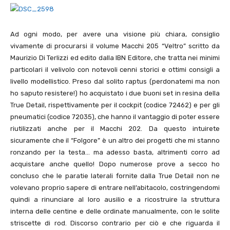
Ad ogni modo, per avere una visione più chiara, consiglio
vivamente di procurarsi il volume Macchi 205 “Veltro” scritto da
Maurizio Di Terlizzi ed edito dalla IBN Editore, che tratta nei minimi
particolari il velivolo con notevoli cenni storici e ottimi consigli a
livello modellistico. Preso dal solito raptus (perdonatemi ma non
ho saputo resistere!) ho acquistato i due buoni set in resina della
True Detail, rispettivamente per il cockpit (codice 72462) e per gli
pneumatici (codice 72035), che hanno il vantaggio di poter essere
riutilizzati anche per il Macchi 202. Da questo intuirete
sicuramente che il “Folgore” è un altro dei progetti che mi stanno
ronzando per la testa… ma adesso basta, altrimenti corro ad
acquistare anche quello! Dopo numerose prove a secco ho
concluso che le paratie laterali fornite dalla True Detail non ne
volevano proprio sapere di entrare nell’abitacolo, costringendomi
quindi a rinunciare al loro ausilio e a ricostruire la struttura
interna delle centine e delle ordinate manualmente, con le solite
striscette di rod. Discorso contrario per ciò e che riguarda il