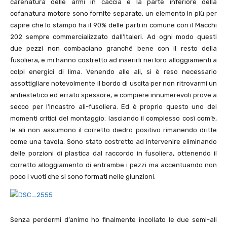
carenatura delle armi in caccia e la parte inferiore della
cofanatura motore sono fornite separate, un elemento in più per
capire che lo stampo ha il 90% delle parti in comune con il Macchi
202 sempre commercializzato dall’Italeri. Ad ogni modo questi
due pezzi non combaciano granché bene con il resto della
fusoliera, e mi hanno costretto ad inserirli nei loro alloggiamenti a
colpi energici di lima. Venendo alle ali, si è reso necessario
assottigliare notevolmente il bordo di uscita per non ritrovarmi un
antiestetico ed errato spessore, e compiere innumerevoli prove a
secco per l’incastro ali-fusoliera. Ed è proprio questo uno dei
momenti critici del montaggio: lasciando il complesso così com’è,
le ali non assumono il corretto diedro positivo rimanendo dritte
come una tavola. Sono stato costretto ad intervenire eliminando
delle porzioni di plastica dal raccordo in fusoliera, ottenendo il
corretto alloggiamento di entrambe i pezzi ma accentuando non
poco i vuoti che si sono formati nelle giunzioni.
Senza perdermi d’animo ho finalmente incollato le due semi-ali