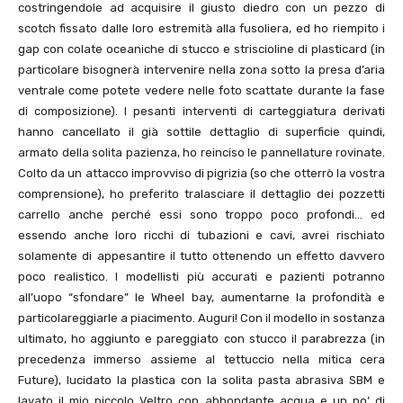
costringendole ad acquisire il giusto diedro con un pezzo di
scotch fissato dalle loro estremità alla fusoliera, ed ho riempito i
gap con colate oceaniche di stucco e striscioline di plasticard (in
particolare bisognerà intervenire nella zona sotto la presa d’aria
ventrale come potete vedere nelle foto scattate durante la fase
di composizione). I pesanti interventi di carteggiatura derivati
hanno cancellato il già sottile dettaglio di superficie quindi,
armato della solita pazienza, ho reinciso le pannellature rovinate.
Colto da un attacco improvviso di pigrizia (so che otterrò la vostra
comprensione), ho preferito tralasciare il dettaglio dei pozzetti
carrello anche perché essi sono troppo poco profondi… ed
essendo anche loro ricchi di tubazioni e cavi, avrei rischiato
solamente di appesantire il tutto ottenendo un effetto davvero
poco realistico. I modellisti più accurati e pazienti potranno
all’uopo “sfondare” le Wheel bay, aumentarne la profondità e
particolareggiarle a piacimento. Auguri! Con il modello in sostanza
ultimato, ho aggiunto e pareggiato con stucco il parabrezza (in
precedenza immerso assieme al tettuccio nella mitica cera
Future), lucidato la plastica con la solita pasta abrasiva SBM e
lavato il mio piccolo Veltro con abbondante acqua e un po’ di