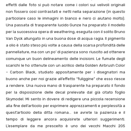
effetti dalle foto si può notare come i colori sui velivoli originali
non fossero così contrastati e netti nella separazione (in questo
particolare caso le immagini in bianco e nero ci aiutano molto).
Una passata di trasparente lucido Gunze ha preparato il modello
per la successiva opera di weathering, eseguita con il solito Bruno
Van Dyck allungato in una buona dose di acqua ragia. Il pigmento
a olio è stato steso più volte a causa della scarsa profondità delle
pannellature, ma con un po’ di pazienza sono riuscito ad ottenere
comunque un buon delineamento delle incisioni. Le fumate degli
scarichi le ho ottenute con un acrilico della Golden Airbrush Color
– Carbon Black, studiato appositamente per i disegnatori ma
buono anche per noi grazie all’effetto “fuliggine” che esso riesce
a rendere. Una nuova mano di trasparente ha preparato il fondo
per la disposizione delle decal prelevate dal già citato foglio
Skymodel. Mi sento in dovere di redigere una piccola recensione
alla fine dell’articolo per esprimere apprezzamenti e perplessità a
quest’articolo della ditta romana… se avrete la pazienza e il
tempo di leggere ancora acquisirete ulteriori suggerimenti.
L’esemplare da me prescelto è uno dei vecchi Macchi 205