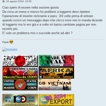
M
16 agosto 2024, 10:25
e
s
Ciao spero di essere nella sezione giusta
s
Da circa un mese e mezzo ho problemi a loggarmi devo ripetere
a
g
l'operazione di inserire nickname e pass. 3/4 volte prima di entrare
g
quando scrivo un messaggio dopo che clicco invio non lo manda dicendo
i
o
di loggarmi ma lo ero già e a volte mi basta cambiare pagina per non
esserlo più.
E' solo un problema mio o succede anche ad altri ?
Paolo