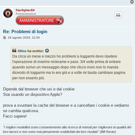
Starfighter84
Amministratore
Re: Problemi di login
M
16 agosto 2024, 11:04
e
s
s
lillino
ha scritto:
a
g
Da circa un mese e mezzo ho problemi a loggarmi devo ripetere
g
l'operazione di inserire nickname e pass. 3/4 volte prima di entrare
i
o
quando scrivo un messaggio dopo che clicco invio non lo manda
dicendo di loggarmi ma lo ero già e a volte mi basta cambiare pagina
per non esserlo più.
Dipende dal browser che usi e dai cookie.
Stai usando un dispositivo Apple?
prova a svuotare la cache del browser e a cancellare i cookie e vediamo
se cambia qualcosa.
Facci sapere!
"I migliori modellisti sono costantemente alla ricerca di metodi per migliorare la qualità del
loro lavoro e non sono mai pienamente soddisfatti dei loro risultati" (Bill Horan)