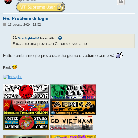
Supreme User
Re: Problemi di login
M
17 agosto 2024, 12:52
e
s
s
Starfighter84
ha scritto:
a
g
Facciamo una prova con Chrome e vediamo.
g
i
o
Fatto sembra meglio provo qualche giorno e vediamo come và
Paolo