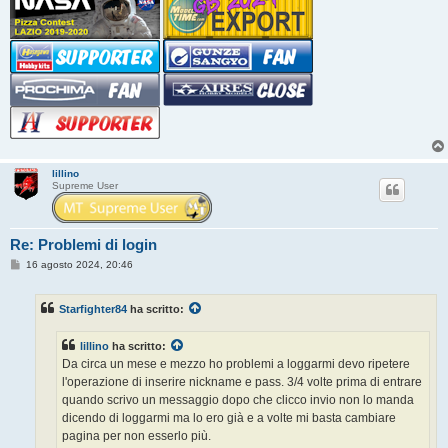
lillino
Supreme User
Re: Problemi di login
M
16 agosto 2024, 20:46
e
s
s
Starfighter84
ha scritto:
a
g
g
lillino
ha scritto:
i
o
Da circa un mese e mezzo ho problemi a loggarmi devo ripetere
l'operazione di inserire nickname e pass. 3/4 volte prima di entrare
quando scrivo un messaggio dopo che clicco invio non lo manda
dicendo di loggarmi ma lo ero già e a volte mi basta cambiare
pagina per non esserlo più.