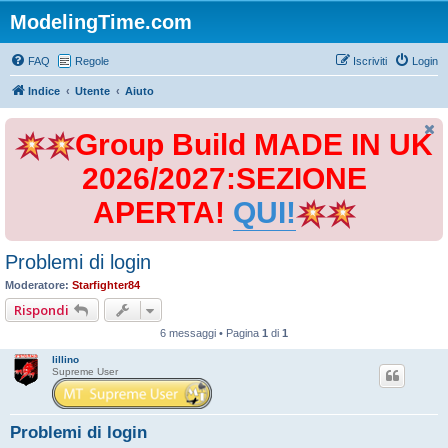
ModelingTime.com
FAQ
Regole
Iscriviti
Login
Indice
Utente
Aiuto
Group Build MADE IN UK
2026/2027:SEZIONE
APERTA!
QUI!
Problemi di login
Moderatore:
Starfighter84
Rispondi
6 messaggi • Pagina
1
di
1
lillino
Supreme User
Problemi di login