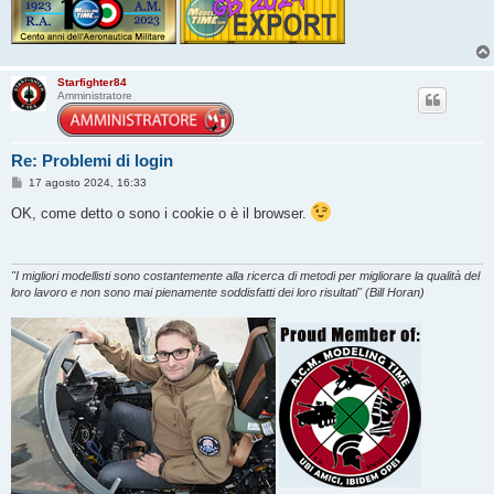
Starfighter84
Amministratore
Re: Problemi di login
M
17 agosto 2024, 16:33
e
s
OK, come detto o sono i cookie o è il browser.
s
a
g
g
i
"I migliori modellisti sono costantemente alla ricerca di metodi per migliorare la qualità del
o
loro lavoro e non sono mai pienamente soddisfatti dei loro risultati" (Bill Horan)