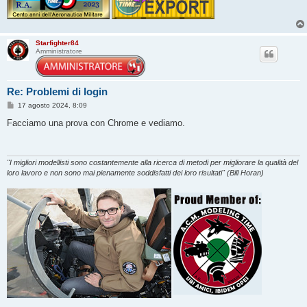
Starfighter84
Amministratore
Re: Problemi di login
M
17 agosto 2024, 8:09
e
s
Facciamo una prova con Chrome e vediamo.
s
a
g
g
i
"I migliori modellisti sono costantemente alla ricerca di metodi per migliorare la qualità del
o
loro lavoro e non sono mai pienamente soddisfatti dei loro risultati" (Bill Horan)