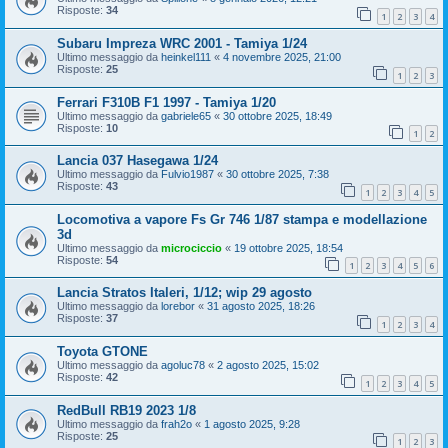
Risposte:
34
1
2
3
4
Subaru Impreza WRC 2001 - Tamiya 1/24
Ultimo messaggio da
heinkel111
«
4 novembre 2025, 21:00
Risposte:
25
1
2
3
Ferrari F310B F1 1997 - Tamiya 1/20
Ultimo messaggio da
gabriele65
«
30 ottobre 2025, 18:49
Risposte:
10
1
2
Lancia 037 Hasegawa 1/24
Ultimo messaggio da
Fulvio1987
«
30 ottobre 2025, 7:38
Risposte:
43
1
2
3
4
5
Locomotiva a vapore Fs Gr 746 1/87 stampa e modellazione
3d
Ultimo messaggio da
microciccio
«
19 ottobre 2025, 18:54
Risposte:
54
1
2
3
4
5
6
Lancia Stratos Italeri, 1/12; wip 29 agosto
Ultimo messaggio da
lorebor
«
31 agosto 2025, 18:26
Risposte:
37
1
2
3
4
Toyota GTONE
Ultimo messaggio da
agoluc78
«
2 agosto 2025, 15:02
Risposte:
42
1
2
3
4
5
RedBull RB19 2023 1/8
Ultimo messaggio da
frah2o
«
1 agosto 2025, 9:28
Risposte:
25
1
2
3