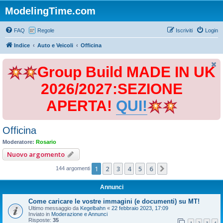
ModelingTime.com
FAQ
Regole
Iscriviti
Login
Indice
Auto e Veicoli
Officina
Group Build MADE IN UK
2026/2027:SEZIONE
APERTA!
QUI!
Officina
Moderatore:
Rosario
Nuovo argomento
1
2
3
4
5
6
Prossimo
144 argomenti
Annunci
Come caricare le vostre immagini (e documenti) su MT!
Ultimo messaggio da
Kegelbahn
«
22 febbraio 2023, 17:09
Inviato in
Moderazione e Annunci
Risposte:
35
1
2
3
4