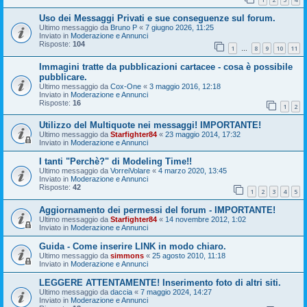
Uso dei Messaggi Privati e sue conseguenze sul forum.
Ultimo messaggio da
Bruno P
«
7 giugno 2026, 11:25
Inviato in
Moderazione e Annunci
Risposte:
104
1
8
9
10
11
…
Immagini tratte da pubblicazioni cartacee - cosa è possibile
pubblicare.
Ultimo messaggio da
Cox-One
«
3 maggio 2016, 12:18
Inviato in
Moderazione e Annunci
Risposte:
16
1
2
Utilizzo del Multiquote nei messaggi! IMPORTANTE!
Ultimo messaggio da
Starfighter84
«
23 maggio 2014, 17:32
Inviato in
Moderazione e Annunci
I tanti "Perchè?" di Modeling Time!!
Ultimo messaggio da
VorreiVolare
«
4 marzo 2020, 13:45
Inviato in
Moderazione e Annunci
Risposte:
42
1
2
3
4
5
Aggiornamento dei permessi del forum - IMPORTANTE!
Ultimo messaggio da
Starfighter84
«
14 novembre 2012, 1:02
Inviato in
Moderazione e Annunci
Guida - Come inserire LINK in modo chiaro.
Ultimo messaggio da
simmons
«
25 agosto 2010, 11:18
Inviato in
Moderazione e Annunci
LEGGERE ATTENTAMENTE! Inserimento foto di altri siti.
Ultimo messaggio da
daccia
«
7 maggio 2024, 14:27
Inviato in
Moderazione e Annunci