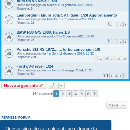
Audi R8 V8 Revell 1/24
Ultimo messaggio da
Alecs®
«
23 gennaio 2025, 19:10
Risposte:
8
Lamborghini Miura Jota SVJ Italeri 1/24 Aggiornamento
Ultimo messaggio da
Alberto C.
«
7 gennaio 2025, 13:42
Risposte:
22
1
2
3
BMW R80 G/S 1000, Italeri 1/9
Ultimo messaggio da
agoluc78
«
2 gennaio 2025, 15:40
Risposte:
28
1
2
3
Porsche 911 RS 1972.......Turbo conversion 1/8
Ultimo messaggio da
frah2o
«
11 dicembre 2024, 13:32
Risposte:
229
1
20
21
22
23
…
Ford gt40 revell 1/24
Ultimo messaggio da
Jochen
«
30 maggio 2024, 13:25
Risposte:
39
1
2
3
4
Nuovo argomento
1
2
3
4
5
6
Prossimo
144 argomenti
Vai a
PERMESSI FORUM
Non puoi
aprire nuovi argomenti
Non puoi
rispondere negli argomenti
Questo sito utilizza cookie al fine di fornire la