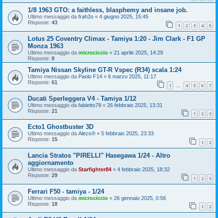
1/8 1963 GTO: a faithless, blasphemy and insane job.
Ultimo messaggio da
frah2o
«
4 giugno 2025, 15:45
Risposte:
43
1
2
3
4
5
Lotus 25 Coventry Climax - Tamiya 1:20 - Jim Clark - F1 GP
Monza 1963
Ultimo messaggio da
microciccio
«
21 aprile 2025, 14:29
Risposte:
8
Tamiya Nissan Skyline GT-R Vspec (R34) scala 1:24
Ultimo messaggio da
Paolo F14
«
6 marzo 2025, 11:17
Risposte:
61
1
4
5
6
7
…
Ducati Sperleggera V4 - Tamiya 1/12
Ultimo messaggio da
fabietto78
«
26 febbraio 2025, 13:31
Risposte:
21
1
2
3
Ecto1 Ghostbuster 3D
Ultimo messaggio da
Alecs®
«
5 febbraio 2025, 23:33
Risposte:
15
1
2
Lancia Stratos "PIRELLI" Hasegawa 1/24 - Altro
aggiornamento
Ultimo messaggio da
Starfighter84
«
4 febbraio 2025, 18:32
Risposte:
29
1
2
3
Ferrari F50 - tamiya - 1/24
Ultimo messaggio da
microciccio
«
26 gennaio 2025, 0:56
Risposte:
18
1
2