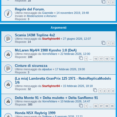
Risposte:
18
1
2
Regole del Forum.
Ultimo messaggio da
Giannide
«
14 novembre 2019, 19:48
Inviato in
Moderazione e Annunci
Risposte:
3
Argomenti
Scania 143M Topline 4x2
Ultimo messaggio da
Starfighter84
«
27 giugno 2026, 12:07
Risposte:
14
1
2
McLaren Mp4/4 1988 Kyosho 1:8 (DeA)
Ultimo messaggio da
VorreiVolare
«
22 febbraio 2026, 12:00
Risposte:
188
1
16
17
18
19
…
Cinture di sicurezza
Ultimo messaggio da
alpadue
«
17 febbraio 2026, 19:00
Risposte:
3
(La mia) Lambretta GranPrix 125 1971 - RetroReplicaModels
1/6
Ultimo messaggio da
Starfighter84
«
15 febbraio 2026, 18:18
Risposte:
32
1
2
3
4
Delta Monte 91 + Delta muletto + Delta SanRemo 91
Ultimo messaggio da
VorreiVolare
«
10 febbraio 2026, 14:47
Risposte:
385
1
36
37
38
39
…
Honda NSX Raybrig 1999
Ultimo messaggio da
Spillone
«
8 gennaio 2026, 12:21