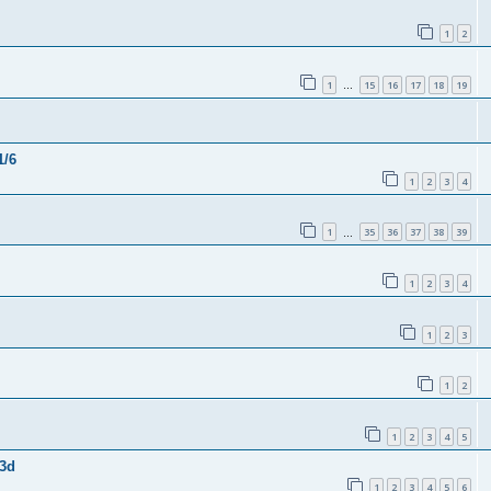
1
2
1
15
16
17
18
19
…
1/6
1
2
3
4
1
35
36
37
38
39
…
1
2
3
4
1
2
3
1
2
1
2
3
4
5
 3d
1
2
3
4
5
6