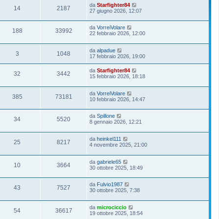
da
Starfighter84
14
2187
27 giugno 2026, 12:07
da
VorreiVolare
188
33992
22 febbraio 2026, 12:00
da
alpadue
3
1048
17 febbraio 2026, 19:00
da
Starfighter84
32
3442
15 febbraio 2026, 18:18
da
VorreiVolare
385
73181
10 febbraio 2026, 14:47
da
Spillone
34
5520
8 gennaio 2026, 12:21
da
heinkel111
25
8217
4 novembre 2025, 21:00
da
gabriele65
10
3664
30 ottobre 2025, 18:49
da
Fulvio1987
43
7527
30 ottobre 2025, 7:38
da
microciccio
54
36617
19 ottobre 2025, 18:54