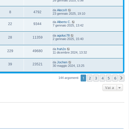
26 gennaio 2025, 0:56
da
Alecs®
8
4792
23 gennaio 2025, 19:10
da
Alberto C.
22
9344
7 gennaio 2025, 13:42
da
agoluc78
28
11359
2 gennaio 2025, 15:40
da
frah2o
229
49680
11 dicembre 2024, 13:32
da
Jochen
39
23521
30 maggio 2024, 13:25
1
2
3
4
5
6
P
144 argomenti
Vai a