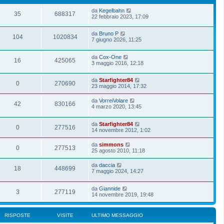
da
Kegelbahn
35
688317
22 febbraio 2023, 17:09
da
Bruno P
104
1020834
7 giugno 2026, 11:25
da
Cox-One
16
425065
3 maggio 2016, 12:18
da
Starfighter84
0
270690
23 maggio 2014, 17:32
da
VorreiVolare
42
830166
4 marzo 2020, 13:45
da
Starfighter84
0
277516
14 novembre 2012, 1:02
da
simmons
0
277513
25 agosto 2010, 11:18
da
daccia
18
448699
7 maggio 2024, 14:27
da
Giannide
3
277119
14 novembre 2019, 19:48
RISPOSTE
VISITE
ULTIMO MESSAGGIO