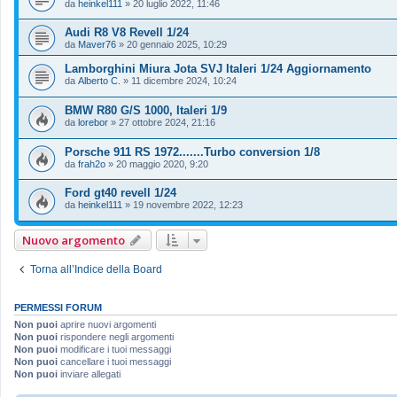
da
heinkel111
»
20 luglio 2022, 11:46
Audi R8 V8 Revell 1/24
da
Maver76
»
20 gennaio 2025, 10:29
Lamborghini Miura Jota SVJ Italeri 1/24 Aggiornamento
da
Alberto C.
»
11 dicembre 2024, 10:24
BMW R80 G/S 1000, Italeri 1/9
da
lorebor
»
27 ottobre 2024, 21:16
Porsche 911 RS 1972.......Turbo conversion 1/8
da
frah2o
»
20 maggio 2020, 9:20
Ford gt40 revell 1/24
da
heinkel111
»
19 novembre 2022, 12:23
Nuovo argomento
Torna all’Indice della Board
PERMESSI FORUM
Non puoi
aprire nuovi argomenti
Non puoi
rispondere negli argomenti
Non puoi
modificare i tuoi messaggi
Non puoi
cancellare i tuoi messaggi
Non puoi
inviare allegati