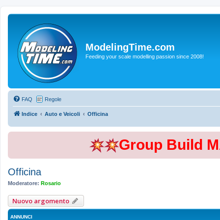
ModelingTime.com
Feeding your scale modelling passion since 2008!
FAQ
Regole
Indice
Auto e Veicoli
Officina
Group Build 
Officina
Moderatore:
Rosario
Nuovo argomento
ANNUNCI