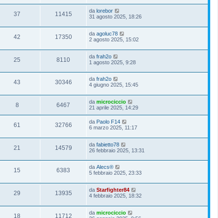
da
lorebor
37
11415
31 agosto 2025, 18:26
da
agoluc78
42
17350
2 agosto 2025, 15:02
da
frah2o
25
8110
1 agosto 2025, 9:28
da
frah2o
43
30346
4 giugno 2025, 15:45
da
microciccio
8
6467
21 aprile 2025, 14:29
da
Paolo F14
61
32766
6 marzo 2025, 11:17
da
fabietto78
21
14579
26 febbraio 2025, 13:31
da
Alecs®
15
6383
5 febbraio 2025, 23:33
da
Starfighter84
29
13935
4 febbraio 2025, 18:32
da
microciccio
18
11712