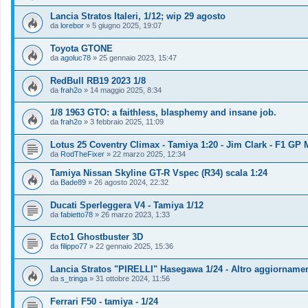
Lancia Stratos Italeri, 1/12; wip 29 agosto
da
lorebor
»
5 giugno 2025, 19:07
Toyota GTONE
da
agoluc78
»
25 gennaio 2023, 15:47
RedBull RB19 2023 1/8
da
frah2o
»
14 maggio 2025, 8:34
1/8 1963 GTO: a faithless, blasphemy and insane job.
da
frah2o
»
3 febbraio 2025, 11:09
Lotus 25 Coventry Climax - Tamiya 1:20 - Jim Clark - F1 GP
da
RodTheFixer
»
22 marzo 2025, 12:34
Tamiya Nissan Skyline GT-R Vspec (R34) scala 1:24
da
Bade89
»
26 agosto 2024, 22:32
Ducati Sperleggera V4 - Tamiya 1/12
da
fabietto78
»
26 marzo 2023, 1:33
Ecto1 Ghostbuster 3D
da
filippo77
»
22 gennaio 2025, 15:36
Lancia Stratos "PIRELLI" Hasegawa 1/24 - Altro aggiorname
da
s_tringa
»
31 ottobre 2024, 11:56
Ferrari F50 - tamiya - 1/24