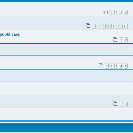
1
2
3
4
1
7
8
9
10
11
…
 pubblicare.
1
2
1
2
3
4
5
1
2