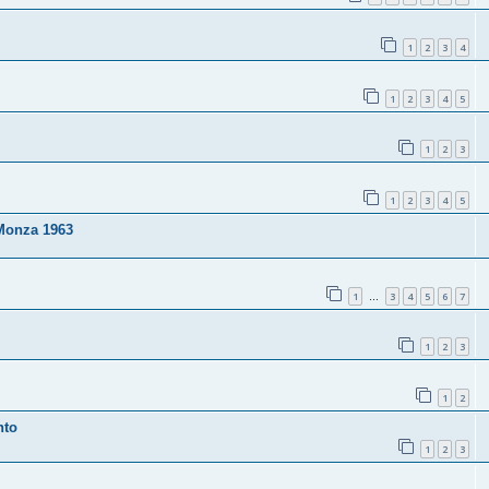
1
2
3
4
1
2
3
4
5
1
2
3
1
2
3
4
5
 Monza 1963
1
3
4
5
6
7
…
1
2
3
1
2
nto
1
2
3