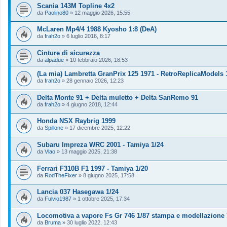
Scania 143M Topline 4x2
da
Paolino80
»
12 maggio 2026, 15:55
McLaren Mp4/4 1988 Kyosho 1:8 (DeA)
da
frah2o
»
6 luglio 2016, 8:17
Cinture di sicurezza
da
alpadue
»
10 febbraio 2026, 18:53
(La mia) Lambretta GranPrix 125 1971 - RetroReplicaModels 
da
frah2o
»
28 gennaio 2026, 12:23
Delta Monte 91 + Delta muletto + Delta SanRemo 91
da
frah2o
»
4 giugno 2018, 12:44
Honda NSX Raybrig 1999
da
Spillone
»
17 dicembre 2025, 12:22
Subaru Impreza WRC 2001 - Tamiya 1/24
da
Vlao
»
13 maggio 2025, 21:38
Ferrari F310B F1 1997 - Tamiya 1/20
da
RodTheFixer
»
8 giugno 2025, 17:58
Lancia 037 Hasegawa 1/24
da
Fulvio1987
»
1 ottobre 2025, 17:34
Locomotiva a vapore Fs Gr 746 1/87 stampa e modellazione
da
Bruma
»
30 luglio 2022, 12:43