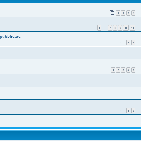
1
2
3
4
1
7
8
9
10
11
…
 pubblicare.
1
2
1
2
3
4
5
1
2