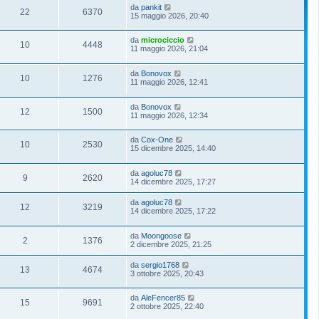
da
pankit
22
6370
15 maggio 2026, 20:40
da
microciccio
10
4448
11 maggio 2026, 21:04
da
Bonovox
10
1276
11 maggio 2026, 12:41
da
Bonovox
12
1500
11 maggio 2026, 12:34
da
Cox-One
10
2530
15 dicembre 2025, 14:40
da
agoluc78
9
2620
14 dicembre 2025, 17:27
da
agoluc78
12
3219
14 dicembre 2025, 17:22
da
Moongoose
2
1376
2 dicembre 2025, 21:25
da
sergio1768
13
4674
3 ottobre 2025, 20:43
da
AleFencer85
15
9691
2 ottobre 2025, 22:40