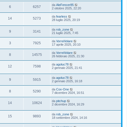
da
AleFencer85
6
6257
2 ottobre 2025, 22:20
da
fearless
14
5273
28 luglio 2025, 20:19
da
rob_zone
9
3141
21 luglio 2025, 7:45
da
VorreiVolare
3
7925
17 aprile 2025, 20:10
da
VorreiVolare
8
14575
26 febbraio 2025, 21:30
da
agoluc78
12
7598
2 gennaio 2025, 21:41
da
agoluc78
9
5915
2 gennaio 2025, 16:18
da
Cox-One
8
5290
7 dicembre 2024, 16:51
da
pitchup
14
10624
2 dicembre 2024, 16:29
da
rob_zone
15
9893
18 settembre 2024, 14:16