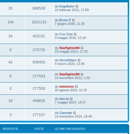
da
Kegelbahn
35
688528
22 febbraio 2023, 17:09
da
Bruno P
104
1021133
7 giugno 2026, 11:25
da
Cox-One
16
425151
3 maggio 2016, 12:18
da
Starfighter84
0
270725
23 maggio 2014, 17:32
da
VorreiVolare
42
830403
4 marzo 2020, 13:45
da
Starfighter84
0
277553
14 novembre 2012, 1:02
da
simmons
0
277550
25 agosto 2010, 11:18
da
daccia
18
448835
7 maggio 2024, 14:27
da
Giannide
3
277157
14 novembre 2019, 19:48
RISPOSTE
VISITE
ULTIMO MESSAGGIO