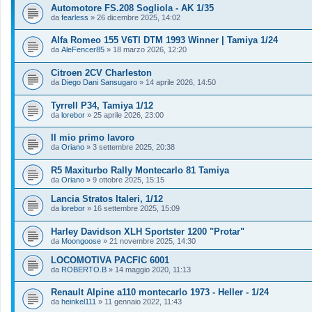
Automotore FS.208 Sogliola - AK 1/35
da
fearless
»
26 dicembre 2025, 14:02
Alfa Romeo 155 V6TI DTM 1993 Winner | Tamiya 1/24
da
AleFencer85
»
18 marzo 2026, 12:20
Citroen 2CV Charleston
da
Diego Dani Sansugaro
»
14 aprile 2026, 14:50
Tyrrell P34, Tamiya 1/12
da
lorebor
»
25 aprile 2026, 23:00
Il mio primo lavoro
da
Oriano
»
3 settembre 2025, 20:38
R5 Maxiturbo Rally Montecarlo 81 Tamiya
da
Oriano
»
9 ottobre 2025, 15:15
Lancia Stratos Italeri, 1/12
da
lorebor
»
16 settembre 2025, 15:09
Harley Davidson XLH Sportster 1200 "Protar"
da
Moongoose
»
21 novembre 2025, 14:30
LOCOMOTIVA PACFIC 6001
da
ROBERTO.B
»
14 maggio 2020, 11:13
Renault Alpine a110 montecarlo 1973 - Heller - 1/24
da
heinkel111
»
11 gennaio 2022, 11:43