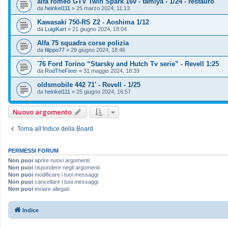
alfa romeo GTV Twin Spark 16v - tamiya - 1/24 - restauro
da
heinkel111
»
25 marzo 2024, 11:13
Kawasaki 750-RS Z2 - Aoshima 1/12
da
LuigiKart
»
21 giugno 2024, 18:04
Alfa 75 squadra corse polizia
da
filippo77
»
29 giugno 2024, 18:46
'76 Ford Torino “Starsky and Hutch Tv serie” - Revell 1:25
da
RodTheFixer
»
31 maggio 2024, 18:39
oldsmobile 442 71' - Revell - 1/25
da
heinkel111
»
25 giugno 2024, 16:57
Nuovo argomento
Torna all’Indice della Board
PERMESSI FORUM
Non puoi
aprire nuovi argomenti
Non puoi
rispondere negli argomenti
Non puoi
modificare i tuoi messaggi
Non puoi
cancellare i tuoi messaggi
Non puoi
inviare allegati
Indice