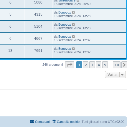
da
VorreiVolare
6
5080
16 settembre 2024, 20:50
da
Bonovox
5
4315
16 settembre 2024, 13:28
da
Bonovox
6
5104
16 settembre 2024, 13:23
da
Bonovox
6
4667
16 settembre 2024, 12:37
da
Bonovox
13
7691
16 settembre 2024, 12:32
Pagina
1
di
10
1
2
3
4
5
10
P
246 argomenti
…
Vai a
Contattaci
Cancella cookie
Tutti gli orari sono
UTC+02:00