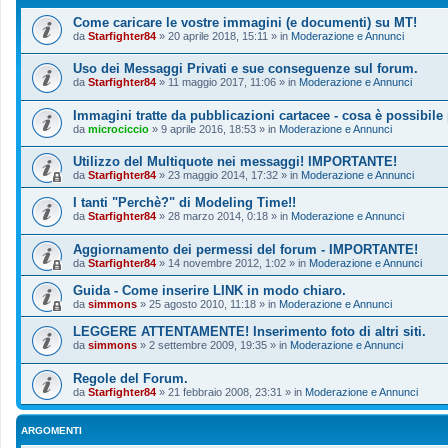
Come caricare le vostre immagini (e documenti) su MT!
da
Starfighter84
»
20 aprile 2018, 15:11
» in
Moderazione e Annunci
Uso dei Messaggi Privati e sue conseguenze sul forum.
da
Starfighter84
»
11 maggio 2017, 11:06
» in
Moderazione e Annunci
Immagini tratte da pubblicazioni cartacee - cosa è possibile
da
microciccio
»
9 aprile 2016, 18:53
» in
Moderazione e Annunci
Utilizzo del Multiquote nei messaggi! IMPORTANTE!
da
Starfighter84
»
23 maggio 2014, 17:32
» in
Moderazione e Annunci
I tanti "Perchè?" di Modeling Time!!
da
Starfighter84
»
28 marzo 2014, 0:18
» in
Moderazione e Annunci
Aggiornamento dei permessi del forum - IMPORTANTE!
da
Starfighter84
»
14 novembre 2012, 1:02
» in
Moderazione e Annunci
Guida - Come inserire LINK in modo chiaro.
da
simmons
»
25 agosto 2010, 11:18
» in
Moderazione e Annunci
LEGGERE ATTENTAMENTE! Inserimento foto di altri siti.
da
simmons
»
2 settembre 2009, 19:35
» in
Moderazione e Annunci
Regole del Forum.
da
Starfighter84
»
21 febbraio 2008, 23:31
» in
Moderazione e Annunci
ARGOMENTI