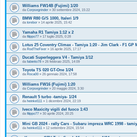
Williams FW14B (Fujimi) 1/20
da
Corpsegrinder
»
30 settembre 2024, 15:22
BMW R80 G/S 1000, Italeri 1/9
da
lorebor
»
14 aprile 2025, 15:42
Yamaha R1 Tamiya 1:12 x 2
da
filippo77
»
17 luglio 2025, 0:28
Lotus 25 Coventry Climax - Tamiya 1:20 - Jim Clark - F1 GP
da
RodTheFixer
»
16 aprile 2025, 17:17
Ducati Superleggera V4 - Tamiya 1/12
da
fabietto78
»
26 febbraio 2025, 14:09
Toyota TS 020 GT-One 1/24
da
Roca00
»
26 gennaio 2024, 17:58
Williams FW16 (Fujimi) 1:20
da
Corpsegrinder
»
20 maggio 2024, 3:30
Renault 5 turbo -tamiya- 1/24
da
heinkel111
»
1 dicembre 2024, 22:19
Iveco Maxicity vigili del fuoco 1:43
da
filippo77
»
30 aprile 2024, 20:25
Mini GB 2024 - rally Cars - Subaru impreza WRC 1998 - tamiy
da
heinkel111
»
12 settembre 2024, 15:54