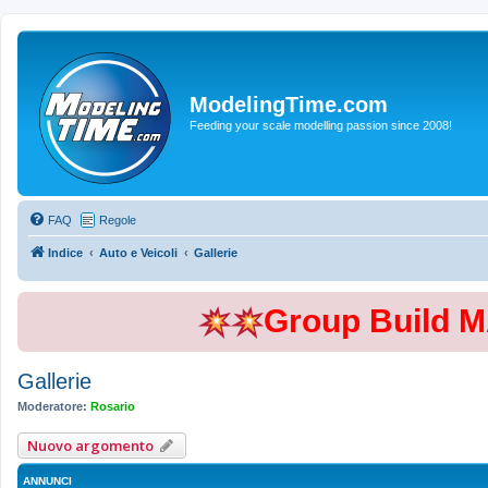
ModelingTime.com
Feeding your scale modelling passion since 2008!
FAQ
Regole
Indice
Auto e Veicoli
Gallerie
Group Build 
Gallerie
Moderatore:
Rosario
Nuovo argomento
ANNUNCI