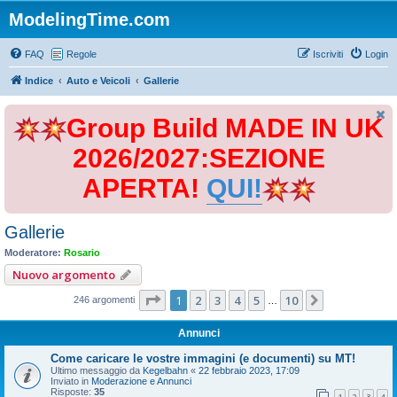
ModelingTime.com
FAQ
Regole
Iscriviti
Login
Indice
Auto e Veicoli
Gallerie
Group Build MADE IN UK
2026/2027:SEZIONE
APERTA!
QUI!
Gallerie
Moderatore:
Rosario
Nuovo argomento
Pagina
1
di
10
1
2
3
4
5
10
Prossimo
246 argomenti
…
Annunci
Come caricare le vostre immagini (e documenti) su MT!
Ultimo messaggio da
Kegelbahn
«
22 febbraio 2023, 17:09
Inviato in
Moderazione e Annunci
Risposte:
35
1
2
3
4