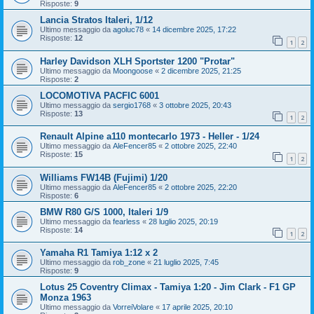
Risposte:
9
Lancia Stratos Italeri, 1/12
Ultimo messaggio da
agoluc78
«
14 dicembre 2025, 17:22
Risposte:
12
1
2
Harley Davidson XLH Sportster 1200 "Protar"
Ultimo messaggio da
Moongoose
«
2 dicembre 2025, 21:25
Risposte:
2
LOCOMOTIVA PACFIC 6001
Ultimo messaggio da
sergio1768
«
3 ottobre 2025, 20:43
Risposte:
13
1
2
Renault Alpine a110 montecarlo 1973 - Heller - 1/24
Ultimo messaggio da
AleFencer85
«
2 ottobre 2025, 22:40
Risposte:
15
1
2
Williams FW14B (Fujimi) 1/20
Ultimo messaggio da
AleFencer85
«
2 ottobre 2025, 22:20
Risposte:
6
BMW R80 G/S 1000, Italeri 1/9
Ultimo messaggio da
fearless
«
28 luglio 2025, 20:19
Risposte:
14
1
2
Yamaha R1 Tamiya 1:12 x 2
Ultimo messaggio da
rob_zone
«
21 luglio 2025, 7:45
Risposte:
9
Lotus 25 Coventry Climax - Tamiya 1:20 - Jim Clark - F1 GP
Monza 1963
Ultimo messaggio da
VorreiVolare
«
17 aprile 2025, 20:10