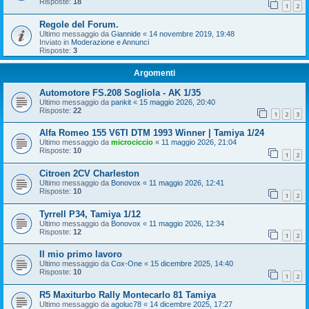
Risposte:
18
1
2
Regole del Forum.
Ultimo messaggio da
Giannide
«
14 novembre 2019, 19:48
Inviato in
Moderazione e Annunci
Risposte:
3
Argomenti
Automotore FS.208 Sogliola - AK 1/35
Ultimo messaggio da
pankit
«
15 maggio 2026, 20:40
Risposte:
22
1
2
3
Alfa Romeo 155 V6TI DTM 1993 Winner | Tamiya 1/24
Ultimo messaggio da
microciccio
«
11 maggio 2026, 21:04
Risposte:
10
1
2
Citroen 2CV Charleston
Ultimo messaggio da
Bonovox
«
11 maggio 2026, 12:41
Risposte:
10
1
2
Tyrrell P34, Tamiya 1/12
Ultimo messaggio da
Bonovox
«
11 maggio 2026, 12:34
Risposte:
12
1
2
Il mio primo lavoro
Ultimo messaggio da
Cox-One
«
15 dicembre 2025, 14:40
Risposte:
10
1
2
R5 Maxiturbo Rally Montecarlo 81 Tamiya
Ultimo messaggio da
agoluc78
«
14 dicembre 2025, 17:27