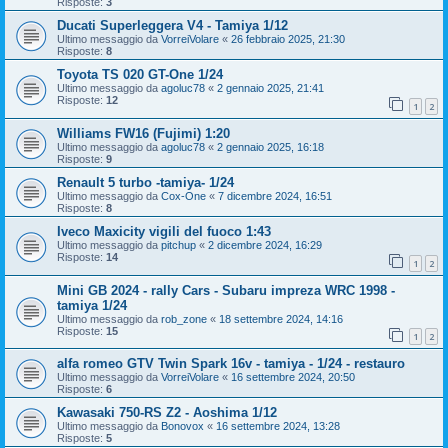
Risposte:
3
Ducati Superleggera V4 - Tamiya 1/12
Ultimo messaggio da
VorreiVolare
«
26 febbraio 2025, 21:30
Risposte:
8
Toyota TS 020 GT-One 1/24
Ultimo messaggio da
agoluc78
«
2 gennaio 2025, 21:41
Risposte:
12
1
2
Williams FW16 (Fujimi) 1:20
Ultimo messaggio da
agoluc78
«
2 gennaio 2025, 16:18
Risposte:
9
Renault 5 turbo -tamiya- 1/24
Ultimo messaggio da
Cox-One
«
7 dicembre 2024, 16:51
Risposte:
8
Iveco Maxicity vigili del fuoco 1:43
Ultimo messaggio da
pitchup
«
2 dicembre 2024, 16:29
Risposte:
14
1
2
Mini GB 2024 - rally Cars - Subaru impreza WRC 1998 -
tamiya 1/24
Ultimo messaggio da
rob_zone
«
18 settembre 2024, 14:16
Risposte:
15
1
2
alfa romeo GTV Twin Spark 16v - tamiya - 1/24 - restauro
Ultimo messaggio da
VorreiVolare
«
16 settembre 2024, 20:50
Risposte:
6
Kawasaki 750-RS Z2 - Aoshima 1/12
Ultimo messaggio da
Bonovox
«
16 settembre 2024, 13:28
Risposte:
5