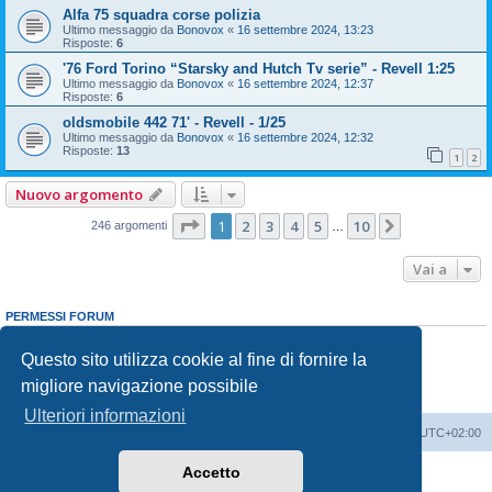
Alfa 75 squadra corse polizia
Ultimo messaggio da
Bonovox
«
16 settembre 2024, 13:23
Risposte:
6
'76 Ford Torino “Starsky and Hutch Tv serie” - Revell 1:25
Ultimo messaggio da
Bonovox
«
16 settembre 2024, 12:37
Risposte:
6
oldsmobile 442 71' - Revell - 1/25
Ultimo messaggio da
Bonovox
«
16 settembre 2024, 12:32
Risposte:
13
1
2
Nuovo argomento
Pagina
1
di
10
1
2
3
4
5
10
Prossimo
246 argomenti
…
Vai a
PERMESSI FORUM
Non puoi
aprire nuovi argomenti
Non puoi
rispondere negli argomenti
Questo sito utilizza cookie al fine di fornire la
Non puoi
modificare i tuoi messaggi
migliore navigazione possibile
Non puoi
cancellare i tuoi messaggi
Non puoi
inviare allegati
Ulteriori informazioni
Indice
Contattaci
Cancella cookie
Tutti gli orari sono
UTC+02:00
Accetto
Creato da
phpBB
® Forum Software © phpBB Limited
Traduzione Italiana
phpBB-Italia.it