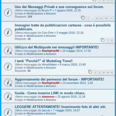
Uso dei Messaggi Privati e sue conseguenze sul forum.
Ultimo messaggio da
Bruno P
«
7 giugno 2026, 11:25
Inviato in
Moderazione e Annunci
Risposte:
104
1
8
9
10
11
…
Immagini tratte da pubblicazioni cartacee - cosa è possibile
pubblicare.
Ultimo messaggio da
Cox-One
«
3 maggio 2016, 12:18
Inviato in
Moderazione e Annunci
Risposte:
16
1
2
Utilizzo del Multiquote nei messaggi! IMPORTANTE!
Ultimo messaggio da
Starfighter84
«
23 maggio 2014, 17:32
Inviato in
Moderazione e Annunci
I tanti "Perchè?" di Modeling Time!!
Ultimo messaggio da
VorreiVolare
«
4 marzo 2020, 13:45
Inviato in
Moderazione e Annunci
Risposte:
42
1
2
3
4
5
Aggiornamento dei permessi del forum - IMPORTANTE!
Ultimo messaggio da
Starfighter84
«
14 novembre 2012, 1:02
Inviato in
Moderazione e Annunci
Guida - Come inserire LINK in modo chiaro.
Ultimo messaggio da
simmons
«
25 agosto 2010, 11:18
Inviato in
Moderazione e Annunci
LEGGERE ATTENTAMENTE! Inserimento foto di altri siti.
Ultimo messaggio da
daccia
«
7 maggio 2024, 14:27
Inviato in
Moderazione e Annunci