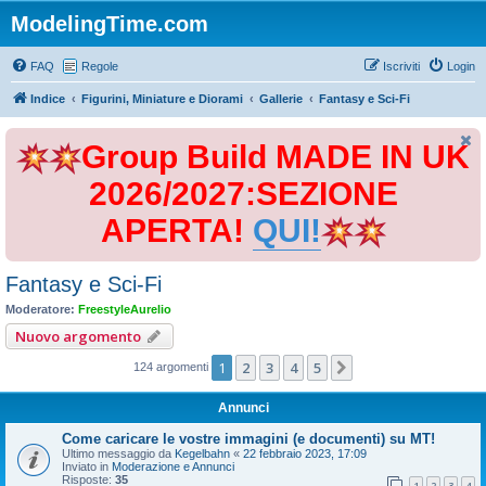
ModelingTime.com
FAQ
Regole
Iscriviti
Login
Indice
Figurini, Miniature e Diorami
Gallerie
Fantasy e Sci-Fi
Group Build MADE IN UK
2026/2027:SEZIONE
APERTA!
QUI!
Fantasy e Sci-Fi
Moderatore:
FreestyleAurelio
Nuovo argomento
1
2
3
4
5
Prossimo
124 argomenti
Annunci
Come caricare le vostre immagini (e documenti) su MT!
Ultimo messaggio da
Kegelbahn
«
22 febbraio 2023, 17:09
Inviato in
Moderazione e Annunci
Risposte:
35
1
2
3
4