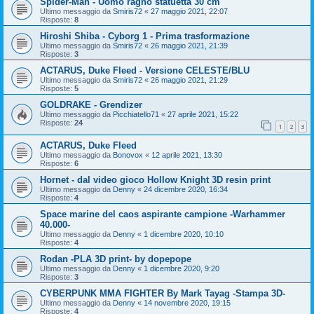
Spider-Man - Uomo ragno statuetta 30 cm
Ultimo messaggio da
Smiris72
«
27 maggio 2021, 22:07
Risposte:
8
Hiroshi Shiba - Cyborg 1 - Prima trasformazione
Ultimo messaggio da
Smiris72
«
26 maggio 2021, 21:39
Risposte:
3
ACTARUS, Duke Fleed - Versione CELESTE/BLU
Ultimo messaggio da
Smiris72
«
26 maggio 2021, 21:29
Risposte:
5
GOLDRAKE - Grendizer
Ultimo messaggio da
Picchiatello71
«
27 aprile 2021, 15:22
Risposte:
24
1
2
3
ACTARUS, Duke Fleed
Ultimo messaggio da
Bonovox
«
12 aprile 2021, 13:30
Risposte:
6
Hornet - dal video gioco Hollow Knight 3D resin print
Ultimo messaggio da
Denny
«
24 dicembre 2020, 16:34
Risposte:
4
Space marine del caos aspirante campione -Warhammer
40.000-
Ultimo messaggio da
Denny
«
1 dicembre 2020, 10:10
Risposte:
4
Rodan -PLA 3D print- by dopepope
Ultimo messaggio da
Denny
«
1 dicembre 2020, 9:20
Risposte:
3
CYBERPUNK MMA FIGHTER By Mark Tayag -Stampa 3D-
Ultimo messaggio da
Denny
«
14 novembre 2020, 19:15
Risposte:
4