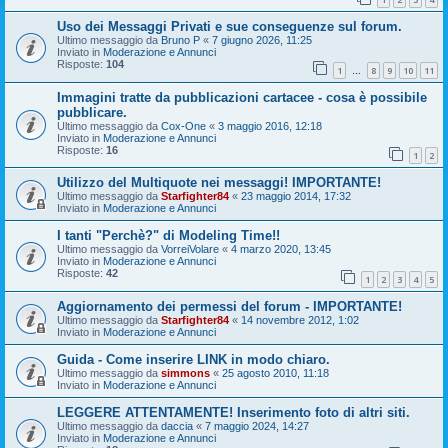
Uso dei Messaggi Privati e sue conseguenze sul forum.
Ultimo messaggio da
Bruno P
«
7 giugno 2026, 11:25
Inviato in
Moderazione e Annunci
Risposte:
104
1
8
9
10
11
…
Immagini tratte da pubblicazioni cartacee - cosa è possibile
pubblicare.
Ultimo messaggio da
Cox-One
«
3 maggio 2016, 12:18
Inviato in
Moderazione e Annunci
Risposte:
16
1
2
Utilizzo del Multiquote nei messaggi! IMPORTANTE!
Ultimo messaggio da
Starfighter84
«
23 maggio 2014, 17:32
Inviato in
Moderazione e Annunci
I tanti "Perchè?" di Modeling Time!!
Ultimo messaggio da
VorreiVolare
«
4 marzo 2020, 13:45
Inviato in
Moderazione e Annunci
Risposte:
42
1
2
3
4
5
Aggiornamento dei permessi del forum - IMPORTANTE!
Ultimo messaggio da
Starfighter84
«
14 novembre 2012, 1:02
Inviato in
Moderazione e Annunci
Guida - Come inserire LINK in modo chiaro.
Ultimo messaggio da
simmons
«
25 agosto 2010, 11:18
Inviato in
Moderazione e Annunci
LEGGERE ATTENTAMENTE! Inserimento foto di altri siti.
Ultimo messaggio da
daccia
«
7 maggio 2024, 14:27
Inviato in
Moderazione e Annunci