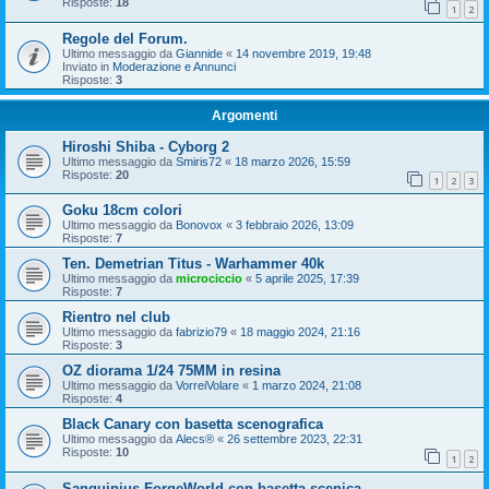
Risposte:
18
1
2
Regole del Forum.
Ultimo messaggio da
Giannide
«
14 novembre 2019, 19:48
Inviato in
Moderazione e Annunci
Risposte:
3
Argomenti
Hiroshi Shiba - Cyborg 2
Ultimo messaggio da
Smiris72
«
18 marzo 2026, 15:59
Risposte:
20
1
2
3
Goku 18cm colori
Ultimo messaggio da
Bonovox
«
3 febbraio 2026, 13:09
Risposte:
7
Ten. Demetrian Titus - Warhammer 40k
Ultimo messaggio da
microciccio
«
5 aprile 2025, 17:39
Risposte:
7
Rientro nel club
Ultimo messaggio da
fabrizio79
«
18 maggio 2024, 21:16
Risposte:
3
OZ diorama 1/24 75MM in resina
Ultimo messaggio da
VorreiVolare
«
1 marzo 2024, 21:08
Risposte:
4
Black Canary con basetta scenografica
Ultimo messaggio da
Alecs®
«
26 settembre 2023, 22:31
Risposte:
10
1
2
Sanguinius ForgeWorld con basetta scenica