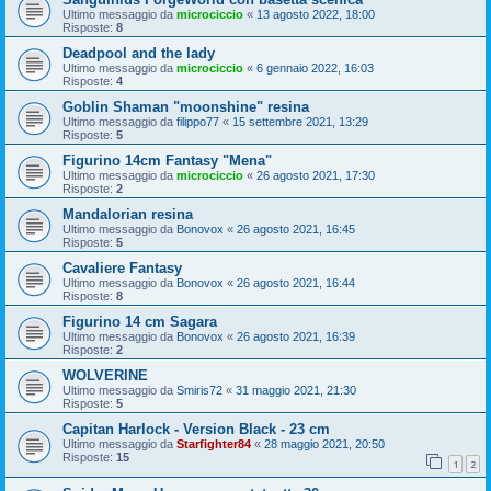
Ultimo messaggio da
microciccio
«
13 agosto 2022, 18:00
Risposte:
8
Deadpool and the lady
Ultimo messaggio da
microciccio
«
6 gennaio 2022, 16:03
Risposte:
4
Goblin Shaman "moonshine" resina
Ultimo messaggio da
filippo77
«
15 settembre 2021, 13:29
Risposte:
5
Figurino 14cm Fantasy "Mena"
Ultimo messaggio da
microciccio
«
26 agosto 2021, 17:30
Risposte:
2
Mandalorian resina
Ultimo messaggio da
Bonovox
«
26 agosto 2021, 16:45
Risposte:
5
Cavaliere Fantasy
Ultimo messaggio da
Bonovox
«
26 agosto 2021, 16:44
Risposte:
8
Figurino 14 cm Sagara
Ultimo messaggio da
Bonovox
«
26 agosto 2021, 16:39
Risposte:
2
WOLVERINE
Ultimo messaggio da
Smiris72
«
31 maggio 2021, 21:30
Risposte:
5
Capitan Harlock - Version Black - 23 cm
Ultimo messaggio da
Starfighter84
«
28 maggio 2021, 20:50
Risposte:
15
1
2