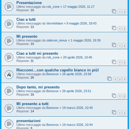
Presentazione
Ultimo messaggio da
rob_zone
«
17 maggio 2026, 11:17
Risposte:
15
1
2
Ciao a tutti
Ultimo messaggio da
VorreiVolare
«
9 maggio 2026, 18:43
Risposte:
12
1
2
Mi presento
Ultimo messaggio da
siderum_tenus
«
1 maggio 2026, 19:39
Risposte:
10
1
2
Ciao a tutti mi presento
Ultimo messaggio da
rob_zone
«
29 aprile 2026, 10:45
Risposte:
11
1
2
Rieccomi…con qualche capello bianco in più!
Ultimo messaggio da
Bonovox
«
26 aprile 2026, 23:58
Risposte:
26
1
2
3
Dopo tanto, mi presento
Ultimo messaggio da
Bonovox
«
26 aprile 2026, 23:51
Risposte:
16
1
2
Mi presento a tutti
Ultimo messaggio da
Bonovox
«
19 marzo 2026, 10:45
Risposte:
14
1
2
presentazioni
Ultimo messaggio da
Bonovox
«
19 marzo 2026, 10:44
Risposte:
9