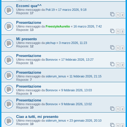
Eccomi qua^^
Ultimo messaggio da
Poli 19
«
17 marzo 2026, 9:18
Risposte:
17
1
2
Presentazione
Ultimo messaggio da
FreestyleAurelio
«
16 marzo 2026, 7:42
Risposte:
13
1
2
Mi presento
Ultimo messaggio da
pitchup
«
3 marzo 2026, 11:23
Risposte:
12
1
2
Presentazione
Ultimo messaggio da
Bonovox
«
17 febbraio 2026, 13:27
Risposte:
11
1
2
Presentazione
Ultimo messaggio da
siderum_tenus
«
11 febbraio 2026, 21:15
Risposte:
7
Presentazione
Ultimo messaggio da
Bonovox
«
9 febbraio 2026, 13:03
Risposte:
9
Presentazione
Ultimo messaggio da
Bonovox
«
9 febbraio 2026, 13:02
Risposte:
10
1
2
Ciao a tutti, mi presento
Ultimo messaggio da
siderum_tenus
«
23 gennaio 2026, 20:10
Risposte:
10
1
2