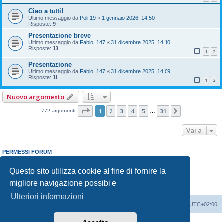
Ciao a tutti!
Ultimo messaggio da
Poli 19
«
1 gennaio 2026, 14:50
Risposte:
9
Presentazione breve
Ultimo messaggio da
Fabio_147
«
31 dicembre 2025, 14:10
Risposte:
13
1
2
Presentazione
Ultimo messaggio da
Fabio_147
«
31 dicembre 2025, 14:09
Risposte:
11
1
2
Nuovo argomento
Pagina
1
di
31
1
2
3
4
5
31
Prossimo
772 argomenti
…
Vai a
PERMESSI FORUM
Non puoi
aprire nuovi argomenti
Non puoi
rispondere negli argomenti
Questo sito utilizza cookie al fine di fornire la
Non puoi
modificare i tuoi messaggi
migliore navigazione possibile
Non puoi
cancellare i tuoi messaggi
Non puoi
inviare allegati
Ulteriori informazioni
Indice
Contattaci
Cancella cookie
Tutti gli orari sono
UTC+02:00
Creato da
phpBB
® Forum Software © phpBB Limited