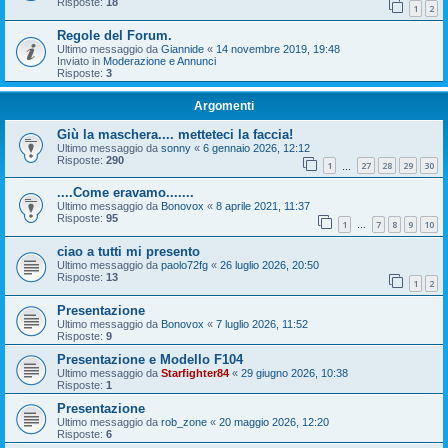
Risposte:
18
1
2
Regole del Forum.
Ultimo messaggio da
Giannide
«
14 novembre 2019, 19:48
Inviato in
Moderazione e Annunci
Risposte:
3
Argomenti
Giù la maschera.... metteteci la faccia!
Ultimo messaggio da
sonny
«
6 gennaio 2026, 12:12
Risposte:
290
1
27
28
29
30
…
....Come eravamo.......
Ultimo messaggio da
Bonovox
«
8 aprile 2021, 11:37
Risposte:
95
1
7
8
9
10
…
ciao a tutti mi presento
Ultimo messaggio da
paolo72fg
«
26 luglio 2026, 20:50
Risposte:
13
1
2
Presentazione
Ultimo messaggio da
Bonovox
«
7 luglio 2026, 11:52
Risposte:
9
Presentazione e Modello F104
Ultimo messaggio da
Starfighter84
«
29 giugno 2026, 10:38
Risposte:
1
Presentazione
Ultimo messaggio da
rob_zone
«
20 maggio 2026, 12:20
Risposte:
6