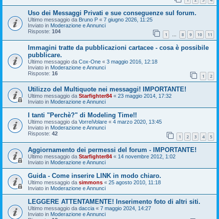
Uso dei Messaggi Privati e sue conseguenze sul forum.
Ultimo messaggio da
Bruno P
«
7 giugno 2026, 11:25
Inviato in
Moderazione e Annunci
Risposte:
104
1
8
9
10
11
…
Immagini tratte da pubblicazioni cartacee - cosa è possibile
pubblicare.
Ultimo messaggio da
Cox-One
«
3 maggio 2016, 12:18
Inviato in
Moderazione e Annunci
Risposte:
16
1
2
Utilizzo del Multiquote nei messaggi! IMPORTANTE!
Ultimo messaggio da
Starfighter84
«
23 maggio 2014, 17:32
Inviato in
Moderazione e Annunci
I tanti "Perchè?" di Modeling Time!!
Ultimo messaggio da
VorreiVolare
«
4 marzo 2020, 13:45
Inviato in
Moderazione e Annunci
Risposte:
42
1
2
3
4
5
Aggiornamento dei permessi del forum - IMPORTANTE!
Ultimo messaggio da
Starfighter84
«
14 novembre 2012, 1:02
Inviato in
Moderazione e Annunci
Guida - Come inserire LINK in modo chiaro.
Ultimo messaggio da
simmons
«
25 agosto 2010, 11:18
Inviato in
Moderazione e Annunci
LEGGERE ATTENTAMENTE! Inserimento foto di altri siti.
Ultimo messaggio da
daccia
«
7 maggio 2024, 14:27
Inviato in
Moderazione e Annunci