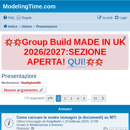
ModelingTime.com
FAQ
Regole
Iscriviti
Login
Indice
Utente
Presentazioni
Group Build MADE IN UK
2026/2027:SEZIONE
APERTA!
QUI!
Presentazioni
Moderatore:
Starfighter84
Nuovo argomento
Pagina
1
di
31
1
2
3
4
5
31
Prossimo
772 argomenti
…
Annunci
Come caricare le vostre immagini (e documenti) su MT!
Ultimo messaggio da
Kegelbahn
«
22 febbraio 2023, 17:09
Inviato in
Moderazione e Annunci
Risposte:
35
1
2
3
4