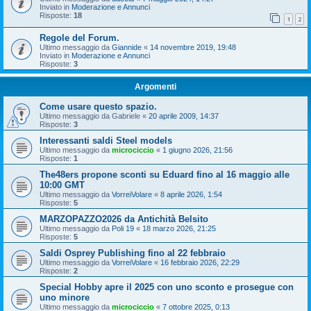
Inviato in
Moderazione e Annunci
Risposte:
18
1
2
Regole del Forum.
Ultimo messaggio da
Giannide
«
14 novembre 2019, 19:48
Inviato in
Moderazione e Annunci
Risposte:
3
Argomenti
Come usare questo spazio.
Ultimo messaggio da
Gabriele
«
20 aprile 2009, 14:37
Risposte:
3
Interessanti saldi Steel models
Ultimo messaggio da
microciccio
«
1 giugno 2026, 21:56
Risposte:
1
The48ers propone sconti su Eduard fino al 16 maggio alle
10:00 GMT
Ultimo messaggio da
VorreiVolare
«
8 aprile 2026, 1:54
Risposte:
5
MARZOPAZZO2026 da Antichità Belsito
Ultimo messaggio da
Poli 19
«
18 marzo 2026, 21:25
Risposte:
5
Saldi Osprey Publishing fino al 22 febbraio
Ultimo messaggio da
VorreiVolare
«
16 febbraio 2026, 22:29
Risposte:
2
Special Hobby apre il 2025 con uno sconto e prosegue con
uno minore
Ultimo messaggio da
microciccio
«
7 ottobre 2025, 0:13