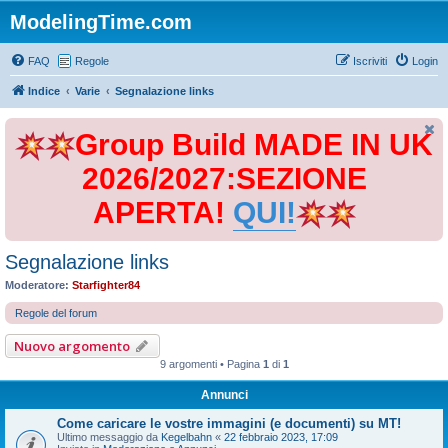
ModelingTime.com
FAQ
Regole
Iscriviti
Login
Indice
Varie
Segnalazione links
Group Build MADE IN UK
2026/2027:SEZIONE
APERTA!
QUI!
Segnalazione links
Moderatore:
Starfighter84
Regole del forum
Nuovo argomento
9 argomenti • Pagina
1
di
1
Annunci
Come caricare le vostre immagini (e documenti) su MT!
Ultimo messaggio da
Kegelbahn
«
22 febbraio 2023, 17:09