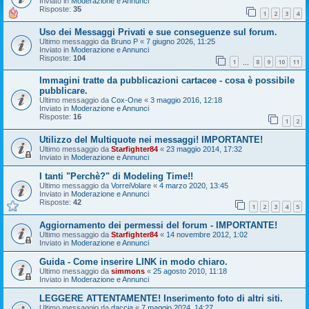
Inviato in
Moderazione e Annunci
Risposte:
35
1
2
3
4
Uso dei Messaggi Privati e sue conseguenze sul forum.
Ultimo messaggio da
Bruno P
«
7 giugno 2026, 11:25
Inviato in
Moderazione e Annunci
Risposte:
104
1
8
9
10
11
…
Immagini tratte da pubblicazioni cartacee - cosa è possibile
pubblicare.
Ultimo messaggio da
Cox-One
«
3 maggio 2016, 12:18
Inviato in
Moderazione e Annunci
Risposte:
16
1
2
Utilizzo del Multiquote nei messaggi! IMPORTANTE!
Ultimo messaggio da
Starfighter84
«
23 maggio 2014, 17:32
Inviato in
Moderazione e Annunci
I tanti "Perchè?" di Modeling Time!!
Ultimo messaggio da
VorreiVolare
«
4 marzo 2020, 13:45
Inviato in
Moderazione e Annunci
Risposte:
42
1
2
3
4
5
Aggiornamento dei permessi del forum - IMPORTANTE!
Ultimo messaggio da
Starfighter84
«
14 novembre 2012, 1:02
Inviato in
Moderazione e Annunci
Guida - Come inserire LINK in modo chiaro.
Ultimo messaggio da
simmons
«
25 agosto 2010, 11:18
Inviato in
Moderazione e Annunci
LEGGERE ATTENTAMENTE! Inserimento foto di altri siti.
Ultimo messaggio da
daccia
«
7 maggio 2024, 14:27