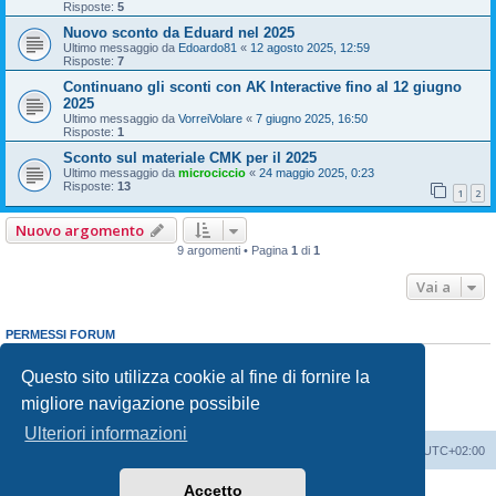
Risposte:
5
Nuovo sconto da Eduard nel 2025
Ultimo messaggio da
Edoardo81
«
12 agosto 2025, 12:59
Risposte:
7
Continuano gli sconti con AK Interactive fino al 12 giugno
2025
Ultimo messaggio da
VorreiVolare
«
7 giugno 2025, 16:50
Risposte:
1
Sconto sul materiale CMK per il 2025
Ultimo messaggio da
microciccio
«
24 maggio 2025, 0:23
Risposte:
13
1
2
Nuovo argomento
9 argomenti • Pagina
1
di
1
Vai a
PERMESSI FORUM
Non puoi
aprire nuovi argomenti
Non puoi
rispondere negli argomenti
Questo sito utilizza cookie al fine di fornire la
Non puoi
modificare i tuoi messaggi
migliore navigazione possibile
Non puoi
cancellare i tuoi messaggi
Non puoi
inviare allegati
Ulteriori informazioni
Indice
Contattaci
Cancella cookie
Tutti gli orari sono
UTC+02:00
Accetto
Creato da
phpBB
® Forum Software © phpBB Limited