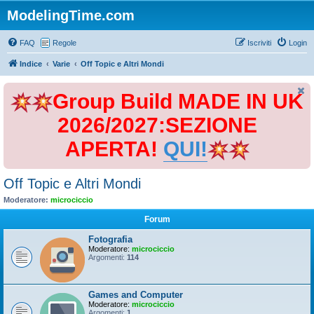
ModelingTime.com
FAQ
Regole
Iscriviti
Login
Indice
Varie
Off Topic e Altri Mondi
Group Build MADE IN UK
2026/2027:SEZIONE
APERTA!
QUI!
Off Topic e Altri Mondi
Moderatore:
microciccio
Forum
Fotografia
Moderatore:
microciccio
Argomenti:
114
Games and Computer
Moderatore:
microciccio
Argomenti:
1