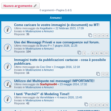
Nuovo argomento
0 argomenti • Pagina
1
di
1
Annunci
Come caricare le vostre immagini (e documenti) su MT!
Ultimo messaggio da
Kegelbahn
«
22 febbraio 2023, 17:09
Inviato in
Moderazione e Annunci
Risposte:
35
1
2
3
4
Uso dei Messaggi Privati e sue conseguenze sul forum.
Ultimo messaggio da
Bruno P
«
7 giugno 2026, 11:25
Inviato in
Moderazione e Annunci
Risposte:
104
1
8
9
10
11
…
Immagini tratte da pubblicazioni cartacee - cosa è possibile
pubblicare.
Ultimo messaggio da
Cox-One
«
3 maggio 2016, 12:18
Inviato in
Moderazione e Annunci
Risposte:
16
1
2
Utilizzo del Multiquote nei messaggi! IMPORTANTE!
Ultimo messaggio da
Starfighter84
«
23 maggio 2014, 17:32
Inviato in
Moderazione e Annunci
I tanti "Perchè?" di Modeling Time!!
Ultimo messaggio da
VorreiVolare
«
4 marzo 2020, 13:45
Inviato in
Moderazione e Annunci
Risposte:
42
1
2
3
4
5