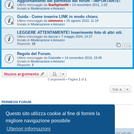
Aggiornamento dei permessi del forum - IMPORTANTE!
Ultimo messaggio da
Starfighter84
«
14 novembre 2012, 1:02
Inviato in
Moderazione e Annunci
Guida - Come inserire LINK in modo chiaro.
Ultimo messaggio da
simmons
«
25 agosto 2010, 11:18
Inviato in
Moderazione e Annunci
LEGGERE ATTENTAMENTE! Inserimento foto di altri siti.
Ultimo messaggio da
daccia
«
7 maggio 2024, 14:27
Inviato in
Moderazione e Annunci
Risposte:
18
1
2
Regole del Forum.
Ultimo messaggio da
Giannide
«
14 novembre 2019, 19:48
Inviato in
Moderazione e Annunci
Risposte:
3
Nuovo argomento
0 argomenti • Pagina
1
di
1
Vai a
PERMESSI FORUM
Non puoi
aprire nuovi argomenti
Non puoi
rispondere negli argomenti
Questo sito utilizza cookie al fine di fornire la
Non puoi
modificare i tuoi messaggi
migliore navigazione possibile
Non puoi
cancellare i tuoi messaggi
Non puoi
inviare allegati
Ulteriori informazioni
Indice
Contattaci
Cancella cookie
Tutti gli orari sono
UTC+02:00