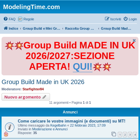
ModelingTime.com
FAQ
Regole
Iscriviti
Login
Indice
Group Build e Mini Group Build
Raccolta Group Build
Group Build Made in UK 2026
Group Build MADE IN UK
2026/2027:SEZIONE
APERTA!
QUI!
Group Build Made in UK 2026
Moderatore:
Starfighter84
Nuovo argomento
11 argomenti • Pagina
1
di
1
Annunci
Come caricare le vostre immagini (e documenti) su MT!
Ultimo messaggio da
Kegelbahn
«
22 febbraio 2023, 17:09
Inviato in
Moderazione e Annunci
Risposte:
35
1
2
3
4