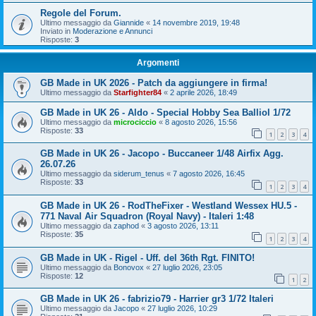
Regole del Forum.
Ultimo messaggio da
Giannide
«
14 novembre 2019, 19:48
Inviato in
Moderazione e Annunci
Risposte:
3
Argomenti
GB Made in UK 2026 - Patch da aggiungere in firma!
Ultimo messaggio da
Starfighter84
«
2 aprile 2026, 18:49
GB Made in UK 26 - Aldo - Special Hobby Sea Balliol 1/72
Ultimo messaggio da
microciccio
«
8 agosto 2026, 15:56
Risposte:
33
1
2
3
4
GB Made in UK 26 - Jacopo - Buccaneer 1/48 Airfix Agg.
26.07.26
Ultimo messaggio da
siderum_tenus
«
7 agosto 2026, 16:45
Risposte:
33
1
2
3
4
GB Made in UK 26 - RodTheFixer - Westland Wessex HU.5 -
771 Naval Air Squadron (Royal Navy) - Italeri 1:48
Ultimo messaggio da
zaphod
«
3 agosto 2026, 13:11
Risposte:
35
1
2
3
4
GB Made in UK - Rigel - Uff. del 36th Rgt. FINITO!
Ultimo messaggio da
Bonovox
«
27 luglio 2026, 23:05
Risposte:
12
1
2
GB Made in UK 26 - fabrizio79 - Harrier gr3 1/72 Italeri
Ultimo messaggio da
Jacopo
«
27 luglio 2026, 10:29