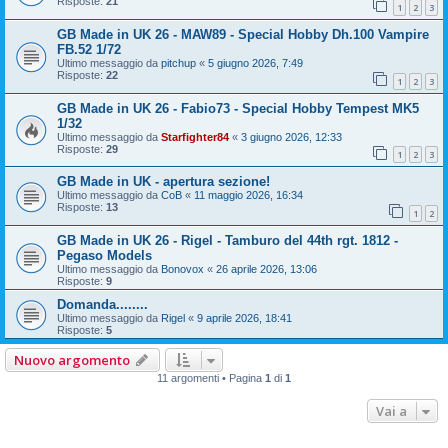
Risposte:
21
1
2
3
GB Made in UK 26 - MAW89 - Special Hobby Dh.100 Vampire
FB.52 1/72
Ultimo messaggio da
pitchup
«
5 giugno 2026, 7:49
Risposte:
22
1
2
3
GB Made in UK 26 - Fabio73 - Special Hobby Tempest MK5
1/32
Ultimo messaggio da
Starfighter84
«
3 giugno 2026, 12:33
Risposte:
29
1
2
3
GB Made in UK - apertura sezione!
Ultimo messaggio da
CoB
«
11 maggio 2026, 16:34
Risposte:
13
1
2
GB Made in UK 26 - Rigel - Tamburo del 44th rgt. 1812 -
Pegaso Models
Ultimo messaggio da
Bonovox
«
26 aprile 2026, 13:06
Risposte:
9
Domanda........
Ultimo messaggio da
Rigel
«
9 aprile 2026, 18:41
Risposte:
5
Nuovo argomento
11 argomenti • Pagina
1
di
1
Vai a