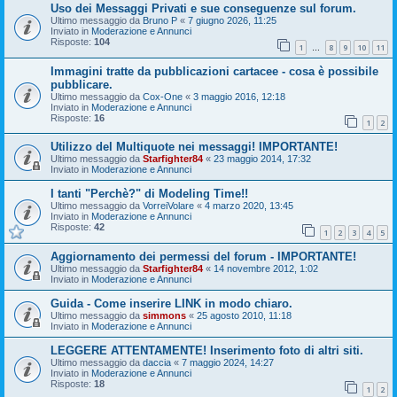
Uso dei Messaggi Privati e sue conseguenze sul forum.
Ultimo messaggio da
Bruno P
«
7 giugno 2026, 11:25
Inviato in
Moderazione e Annunci
Risposte:
104
1
8
9
10
11
…
Immagini tratte da pubblicazioni cartacee - cosa è possibile
pubblicare.
Ultimo messaggio da
Cox-One
«
3 maggio 2016, 12:18
Inviato in
Moderazione e Annunci
Risposte:
16
1
2
Utilizzo del Multiquote nei messaggi! IMPORTANTE!
Ultimo messaggio da
Starfighter84
«
23 maggio 2014, 17:32
Inviato in
Moderazione e Annunci
I tanti "Perchè?" di Modeling Time!!
Ultimo messaggio da
VorreiVolare
«
4 marzo 2020, 13:45
Inviato in
Moderazione e Annunci
Risposte:
42
1
2
3
4
5
Aggiornamento dei permessi del forum - IMPORTANTE!
Ultimo messaggio da
Starfighter84
«
14 novembre 2012, 1:02
Inviato in
Moderazione e Annunci
Guida - Come inserire LINK in modo chiaro.
Ultimo messaggio da
simmons
«
25 agosto 2010, 11:18
Inviato in
Moderazione e Annunci
LEGGERE ATTENTAMENTE! Inserimento foto di altri siti.
Ultimo messaggio da
daccia
«
7 maggio 2024, 14:27
Inviato in
Moderazione e Annunci
Risposte:
18
1
2