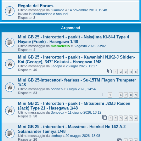
Regole del Forum.
Ultimo messaggio da
Giannide
«
14 novembre 2019, 19:48
Inviato in
Moderazione e Annunci
Risposte:
3
Argomenti
Mini GB 25 - Intercettori - pankit - Nakajima Ki-84-I Type 4
Hayate (Frank) - Hasegawa 1/48
Ultimo messaggio da
microciccio
«
5 agosto 2026, 23:02
Risposte:
4
Mini GB 25 - Intercettori - pankit - Kawanishi N1K2-J Shiden-
Kai (George), 343° Kokutai - Hasegawa 1/48
Ultimo messaggio da
Jacopo
«
26 luglio 2026, 12:17
Risposte:
46
1
2
3
4
5
Mini GB 25-Intercettori- fearless - Su-15TM Flagon Trumpeter
1/48
Ultimo messaggio da
ponisch
«
7 luglio 2026, 14:54
Risposte:
83
1
6
7
8
9
…
Mini GB 25 - Intercettori - pankit - Mitsubishi J2M3 Raiden
(Jack) Type 21 - Hasegawa 1/48
Ultimo messaggio da
Bonovox
«
11 giugno 2026, 13:12
Risposte:
50
1
2
3
4
5
6
Mini GB 25 - intercettori - Massimo - Heinkel He 162 A-2
Salamander Tamiya 1/48
Ultimo messaggio da
pitchup
«
20 maggio 2026, 18:08
Risposte:
20