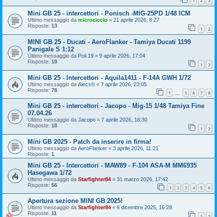
1
2
3
Mini GB 25 - intercettori - Ponisch -MIG-25PD 1/48 ICM
Ultimo messaggio da
microciccio
«
21 aprile 2026, 8:27
Risposte:
13
1
2
MINI GB 25 - Ducati - AeroFlanker - Tamiya Ducati 1199
Panigale S 1:12
Ultimo messaggio da
Poli 19
«
9 aprile 2026, 17:04
Risposte:
19
1
2
Mini GB 25 - Intercettori - Aquila1411 - F-14A GWH 1/72
Ultimo messaggio da
Alecs®
«
7 aprile 2026, 23:05
Risposte:
78
1
5
6
7
8
…
Mini GB 25 - intercettori - Jacopo - Mig-15 1/48 Tamiya Fine
07.04.26
Ultimo messaggio da
Jacopo
«
7 aprile 2026, 18:30
Risposte:
18
1
2
Mini GB 2025 - Patch da inserire in firma!
Ultimo messaggio da
AeroFlanker
«
3 aprile 2026, 11:21
Risposte:
1
Mini GB 25 - Intercettori - MAW89 - F-104 ASA-M MM6935
Hasegawa 1/72
Ultimo messaggio da
Starfighter84
«
31 marzo 2026, 17:42
Risposte:
56
1
2
3
4
5
6
Apertura sezione MINI GB 2025!
Ultimo messaggio da
Starfighter84
«
6 dicembre 2025, 16:28
Risposte:
11
1
2