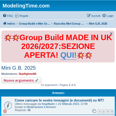
ModelingTime.com
FAQ
Regole
Iscriviti
Login
Indice
Group Build e Mini Group Build
Raccolta Mini Group Build
Mini G.B. 2025
Group Build MADE IN UK
2026/2027:SEZIONE
APERTA!
QUI!
Mini G.B. 2025
Moderatore:
Starfighter84
Nuovo argomento
14 argomenti • Pagina
1
di
1
Annunci
Come caricare le vostre immagini (e documenti) su MT!
Ultimo messaggio da
Kegelbahn
«
22 febbraio 2023, 17:09
Inviato in
Moderazione e Annunci
Risposte:
35
1
2
3
4