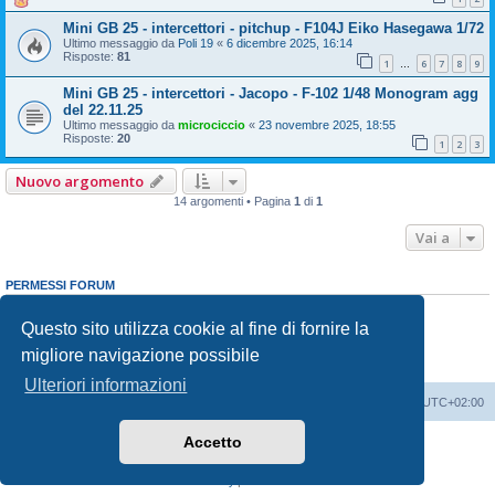
Mini GB 25 - intercettori - pitchup - F104J Eiko Hasegawa 1/72
Ultimo messaggio da
Poli 19
«
6 dicembre 2025, 16:14
Risposte:
81
1
6
7
8
9
…
Mini GB 25 - intercettori - Jacopo - F-102 1/48 Monogram agg
del 22.11.25
Ultimo messaggio da
microciccio
«
23 novembre 2025, 18:55
Risposte:
20
1
2
3
Nuovo argomento
14 argomenti • Pagina
1
di
1
Vai a
PERMESSI FORUM
Non puoi
aprire nuovi argomenti
Non puoi
rispondere negli argomenti
Questo sito utilizza cookie al fine di fornire la
Non puoi
modificare i tuoi messaggi
migliore navigazione possibile
Non puoi
cancellare i tuoi messaggi
Non puoi
inviare allegati
Ulteriori informazioni
Indice
Contattaci
Cancella cookie
Tutti gli orari sono
UTC+02:00
Accetto
Creato da
phpBB
® Forum Software © phpBB Limited
Traduzione Italiana
phpBB-Italia.it
Privacy
|
Condizioni