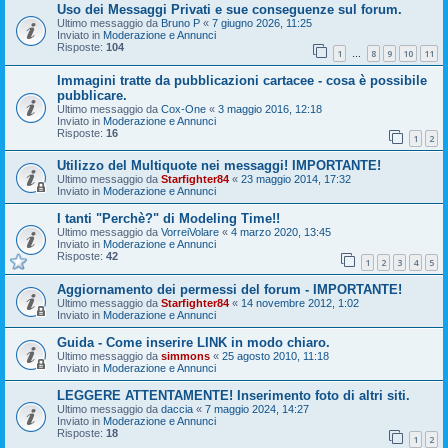
Uso dei Messaggi Privati e sue conseguenze sul forum.
Ultimo messaggio da
Bruno P
«
7 giugno 2026, 11:25
Inviato in
Moderazione e Annunci
Risposte:
104
1
8
9
10
11
…
Immagini tratte da pubblicazioni cartacee - cosa è possibile
pubblicare.
Ultimo messaggio da
Cox-One
«
3 maggio 2016, 12:18
Inviato in
Moderazione e Annunci
Risposte:
16
1
2
Utilizzo del Multiquote nei messaggi! IMPORTANTE!
Ultimo messaggio da
Starfighter84
«
23 maggio 2014, 17:32
Inviato in
Moderazione e Annunci
I tanti "Perchè?" di Modeling Time!!
Ultimo messaggio da
VorreiVolare
«
4 marzo 2020, 13:45
Inviato in
Moderazione e Annunci
Risposte:
42
1
2
3
4
5
Aggiornamento dei permessi del forum - IMPORTANTE!
Ultimo messaggio da
Starfighter84
«
14 novembre 2012, 1:02
Inviato in
Moderazione e Annunci
Guida - Come inserire LINK in modo chiaro.
Ultimo messaggio da
simmons
«
25 agosto 2010, 11:18
Inviato in
Moderazione e Annunci
LEGGERE ATTENTAMENTE! Inserimento foto di altri siti.
Ultimo messaggio da
daccia
«
7 maggio 2024, 14:27
Inviato in
Moderazione e Annunci
Risposte:
18
1
2