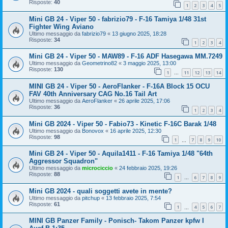
Risposte:
40
1
2
3
4
5
Mini GB 24 - Viper 50 - fabrizio79 - F-16 Tamiya 1/48 31st
Fighter Wing Aviano
Ultimo messaggio da
fabrizio79
«
13 giugno 2025, 18:28
Risposte:
34
1
2
3
4
Mini GB 24 - Viper 50 - MAW89 - F-16 ADF Hasegawa MM.7249
Ultimo messaggio da
Geometrino82
«
3 maggio 2025, 13:00
Risposte:
130
1
11
12
13
14
…
MINI GB 24 - Viper 50 - AeroFlanker - F-16A Block 15 OCU
FAV 40th Anniversary CAG No.16 Tail Art
Ultimo messaggio da
AeroFlanker
«
26 aprile 2025, 17:06
Risposte:
36
1
2
3
4
Mini GB 2024 - Viper 50 - Fabio73 - Kinetic F-16C Barak 1/48
Ultimo messaggio da
Bonovox
«
16 aprile 2025, 12:30
Risposte:
98
1
7
8
9
10
…
Mini GB 24 - Viper 50 - Aquila1411 - F-16 Tamiya 1/48 "64th
Aggressor Squadron"
Ultimo messaggio da
microciccio
«
24 febbraio 2025, 19:26
Risposte:
88
1
6
7
8
9
…
Mini GB 2024 - quali soggetti avete in mente?
Ultimo messaggio da
pitchup
«
13 febbraio 2025, 7:54
Risposte:
61
1
4
5
6
7
…
MINI GB Panzer Family - Ponisch- Takom Panzer kpfw I