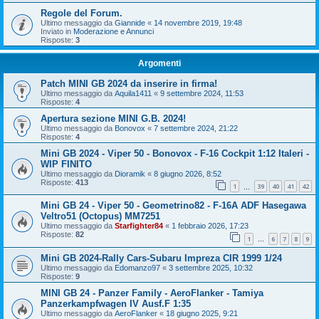
Regole del Forum.
Ultimo messaggio da
Giannide
«
14 novembre 2019, 19:48
Inviato in
Moderazione e Annunci
Risposte:
3
Argomenti
Patch MINI GB 2024 da inserire in firma!
Ultimo messaggio da
Aquila1411
«
9 settembre 2024, 11:53
Risposte:
4
Apertura sezione MINI G.B. 2024!
Ultimo messaggio da
Bonovox
«
7 settembre 2024, 21:22
Risposte:
4
Mini GB 2024 - Viper 50 - Bonovox - F-16 Cockpit 1:12 Italeri -
WIP FINITO
Ultimo messaggio da
Dioramik
«
8 giugno 2026, 8:52
Risposte:
413
1
39
40
41
42
…
Mini GB 24 - Viper 50 - Geometrino82 - F-16A ADF Hasegawa
Veltro51 (Octopus) MM7251
Ultimo messaggio da
Starfighter84
«
1 febbraio 2026, 17:23
Risposte:
82
1
6
7
8
9
…
Mini GB 2024-Rally Cars-Subaru Impreza CIR 1999 1/24
Ultimo messaggio da
Edomanzo97
«
3 settembre 2025, 10:32
Risposte:
9
MINI GB 24 - Panzer Family - AeroFlanker - Tamiya
Panzerkampfwagen IV Ausf.F 1:35
Ultimo messaggio da
AeroFlanker
«
18 giugno 2025, 9:21