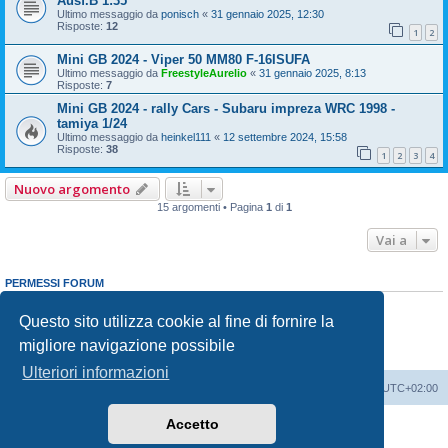
Ausf.B 1:35
Ultimo messaggio da
ponisch
«
31 gennaio 2025, 12:30
Risposte:
12
1
2
Mini GB 2024 - Viper 50 MM80 F-16ISUFA
Ultimo messaggio da
FreestyleAurelio
«
31 gennaio 2025, 8:13
Risposte:
7
Mini GB 2024 - rally Cars - Subaru impreza WRC 1998 -
tamiya 1/24
Ultimo messaggio da
heinkel111
«
12 settembre 2024, 15:58
Risposte:
38
1
2
3
4
Nuovo argomento
15 argomenti • Pagina
1
di
1
Vai a
PERMESSI FORUM
Non puoi
aprire nuovi argomenti
Non puoi
rispondere negli argomenti
Questo sito utilizza cookie al fine di fornire la
Non puoi
modificare i tuoi messaggi
migliore navigazione possibile
Non puoi
cancellare i tuoi messaggi
Non puoi
inviare allegati
Ulteriori informazioni
Indice
Contattaci
Cancella cookie
Tutti gli orari sono
UTC+02:00
Accetto
Creato da
phpBB
® Forum Software © phpBB Limited
Traduzione Italiana
phpBB-Italia.it