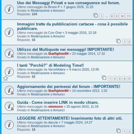
Uso dei Messaggi Privati e sue conseguenze sul forum.
Ultimo messaggio da
Bruno P
«
7 giugno 2026, 11:25
Inviato in
Moderazione e Annunci
Risposte:
104
1
8
9
10
11
…
Immagini tratte da pubblicazioni cartacee - cosa è possibile
pubblicare.
Ultimo messaggio da
Cox-One
«
3 maggio 2016, 12:18
Inviato in
Moderazione e Annunci
Risposte:
16
1
2
Utilizzo del Multiquote nei messaggi! IMPORTANTE!
Ultimo messaggio da
Starfighter84
«
23 maggio 2014, 17:32
Inviato in
Moderazione e Annunci
I tanti "Perchè?" di Modeling Time!!
Ultimo messaggio da
VorreiVolare
«
4 marzo 2020, 13:45
Inviato in
Moderazione e Annunci
Risposte:
42
1
2
3
4
5
Aggiornamento dei permessi del forum - IMPORTANTE!
Ultimo messaggio da
Starfighter84
«
14 novembre 2012, 1:02
Inviato in
Moderazione e Annunci
Guida - Come inserire LINK in modo chiaro.
Ultimo messaggio da
simmons
«
25 agosto 2010, 11:18
Inviato in
Moderazione e Annunci
LEGGERE ATTENTAMENTE! Inserimento foto di altri siti.
Ultimo messaggio da
daccia
«
7 maggio 2024, 14:27
Inviato in
Moderazione e Annunci
Risposte:
18
1
2