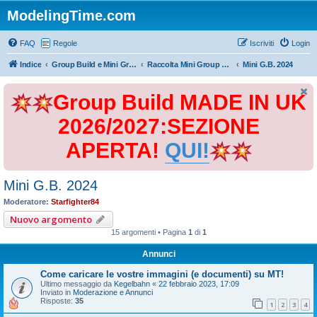
ModelingTime.com
FAQ
Regole
Iscriviti
Login
Indice
Group Build e Mini Group Build
Raccolta Mini Group Build
Mini G.B. 2024
Group Build MADE IN UK
2026/2027:SEZIONE
APERTA!
QUI!
Mini G.B. 2024
Moderatore:
Starfighter84
Nuovo argomento
15 argomenti • Pagina
1
di
1
Annunci
Come caricare le vostre immagini (e documenti) su MT!
Ultimo messaggio da
Kegelbahn
«
22 febbraio 2023, 17:09
Inviato in
Moderazione e Annunci
Risposte:
35
1
2
3
4