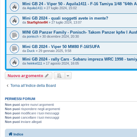
Mini GB 24 - Viper 50 - Aquila1411 - F-16 Tamiya 1/48 "64th
da
Aquila1411
»
27 luglio 2024, 15:02
Mini GB 2024 - quali soggetti avete in mente?
da
Starfighter84
»
27 luglio 2024, 13:07
MINI GB Panzer Family - Ponisch- Takom Panzer kpfw I Ausf
da
ponisch
»
30 dicembre 2024, 20:30
Mini GB 2024 - Viper 50 MM80 F-16ISUFA
da
Duck
»
29 gennaio 2025, 9:58
Mini GB 2024 - rally Cars - Subaru impreza WRC 1998 - tamiy
da
heinkel111
»
17 agosto 2024, 16:05
Nuovo argomento
Torna all’Indice della Board
PERMESSI FORUM
Non puoi
aprire nuovi argomenti
Non puoi
rispondere negli argomenti
Non puoi
modificare i tuoi messaggi
Non puoi
cancellare i tuoi messaggi
Non puoi
inviare allegati
Indice