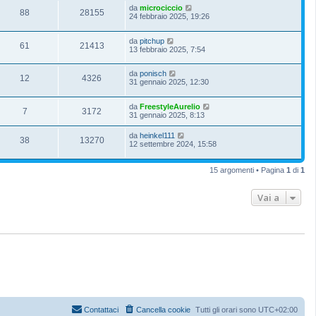
da
microciccio
88
28155
24 febbraio 2025, 19:26
da
pitchup
61
21413
13 febbraio 2025, 7:54
da
ponisch
12
4326
31 gennaio 2025, 12:30
da
FreestyleAurelio
7
3172
31 gennaio 2025, 8:13
da
heinkel111
38
13270
12 settembre 2024, 15:58
15 argomenti • Pagina
1
di
1
Vai a
Contattaci
Cancella cookie
Tutti gli orari sono
UTC+02:00