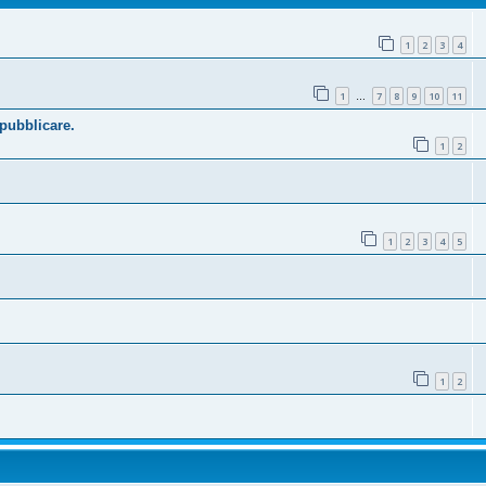
1
2
3
4
1
7
8
9
10
11
…
 pubblicare.
1
2
1
2
3
4
5
1
2