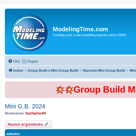
ModelingTime.com
Feeding your scale modelling passion since 2008!
FAQ
Regole
Indice
Group Build e Mini Group Build
Raccolta Mini Group Build
Min
Group Build 
Mini G.B. 2024
Moderatore:
Starfighter84
Nuovo argomento
ANNUNCI