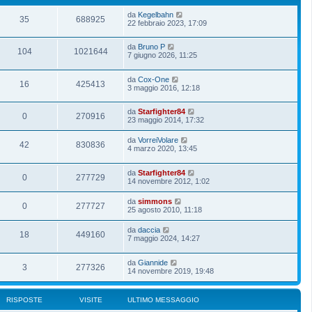
da
Kegelbahn
35
688925
22 febbraio 2023, 17:09
da
Bruno P
104
1021644
7 giugno 2026, 11:25
da
Cox-One
16
425413
3 maggio 2016, 12:18
da
Starfighter84
0
270916
23 maggio 2014, 17:32
da
VorreiVolare
42
830836
4 marzo 2020, 13:45
da
Starfighter84
0
277729
14 novembre 2012, 1:02
da
simmons
0
277727
25 agosto 2010, 11:18
da
daccia
18
449160
7 maggio 2024, 14:27
da
Giannide
3
277326
14 novembre 2019, 19:48
RISPOSTE
VISITE
ULTIMO MESSAGGIO