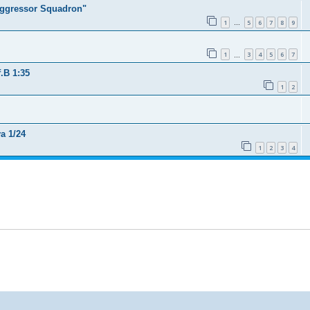
 Aggressor Squadron"
1
5
6
7
8
9
…
1
3
4
5
6
7
…
.B 1:35
1
2
a 1/24
1
2
3
4