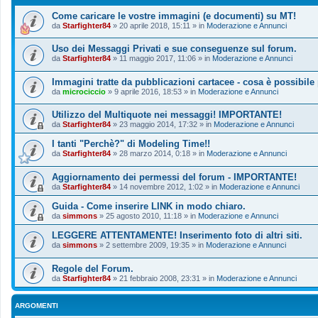
Come caricare le vostre immagini (e documenti) su MT!
da
Starfighter84
»
20 aprile 2018, 15:11
» in
Moderazione e Annunci
Uso dei Messaggi Privati e sue conseguenze sul forum.
da
Starfighter84
»
11 maggio 2017, 11:06
» in
Moderazione e Annunci
Immagini tratte da pubblicazioni cartacee - cosa è possibile
da
microciccio
»
9 aprile 2016, 18:53
» in
Moderazione e Annunci
Utilizzo del Multiquote nei messaggi! IMPORTANTE!
da
Starfighter84
»
23 maggio 2014, 17:32
» in
Moderazione e Annunci
I tanti "Perchè?" di Modeling Time!!
da
Starfighter84
»
28 marzo 2014, 0:18
» in
Moderazione e Annunci
Aggiornamento dei permessi del forum - IMPORTANTE!
da
Starfighter84
»
14 novembre 2012, 1:02
» in
Moderazione e Annunci
Guida - Come inserire LINK in modo chiaro.
da
simmons
»
25 agosto 2010, 11:18
» in
Moderazione e Annunci
LEGGERE ATTENTAMENTE! Inserimento foto di altri siti.
da
simmons
»
2 settembre 2009, 19:35
» in
Moderazione e Annunci
Regole del Forum.
da
Starfighter84
»
21 febbraio 2008, 23:31
» in
Moderazione e Annunci
ARGOMENTI