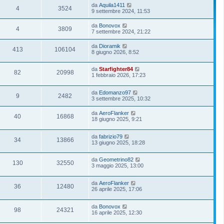
da
Aquila1411
4
3524
9 settembre 2024, 11:53
da
Bonovox
4
3809
7 settembre 2024, 21:22
da
Dioramik
413
106104
8 giugno 2026, 8:52
da
Starfighter84
82
20998
1 febbraio 2026, 17:23
da
Edomanzo97
9
2482
3 settembre 2025, 10:32
da
AeroFlanker
40
16868
18 giugno 2025, 9:21
da
fabrizio79
34
13866
13 giugno 2025, 18:28
da
Geometrino82
130
32550
3 maggio 2025, 13:00
da
AeroFlanker
36
12480
26 aprile 2025, 17:06
da
Bonovox
98
24321
16 aprile 2025, 12:30