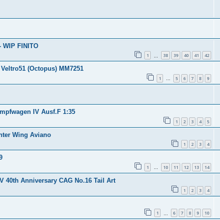
 - WIP FINITO
1
38
39
40
41
42
…
 Veltro51 (Octopus) MM7251
1
5
6
7
8
9
…
ampfwagen IV Ausf.F 1:35
1
2
3
4
5
ghter Wing Aviano
1
2
3
4
9
1
10
11
12
13
14
…
V 40th Anniversary CAG No.16 Tail Art
1
2
3
4
1
6
7
8
9
10
…