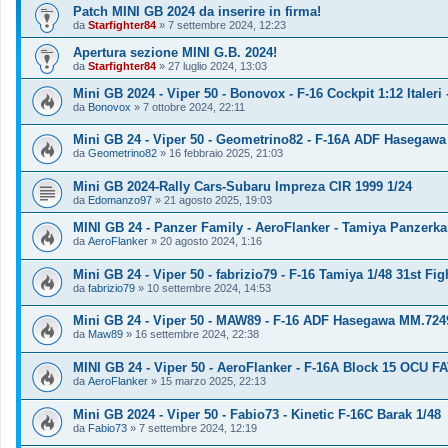
Patch MINI GB 2024 da inserire in firma!
da
Starfighter84
»
7 settembre 2024, 12:23
Apertura sezione MINI G.B. 2024!
da
Starfighter84
»
27 luglio 2024, 13:03
Mini GB 2024 - Viper 50 - Bonovox - F-16 Cockpit 1:12 Italeri
da
Bonovox
»
7 ottobre 2024, 22:11
Mini GB 24 - Viper 50 - Geometrino82 - F-16A ADF Hasegawa
da
Geometrino82
»
16 febbraio 2025, 21:03
Mini GB 2024-Rally Cars-Subaru Impreza CIR 1999 1/24
da
Edomanzo97
»
21 agosto 2025, 19:03
MINI GB 24 - Panzer Family - AeroFlanker - Tamiya Panzerk
da
AeroFlanker
»
20 agosto 2024, 1:16
Mini GB 24 - Viper 50 - fabrizio79 - F-16 Tamiya 1/48 31st Fi
da
fabrizio79
»
10 settembre 2024, 14:53
Mini GB 24 - Viper 50 - MAW89 - F-16 ADF Hasegawa MM.724
da
Maw89
»
16 settembre 2024, 22:38
MINI GB 24 - Viper 50 - AeroFlanker - F-16A Block 15 OCU FA
da
AeroFlanker
»
15 marzo 2025, 22:13
Mini GB 2024 - Viper 50 - Fabio73 - Kinetic F-16C Barak 1/48
da
Fabio73
»
7 settembre 2024, 12:19