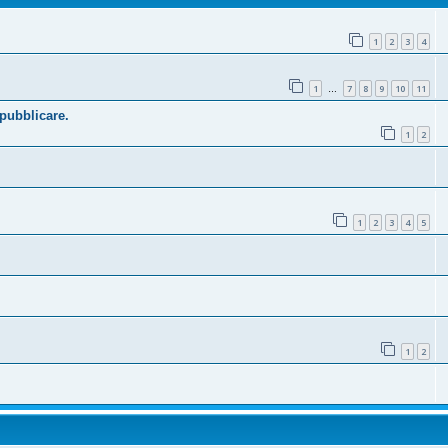
1
2
3
4
1
7
8
9
10
11
…
 pubblicare.
1
2
1
2
3
4
5
1
2