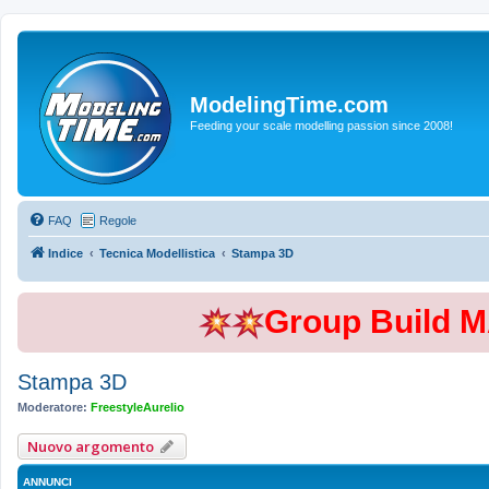
ModelingTime.com
Feeding your scale modelling passion since 2008!
FAQ
Regole
Indice
Tecnica Modellistica
Stampa 3D
Group Build 
Stampa 3D
Moderatore:
FreestyleAurelio
Nuovo argomento
ANNUNCI