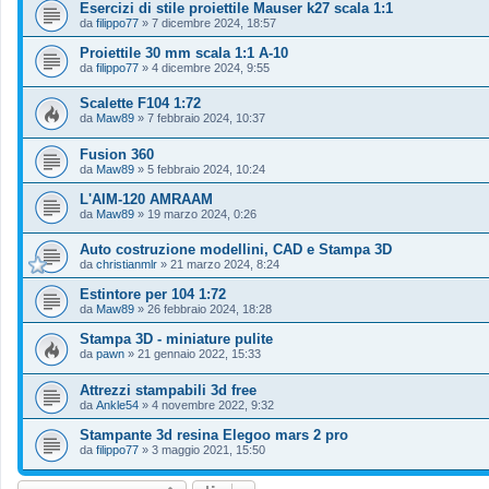
Esercizi di stile proiettile Mauser k27 scala 1:1
da
filippo77
»
7 dicembre 2024, 18:57
Proiettile 30 mm scala 1:1 A-10
da
filippo77
»
4 dicembre 2024, 9:55
Scalette F104 1:72
da
Maw89
»
7 febbraio 2024, 10:37
Fusion 360
da
Maw89
»
5 febbraio 2024, 10:24
L'AIM-120 AMRAAM
da
Maw89
»
19 marzo 2024, 0:26
Auto costruzione modellini, CAD e Stampa 3D
da
christianmlr
»
21 marzo 2024, 8:24
Estintore per 104 1:72
da
Maw89
»
26 febbraio 2024, 18:28
Stampa 3D - miniature pulite
da
pawn
»
21 gennaio 2022, 15:33
Attrezzi stampabili 3d free
da
Ankle54
»
4 novembre 2022, 9:32
Stampante 3d resina Elegoo mars 2 pro
da
filippo77
»
3 maggio 2021, 15:50