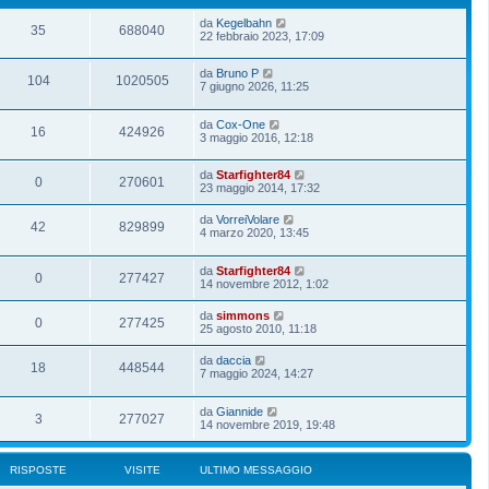
da
Kegelbahn
35
688040
22 febbraio 2023, 17:09
da
Bruno P
104
1020505
7 giugno 2026, 11:25
da
Cox-One
16
424926
3 maggio 2016, 12:18
da
Starfighter84
0
270601
23 maggio 2014, 17:32
da
VorreiVolare
42
829899
4 marzo 2020, 13:45
da
Starfighter84
0
277427
14 novembre 2012, 1:02
da
simmons
0
277425
25 agosto 2010, 11:18
da
daccia
18
448544
7 maggio 2024, 14:27
da
Giannide
3
277027
14 novembre 2019, 19:48
RISPOSTE
VISITE
ULTIMO MESSAGGIO