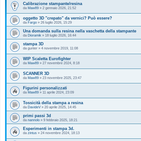
Calibrazione stampante/resina
da
Maw89
»
2 gennaio 2026, 21:52
oggetto 3D "crepato" da vernici? Può essere?
da
Fargo
»
26 luglio 2026, 15:29
Una domanda sulla resina nella vaschetta della stampante
da
Dioramik
»
18 luglio 2026, 16:44
stampa 3D
da
gunter
»
4 novembre 2019, 11:08
WIP Scaletta Eurofighter
da
Maw89
»
27 novembre 2024, 8:18
SCANNER 3D
da
Maw89
»
23 novembre 2025, 23:47
Figurini personalizzati
da
Maw89
»
11 aprile 2024, 23:09
Tossicità della stampa a resina
da
DavideV
»
20 aprile 2025, 14:45
primi passi 3d
da
nannolo
»
9 febbraio 2025, 18:21
Esperimenti in stampa 3d.
da
zintus
»
24 novembre 2024, 18:13