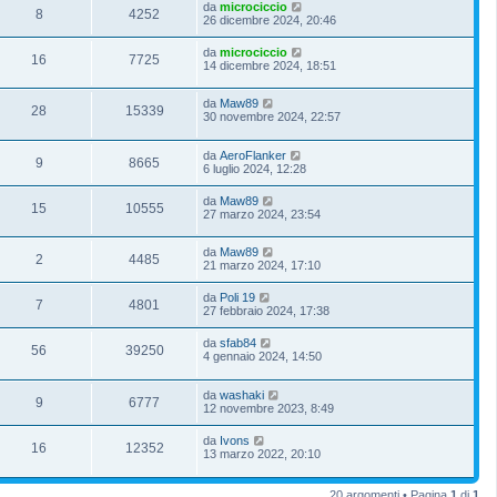
da
microciccio
8
4252
26 dicembre 2024, 20:46
da
microciccio
16
7725
14 dicembre 2024, 18:51
da
Maw89
28
15339
30 novembre 2024, 22:57
da
AeroFlanker
9
8665
6 luglio 2024, 12:28
da
Maw89
15
10555
27 marzo 2024, 23:54
da
Maw89
2
4485
21 marzo 2024, 17:10
da
Poli 19
7
4801
27 febbraio 2024, 17:38
da
sfab84
56
39250
4 gennaio 2024, 14:50
da
washaki
9
6777
12 novembre 2023, 8:49
da
Ivons
16
12352
13 marzo 2022, 20:10
20 argomenti • Pagina
1
di
1