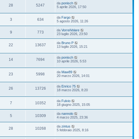
da
ponisch
28
5247
5 aprile 2026, 17:50
da
Fargo
3
634
5 agosto 2026, 11:26
da
VorreiVolare
9
773
23 luglio 2026, 23:50
da
Bruno P
22
13637
13 luglio 2026, 15:21
da
ponisch
14
7694
10 aprile 2026, 5:53
da
Maw89
23
5998
20 marzo 2026, 14:01
da
Enrico 75
26
13726
18 marzo 2026, 8:20
da
Fulvio
7
10352
18 giugno 2025, 15:05
da
nannolo
5
10309
4 marzo 2025, 23:36
da
zintus
28
10268
5 febbraio 2025, 8:16