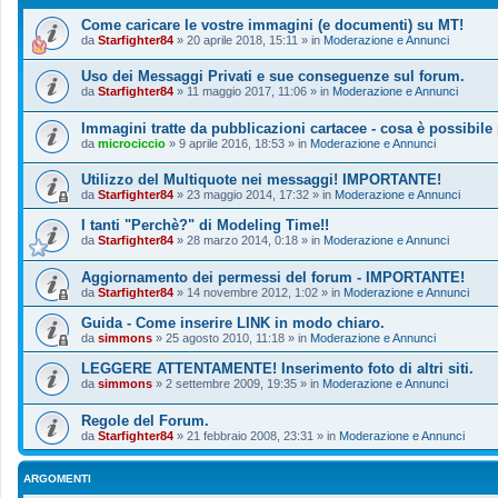
Come caricare le vostre immagini (e documenti) su MT!
da
Starfighter84
»
20 aprile 2018, 15:11
» in
Moderazione e Annunci
Uso dei Messaggi Privati e sue conseguenze sul forum.
da
Starfighter84
»
11 maggio 2017, 11:06
» in
Moderazione e Annunci
Immagini tratte da pubblicazioni cartacee - cosa è possibile
da
microciccio
»
9 aprile 2016, 18:53
» in
Moderazione e Annunci
Utilizzo del Multiquote nei messaggi! IMPORTANTE!
da
Starfighter84
»
23 maggio 2014, 17:32
» in
Moderazione e Annunci
I tanti "Perchè?" di Modeling Time!!
da
Starfighter84
»
28 marzo 2014, 0:18
» in
Moderazione e Annunci
Aggiornamento dei permessi del forum - IMPORTANTE!
da
Starfighter84
»
14 novembre 2012, 1:02
» in
Moderazione e Annunci
Guida - Come inserire LINK in modo chiaro.
da
simmons
»
25 agosto 2010, 11:18
» in
Moderazione e Annunci
LEGGERE ATTENTAMENTE! Inserimento foto di altri siti.
da
simmons
»
2 settembre 2009, 19:35
» in
Moderazione e Annunci
Regole del Forum.
da
Starfighter84
»
21 febbraio 2008, 23:31
» in
Moderazione e Annunci
ARGOMENTI