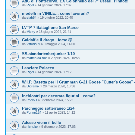
AdC di Pontecorvo, EX Colonnello del 7° Ussari. Finito!!!
da
Rigel
»
14 gennaio 2024, 17:07
modelli in VINILE... come lavorarli?
da
sfab84
»
19 ottobre 2022, 20:40
LVTP-7 Battaglione San Marco
da
Micky
»
16 giugno 2024, 21:41
Galdalf e il drago...forse 🤣
da
Vittorio69
»
9 maggio 2024, 14:00
SS-standartenberjunker 1/10
da
matteo da rold
»
2 aprile 2024, 10:58
Lanciere Polacco
da
Rigel
»
14 gennaio 2024, 17:12
W.I.P. Basetta per il Grumman G-21 Goose "Cutter's Goose" -
da
Dioramik
»
29 marzo 2020, 13:36
Inchiostri per decorare figurini...come?
da
PaoloD
»
3 febbraio 2024, 15:23
Parcheggio sotterraneo 1/24
da
Punnn124
»
11 aprile 2023, 14:12
Adesso viene il bello
da
nicnolte
»
9 dicembre 2023, 17:03