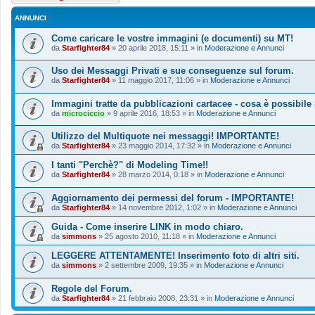
ANNUNCI
Come caricare le vostre immagini (e documenti) su MT!
da
Starfighter84
»
20 aprile 2018, 15:11
» in
Moderazione e Annunci
Uso dei Messaggi Privati e sue conseguenze sul forum.
da
Starfighter84
»
11 maggio 2017, 11:06
» in
Moderazione e Annunci
Immagini tratte da pubblicazioni cartacee - cosa è possibile
da
microciccio
»
9 aprile 2016, 18:53
» in
Moderazione e Annunci
Utilizzo del Multiquote nei messaggi! IMPORTANTE!
da
Starfighter84
»
23 maggio 2014, 17:32
» in
Moderazione e Annunci
I tanti "Perchè?" di Modeling Time!!
da
Starfighter84
»
28 marzo 2014, 0:18
» in
Moderazione e Annunci
Aggiornamento dei permessi del forum - IMPORTANTE!
da
Starfighter84
»
14 novembre 2012, 1:02
» in
Moderazione e Annunci
Guida - Come inserire LINK in modo chiaro.
da
simmons
»
25 agosto 2010, 11:18
» in
Moderazione e Annunci
LEGGERE ATTENTAMENTE! Inserimento foto di altri siti.
da
simmons
»
2 settembre 2009, 19:35
» in
Moderazione e Annunci
Regole del Forum.
da
Starfighter84
»
21 febbraio 2008, 23:31
» in
Moderazione e Annunci