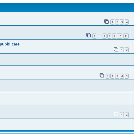
1
2
3
4
1
7
8
9
10
11
…
 pubblicare.
1
2
1
2
3
4
5
1
2