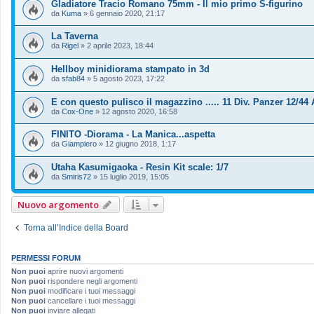
Gladiatore Tracio Romano 75mm - Il mio primo S-figurino
da
Kuma
»
6 gennaio 2020, 21:17
La Taverna
da
Rigel
»
2 aprile 2023, 18:44
Hellboy minidiorama stampato in 3d
da
sfab84
»
5 agosto 2023, 17:22
E con questo pulisco il magazzino ..... 11 Div. Panzer 12/44 
da
Cox-One
»
12 agosto 2020, 16:58
FINITO -Diorama - La Manica...aspetta
da
Giampiero
»
12 giugno 2018, 1:17
Utaha Kasumigaoka - Resin Kit scale: 1/7
da
Smiris72
»
15 luglio 2019, 15:05
Nuovo argomento
Torna all’Indice della Board
PERMESSI FORUM
Non puoi
aprire nuovi argomenti
Non puoi
rispondere negli argomenti
Non puoi
modificare i tuoi messaggi
Non puoi
cancellare i tuoi messaggi
Non puoi
inviare allegati