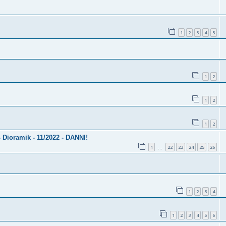
1
2
3
4
5
1
2
1
2
1
2
 Dioramik - 11/2022 - DANNI!
1
22
23
24
25
26
…
1
2
3
4
1
2
3
4
5
6