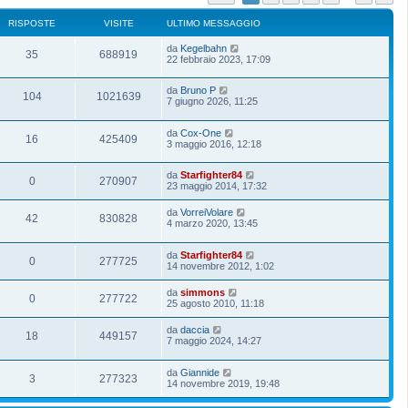
RISPOSTE
VISITE
ULTIMO MESSAGGIO
da
Kegelbahn
35
688919
22 febbraio 2023, 17:09
da
Bruno P
104
1021639
7 giugno 2026, 11:25
da
Cox-One
16
425409
3 maggio 2016, 12:18
da
Starfighter84
0
270907
23 maggio 2014, 17:32
da
VorreiVolare
42
830828
4 marzo 2020, 13:45
da
Starfighter84
0
277725
14 novembre 2012, 1:02
da
simmons
0
277722
25 agosto 2010, 11:18
da
daccia
18
449157
7 maggio 2024, 14:27
da
Giannide
3
277323
14 novembre 2019, 19:48