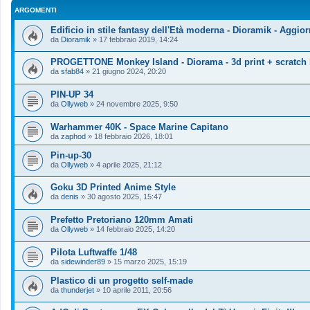
ARGOMENTI
Edificio in stile fantasy dell'Età moderna - Dioramik - Aggi
da
Dioramik
»
17 febbraio 2019, 14:24
PROGETTONE Monkey Island - Diorama - 3d print + scratch 
da
sfab84
»
21 giugno 2024, 20:20
PIN-UP 34
da
Ollyweb
»
24 novembre 2025, 9:50
Warhammer 40K - Space Marine Capitano
da
zaphod
»
18 febbraio 2026, 18:01
Pin-up-30
da
Ollyweb
»
4 aprile 2025, 21:12
Goku 3D Printed Anime Style
da
denis
»
30 agosto 2025, 15:47
Prefetto Pretoriano 120mm Amati
da
Ollyweb
»
14 febbraio 2025, 14:20
Pilota Luftwaffe 1/48
da
sidewinder89
»
15 marzo 2025, 15:19
Plastico di un progetto self-made
da
thunderjet
»
10 aprile 2011, 20:56