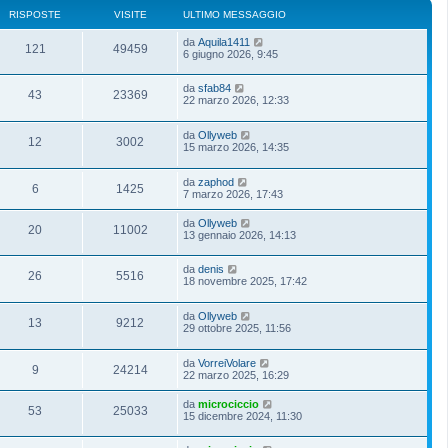
RISPOSTE
VISITE
ULTIMO MESSAGGIO
da
Aquila1411
121
49459
6 giugno 2026, 9:45
da
sfab84
43
23369
22 marzo 2026, 12:33
da
Ollyweb
12
3002
15 marzo 2026, 14:35
da
zaphod
6
1425
7 marzo 2026, 17:43
da
Ollyweb
20
11002
13 gennaio 2026, 14:13
da
denis
26
5516
18 novembre 2025, 17:42
da
Ollyweb
13
9212
29 ottobre 2025, 11:56
da
VorreiVolare
9
24214
22 marzo 2025, 16:29
da
microciccio
53
25033
15 dicembre 2024, 11:30