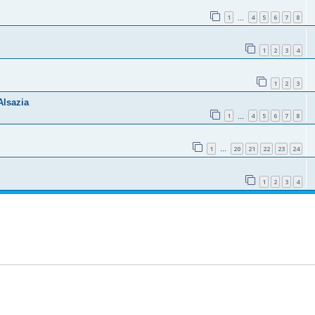
1
4
5
6
7
8
…
1
2
3
4
1
2
3
Alsazia
1
4
5
6
7
8
…
1
20
21
22
23
24
…
1
2
3
4