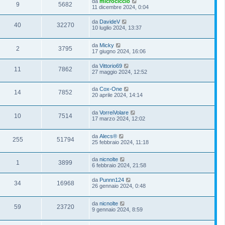
da
microciccio
9
5682
11 dicembre 2024, 0:04
da
DavideV
40
32270
10 luglio 2024, 13:37
da
Micky
2
3795
17 giugno 2024, 16:06
da
Vittorio69
11
7862
27 maggio 2024, 12:52
da
Cox-One
14
7852
20 aprile 2024, 14:14
da
VorreiVolare
10
7514
17 marzo 2024, 12:02
da
Alecs®
255
51794
25 febbraio 2024, 11:18
da
nicnolte
1
3899
6 febbraio 2024, 21:58
da
Punnn124
34
16968
26 gennaio 2024, 0:48
da
nicnolte
59
23720
9 gennaio 2024, 8:59