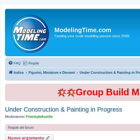
ModelingTime.com
Feeding your scale modelling passion since 2008!
FAQ
Regole
Indice
Figurini, Miniature e Diorami
Under Construction & Painting in Pr
Group Build 
Under Construction & Painting in Progress
Moderatore:
FreestyleAurelio
Regole del forum
Nuovo argomento