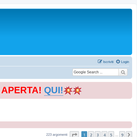
Iscriviti
Login
E APERTA!
QUI!
Pagina
1
di
9
1
2
3
4
5
9
P
223 argomenti
…