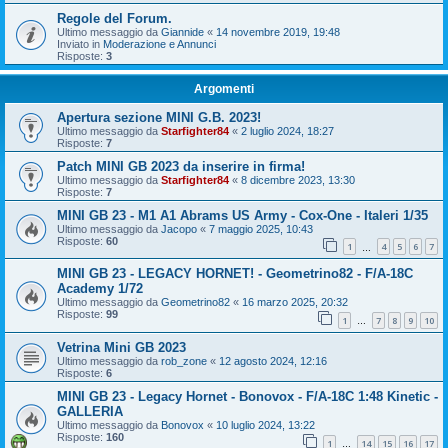
Regole del Forum.
Ultimo messaggio da
Giannide
«
14 novembre 2019, 19:48
Inviato in
Moderazione e Annunci
Risposte:
3
Argomenti
Apertura sezione MINI G.B. 2023!
Ultimo messaggio da
Starfighter84
«
2 luglio 2024, 18:27
Risposte:
7
Patch MINI GB 2023 da inserire in firma!
Ultimo messaggio da
Starfighter84
«
8 dicembre 2023, 13:30
Risposte:
7
MINI GB 23 - M1 A1 Abrams US Army - Cox-One - Italeri 1/35
Ultimo messaggio da
Jacopo
«
7 maggio 2025, 10:43
Risposte:
60
1
4
5
6
7
…
MINI GB 23 - LEGACY HORNET! - Geometrino82 - F/A-18C
Academy 1/72
Ultimo messaggio da
Geometrino82
«
16 marzo 2025, 20:32
Risposte:
99
1
7
8
9
10
…
Vetrina Mini GB 2023
Ultimo messaggio da
rob_zone
«
12 agosto 2024, 12:16
Risposte:
6
MINI GB 23 - Legacy Hornet - Bonovox - F/A-18C 1:48 Kinetic -
GALLERIA
Ultimo messaggio da
Bonovox
«
10 luglio 2024, 13:22
Risposte:
160
1
14
15
16
17
…