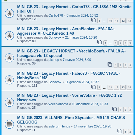
MINI GB 23 - Legacy Hornet - Carbo178 - CF-188A 1/48 Kinetic
FINITO!!!
Ultimo messaggio da
Carbo178
«
8 maggio 2024, 16:52
Risposte:
126
1
10
11
12
13
…
MINI GB 23 - Legacy Hornet - AeroFlanker - F/A-18A+
Aggressor VFC-12 Kinetic 1:48
Ultimo messaggio da
Bonovox
«
21 marzo 2024, 13:20
Risposte:
80
1
6
7
8
9
…
MINI GB 23 - LEGACY HORNET - VecchioBonfa - F/A 18 A+
hasegawa vfc 12 special
Ultimo messaggio da
pitchup
«
7 marzo 2024, 8:00
Risposte:
35
1
2
3
4
MINI GB 23 - Legacy Hornet - Fabio73 - F/A-18C VFA81 -
HobbyBoss 1/48
Ultimo messaggio da
Bonovox
«
11 gennaio 2024, 13:37
Risposte:
131
1
11
12
13
14
…
MINI GB 23 - Legacy Hornet - VorreiVolare - F/A-18C 1:72
Hasegawa
Ultimo messaggio da
vecchiobonfa
«
10 dicembre 2023, 18:33
Risposte:
25
1
2
3
MINI GB 2023- VILLAINS -Pino Skyraider - MS14S CHAR'S
GELGOOG
Ultimo messaggio da
siderum_tenus
«
14 novembre 2023, 19:28
Risposte:
11
1
2