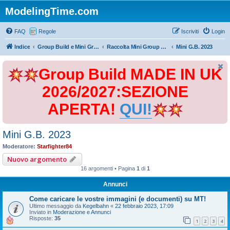
ModelingTime.com
FAQ
Regole
Iscriviti
Login
Indice
Group Build e Mini Group Build
Raccolta Mini Group Build
Mini G.B. 2023
Group Build MADE IN UK
2026/2027:SEZIONE
APERTA!
QUI!
Mini G.B. 2023
Moderatore:
Starfighter84
Nuovo argomento
16 argomenti • Pagina
1
di
1
Annunci
Come caricare le vostre immagini (e documenti) su MT!
Ultimo messaggio da
Kegelbahn
«
22 febbraio 2023, 17:09
Inviato in
Moderazione e Annunci
Risposte:
35
1
2
3
4