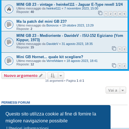
MINI GB 23 - vintage - heinkel111 - Jaguar E-Type revell 1/24
Ultimo messaggio da
heinkel111
«
7 novembre 2023, 15:00
Risposte:
40
1
2
3
4
5
Ma la patch del mini GB 23?
Ultimo messaggio da
Bonovox
«
19 ottobre 2023, 13:29
Risposte:
2
MINI GB 23 - Medioriente - DavideV - ISU-152 Egiziano (Yom
Kippur, 1973)
Ultimo messaggio da
DavideV
«
31 agosto 2023, 18:35
Risposte:
15
1
2
Mini GB Hornet... quale kit scegliere?
Ultimo messaggio da
VorreiVolare
«
18 agosto 2023, 18:41
Risposte:
12
1
2
Nuovo argomento
16 argomenti • Pagina
1
di
1
Vai a
PERMESSI FORUM
Non puoi
aprire nuovi argomenti
Non puoi
rispondere negli argomenti
Questo sito utilizza cookie al fine di fornire la
Non puoi
modificare i tuoi messaggi
migliore navigazione possibile
Non puoi
cancellare i tuoi messaggi
Non puoi
inviare allegati
Ulteriori informazioni