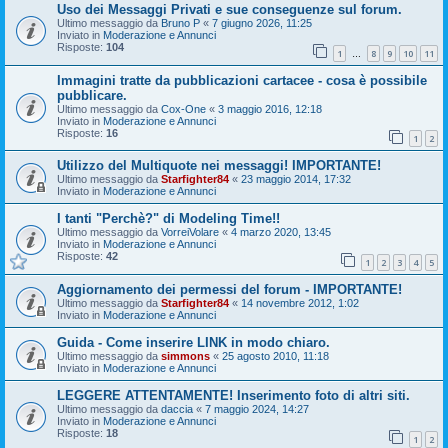
Uso dei Messaggi Privati e sue conseguenze sul forum.
Ultimo messaggio da
Bruno P
«
7 giugno 2026, 11:25
Inviato in
Moderazione e Annunci
Risposte:
104
1
8
9
10
11
…
Immagini tratte da pubblicazioni cartacee - cosa è possibile
pubblicare.
Ultimo messaggio da
Cox-One
«
3 maggio 2016, 12:18
Inviato in
Moderazione e Annunci
Risposte:
16
1
2
Utilizzo del Multiquote nei messaggi! IMPORTANTE!
Ultimo messaggio da
Starfighter84
«
23 maggio 2014, 17:32
Inviato in
Moderazione e Annunci
I tanti "Perchè?" di Modeling Time!!
Ultimo messaggio da
VorreiVolare
«
4 marzo 2020, 13:45
Inviato in
Moderazione e Annunci
Risposte:
42
1
2
3
4
5
Aggiornamento dei permessi del forum - IMPORTANTE!
Ultimo messaggio da
Starfighter84
«
14 novembre 2012, 1:02
Inviato in
Moderazione e Annunci
Guida - Come inserire LINK in modo chiaro.
Ultimo messaggio da
simmons
«
25 agosto 2010, 11:18
Inviato in
Moderazione e Annunci
LEGGERE ATTENTAMENTE! Inserimento foto di altri siti.
Ultimo messaggio da
daccia
«
7 maggio 2024, 14:27
Inviato in
Moderazione e Annunci
Risposte:
18
1
2