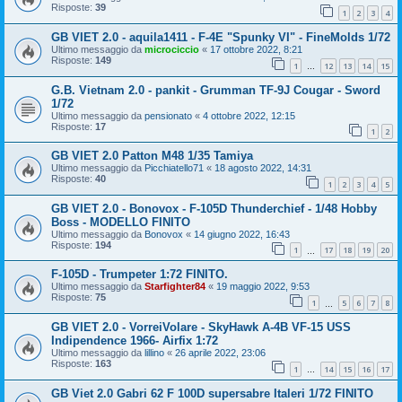
Risposte:
39
1
2
3
4
GB VIET 2.0 - aquila1411 - F-4E "Spunky VI" - FineMolds 1/72
Ultimo messaggio da
microciccio
«
17 ottobre 2022, 8:21
Risposte:
149
1
12
13
14
15
…
G.B. Vietnam 2.0 - pankit - Grumman TF-9J Cougar - Sword
1/72
Ultimo messaggio da
pensionato
«
4 ottobre 2022, 12:15
Risposte:
17
1
2
GB VIET 2.0 Patton M48 1/35 Tamiya
Ultimo messaggio da
Picchiatello71
«
18 agosto 2022, 14:31
Risposte:
40
1
2
3
4
5
GB VIET 2.0 - Bonovox - F-105D Thunderchief - 1/48 Hobby
Boss - MODELLO FINITO
Ultimo messaggio da
Bonovox
«
14 giugno 2022, 16:43
Risposte:
194
1
17
18
19
20
…
F-105D - Trumpeter 1:72 FINITO.
Ultimo messaggio da
Starfighter84
«
19 maggio 2022, 9:53
Risposte:
75
1
5
6
7
8
…
GB VIET 2.0 - VorreiVolare - SkyHawk A-4B VF-15 USS
Indipendence 1966- Airfix 1:72
Ultimo messaggio da
lillino
«
26 aprile 2022, 23:06
Risposte:
163
1
14
15
16
17
…
GB Viet 2.0 Gabri 62 F 100D supersabre Italeri 1/72 FINITO