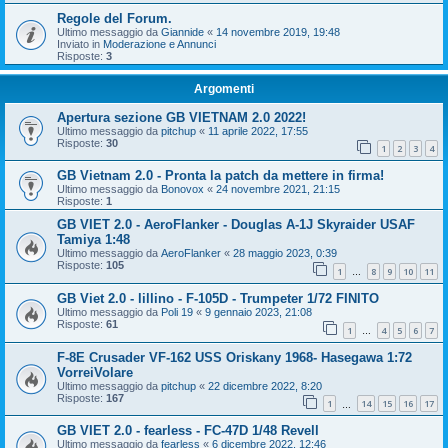
Regole del Forum.
Ultimo messaggio da
Giannide
«
14 novembre 2019, 19:48
Inviato in
Moderazione e Annunci
Risposte:
3
Argomenti
Apertura sezione GB VIETNAM 2.0 2022!
Ultimo messaggio da
pitchup
«
11 aprile 2022, 17:55
Risposte:
30
1
2
3
4
GB Vietnam 2.0 - Pronta la patch da mettere in firma!
Ultimo messaggio da
Bonovox
«
24 novembre 2021, 21:15
Risposte:
1
GB VIET 2.0 - AeroFlanker - Douglas A-1J Skyraider USAF
Tamiya 1:48
Ultimo messaggio da
AeroFlanker
«
28 maggio 2023, 0:39
Risposte:
105
1
8
9
10
11
…
GB Viet 2.0 - lillino - F-105D - Trumpeter 1/72 FINITO
Ultimo messaggio da
Poli 19
«
9 gennaio 2023, 21:08
Risposte:
61
1
4
5
6
7
…
F-8E Crusader VF-162 USS Oriskany 1968- Hasegawa 1:72
VorreiVolare
Ultimo messaggio da
pitchup
«
22 dicembre 2022, 8:20
Risposte:
167
1
14
15
16
17
…
GB VIET 2.0 - fearless - FC-47D 1/48 Revell
Ultimo messaggio da
fearless
«
6 dicembre 2022, 12:46