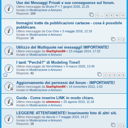
Uso dei Messaggi Privati e sue conseguenze sul forum.
Ultimo messaggio da
Bruno P
«
7 giugno 2026, 11:25
Inviato in
Moderazione e Annunci
Risposte:
104
1
8
9
10
11
…
Immagini tratte da pubblicazioni cartacee - cosa è possibile
pubblicare.
Ultimo messaggio da
Cox-One
«
3 maggio 2016, 12:18
Inviato in
Moderazione e Annunci
Risposte:
16
1
2
Utilizzo del Multiquote nei messaggi! IMPORTANTE!
Ultimo messaggio da
Starfighter84
«
23 maggio 2014, 17:32
Inviato in
Moderazione e Annunci
I tanti "Perchè?" di Modeling Time!!
Ultimo messaggio da
VorreiVolare
«
4 marzo 2020, 13:45
Inviato in
Moderazione e Annunci
Risposte:
42
1
2
3
4
5
Aggiornamento dei permessi del forum - IMPORTANTE!
Ultimo messaggio da
Starfighter84
«
14 novembre 2012, 1:02
Inviato in
Moderazione e Annunci
Guida - Come inserire LINK in modo chiaro.
Ultimo messaggio da
simmons
«
25 agosto 2010, 11:18
Inviato in
Moderazione e Annunci
LEGGERE ATTENTAMENTE! Inserimento foto di altri siti.
Ultimo messaggio da
daccia
«
7 maggio 2024, 14:27
Inviato in
Moderazione e Annunci
Risposte:
18
1
2