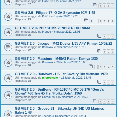
Ultimo messaggio da
Gabri 62
«
22 aprile 2022, 9:12
Risposte:
37
1
2
3
4
GB Viet 2.0 - Filippo 77- O-2A Skymaster ICM 1:48
Ultimo messaggio da
Poli 19
«
6 aprile 2022, 17:25
Risposte:
73
1
5
6
7
8
…
G.B. VIET 2.0- PBR 31 MK.2 PIBBER DIORAMA
Ultimo messaggio da
brando
«
6 marzo 2022, 18:06
Risposte:
25
1
2
3
GB VIET 2.0 - Jacopo - M42 Duster 1/35 AFV Primer 10/02/22
Ultimo messaggio da
Bonovox
«
20 febbraio 2022, 13:11
Risposte:
22
1
2
3
GB VIET 2.0 - Massimo - M48A3 Patton Tamiya 1/35
Ultimo messaggio da
Bonovox
«
20 febbraio 2022, 13:06
Risposte:
48
1
2
3
4
5
GB VIET 2.0 - Bonovox - US 1st Cavalry Div Vietnam 1970
Ultimo messaggio da
microciccio
«
16 febbraio 2022, 18:45
Risposte:
28
1
2
3
GB VIET 2.0 - Spillone - RF-101C-45-MC 56-176 "Gerry's
Clown" 460 Trw 45 Trs "Polka Dots", 1969
Ultimo messaggio da
Carbo178
«
15 dicembre 2021, 9:53
Risposte:
32
1
2
3
4
GB VIET 2.0 - Groover81 - Sikorsky UH-34D US Marines -
Italeri 1 48
Ultimo messaggio da
Jacopo
«
13 dicembre 2021, 13:34