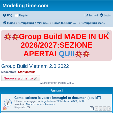
ModelingTime.com
FAQ
Regole
Iscriviti
Login
Indice
Group Build e Mini Group Build
Raccolta Group Build
Group Build Vietnam 2.0 2022
Group Build MADE IN UK
2026/2027:SEZIONE
APERTA!
QUI!
Group Build Vietnam 2.0 2022
Moderatore:
Starfighter84
Nuovo argomento
22 argomenti • Pagina
1
di
1
Annunci
Come caricare le vostre immagini (e documenti) su MT!
Ultimo messaggio da
Kegelbahn
«
22 febbraio 2023, 17:09
Inviato in
Moderazione e Annunci
Risposte:
35
1
2
3
4