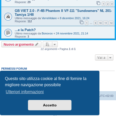
Risposte:
29
1
2
3
GB VIET 2.0 - F-4B Phantom II VF-111 "Sundowners" NL 201-
Tamiya 1/48
Ultimo messaggio da
VorreiVolare
«
8 dicembre 2021, 16:24
Risposte:
112
1
9
10
11
12
…
...e la Patch?
Ultimo messaggio da
Bonovox
«
24 novembre 2021, 21:14
Risposte:
3
Nuovo argomento
22 argomenti • Pagina
1
di
1
Vai a
PERMESSI FORUM
Non puoi
aprire nuovi argomenti
Non puoi
rispondere negli argomenti
Questo sito utilizza cookie al fine di fornire la
Non puoi
modificare i tuoi messaggi
migliore navigazione possibile
Non puoi
cancellare i tuoi messaggi
Non puoi
inviare allegati
Ulteriori informazioni
Indice
Contattaci
Cancella cookie
Tutti gli orari sono
UTC+02:00
Accetto
Creato da
phpBB
® Forum Software © phpBB Limited
Traduzione Italiana
phpBB-Italia.it
Privacy
|
Condizioni