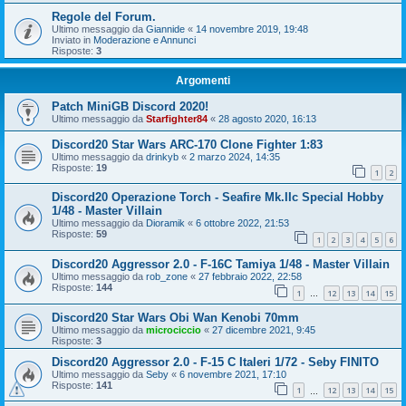
Regole del Forum.
Ultimo messaggio da
Giannide
«
14 novembre 2019, 19:48
Inviato in
Moderazione e Annunci
Risposte:
3
Argomenti
Patch MiniGB Discord 2020!
Ultimo messaggio da
Starfighter84
«
28 agosto 2020, 16:13
Discord20 Star Wars ARC-170 Clone Fighter 1:83
Ultimo messaggio da
drinkyb
«
2 marzo 2024, 14:35
Risposte:
19
1
2
Discord20 Operazione Torch - Seafire Mk.IIc Special Hobby
1/48 - Master Villain
Ultimo messaggio da
Dioramik
«
6 ottobre 2022, 21:53
Risposte:
59
1
2
3
4
5
6
Discord20 Aggressor 2.0 - F-16C Tamiya 1/48 - Master Villain
Ultimo messaggio da
rob_zone
«
27 febbraio 2022, 22:58
Risposte:
144
1
12
13
14
15
…
Discord20 Star Wars Obi Wan Kenobi 70mm
Ultimo messaggio da
microciccio
«
27 dicembre 2021, 9:45
Risposte:
3
Discord20 Aggressor 2.0 - F-15 C Italeri 1/72 - Seby FINITO
Ultimo messaggio da
Seby
«
6 novembre 2021, 17:10
Risposte:
141
1
12
13
14
15
…