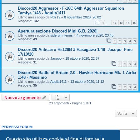
Discord20 Aggressor - F-16C 64th Aggressor Squadron
Tamiya 1/48 - Aquila1411
Ultimo messaggio da
Poli 19
«
8 novembre 2020, 20:02
Risposte:
142
1
12
13
14
15
…
Apertura sezione Discord Mini G.B. 2020!
Ultimo messaggio da
siderum_tenus
«
4 novembre 2020, 23:45
Risposte:
49
1
2
3
4
5
Discord20 Anticarro Hs129B-3 Hasegawa 1/48 -Jacopo- Fine
17/10/20
Ultimo messaggio da
Jacopo
«
18 ottobre 2020, 22:57
Risposte:
31
1
2
3
4
Discord20 Battle of Britain 2.0 - Hawker Hurricane Mk. 1 Airfix
1:48 - Massimo
Ultimo messaggio da
Aquila1411
«
13 ottobre 2020, 11:12
Risposte:
35
1
2
3
4
Nuovo argomento
23 argomenti • Pagina
1
di
1
Vai a
PERMESSI FORUM
Non puoi
aprire nuovi argomenti
Non puoi
rispondere negli argomenti
Questo sito utilizza cookie al fine di fornire la