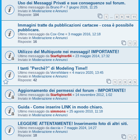
Uso dei Messaggi Privati e sue conseguenze sul forum.
Ultimo messaggio da
Bruno P
«
7 giugno 2026, 11:25
Inviato in
Moderazione e Annunci
Risposte:
104
1
8
9
10
11
…
Immagini tratte da pubblicazioni cartacee - cosa è possibile
pubblicare.
Ultimo messaggio da
Cox-One
«
3 maggio 2016, 12:18
Inviato in
Moderazione e Annunci
Risposte:
16
1
2
Utilizzo del Multiquote nei messaggi! IMPORTANTE!
Ultimo messaggio da
Starfighter84
«
23 maggio 2014, 17:32
Inviato in
Moderazione e Annunci
I tanti "Perchè?" di Modeling Time!!
Ultimo messaggio da
VorreiVolare
«
4 marzo 2020, 13:45
Inviato in
Moderazione e Annunci
Risposte:
42
1
2
3
4
5
Aggiornamento dei permessi del forum - IMPORTANTE!
Ultimo messaggio da
Starfighter84
«
14 novembre 2012, 1:02
Inviato in
Moderazione e Annunci
Guida - Come inserire LINK in modo chiaro.
Ultimo messaggio da
simmons
«
25 agosto 2010, 11:18
Inviato in
Moderazione e Annunci
LEGGERE ATTENTAMENTE! Inserimento foto di altri siti.
Ultimo messaggio da
daccia
«
7 maggio 2024, 14:27
Inviato in
Moderazione e Annunci
Risposte:
18
1
2