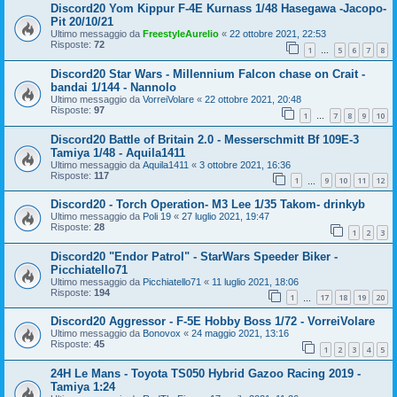
Discord20 Yom Kippur F-4E Kurnass 1/48 Hasegawa -Jacopo-
Pit 20/10/21
Ultimo messaggio da
FreestyleAurelio
«
22 ottobre 2021, 22:53
Risposte:
72
1
5
6
7
8
…
Discord20 Star Wars - Millennium Falcon chase on Crait -
bandai 1/144 - Nannolo
Ultimo messaggio da
VorreiVolare
«
22 ottobre 2021, 20:48
Risposte:
97
1
7
8
9
10
…
Discord20 Battle of Britain 2.0 - Messerschmitt Bf 109E-3
Tamiya 1/48 - Aquila1411
Ultimo messaggio da
Aquila1411
«
3 ottobre 2021, 16:36
Risposte:
117
1
9
10
11
12
…
Discord20 - Torch Operation- M3 Lee 1/35 Takom- drinkyb
Ultimo messaggio da
Poli 19
«
27 luglio 2021, 19:47
Risposte:
28
1
2
3
Discord20 "Endor Patrol" - StarWars Speeder Biker -
Picchiatello71
Ultimo messaggio da
Picchiatello71
«
11 luglio 2021, 18:06
Risposte:
194
1
17
18
19
20
…
Discord20 Aggressor - F-5E Hobby Boss 1/72 - VorreiVolare
Ultimo messaggio da
Bonovox
«
24 maggio 2021, 13:16
Risposte:
45
1
2
3
4
5
24H Le Mans - Toyota TS050 Hybrid Gazoo Racing 2019 -
Tamiya 1:24