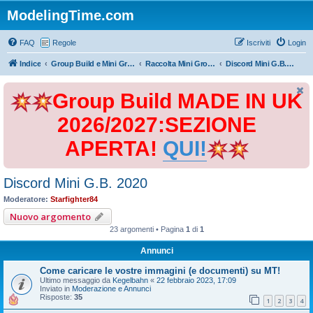
ModelingTime.com
FAQ
Regole
Iscriviti
Login
Indice
Group Build e Mini Group Build
Raccolta Mini Group Build
Discord Mini G.B. 2020
Group Build MADE IN UK
2026/2027:SEZIONE
APERTA!
QUI!
Discord Mini G.B. 2020
Moderatore:
Starfighter84
Nuovo argomento
23 argomenti • Pagina
1
di
1
Annunci
Come caricare le vostre immagini (e documenti) su MT!
Ultimo messaggio da
Kegelbahn
«
22 febbraio 2023, 17:09
Inviato in
Moderazione e Annunci
Risposte:
35
1
2
3
4