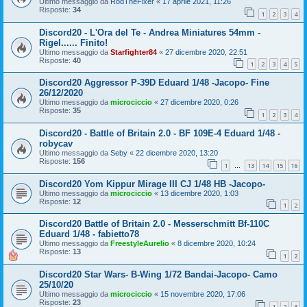
Ultimo messaggio da
RodTheFixer
«
17 aprile 2021, 11:26
Risposte:
34
1
2
3
4
Discord20 - L'Ora del Te - Andrea Miniatures 54mm -
Rigel...... Finito!
Ultimo messaggio da
Starfighter84
«
27 dicembre 2020, 22:51
Risposte:
40
1
2
3
4
5
Discord20 Aggressor P-39D Eduard 1/48 -Jacopo- Fine
26/12/2020
Ultimo messaggio da
microciccio
«
27 dicembre 2020, 0:26
Risposte:
35
1
2
3
4
Discord20 - Battle of Britain 2.0 - BF 109E-4 Eduard 1/48 -
robycav
Ultimo messaggio da
Seby
«
22 dicembre 2020, 13:20
Risposte:
156
1
13
14
15
16
…
Discord20 Yom Kippur Mirage III CJ 1/48 HB -Jacopo-
Ultimo messaggio da
microciccio
«
13 dicembre 2020, 1:03
Risposte:
12
1
2
Discord20 Battle of Britain 2.0 - Messerschmitt Bf-110C
Eduard 1/48 - fabietto78
Ultimo messaggio da
FreestyleAurelio
«
8 dicembre 2020, 10:24
Risposte:
13
1
2
Discord20 Star Wars- B-Wing 1/72 Bandai-Jacopo- Camo
25/10/20
Ultimo messaggio da
microciccio
«
15 novembre 2020, 17:06
Risposte:
23
1
2
3