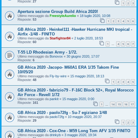
Risposte:
27
1
2
3
Apertura sezione Group Build Africa 2020!
Ultimo messaggio da
FreestyleAurelio
«
18 luglio 2020, 10:08
Risposte:
53
1
2
3
4
5
6
GB Africa 2020 - Heinkel111 -Hawker Hurricane MKI tropical -
Airfix -1/48 - FINITO
Ultimo messaggio da
Starfighter84
«
2 luglio 2020, 18:53
Risposte:
60
1
4
5
6
7
…
T-55 LD Rhodesian Army - 1/72.
Ultimo messaggio da
Bonovox
«
30 giugno 2020, 17:07
Risposte:
6
GB Africa 2020 -Jacopo- M60A1 ERA 1/35 Takom Fine
10/05/20
Ultimo messaggio da
Fly-by-wire
«
15 maggio 2020, 18:13
Risposte:
48
1
2
3
4
5
GB Africa 2020 - fabrizio79 - F-16C Block 52+, Royal Morocco
Air Force - Revell 1/72
Ultimo messaggio da
pankit
«
15 maggio 2020, 0:00
Risposte:
161
1
14
15
16
17
…
GB Africa 2020 - paolo72fg - Su-7 egiziano 1/48
Ultimo messaggio da
paolo72fg
«
10 maggio 2020, 20:37
Risposte:
29
1
2
3
GB Africa 2020 - Cox-One - M59 Long Tom AFV 1/35 FINITO
Ultimo messaggio da
drinkyb
«
3 maggio 2020, 19:34