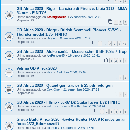
1
2
3
GB Africa 2020 - Rigel - Lanciere di Firenze, Libia 1912 - MMA
54 mm - FINITO!
Ultimo messaggio da
Starfighter84
«
27 febbraio 2021, 23:01
Risposte:
29
1
2
3
GB Africa 2020 - Digge - British Scammell Pioneer SV/2S -
Thunder model 1/35 -FINITO-
Ultimo messaggio da
Digge
«
10 gennaio 2021, 12:50
Risposte:
94
1
7
8
9
10
…
GB Africa 2020 - AleFencer85 - Messerschmitt BF-109E-7 Trop
Ultimo messaggio da
AleFencer85
«
18 ottobre 2020, 18:41
Risposte:
37
1
2
3
4
Vetrina GB Africa 2020
Ultimo messaggio da
lillino
«
4 ottobre 2020, 19:07
Risposte:
16
1
2
GB Africa 2020 - Quand gun tractor & 25 pdr field gun
Ultimo messaggio da
Cox-One
«
21 settembre 2020, 17:19
Risposte:
18
1
2
GB Africa 2020 - lillino - Ju-87 B2 Stuka Italeri 1/72 FINITO
Ultimo messaggio da
siderum_tenus
«
8 settembre 2020, 20:44
Risposte:
52
1
2
3
4
5
6
Group Build Africa 2020_Hawker Hunter FGA.9 Rhodesian air
force 1/72_Edomanzo97
Ultimo messaggio da
pitchup
«
1 settembre 2020, 15:41