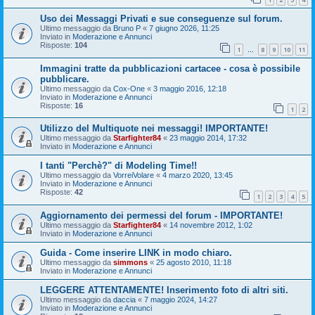
Uso dei Messaggi Privati e sue conseguenze sul forum.
Ultimo messaggio da
Bruno P
«
7 giugno 2026, 11:25
Inviato in
Moderazione e Annunci
Risposte:
104
1
8
9
10
11
…
Immagini tratte da pubblicazioni cartacee - cosa è possibile
pubblicare.
Ultimo messaggio da
Cox-One
«
3 maggio 2016, 12:18
Inviato in
Moderazione e Annunci
Risposte:
16
1
2
Utilizzo del Multiquote nei messaggi! IMPORTANTE!
Ultimo messaggio da
Starfighter84
«
23 maggio 2014, 17:32
Inviato in
Moderazione e Annunci
I tanti "Perchè?" di Modeling Time!!
Ultimo messaggio da
VorreiVolare
«
4 marzo 2020, 13:45
Inviato in
Moderazione e Annunci
Risposte:
42
1
2
3
4
5
Aggiornamento dei permessi del forum - IMPORTANTE!
Ultimo messaggio da
Starfighter84
«
14 novembre 2012, 1:02
Inviato in
Moderazione e Annunci
Guida - Come inserire LINK in modo chiaro.
Ultimo messaggio da
simmons
«
25 agosto 2010, 11:18
Inviato in
Moderazione e Annunci
LEGGERE ATTENTAMENTE! Inserimento foto di altri siti.
Ultimo messaggio da
daccia
«
7 maggio 2024, 14:27
Inviato in
Moderazione e Annunci