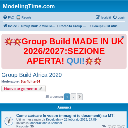
ModelingTime.com
FAQ
Regole
Iscriviti
Login
Indice
Group Build e Mini Group Build
Raccolta Group Build
Group Build Africa 2020
Group Build MADE IN UK
2026/2027:SEZIONE
APERTA!
QUI!
Group Build Africa 2020
Moderatore:
Starfighter84
Nuovo argomento
1
2
Prossimo
35 argomenti
Annunci
Come caricare le vostre immagini (e documenti) su MT!
Ultimo messaggio da
Kegelbahn
«
22 febbraio 2023, 17:09
Inviato in
Moderazione e Annunci
Risposte:
35
1
2
3
4