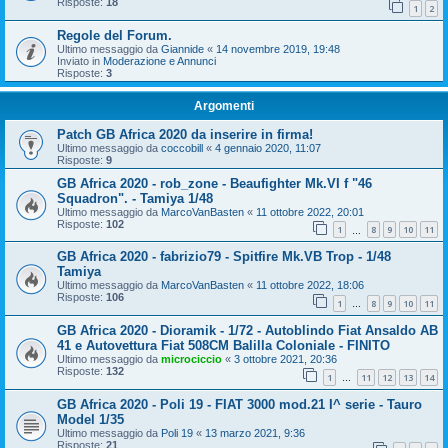
Risposte:
18
1
2
Regole del Forum.
Ultimo messaggio da
Giannide
«
14 novembre 2019, 19:48
Inviato in
Moderazione e Annunci
Risposte:
3
Argomenti
Patch GB Africa 2020 da inserire in firma!
Ultimo messaggio da
coccobill
«
4 gennaio 2020, 11:07
Risposte:
9
GB Africa 2020 - rob_zone - Beaufighter Mk.VI f "46
Squadron". - Tamiya 1/48
Ultimo messaggio da
MarcoVanBasten
«
11 ottobre 2022, 20:01
Risposte:
102
1
8
9
10
11
…
GB Africa 2020 - fabrizio79 - Spitfire Mk.VB Trop - 1/48
Tamiya
Ultimo messaggio da
MarcoVanBasten
«
11 ottobre 2022, 18:06
Risposte:
106
1
8
9
10
11
…
GB Africa 2020 - Dioramik - 1/72 - Autoblindo Fiat Ansaldo AB
41 e Autovettura Fiat 508CM Balilla Coloniale - FINITO
Ultimo messaggio da
microciccio
«
3 ottobre 2021, 20:36
Risposte:
132
1
11
12
13
14
…
GB Africa 2020 - Poli 19 - FIAT 3000 mod.21 I^ serie - Tauro
Model 1/35
Ultimo messaggio da
Poli 19
«
13 marzo 2021, 9:36
Risposte:
21