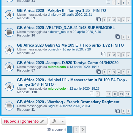
Risposte:
31
1
2
3
4
GB Africa 2020 - Pzkpfw II - Tamiya 1:35 - FINITO
Ultimo messaggio da
drinkyb
«
25 aprile 2020, 21:21
Risposte:
59
1
2
3
4
5
6
GB Africa 2020 -VELTRO_3-AB-41 1/48 SUPERMODEL
Ultimo messaggio da
siderum_tenus
«
22 aprile 2020, 8:46
Risposte:
10
1
2
Gb Africa 2020 Gabri 62 Me 109 E 7 Trop airfix 1/72 FINITO
Ultimo messaggio da
ponisch
«
16 aprile 2020, 7:29
Risposte:
42
1
2
3
4
5
GB Africa 2020 -Jacopo- D.520 Tamiya Camo 01/04/2020
Ultimo messaggio da
microciccio
«
13 aprile 2020, 19:14
Risposte:
57
1
2
3
4
5
6
GB Africa 2020 - Heinkel111 - Messerschmitt Bf 109 E4 Trop -
Tamiya 1/48- FINITO -
Ultimo messaggio da
microciccio
«
12 aprile 2020, 18:28
Risposte:
130
1
11
12
13
14
…
GB Africa 2020 - Warthog - French Dromedary Regiment
Ultimo messaggio da
Rigel
«
26 marzo 2020, 20:04
Risposte:
11
1
2
Nuovo argomento
1
2
Prossimo
35 argomenti