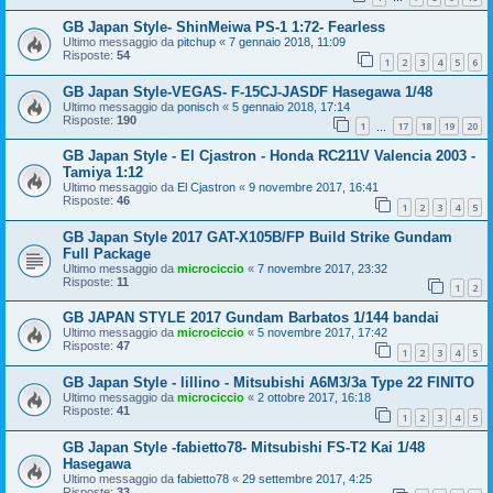
GB Japan Style- ShinMeiwa PS-1 1:72- Fearless
Ultimo messaggio da
pitchup
«
7 gennaio 2018, 11:09
Risposte:
54
1
2
3
4
5
6
GB Japan Style-VEGAS- F-15CJ-JASDF Hasegawa 1/48
Ultimo messaggio da
ponisch
«
5 gennaio 2018, 17:14
Risposte:
190
1
17
18
19
20
…
GB Japan Style - El Cjastron - Honda RC211V Valencia 2003 -
Tamiya 1:12
Ultimo messaggio da
El Cjastron
«
9 novembre 2017, 16:41
Risposte:
46
1
2
3
4
5
GB Japan Style 2017 GAT-X105B/FP Build Strike Gundam
Full Package
Ultimo messaggio da
microciccio
«
7 novembre 2017, 23:32
Risposte:
11
1
2
GB JAPAN STYLE 2017 Gundam Barbatos 1/144 bandai
Ultimo messaggio da
microciccio
«
5 novembre 2017, 17:42
Risposte:
47
1
2
3
4
5
GB Japan Style - lillino - Mitsubishi A6M3/3a Type 22 FINITO
Ultimo messaggio da
microciccio
«
2 ottobre 2017, 16:18
Risposte:
41
1
2
3
4
5
GB Japan Style -fabietto78- Mitsubishi FS-T2 Kai 1/48
Hasegawa
Ultimo messaggio da
fabietto78
«
29 settembre 2017, 4:25
Risposte:
33