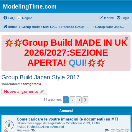
ModelingTime.com
FAQ
Regole
Iscriviti
Login
Indice
Group Build e Mini Group Build
Raccolta Group Build
Group Build Japan Style 2017
Group Build MADE IN UK
2026/2027:SEZIONE
APERTA!
QUI!
Group Build Japan Style 2017
Moderatore:
Starfighter84
Nuovo argomento
1
2
3
Prossimo
54 argomenti
Annunci
Come caricare le vostre immagini (e documenti) su MT!
Ultimo messaggio da
Kegelbahn
«
22 febbraio 2023, 17:09
Inviato in
Moderazione e Annunci
Risposte:
35
1
2
3
4