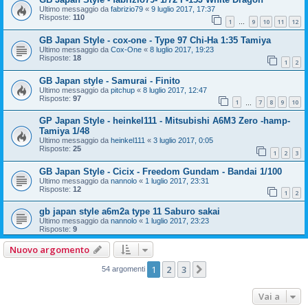
Ultimo messaggio da
fabrizio79
«
9 luglio 2017, 17:37
Risposte:
110
1
9
10
11
12
…
GB Japan Style - cox-one - Type 97 Chi-Ha 1:35 Tamiya
Ultimo messaggio da
Cox-One
«
8 luglio 2017, 19:23
Risposte:
18
1
2
GB Japan style - Samurai - Finito
Ultimo messaggio da
pitchup
«
8 luglio 2017, 12:47
Risposte:
97
1
7
8
9
10
…
GP Japan Style - heinkel111 - Mitsubishi A6M3 Zero -hamp-
Tamiya 1/48
Ultimo messaggio da
heinkel111
«
3 luglio 2017, 0:05
Risposte:
25
1
2
3
GB Japan Style - Cicix - Freedom Gundam - Bandai 1/100
Ultimo messaggio da
nannolo
«
1 luglio 2017, 23:31
Risposte:
12
1
2
gb japan style a6m2a type 11 Saburo sakai
Ultimo messaggio da
nannolo
«
1 luglio 2017, 23:23
Risposte:
9
Nuovo argomento
1
2
3
Prossimo
54 argomenti
Vai a