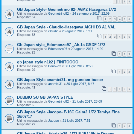
1
2
3
4
GB Japan Style- Geometrino 82- A6M2 Hasegawa 1/72
Ultimo messaggio da
Geometrino82
«
24 settembre 2017, 22:09
Risposte:
57
1
2
3
4
5
6
GB Japan Style - Claudio-Hasegawa AICHI D3 A1 VAL
Ultimo messaggio da
claudio
«
26 agosto 2017, 1:11
Risposte:
58
1
2
3
4
5
6
Gb Japan style_Edomanzo97 _Ah-1s GSDF 1/72
Ultimo messaggio da
Edomanzo97
«
20 agosto 2017, 14:20
Risposte:
23
1
2
3
gb japan style n1k2 j FINITOOOO
Ultimo messaggio da
Bonovox
«
30 luglio 2017, 8:53
Risposte:
29
1
2
3
GB Japan Style anamici31- mg gundam buster
Ultimo messaggio da
anamici31
«
30 luglio 2017, 8:47
Risposte:
41
1
2
3
4
5
DUBBIO SU GB JAPAN STYLE
Ultimo messaggio da
Geometrino82
«
21 luglio 2017, 23:09
Risposte:
5
GB Japan Style -Jacopo- F-16C Galm2 1/72 Tamiya Fine
16/07/17
Ultimo messaggio da
Jacopo
«
21 luglio 2017, 7:51
Risposte:
22
1
2
3
GB Japan Style - fabrizio79- 1/72 F-15J White Dragon