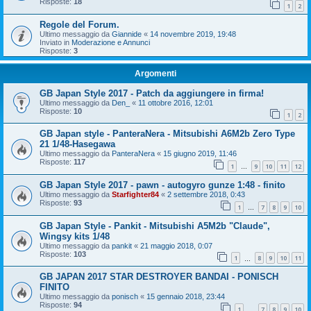
Risposte:
18
1
2
Regole del Forum.
Ultimo messaggio da
Giannide
«
14 novembre 2019, 19:48
Inviato in
Moderazione e Annunci
Risposte:
3
Argomenti
GB Japan Style 2017 - Patch da aggiungere in firma!
Ultimo messaggio da
Den_
«
11 ottobre 2016, 12:01
Risposte:
10
1
2
GB Japan style - PanteraNera - Mitsubishi A6M2b Zero Type
21 1/48-Hasegawa
Ultimo messaggio da
PanteraNera
«
15 giugno 2019, 11:46
Risposte:
117
1
9
10
11
12
…
GB Japan Style 2017 - pawn - autogyro gunze 1:48 - finito
Ultimo messaggio da
Starfighter84
«
2 settembre 2018, 0:43
Risposte:
93
1
7
8
9
10
…
GB Japan Style - Pankit - Mitsubishi A5M2b "Claude",
Wingsy kits 1/48
Ultimo messaggio da
pankit
«
21 maggio 2018, 0:07
Risposte:
103
1
8
9
10
11
…
GB JAPAN 2017 STAR DESTROYER BANDAI - PONISCH
FINITO
Ultimo messaggio da
ponisch
«
15 gennaio 2018, 23:44
Risposte:
94
1
7
8
9
10
…