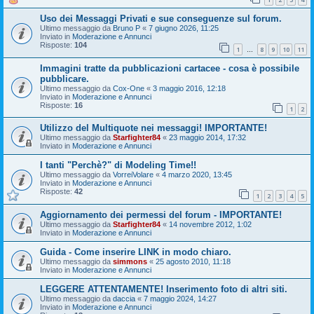
Uso dei Messaggi Privati e sue conseguenze sul forum.
Ultimo messaggio da
Bruno P
«
7 giugno 2026, 11:25
Inviato in
Moderazione e Annunci
Risposte:
104
1
8
9
10
11
…
Immagini tratte da pubblicazioni cartacee - cosa è possibile
pubblicare.
Ultimo messaggio da
Cox-One
«
3 maggio 2016, 12:18
Inviato in
Moderazione e Annunci
Risposte:
16
1
2
Utilizzo del Multiquote nei messaggi! IMPORTANTE!
Ultimo messaggio da
Starfighter84
«
23 maggio 2014, 17:32
Inviato in
Moderazione e Annunci
I tanti "Perchè?" di Modeling Time!!
Ultimo messaggio da
VorreiVolare
«
4 marzo 2020, 13:45
Inviato in
Moderazione e Annunci
Risposte:
42
1
2
3
4
5
Aggiornamento dei permessi del forum - IMPORTANTE!
Ultimo messaggio da
Starfighter84
«
14 novembre 2012, 1:02
Inviato in
Moderazione e Annunci
Guida - Come inserire LINK in modo chiaro.
Ultimo messaggio da
simmons
«
25 agosto 2010, 11:18
Inviato in
Moderazione e Annunci
LEGGERE ATTENTAMENTE! Inserimento foto di altri siti.
Ultimo messaggio da
daccia
«
7 maggio 2024, 14:27
Inviato in
Moderazione e Annunci