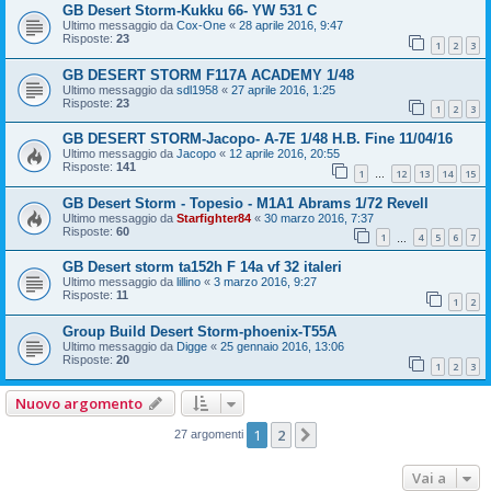
GB Desert Storm-Kukku 66- YW 531 C
Ultimo messaggio da
Cox-One
«
28 aprile 2016, 9:47
Risposte:
23
1
2
3
GB DESERT STORM F117A ACADEMY 1/48
Ultimo messaggio da
sdl1958
«
27 aprile 2016, 1:25
Risposte:
23
1
2
3
GB DESERT STORM-Jacopo- A-7E 1/48 H.B. Fine 11/04/16
Ultimo messaggio da
Jacopo
«
12 aprile 2016, 20:55
Risposte:
141
1
12
13
14
15
…
GB Desert Storm - Topesio - M1A1 Abrams 1/72 Revell
Ultimo messaggio da
Starfighter84
«
30 marzo 2016, 7:37
Risposte:
60
1
4
5
6
7
…
GB Desert storm ta152h F 14a vf 32 italeri
Ultimo messaggio da
lillino
«
3 marzo 2016, 9:27
Risposte:
11
1
2
Group Build Desert Storm-phoenix-T55A
Ultimo messaggio da
Digge
«
25 gennaio 2016, 13:06
Risposte:
20
1
2
3
Nuovo argomento
1
2
Prossimo
27 argomenti
Vai a