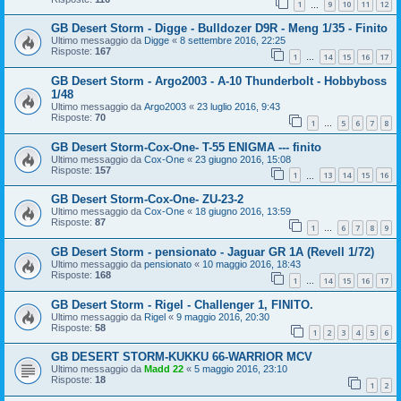
1
9
10
11
12
…
GB Desert Storm - Digge - Bulldozer D9R - Meng 1/35 - Finito
Ultimo messaggio da
Digge
«
8 settembre 2016, 22:25
Risposte:
167
1
14
15
16
17
…
GB Desert Storm - Argo2003 - A-10 Thunderbolt - Hobbyboss
1/48
Ultimo messaggio da
Argo2003
«
23 luglio 2016, 9:43
Risposte:
70
1
5
6
7
8
…
GB Desert Storm-Cox-One- T-55 ENIGMA --- finito
Ultimo messaggio da
Cox-One
«
23 giugno 2016, 15:08
Risposte:
157
1
13
14
15
16
…
GB Desert Storm-Cox-One- ZU-23-2
Ultimo messaggio da
Cox-One
«
18 giugno 2016, 13:59
Risposte:
87
1
6
7
8
9
…
GB Desert Storm - pensionato - Jaguar GR 1A (Revell 1/72)
Ultimo messaggio da
pensionato
«
10 maggio 2016, 18:43
Risposte:
168
1
14
15
16
17
…
GB Desert Storm - Rigel - Challenger 1, FINITO.
Ultimo messaggio da
Rigel
«
9 maggio 2016, 20:30
Risposte:
58
1
2
3
4
5
6
GB DESERT STORM-KUKKU 66-WARRIOR MCV
Ultimo messaggio da
Madd 22
«
5 maggio 2016, 23:10
Risposte:
18
1
2