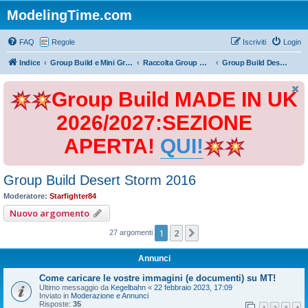
ModelingTime.com
FAQ
Regole
Iscriviti
Login
Indice
Group Build e Mini Group Build
Raccolta Group Build
Group Build Desert Storm 2016
Group Build MADE IN UK
2026/2027:SEZIONE
APERTA!
QUI!
Group Build Desert Storm 2016
Moderatore:
Starfighter84
Nuovo argomento
1
2
Prossimo
27 argomenti
Annunci
Come caricare le vostre immagini (e documenti) su MT!
Ultimo messaggio da
Kegelbahn
«
22 febbraio 2023, 17:09
Inviato in
Moderazione e Annunci
Risposte:
35
1
2
3
4