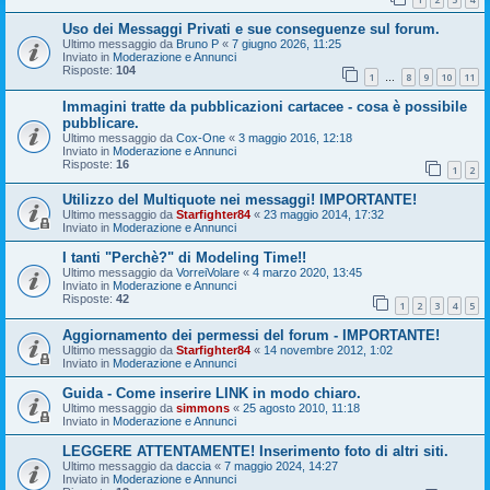
Uso dei Messaggi Privati e sue conseguenze sul forum.
Ultimo messaggio da
Bruno P
«
7 giugno 2026, 11:25
Inviato in
Moderazione e Annunci
Risposte:
104
1
8
9
10
11
…
Immagini tratte da pubblicazioni cartacee - cosa è possibile
pubblicare.
Ultimo messaggio da
Cox-One
«
3 maggio 2016, 12:18
Inviato in
Moderazione e Annunci
Risposte:
16
1
2
Utilizzo del Multiquote nei messaggi! IMPORTANTE!
Ultimo messaggio da
Starfighter84
«
23 maggio 2014, 17:32
Inviato in
Moderazione e Annunci
I tanti "Perchè?" di Modeling Time!!
Ultimo messaggio da
VorreiVolare
«
4 marzo 2020, 13:45
Inviato in
Moderazione e Annunci
Risposte:
42
1
2
3
4
5
Aggiornamento dei permessi del forum - IMPORTANTE!
Ultimo messaggio da
Starfighter84
«
14 novembre 2012, 1:02
Inviato in
Moderazione e Annunci
Guida - Come inserire LINK in modo chiaro.
Ultimo messaggio da
simmons
«
25 agosto 2010, 11:18
Inviato in
Moderazione e Annunci
LEGGERE ATTENTAMENTE! Inserimento foto di altri siti.
Ultimo messaggio da
daccia
«
7 maggio 2024, 14:27
Inviato in
Moderazione e Annunci