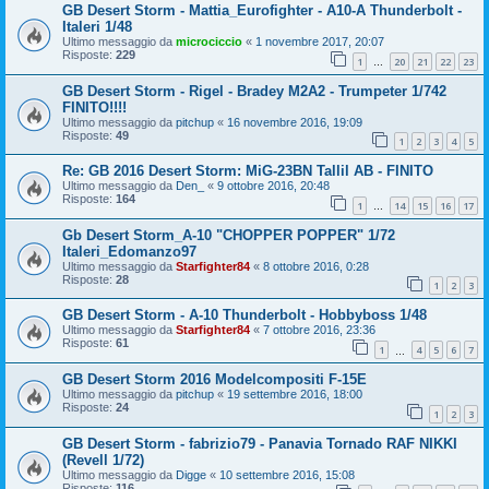
GB Desert Storm - Mattia_Eurofighter - A10-A Thunderbolt -
Italeri 1/48
Ultimo messaggio da
microciccio
«
1 novembre 2017, 20:07
Risposte:
229
1
20
21
22
23
…
GB Desert Storm - Rigel - Bradey M2A2 - Trumpeter 1/742
FINITO!!!!
Ultimo messaggio da
pitchup
«
16 novembre 2016, 19:09
Risposte:
49
1
2
3
4
5
Re: GB 2016 Desert Storm: MiG-23BN Tallil AB - FINITO
Ultimo messaggio da
Den_
«
9 ottobre 2016, 20:48
Risposte:
164
1
14
15
16
17
…
Gb Desert Storm_A-10 "CHOPPER POPPER" 1/72
Italeri_Edomanzo97
Ultimo messaggio da
Starfighter84
«
8 ottobre 2016, 0:28
Risposte:
28
1
2
3
GB Desert Storm - A-10 Thunderbolt - Hobbyboss 1/48
Ultimo messaggio da
Starfighter84
«
7 ottobre 2016, 23:36
Risposte:
61
1
4
5
6
7
…
GB Desert Storm 2016 Modelcompositi F-15E
Ultimo messaggio da
pitchup
«
19 settembre 2016, 18:00
Risposte:
24
1
2
3
GB Desert Storm - fabrizio79 - Panavia Tornado RAF NIKKI
(Revell 1/72)
Ultimo messaggio da
Digge
«
10 settembre 2016, 15:08
Risposte:
116