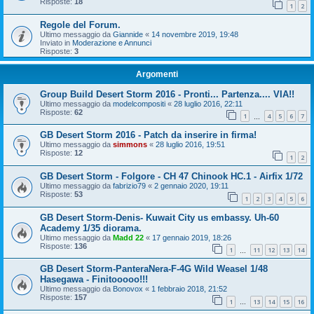
Risposte:
18
1
2
Regole del Forum.
Ultimo messaggio da
Giannide
«
14 novembre 2019, 19:48
Inviato in
Moderazione e Annunci
Risposte:
3
Argomenti
Group Build Desert Storm 2016 - Pronti... Partenza.... VIA!!
Ultimo messaggio da
modelcompositi
«
28 luglio 2016, 22:11
Risposte:
62
1
4
5
6
7
…
GB Desert Storm 2016 - Patch da inserire in firma!
Ultimo messaggio da
simmons
«
28 luglio 2016, 19:51
Risposte:
12
1
2
GB Desert Storm - Folgore - CH 47 Chinook HC.1 - Airfix 1/72
Ultimo messaggio da
fabrizio79
«
2 gennaio 2020, 19:11
Risposte:
53
1
2
3
4
5
6
GB Desert Storm-Denis- Kuwait City us embassy. Uh-60
Academy 1/35 diorama.
Ultimo messaggio da
Madd 22
«
17 gennaio 2019, 18:26
Risposte:
136
1
11
12
13
14
…
GB Desert Storm-PanteraNera-F-4G Wild Weasel 1/48
Hasegawa - Finitooooo!!!
Ultimo messaggio da
Bonovox
«
1 febbraio 2018, 21:52
Risposte:
157
1
13
14
15
16
…