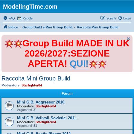
ModelingTime.com
FAQ
Regole
Iscriviti
Login
Indice
Group Build e Mini Group Build
Raccolta Mini Group Build
Group Build MADE IN UK
2026/2027:SEZIONE
APERTA!
QUI!
Raccolta Mini Group Build
Moderatore:
Starfighter84
Forum
Mini G.B. Aggressor 2010.
Moderatore:
Starfighter84
Argomenti:
3
Mini G.B. Velivoli Sovietici 2011.
Moderatore:
Starfighter84
Argomenti:
31
Mini G.B. Exotic Planes 2012.