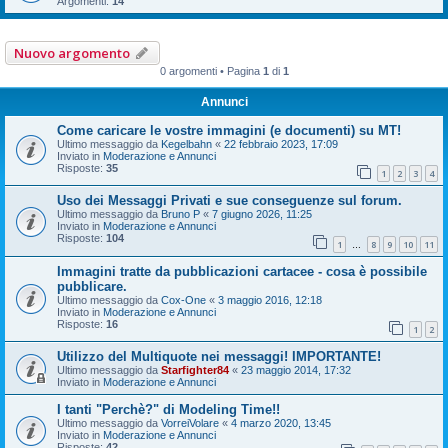
Argomenti:
14
Nuovo argomento
0 argomenti • Pagina
1
di
1
Annunci
Come caricare le vostre immagini (e documenti) su MT!
Ultimo messaggio da
Kegelbahn
«
22 febbraio 2023, 17:09
Inviato in
Moderazione e Annunci
Risposte:
35
1
2
3
4
Uso dei Messaggi Privati e sue conseguenze sul forum.
Ultimo messaggio da
Bruno P
«
7 giugno 2026, 11:25
Inviato in
Moderazione e Annunci
Risposte:
104
1
8
9
10
11
…
Immagini tratte da pubblicazioni cartacee - cosa è possibile
pubblicare.
Ultimo messaggio da
Cox-One
«
3 maggio 2016, 12:18
Inviato in
Moderazione e Annunci
Risposte:
16
1
2
Utilizzo del Multiquote nei messaggi! IMPORTANTE!
Ultimo messaggio da
Starfighter84
«
23 maggio 2014, 17:32
Inviato in
Moderazione e Annunci
I tanti "Perchè?" di Modeling Time!!
Ultimo messaggio da
VorreiVolare
«
4 marzo 2020, 13:45
Inviato in
Moderazione e Annunci
Risposte:
42