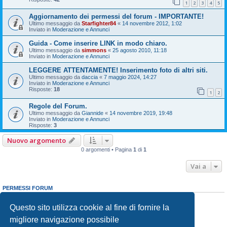
1
2
3
4
5
Aggiornamento dei permessi del forum - IMPORTANTE!
Ultimo messaggio da
Starfighter84
«
14 novembre 2012, 1:02
Inviato in
Moderazione e Annunci
Guida - Come inserire LINK in modo chiaro.
Ultimo messaggio da
simmons
«
25 agosto 2010, 11:18
Inviato in
Moderazione e Annunci
LEGGERE ATTENTAMENTE! Inserimento foto di altri siti.
Ultimo messaggio da
daccia
«
7 maggio 2024, 14:27
Inviato in
Moderazione e Annunci
Risposte:
18
1
2
Regole del Forum.
Ultimo messaggio da
Giannide
«
14 novembre 2019, 19:48
Inviato in
Moderazione e Annunci
Risposte:
3
Nuovo argomento
0 argomenti • Pagina
1
di
1
Vai a
PERMESSI FORUM
Non puoi
aprire nuovi argomenti
Non puoi
rispondere negli argomenti
Questo sito utilizza cookie al fine di fornire la
Non puoi
modificare i tuoi messaggi
migliore navigazione possibile
Non puoi
cancellare i tuoi messaggi
Non puoi
inviare allegati